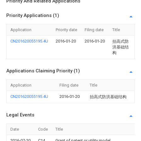
Priority And Related Applications
Priority Applications (1)
Application
Priority date
Filing date
Title
CN201620055195.4U
2016-01-20
2016-01-20
抬高式防
洪基础结
构
Applications Claiming Priority (1)
Application
Filing date
Title
CN201620055195.4U
2016-01-20
抬高式防洪基础结构
Legal Events
Date
Code
Title
2016-07-20
C14
Grant of patent or utility model