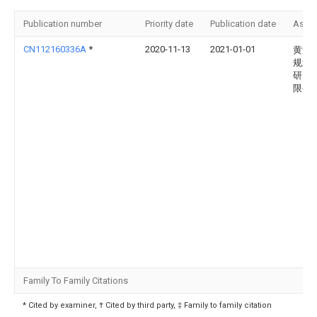
Publication number
Priority date
Publication date
Assi
CN112160336A
*
2020-11-13
2021-01-01
黄河
规划
研究
限公
Family To Family Citations
* Cited by examiner, † Cited by third party, ‡ Family to family citation