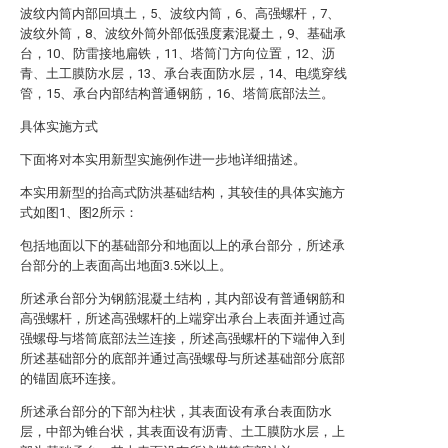
波纹内筒内部回填土，5、波纹内筒，6、高强螺杆，7、
波纹外筒，8、波纹外筒外部低强度素混凝土，9、基础承
台，10、防雷接地扁铁，11、塔筒门方向位置，12、沥
青、土工膜防水层，13、承台表面防水层，14、电缆穿线
管，15、承台内部结构普通钢筋，16、塔筒底部法兰。
具体实施方式
下面将对本实用新型实施例作进一步地详细描述。
本实用新型的抬高式防洪基础结构，其较佳的具体实施方
式如图1、图2所示：
包括地面以下的基础部分和地面以上的承台部分，所述承
台部分的上表面高出地面3.5米以上。
所述承台部分为钢筋混凝土结构，其内部设有普通钢筋和
高强螺杆，所述高强螺杆的上端穿出承台上表面并通过高
强螺母与塔筒底部法兰连接，所述高强螺杆的下端伸入到
所述基础部分的底部并通过高强螺母与所述基础部分底部
的锚固底环连接。
所述承台部分的下部为柱状，其表面设有承台表面防水
层，中部为锥台状，其表面设有沥青、土工膜防水层，上