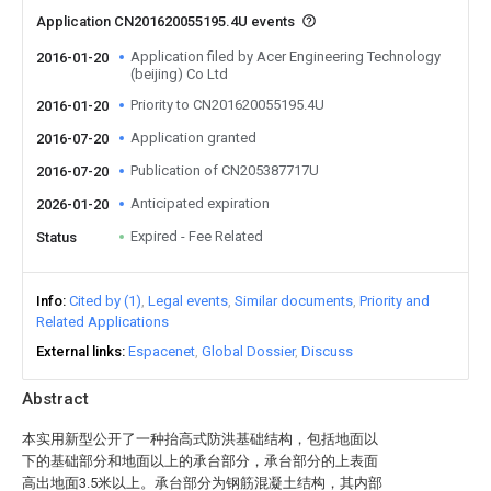
Application CN201620055195.4U events
Application filed by Acer Engineering Technology
2016-01-20
(beijing) Co Ltd
Priority to CN201620055195.4U
2016-01-20
Application granted
2016-07-20
Publication of CN205387717U
2016-07-20
Anticipated expiration
2026-01-20
Expired - Fee Related
Status
Info
Cited by (1)
Legal events
Similar documents
Priority and
Related Applications
External links
Espacenet
Global Dossier
Discuss
Abstract
本实用新型公开了一种抬高式防洪基础结构，包括地面以
下的基础部分和地面以上的承台部分，承台部分的上表面
高出地面3.5米以上。承台部分为钢筋混凝土结构，其内部