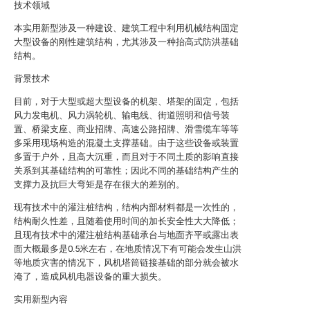
技术领域
本实用新型涉及一种建设、建筑工程中利用机械结构固定
大型设备的刚性建筑结构，尤其涉及一种抬高式防洪基础
结构。
背景技术
目前，对于大型或超大型设备的机架、塔架的固定，包括
风力发电机、风力涡轮机、输电线、街道照明和信号装
置、桥梁支座、商业招牌、高速公路招牌、滑雪缆车等等
多采用现场构造的混凝土支撑基础。由于这些设备或装置
多置于户外，且高大沉重，而且对于不同土质的影响直接
关系到其基础结构的可靠性；因此不同的基础结构产生的
支撑力及抗巨大弯矩是存在很大的差别的。
现有技术中的灌注桩结构，结构内部材料都是一次性的，
结构耐久性差，且随着使用时间的加长安全性大大降低；
且现有技术中的灌注桩结构基础承台与地面齐平或露出表
面大概最多是0.5米左右，在地质情况下有可能会发生山洪
等地质灾害的情况下，风机塔筒链接基础的部分就会被水
淹了，造成风机电器设备的重大损失。
实用新型内容