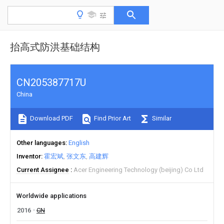
抬高式防洪基础结构
CN205387717U
China
Download PDF
Find Prior Art
Similar
Other languages
English
Inventor
霍宏斌
张文东
高建辉
Current Assignee
Acer Engineering Technology (beijing) Co Ltd
Worldwide applications
2016
CN