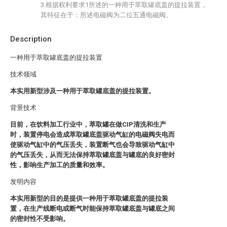
3.根据权利要求1所述的一种用于萃取罐底盖的提拉装置，
其特征在于：所述电磁阀为二位五通电磁阀。
Description
一种用于萃取罐底盖的提拉装置
技术领域
本实用新型涉及一种用于萃取罐底盖的提拉装置。
背景技术
目前，在饮料加工行业中，萃取罐在做CIP清洗和生产
时，装置停电会造成萃取罐底盖驱动气缸的电磁阀失电而
使驱动气缸中的气压丢失，装置断气也会导致驱动气缸中
的气压丢失，从而无法保持萃取罐底盖与罐底的良好密封
性，影响生产加工的质量和效率。
发明内容
本实用新型的目的是提供一种用于萃取罐底盖的提拉装
置，在生产线断电或断气时能保持萃取罐底盖与罐底之间
的密封性不受影响。