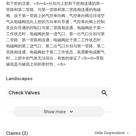
和下腔的活塞、</b><b>分别与上腔和下腔相连通的第一
管路和第二管路、与第一管路和第二管路相连通的电磁
阀、设于第一管路上的气控单向阀，气控单向阀沿压缩空
气从电磁阀流向上腔的方向单向导通，气控单向阀上控制
其反向导通的控制口与第二管路相连通，电磁阀处于第一
工作状态时，电磁阀的第一进气口、第一出气口分别与第
二管路、第一管路相连通；电磁阀处于第二工作状态时，
电磁阀的第二进气口、第二出气口分别与第一管路、第二
管路相连通。电磁阀处于第二工作状态，装置断电或断气
时，上腔中的气体无法排出，有效的保证了</b><b>萃取
罐底盖与罐底之间的密封性。</b>
Landscapes
Check Valves
Show more
Claims
(3)
Hide Dependent