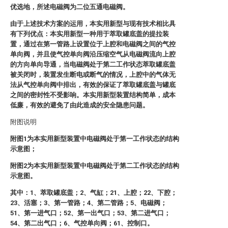
优选地，所述电磁阀为二位五通电磁阀。
由于上述技术方案的运用，本实用新型与现有技术相比具
有下列优点：本实用新型一种用于萃取罐底盖的提拉装
置，通过在第一管路上设置位于上腔和电磁阀之间的气控
单向阀，并且使气控单向阀沿压缩空气从电磁阀流向上腔
的方向单向导通，当电磁阀处于第二工作状态萃取罐底盖
被关闭时，装置发生断电或断气的情况，上腔中的气体无
法从气控单向阀中排出，有效的保证了萃取罐底盖与罐底
之间的密封性不受影响。本实用新型装置结构简单，成本
低廉，有效的避免了由此造成的安全隐患问题。
附图说明
附图1为本实用新型装置中电磁阀处于第一工作状态的结构
示意图；
附图2为本实用新型装置中电磁阀处于第二工作状态的结构
示意图。
其中：1、萃取罐底盖；2、气缸；21、上腔；22、下腔；
23、活塞；3、第一管路；4、第二管路；5、电磁阀；
51、第一进气口；52、第一出气口；53、第二进气口；
54、第二出气口；6、气控单向阀；61、控制口。