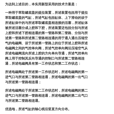
为达到上述目的，本实用新型采用的技术方案是：
一种用于萃取罐底盖的提拉装置，所述装置包括用于提拉
萃取罐底盖的气缸，所述气缸包括缸体、上下滑动的设于
所述缸体中的与所述萃取罐底盖相连接的活塞，所述缸体
被所述活塞分成上腔和下腔，所述装置还包括分别与所述
上腔和所述下腔相连通的第一管路和第二管路、分别与所
述第一管路和所述第二管路相连通的用于通入通出压缩空
气的电磁阀、设于所述第一管路上的位于所述上腔和所述
电磁阀之间的气控单向阀，所述气控单向阀沿压缩空气从
所述电磁阀流向所述上腔的方向单向导通，所述气控单向
阀上用于控制其反向导通的控制口与所述第二管路相连
通，所述电磁阀具有第一工作状态和第二工作状态：
所述电磁阀处于所述第一工作状态时，所述电磁阀的第一
进气口与所述第二管路相连通，所述电磁阀的第一出气口
与所述第一管路相连通；
所述电磁阀处于所述第二工作状态时，所述电磁阀的第二
进气口与所述第一管路相连通，所述电磁阀的第二出气口
与所述第二管路相连通。
优选地，所述气缸的轴心线沿竖直方向分布。