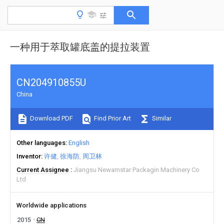
一种用于萃取罐底盖的提拉装置
CN204910855U
China
Download PDF
Find Prior Art
Similar
Other languages
English
Inventor
许健
徐海防
周卫林
Current Assignee
Jiangsu Newamstar Packagin Machinery Co
Ltd
Worldwide applications
2015
CN