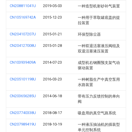
CN208811041U
2019-05-03
一种造型机射砂补气装置
CN105169742A
2015-12-23
一种用于萃取罐底盖的提
拉装置
CN204107207U
2015-01-21
环保型除尘器
CN204127008U
2015-01-28
一种双退活塞液压阀组及
双退活塞液压装置
CN103939409A
2014-07-23
成型机右钢圈预支架气动
驱动装置
CN205101198U
2016-03-23
一种树脂生产中真空泵用
水路装置
CN203656285U
2014-06-18
带有压力反馈控制的单向
阀
CN207740338U
2018-08-17
吸盘用的真空气路系统
CN207989419U
2018-10-19
一种液压抽油机的插装型
单元控制系统