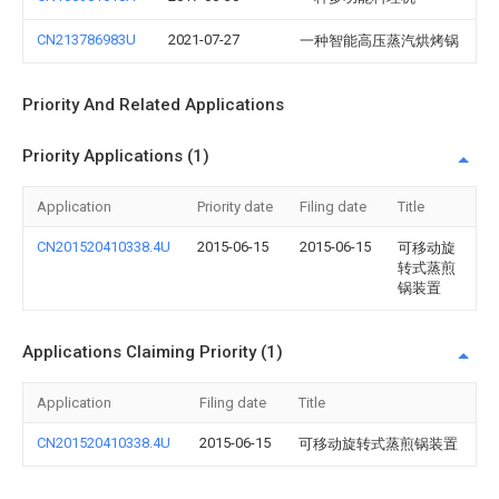
CN213786983U
2021-07-27
一种智能高压蒸汽烘烤锅
Priority And Related Applications
Priority Applications (1)
Application
Priority date
Filing date
Title
CN201520410338.4U
2015-06-15
2015-06-15
可移动旋
转式蒸煎
锅装置
Applications Claiming Priority (1)
Application
Filing date
Title
CN201520410338.4U
2015-06-15
可移动旋转式蒸煎锅装置