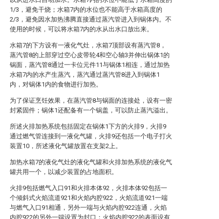
1/3，避免干烧；水箱7内的水位也不能高于水箱高度的
2/3，避免因水加热沸腾直接通过蒸汽管进入到锅体内。不
使用的时候，可以将水箱7内的水从出水口放出来。
水箱7的下方设有一液化气灶，水箱7顶部设有蒸汽管8，
蒸汽管8的上部穿过空心皮带轮4和空心轴3并伸出锅体1的
锅面，蒸汽管8通过一卡位元件11与锅体1相连，通过加热
水箱7内的水产生蒸汽，蒸汽通过蒸汽管8进入到锅体1
内，对锅体1内的食物进行加热。
为了保证烹饪效果，在蒸汽管8与锅面的连接处，设有一密
封紧固件；锅体1还配备有一个锅盖，可以防止蒸汽溢出。
所述火排加热系统包括固定在锅体1下方的火排9，火排9
通过燃气管连接到一液化气罐，火排9还包括一个电子打火
装置10，所述液化气罐放置在支架2上。
加热水箱7的液化气灶的液化气罐和火排加热系统的液化气
罐共用一个，以减少装置的占地面积。
火排9包括燃气入口91和火排本体92，火排本体92包括一
个倾斜式火焰流道921和火焰内腔922，火焰流道921一端
与燃气入口91相通，另外一端与火焰内腔922连通，火焰
内腔922的另外一端设置为封口；火焰内腔922的表面设有