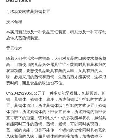
Description
可移动旋转式蒸煎锅装置
技术领域
本实用新型涉及一种食品烹饪装置，特别涉及一种可移动
旋转式蒸煎锅装置。
背景技术
随着人们生活水平的提高，人们对食品的口味要求越来越
高。目前使用的食品烹饪器具往往不能同时具有蒸和煎的
双重功能，要想使食品既具有蒸的风味，又具有煎的风
味，必须采用的蒸锅和煎锅，先蒸后煎才能实现，这样浪
费时间，而且食品的味道也不佳。
CN204292906U公开了一种多功能早餐机，包括顶盖、煎
锅、蒸锅体、煮锅体、底座，所述煎锅以可拆卸的方式设
置于蒸锅体顶部，所述蒸锅体以可拆卸的方式设置于煮锅
体顶部，所述煮锅体的下部设置底座，所述煎锅的顶部设
置可取下的顶盖。该对比文件中的多功能早餐机，虽然具
有能同时工作的煎锅、蒸锅、煮锅，可以同时实现煎、
蒸、煮的功能，但是不能使一个锅内的食物同时具有蒸的
风味和煎的风味，而且锅体间的间接加热，加热效率不