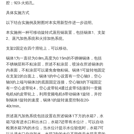
腔；923-火焰孔。
具体实施方式
以下结合实施例及附图对本实用新型作进一步说明。
本实施例一种可移动旋转式蒸煎锅装置，包括锅体1、支架
2、蒸汽加热系统和火排加热系统。
支架2固定在四个滑轮上，可以移动。
锅体1为一直径为0.8m,高度为0.15m的不锈钢锅体，包括
不锈钢层和不粘涂层，所述不粘涂层，喷涂在所述锅体的
内表面，不粘涂层可以避免食物粘锅。锅体1可旋转地固定
在支架2的台面上，锅体1的中心设置有一空心轴3，空心
轴3的上端与锅体2的底面固定连接，空心轴3的下端固定
有一空心皮带轮4，空心皮带轮4通过皮带5连接到一变频
电机6的皮带轮上，利用变频电机6带动锅体1旋转，并控
制锅体1旋转的速度，锅体1的旋转速度控制在20-
40r/min。
所述蒸汽加热系统包括设置在所述锅体1下方的水箱7，水
箱7设有进水口和出水口，水箱7还带有水位计，可以自动
检测水箱7内的水位，当水位计提示水位较低时，水箱7可
以从进水口自动加水。水箱7内的水位不能低于水箱高度的