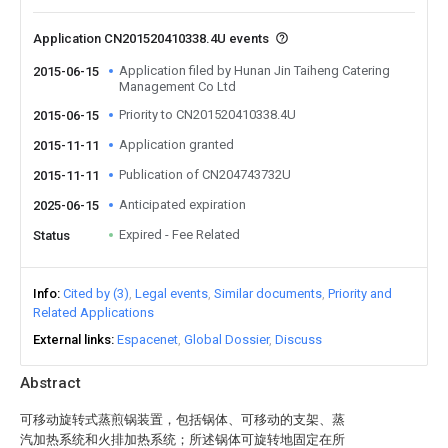
Application CN201520410338.4U events
Application filed by Hunan Jin Taiheng Catering
2015-06-15
Management Co Ltd
Priority to CN201520410338.4U
2015-06-15
Application granted
2015-11-11
Publication of CN204743732U
2015-11-11
Anticipated expiration
2025-06-15
Expired - Fee Related
Status
Info
Cited by (3)
Legal events
Similar documents
Priority and
Related Applications
External links
Espacenet
Global Dossier
Discuss
Abstract
可移动旋转式蒸煎锅装置，包括锅体、可移动的支架、蒸
汽加热系统和火排加热系统；所述锅体可旋转地固定在所