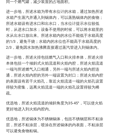
同一个燃气罐，减少装置的占地面积。
进一步地，所述水箱为带有水位计的水箱，通过加热所述
水箱产生蒸汽并通入到锅体内，可以蒸熟锅体内的食物；
所述水箱设有进水口和出水口，当水位计提示水位较低
时，从进水口加水；设备不使用的时候，可以将水箱里的
水从出水口放出来。所述水箱内的水位不能低于水箱高度
的1/3，避免干烧；水箱内的水位也不能高于水箱高度的
2/3，避免因水加热沸腾直接通过蒸汽管进入到锅体内。
进一步地，所述火排包括燃气入口和火排本体，所述火排
本体包括一个倾斜式火焰流道和火焰内腔，所述火焰流道
一端与所述燃气入口相通，另外一端与所述火焰内腔连
通，所述火焰内腔的另外一端设置为封口；所述火焰内腔
的表面设有若干火焰孔，靠近火焰流道一端的火焰孔设置
得较为密集，远离火焰流道一端的火焰孔设置得较为稀
疏。
优选地，所述火焰流道的倾斜角度为35-45°，可以使火焰
更好地进入到火焰内腔内。
优选地，所述锅体为不锈钢锅体，包括不锈钢层和不粘涂
层，所述不粘涂层，喷涂在所述锅体的内表面，不粘涂层
可以避免食物粘锅。