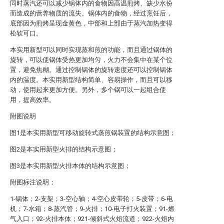
同时蒸汽还可以减少锅体内的食物因高温煎烤、缺少水份
而造成的营养物质的流失。锅体内的食物，经过烹饪后，
底部因为煎烤呈现金黄色，中部和上部由于蒸汽加热变得
松软可口。
本实用新型可以同时实现蒸和煎的功能，而且通过锅体的
旋转，可以使锅体受热更加均匀，火力不会集中在某个位
置，避免焦糊。通过控制锅体的旋转速度还可以控制锅体
内的温度。本实用新型结构简单、容易操作，而且可以移
动，使用起来更加方便。另外，多个锅可以一起组合使
用，提高效率。
附图说明
图1是本实用新型可移动旋转式蒸煎锅装置的结构示意图；
图2是本实用新型火排的结构示意图；
图3是本实用新型火排本体的结构示意图；
附图标注说明：
1-锅体；2-支架；3-空心轴；4-空心皮带轮；5-皮带；6-电
机；7-水箱；8-蒸汽管；9-火排；10-电子打火装置；91-燃
气入口；92-火排本体；921-倾斜式火焰流道；922-火焰内