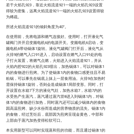
若干火焰孔923，靠近火焰流道921一端的火焰孔923设置
得较为密集，远离火焰流道921一端的火焰孔923设置得较
为稀疏。
所述火焰流道921的倾斜角度为40°。
在使用前，先将电源和燃气连接好。使用时，打开液化气
罐阀门并开启变频电机6的电源开关。变频电机6启动，变
频电机6带动锅体1旋转。液化气罐阀门打开后，液化气从
火排9的燃气入口91进入，启动设置在燃气入口91处的电
子打火装置，将燃气点燃，火焰进入火焰流道921，并从
火焰内腔922的火焰孔923喷出，加热锅体1，可以对锅体1
内的食物进行煎烤。为了使锅体1内的食物口感更佳且不易
粘锅，可以事先在锅底上抹上一层食用油。火排9在加热时
需保持锅体1旋转，否则会造成锅体1局部变形。同时，打
开设置在水箱7下方的液化气灶，加热水箱7，水箱7内的
水受热产生蒸汽，蒸汽通过蒸汽管8进入到锅体1内，对锅
体1内的食物进行加热，同时蒸汽还可以减少锅体内的食物
因高温煎烤、缺少水份而造成的营养物质的流失。锅体1内
的食物，经过烹饪后，底部因为煎烤呈现金黄色，中部和
上部由于蒸汽加热变得松软可口。
本实用新型可以同时实现蒸和煎的功能，而且通过锅体1的