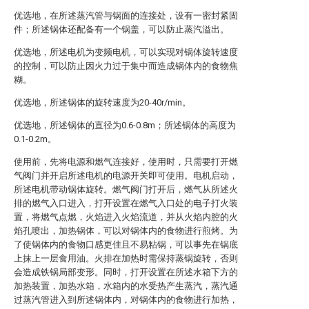
优选地，在所述蒸汽管与锅面的连接处，设有一密封紧固
件；所述锅体还配备有一个锅盖，可以防止蒸汽溢出。
优选地，所述电机为变频电机，可以实现对锅体旋转速度
的控制，可以防止因火力过于集中而造成锅体内的食物焦
糊。
优选地，所述锅体的旋转速度为20-40r/min。
优选地，所述锅体的直径为0.6-0.8m；所述锅体的高度为
0.1-0.2m。
使用前，先将电源和燃气连接好，使用时，只需要打开燃
气阀门并开启所述电机的电源开关即可使用。电机启动，
所述电机带动锅体旋转。燃气阀门打开后，燃气从所述火
排的燃气入口进入，打开设置在燃气入口处的电子打火装
置，将燃气点燃，火焰进入火焰流道，并从火焰内腔的火
焰孔喷出，加热锅体，可以对锅体内的食物进行煎烤。为
了使锅体内的食物口感更佳且不易粘锅，可以事先在锅底
上抹上一层食用油。火排在加热时需保持蒸锅旋转，否则
会造成铁锅局部变形。同时，打开设置在所述水箱下方的
加热装置，加热水箱，水箱内的水受热产生蒸汽，蒸汽通
过蒸汽管进入到所述锅体内，对锅体内的食物进行加热，