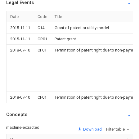
Legal Events
Date
Code
Title
2015-11-11
C14
Grant of patent or utility model
2015-11-11
GR01
Patent grant
2018-07-10
CF01
Termination of patent right due to non-payment
2018-07-10
CF01
Termination of patent right due to non-payment
Concepts
machine-extracted
Download
Filter table