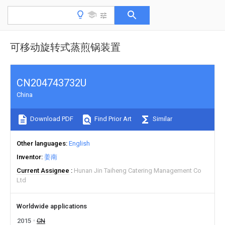
可移动旋转式蒸煎锅装置
CN204743732U
China
Download PDF
Find Prior Art
Similar
Other languages
English
Inventor
姜南
Current Assignee
Hunan Jin Taiheng Catering Management Co
Ltd
Worldwide applications
2015
CN