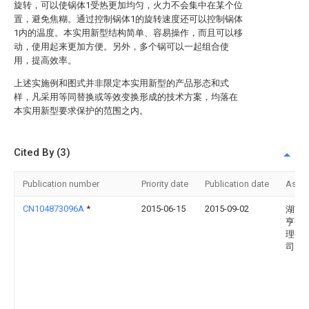
旋转，可以使锅体1受热更加均匀，火力不会集中在某个位
置，避免焦糊。通过控制锅体1的旋转速度还可以控制锅体
1内的温度。本实用新型结构简单、容易操作，而且可以移
动，使用起来更加方便。另外，多个锅可以一起组合使
用，提高效率。
上述实施例和图式并非限定本实用新型的产品形态和式
样，凡采用等同替换或等效变换形成的技术方案，均落在
本实用新型要求保护的范围之内。
Cited By (3)
Publication number
Priority date
Publication date
Assi
CN104873096A
*
2015-06-15
2015-09-02
湖南
亨餐
理有
司