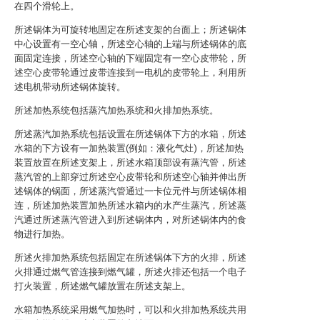
在四个滑轮上。
所述锅体为可旋转地固定在所述支架的台面上；所述锅体
中心设置有一空心轴，所述空心轴的上端与所述锅体的底
面固定连接，所述空心轴的下端固定有一空心皮带轮，所
述空心皮带轮通过皮带连接到一电机的皮带轮上，利用所
述电机带动所述锅体旋转。
所述加热系统包括蒸汽加热系统和火排加热系统。
所述蒸汽加热系统包括设置在所述锅体下方的水箱，所述
水箱的下方设有一加热装置(例如：液化气灶)，所述加热
装置放置在所述支架上，所述水箱顶部设有蒸汽管，所述
蒸汽管的上部穿过所述空心皮带轮和所述空心轴并伸出所
述锅体的锅面，所述蒸汽管通过一卡位元件与所述锅体相
连，所述加热装置加热所述水箱内的水产生蒸汽，所述蒸
汽通过所述蒸汽管进入到所述锅体内，对所述锅体内的食
物进行加热。
所述火排加热系统包括固定在所述锅体下方的火排，所述
火排通过燃气管连接到燃气罐，所述火排还包括一个电子
打火装置，所述燃气罐放置在所述支架上。
水箱加热系统采用燃气加热时，可以和火排加热系统共用