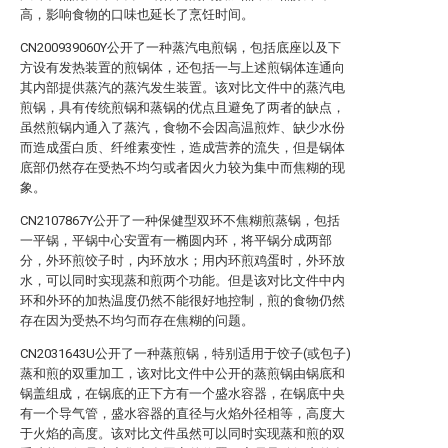
高，影响食物的口味也延长了烹饪时间。
CN200939060Y公开了一种蒸汽电煎锅，包括底座以及下
方设有发热装置的煎锅体，还包括一与上述煎锅体连通向
其内部提供蒸汽的蒸汽发生装置。该对比文件中的蒸汽电
煎锅，具有传统煎锅和蒸锅的优点且避免了两者的缺点，
虽然煎锅内通入了蒸汽，食物不会因高温煎炸、缺少水份
而造成蛋白质、纤维素变性，造成营养的流失，但是锅体
底部仍然存在受热不均匀或者因火力较为集中而焦糊的现
象。
CN2107867Y公开了一种保健型双环不焦糊煎蒸锅，包括
一平锅，平锅中心安置有一椭圆内环，将平锅分成两部
分，外环煎饺子时，内环放水；用内环煎鸡蛋时，外环放
水，可以同时实现蒸和煎两个功能。但是该对比文件中内
环和外环的加热温度仍然不能很好地控制，煎的食物仍然
存在因为受热不均匀而存在焦糊的问题。
CN2031643U公开了一种蒸煎锅，特别适用于饺子(或包子)
蒸和煎的双重加工，该对比文件中公开的蒸煎锅由锅底和
锅盖组成，在锅底的正下方有一个盛水容器，在锅底中央
有一个导气管，盛水容器的直径与火焰外径相等，高度大
于火焰的高度。该对比文件虽然可以同时实现蒸和煎的双