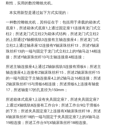
刚性，实用的数控雕铣光机。
本实用新型是通过如下方式实现的：
一种数控雕铣光机，其特征在于：包括用于承载的箱体式
底座1，所述箱体式底座1上通过固定座11连接有龙门式立
柱2；所述龙门式立柱2为箱体式结构，所述龙门式立柱2
的上部通过Y轴横线轨3连接有主轴连接座4；所述龙门式
立柱2上通过轴承座12连接有Y轴滚珠丝杆13，所述Y轴滚
珠丝杆13的一端与固定于龙门式立柱2上的Y轴马达14相连
接；所述Y轴滚珠丝杆13与主轴连接座4相连接；
所述主轴连接座4上通过Z轴纵线轨5连接有滑板6；所述主
轴连接座4上连接有Z轴滚珠丝杆15，所述Z轴滚珠丝杆15
的一端与固定于主轴连接座4上的Z轴马达16相连接；所述
Z轴滚珠丝杆15与滑板6相连接；所述滑板6上连接有轴套
17，所述轴套17的孔直径为150mm；
所述箱体式底座1上设有夹具固定座7，所述夹具固定座7
上通过X轴线轨8连接有工作台9；所述工作台9位于滑板6
的下方；所述夹具固定座7上连接有X轴滚珠丝杆18，所述
X轴滚珠丝杆18的一端与固定于夹具固定座7上的X轴马达
19相连接；所述工作台9与X轴滚珠丝杆18相连接。