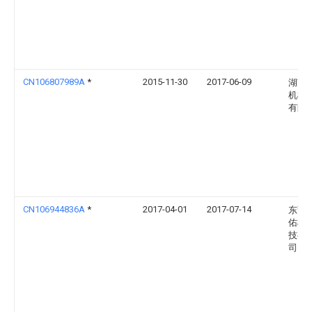
CN106807989A
*
2015-11-30
2017-06-09
湖南
机械
有限
CN106944836A
*
2017-04-01
2017-07-14
东莞
佑机
技有
司