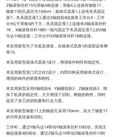
Z轴滚珠丝杆15与滑板6相连接；滑板6上连接有轴套17，
轴套17的孔直径为150mm；箱体式底座1上设有夹具固定
座7，夹具固定座7上通过X轴线轨8连接有工作台9；工作
台9位于滑板6的下方；夹具固定座7上连接有X轴滚珠丝杆
18， X轴滚珠丝杆18的一端与固定于夹具固定座7上的X轴
马达19相连接；工作台9与X轴滚珠丝杆18相连接。
本实用新型为了吊装及摆放，在箱体式底座1的底部设有脚
座10。
本实用新型箱体式底座1设计，增强铸件刚性和稳定性。
本实用新型龙门式立柱2设计，内部结构采用箱体式设计，
增强的铸件的韧度和刚性。
本实用新型采用X轴线轨8、Y轴横线轨3、Z轴纵线轨5，增
加了机床的稳定性，大大增强了切削，雕铣的刚性，同时
提高了加工的切削量和行走力度。
本实用新型轴套17上的轴套孔采用150mm，加大了轴套17
的功率及转速和切削。
工作时，通过Y轴马达14带动Y轴滚珠丝杆13转动，实现主
轴连接座4的移动，通过Z轴马达16带动Z轴滚珠丝杆15转