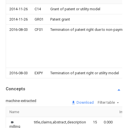
2014-11-26
C14
Grant of patent or utility model
2014-11-26
GR01
Patent grant
2016-08-03
CF01
Termination of patent right due to non-payment
2016-08-03
EXPY
Termination of patent right or utility model
Concepts
machine-extracted
Download
Filter table
Name
Imag
title,claims,abstract,description
15
0.000
milling