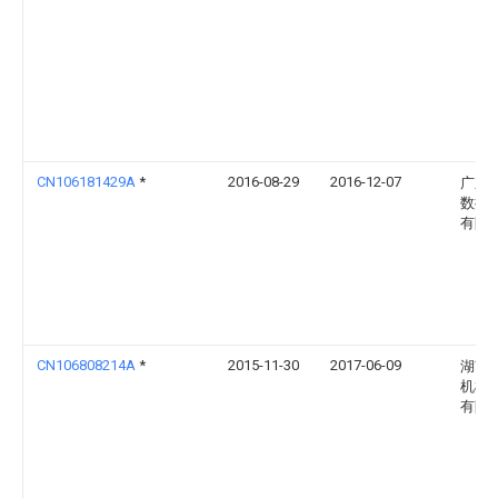
CN106181429A
*
2016-08-29
2016-12-07
广东
数控
有限
CN106808214A
*
2015-11-30
2017-06-09
湖南
机械
有限