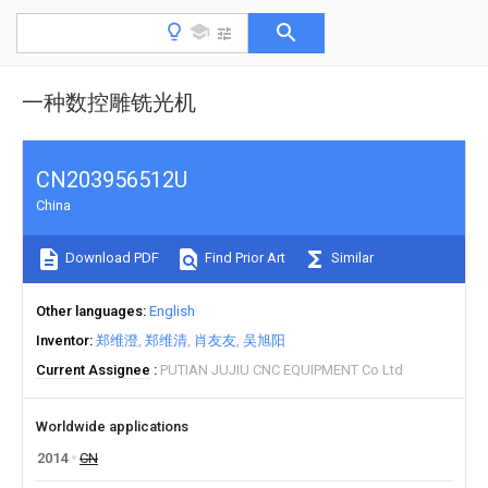
一种数控雕铣光机
CN203956512U
China
Download PDF
Find Prior Art
Similar
Other languages
English
Inventor
郑维澄
郑维清
肖友友
吴旭阳
Current Assignee
PUTIAN JUJIU CNC EQUIPMENT Co Ltd
Worldwide applications
2014
CN