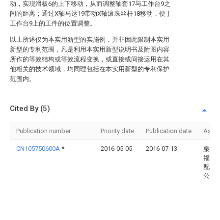
动，实现滑板6的上下移动，从而调整轴套17与工作台9之
间的距离；通过X轴马达19带动X轴滚珠丝杆18移动，便于
工作台9上的工件的位置调整。
以上所述仅为本实用新型的实施例，并非因此限制本实用
新型的专利范围，凡是利用本实用新型说明书及附图内容
所作的等效结构或等效流程变换，或直接或间接运用在其
他相关的技术领域，均同理包括在本实用新型的专利保护
范围内。
Cited By (5)
Publication number
Priority date
Publication date
Assi
CN105750600A
*
2016-05-05
2016-07-13
泉州
福辉
配件
公司