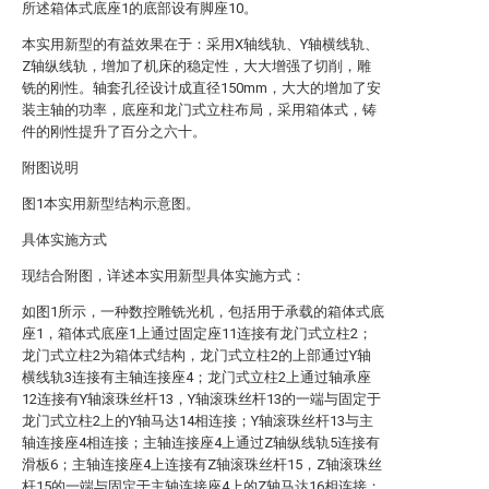
所述箱体式底座1的底部设有脚座10。
本实用新型的有益效果在于：采用X轴线轨、Y轴横线轨、
Z轴纵线轨，增加了机床的稳定性，大大增强了切削，雕
铣的刚性。轴套孔径设计成直径150mm，大大的增加了安
装主轴的功率，底座和龙门式立柱布局，采用箱体式，铸
件的刚性提升了百分之六十。
附图说明
图1本实用新型结构示意图。
具体实施方式
现结合附图，详述本实用新型具体实施方式：
如图1所示，一种数控雕铣光机，包括用于承载的箱体式底
座1，箱体式底座1上通过固定座11连接有龙门式立柱2；
龙门式立柱2为箱体式结构，龙门式立柱2的上部通过Y轴
横线轨3连接有主轴连接座4；龙门式立柱2上通过轴承座
12连接有Y轴滚珠丝杆13，Y轴滚珠丝杆13的一端与固定于
龙门式立柱2上的Y轴马达14相连接；Y轴滚珠丝杆13与主
轴连接座4相连接；主轴连接座4上通过Z轴纵线轨5连接有
滑板6；主轴连接座4上连接有Z轴滚珠丝杆15，Z轴滚珠丝
杆15的一端与固定于主轴连接座4上的Z轴马达16相连接；