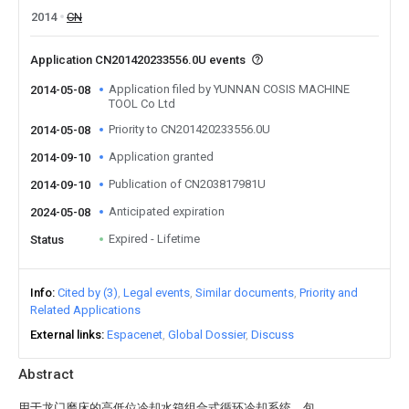
2014
CN
Application CN201420233556.0U events
Application filed by YUNNAN COSIS MACHINE
2014-05-08
TOOL Co Ltd
Priority to CN201420233556.0U
2014-05-08
Application granted
2014-09-10
Publication of CN203817981U
2014-09-10
Anticipated expiration
2024-05-08
Expired - Lifetime
Status
Info
Cited by (3)
Legal events
Similar documents
Priority and
Related Applications
External links
Espacenet
Global Dossier
Discuss
Abstract
用于龙门磨床的高低位冷却水箱组合式循环冷却系统，包