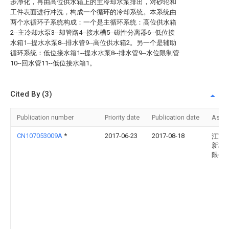
步净化，再由高位供水箱上的主冷却水泵排出，对砂轮和
工件表面进行冲洗，构成一个循环的冷却系统。本系统由
两个水循环子系统构成：一个是主循环系统：高位供水箱
2--主冷却水泵3--却管路4--接水槽5--磁性分离器6--低位接
水箱1--提水水泵8--排水管9--高位供水箱2。另一个是辅助
循环系统：低位接水箱1--提水水泵8--排水管9--水位限制管
10--回水管11--低位接水箱1。
Cited By (3)
Publication number
Priority date
Publication date
Assi
CN107053009A
*
2017-06-23
2017-08-18
江苏
新材
限公