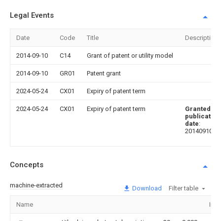
Legal Events
Date
Code
Title
Description
2014-09-10
C14
Grant of patent or utility model
2014-09-10
GR01
Patent grant
2024-05-24
CX01
Expiry of patent term
2024-05-24
CX01
Expiry of patent term
Granted
publication
date
:
20140910
Concepts
machine-extracted
Download
Filter table
Name
Ima