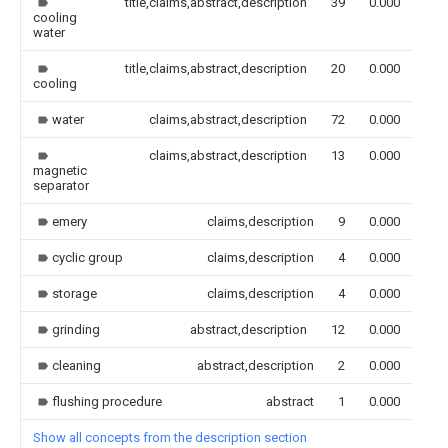
title,claims,abstract,description
39
0.000
cooling
water
title,claims,abstract,description
20
0.000
cooling
water
claims,abstract,description
72
0.000
claims,abstract,description
13
0.000
magnetic
separator
emery
claims,description
9
0.000
cyclic group
claims,description
4
0.000
storage
claims,description
4
0.000
grinding
abstract,description
12
0.000
cleaning
abstract,description
2
0.000
flushing procedure
abstract
1
0.000
Show all concepts from the description section