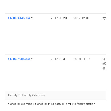
CN107414680A
*
2017-09-20
2017-12-01
方乐
CN107598670A
*
2017-10-31
2018-01-19
河北
螺旋
有限
Family To Family Citations
* Cited by examiner, † Cited by third party, ‡ Family to family citation