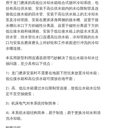
用于龙门磨床的高低位冷却水箱组合式循环冷却系统，包
括有高位供水箱、安装于高位供水箱内的水位限制管及连
接低位接水箱的回水管、安装于高位供水箱上的主冷却水
泵及冷却管路、安装在磨床床身两侧的接水槽、设置于接
水槽出水口下方的磁性分离器、设置于磁性分离器下方的
低位接水箱和储屑箱、安装于低位接水箱上的提水水泵及
排水管，排水管出水口连通高位供水箱，冷却管路的出水
口与安装在磨床磨头上对砂轮和工件表面进行冲洗的冷却
水嘴连接。
本实用新型利用连通器原理巧妙解决了低位水箱冷却水过
抽问题，至少具有以下优点：
1）龙门磨床安装时不需要在地面下挖坑来放置冷却水箱；
低位接水箱和高位供水箱可摆放在地平面；
2）高、低位水箱通过水位限制管连接，使低位水箱水位恒
定不至空抽烧泵；
3）机床电气对本系统控制简单；
4）本系统水箱结构简单，易于制造；易于更换冷却水和清
洗冷却箱。
附图说明