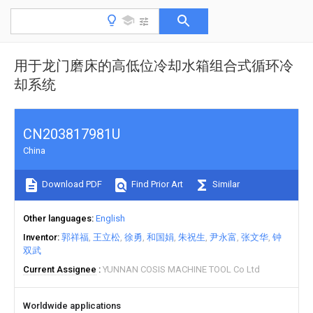
用于龙门磨床的高低位冷却水箱组合式循环冷
却系统
CN203817981U
China
Download PDF
Find Prior Art
Similar
Other languages
English
Inventor
郭祥福
王立松
徐勇
和国娟
朱祝生
尹永富
张文华
钟
双武
Current Assignee
YUNNAN COSIS MACHINE TOOL Co Ltd
Worldwide applications