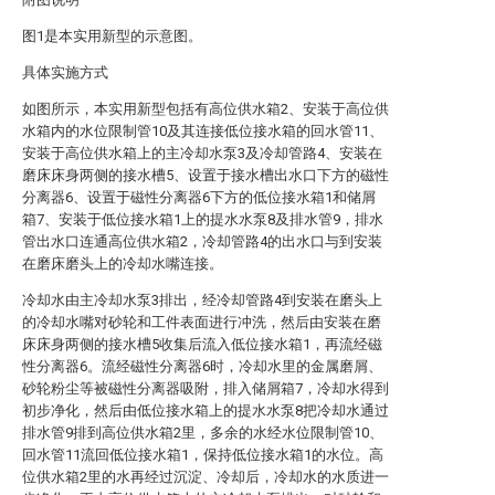
图1是本实用新型的示意图。
具体实施方式
如图所示，本实用新型包括有高位供水箱2、安装于高位供
水箱内的水位限制管10及其连接低位接水箱的回水管11、
安装于高位供水箱上的主冷却水泵3及冷却管路4、安装在
磨床床身两侧的接水槽5、设置于接水槽出水口下方的磁性
分离器6、设置于磁性分离器6下方的低位接水箱1和储屑
箱7、安装于低位接水箱1上的提水水泵8及排水管9，排水
管出水口连通高位供水箱2，冷却管路4的出水口与到安装
在磨床磨头上的冷却水嘴连接。
冷却水由主冷却水泵3排出，经冷却管路4到安装在磨头上
的冷却水嘴对砂轮和工件表面进行冲洗，然后由安装在磨
床床身两侧的接水槽5收集后流入低位接水箱1，再流经磁
性分离器6。流经磁性分离器6时，冷却水里的金属磨屑、
砂轮粉尘等被磁性分离器吸附，排入储屑箱7，冷却水得到
初步净化，然后由低位接水箱上的提水水泵8把冷却水通过
排水管9排到高位供水箱2里，多余的水经水位限制管10、
回水管11流回低位接水箱1，保持低位接水箱1的水位。高
位供水箱2里的水再经过沉淀、冷却后，冷却水的水质进一