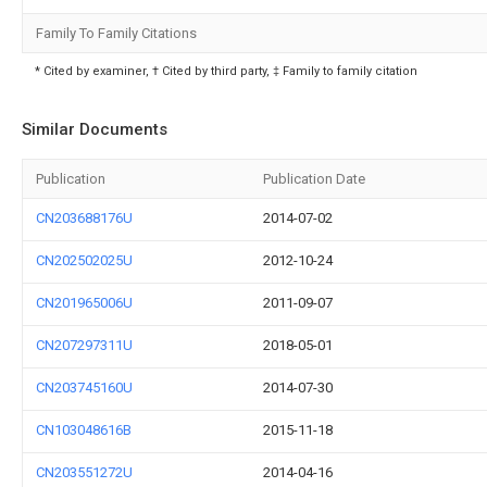
Family To Family Citations
* Cited by examiner, † Cited by third party, ‡ Family to family citation
Similar Documents
Publication
Publication Date
CN203688176U
2014-07-02
CN202502025U
2012-10-24
CN201965006U
2011-09-07
CN207297311U
2018-05-01
CN203745160U
2014-07-30
CN103048616B
2015-11-18
CN203551272U
2014-04-16