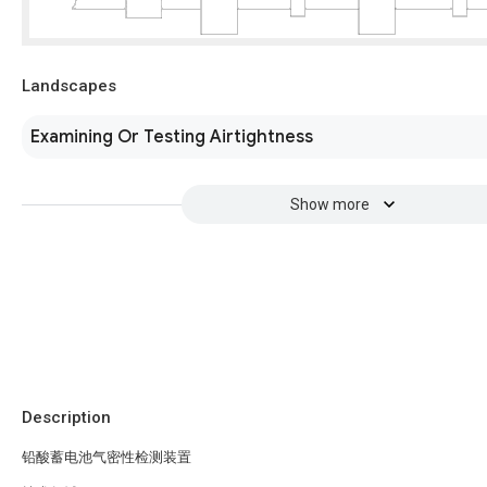
Landscapes
Examining Or Testing Airtightness
Show more
Description
铅酸蓄电池气密性检测装置