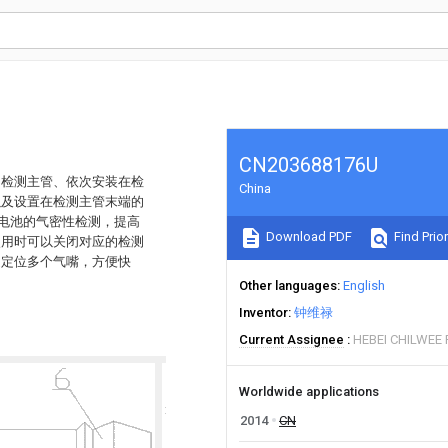
CN203688176U
的检测主管、依次安装在检
China
以及设置在检测主管末端的
酸电池的气密性检测，提高
Download PDF
Find Prior
使用时可以关闭对应的检测
速定位多个气嘴，方便快
Other languages
English
Inventor
钟维禄
Current Assignee
HEBEI CHILWEE 
Worldwide applications
2014
CN