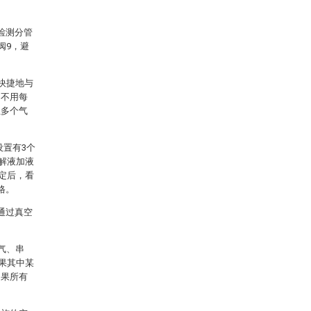
检测分管
阀9，避
快捷地与
，不用每
位多个气
设置有3个
电解液加液
稳定后，看
格。
通过真空
气、串
如果其中某
如果所有