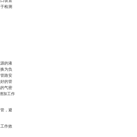
支口设置
位于检测
气源的液
转换为负
支管路安
良好的管
池的气密
增加工作
支管，避
加工作效