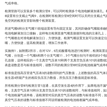
气或串格。
检测管路可以安装多个检测分管8，可以同时检测多个电池电解液加液孔。
8设置有分支截止气阀9，在检测时有检测分管8空闲时可以关闭分支截止气
免空闲的检测支管影响整个检测装置。
所述气嘴6和分支气嘴11前端设置有导向固定支架，其间距确保气嘴能准确
电池电解液加注口接触，这样每次检测直接气嘴直接接到电池的注液孔上
个气嘴都去对准电解液加注口，方便快捷。检测气嘴设置支架可以快速定
嘴，方便快捷，提高检测速度，增加工作效率。
实施例1，如附图2所示，在对12V，6孔铅酸蓄电池进行检测时，检测装置
气嘴，分别是一个气嘴6和两个分支气嘴11，3个气嘴分别与不相邻的3个
孔连接，这样相应的一个主真空气压表10和两个支真空负压表101的读数
表盘读数是否与标准值相同，读数不同的检测分管8对应的电池格漏气或串
标准值是指高压管道气压表3的读数得到的气压数值，上述数值的高压气体
发生器4所能产生的相应负压压力数值，所负压压力数值就是标准值。
所有检测分管8与检测主管1连通，在真空发生器4的作用下，如果电池不漏
格，主真空气压表10和分支真空负压表101的读数相同，与标准值相同，
个电池格漏气或串格，该检测管对应的真空气压表的读数与标准值不同，
真空气压表的读数与标准值都不同说明被检测的电池格都漏气或串格。