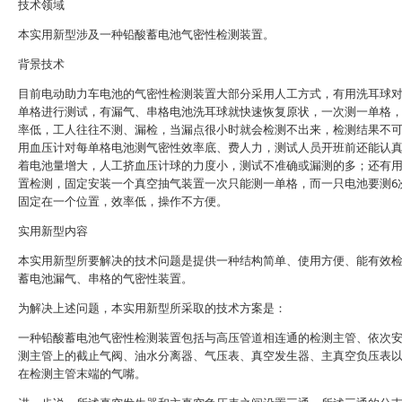
技术领域
本实用新型涉及一种铅酸蓄电池气密性检测装置。
背景技术
目前电动助力车电池的气密性检测装置大部分采用人工方式，有用洗耳球
单格进行测试，有漏气、串格电池洗耳球就快速恢复原状，一次测一单格
率低，工人往往不测、漏检，当漏点很小时就会检测不出来，检测结果不
用血压计对每单格电池测气密性效率底、费人力，测试人员开班前还能认
着电池量增大，人工挤血压计球的力度小，测试不准确或漏测的多；还有
置检测，固定安装一个真空抽气装置一次只能测一单格，而一只电池要测6
固定在一个位置，效率低，操作不方便。
实用新型内容
本实用新型所要解决的技术问题是提供一种结构简单、使用方便、能有效
蓄电池漏气、串格的气密性装置。
为解决上述问题，本实用新型所采取的技术方案是：
一种铅酸蓄电池气密性检测装置包括与高压管道相连通的检测主管、依次
测主管上的截止气阀、油水分离器、气压表、真空发生器、主真空负压表
在检测主管末端的气嘴。