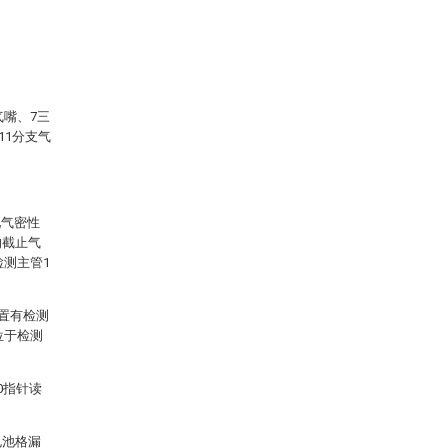
气嘴、7三
11分支气
池气密性
的截止气
检测主管1
设置有检测
位于检测
0指针读
电池格漏