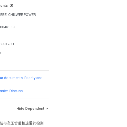
vents
y HEBEI CHILWEE POWER
000481.1U
3688176U
n
lar documents
Priority and
ssier
Discuss
Hide Dependent
包括与高压管道相连通的检测