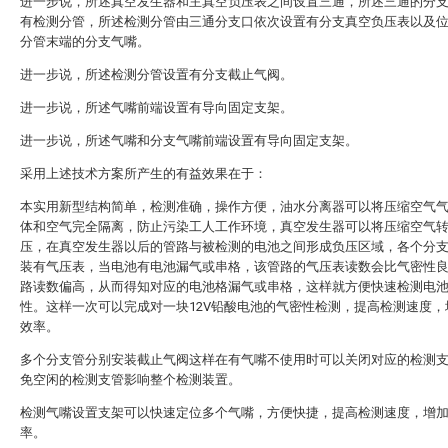
进一步说，所述真空发生器和主真空负压表之间设置三通，所述三通的分
有检测分管，所述检测分管由三通分支口依次设置有分支真空负压表以及
分管末端的分支气嘴。
进一步说，所述检测分管设置有分支截止气阀。
进一步说，所述气嘴前端设置有导向固定支架。
进一步说，所述气嘴和分支气嘴前端设置有导向固定支架。
采用上述技术方案所产生的有益效果在于：
本实用新型结构简单，检测准确，操作方便，油水分离器可以将压缩空气
体和空气完全隔离，防止污染工人工作环境，真空发生器可以将压缩空气
压，在真空发生器以后的管路与被检测的电池之间形成负压区域，各个分
装有气压表，当电池有电池漏气或串格，该管路的气压表读数会比气密性
路读数偏高，从而得知对应的电池格漏气或串格，这样就方便快速检测电
性。这样一次可以完成对一块12V铅酸电池的气密性检测，提高检测速度，
效率。
多个分支管分别安装截止气阀这样在有气嘴不使用时可以关闭对应的检测
免空闲的检测支管影响整个检测装置。
检测气嘴设置支架可以快速定位多个气嘴，方便快捷，提高检测速度，增
率。