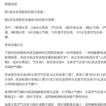
附图说明
图1是本实用新型结构示意图；
图2本实用新型实施例1的结构示意图；
其中：1检测主管、2油水分离器、3气压表、4真空发生器、5截止气阀、6
通、8检测分管、9分支截止气阀、10主真空负压表、101分支真空负压表、
嘴。
具体实施方式
下面结合附图和具体实施例对实用新型做进一步详细描述：一种铅酸蓄电
检测装置，包括与高压管道相连通的检测主管1、依次安装在检测主管1上
阀5、油水分离器2、气压表3、真空发生器4、主真空气压表10以及设置在
末端的气嘴6。
所述真空发生器4和主真空气压表10之间设置三通7，所述三通7的分支口
分管8，所述检测分管8由三通7分支口依次设置有分支真空负压表101以及
分管8末端的分支气嘴11，
使用时将气嘴6与电池电解液加液孔连接，打开截止气阀5，主真空气压表1
数稳定2～3秒，指针无变化，说明被检测的电池格气密性良好。
如果主真空气压表10指针读数不稳定，指针读数逐步减小，说明被检测的