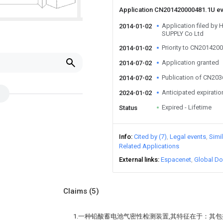
Application CN201420000481.1U e
Application filed b
2014-01-02
SUPPLY Co Ltd
Priority to CN201420
2014-01-02
Application granted
2014-07-02
Publication of CN20
2014-07-02
Anticipated expiratio
2024-01-02
Expired - Lifetime
Status
Info
Cited by (7)
Legal events
Simi
Related Applications
External links
Espacenet
Global Do
Claims
(5)
1.一种铅酸蓄电池气密性检测装置,其特征在于：其