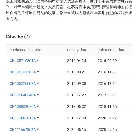
以上所述实施方式仅为本实用新型的优选实施例，而并非本实用新型可行
举。对于本领域一般技术人员而言，在不背离本实用新型原理和精神的前
所作出的任何显而易见的改动，都应当被认为包含在本实用新型的权利要
围之内。
Cited By (7)
Publication number
Priority date
Publication date
CN105716801A
*
2016-04-25
2016-06-29
CN106153267A
*
2016-08-21
2016-11-23
CN106226002A
*
2016-09-08
2016-12-14
CN106840542A
*
2016-12-27
2017-06-13
CN108832070A
*
2018-05-02
2018-11-16
CN110887619A
*
2019-12-03
2020-03-17
CN111664362A
*
2020-05-15
2020-09-15