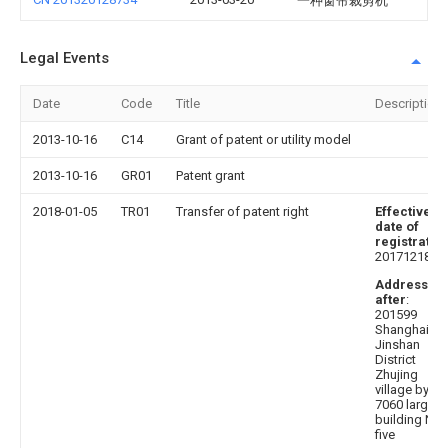
一种窗帘裁剪机
Legal Events
Date
Code
Title
Description
2013-10-16
C14
Grant of patent or utility model
2013-10-16
GR01
Patent grant
2018-01-05
TR01
Transfer of patent right
Effective
date of
registratio
20171218
Address
after
:
201599
Shanghai cit
Jinshan
District
Zhujing
village by
7060 large,
building No.
five