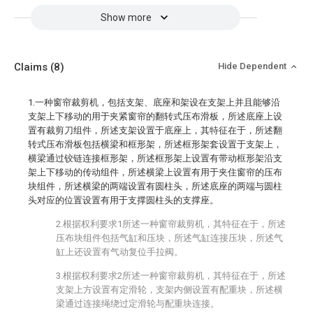
Show more
Claims
(8)
Hide Dependent
1.一种窗帘裁剪机，包括支架、底座和架设在支架上并且能够沿
支架上下移动的用于夹紧窗帘的翻转式压布滑板，所述底座上设
置有裁剪刀组件，所述支架设置于底座上，其特征在于，所述翻
转式压布滑板包括横梁和框形架，所述框形架套设置于支架上，
横梁通过铰链连接框形架，所述框形架上设置有带动框形架沿支
架上下移动的传动组件，所述横梁上设置有用于夹住窗帘的压布
块组件，所述横梁的两端设置有圆柱头，所述底座的两端与圆柱
头对应的位置设置有用于支撑圆柱头的支撑座。
2.根据权利要求1所述一种窗帘裁剪机，其特征在于，所述
压布块组件包括气缸和压块，所述气缸连接压块，所述气
缸上还设置有气动复位手拉阀。
3.根据权利要求2所述一种窗帘裁剪机，其特征在于，所述
支架上方设置有定滑轮，支架内侧设置有配重块，所述横
梁通过连接绳绕过定滑轮与配重块连接。