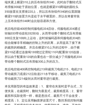
端夹紧上横梁310上的压布块组件340，此时由于翻转式压
布滑板300处于原始位置，也就是横梁310两端的圆柱头
350放置在支撑座220上，所以压布块组件340的位置跟随
横梁310的放置方向是处于水平横置的，所以在将窗帘装
上压布块组件340时会比较容易和方便。
然后电控箱400控制伺服电机334启动，伺服电机334通过
转轴333带动齿轮332转动，从而带动整个翻转式压布滑板
300沿支架100向上运动，这时候编码器和伺服电机334的
组合能够非常精确的控制上升的距离，从而提高了接下来
的裁剪的精确度。并且在横梁310上升的过程中，由于横
梁310还通过连接绳130绕过定滑轮110与配重块120连接，
所以由于配重块120的自重也在一部分减少了伺服电机334
带动整个翻转式压布滑板300上升的压力。
然后电控箱400再控制电机213和裁剪刀电机215，电机213
带动裁剪刀底座212沿轨道211水平移动，裁剪刀电机215
带动裁剪刀214旋转从而对窗帘进行裁剪。
本实用新型的有益效果是：1、窗帘在夹装时是平台式，方
便夹装，在裁剪时，翻转为垂直式，裁剪精度高；2、窗帘
裁剪和实际使用一样，都是悬挂式，裁剪尺寸不会改变，
精度高；3、定位采用触摸屏设置尺寸，数控系统控制伺服