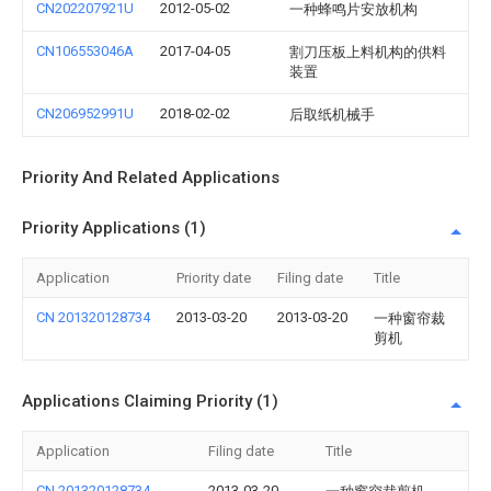
CN202207921U
2012-05-02
一种蜂鸣片安放机构
CN106553046A
2017-04-05
割刀压板上料机构的供料
装置
CN206952991U
2018-02-02
后取纸机械手
Priority And Related Applications
Priority Applications (1)
Application
Priority date
Filing date
Title
CN 201320128734
2013-03-20
2013-03-20
一种窗帘裁
剪机
Applications Claiming Priority (1)
Application
Filing date
Title
CN 201320128734
2013-03-20