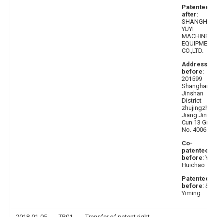
Patentee
after
:
SHANGHAI
YUYI
MACHINERY
EQUIPMENT
CO.,LTD.
Address
before
:
201599
Shanghai cit
Jinshan
District
zhujingzhen
Jiang Jing
Cun 13 Grou
No. 4006
Co-
patentee
before
: Yu
Huichao
Patentee
before
: Shi
Yiming
2018-01-05
TR01
Transfer of patent right