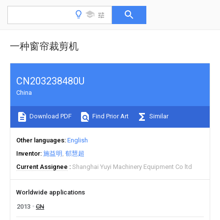
一种窗帘裁剪机
CN203238480U
China
Download PDF
Find Prior Art
Similar
Other languages
English
Inventor
施益明
郁慧超
Current Assignee
Shanghai Yuyi Machinery Equipment Co ltd
Worldwide applications
2013
CN