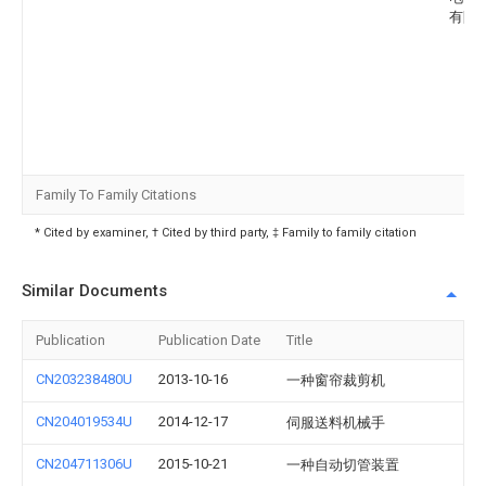
有限
Family To Family Citations
* Cited by examiner, † Cited by third party, ‡ Family to family citation
Similar Documents
Publication
Publication Date
Title
CN203238480U
2013-10-16
一种窗帘裁剪机
CN204019534U
2014-12-17
伺服送料机械手
CN204711306U
2015-10-21
一种自动切管装置