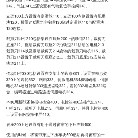
342，气缸341上还设置有气动复位手拉阀343。
支架100上方设置有定滑轮110，支架100内侧设置有配重
块120，横梁310通过连接绳130绕过定滑轮110与配重块
120连接。
裁剪刀组件210包括架设在底座200上的轨道211，裁剪刀
底座212、拖动裁剪刀底座212沿轨道211移动的电机213、
裁剪刀214以及带动裁剪刀214旋转的裁剪刀电机215，裁
剪刀214设置于裁剪刀底座212上，裁剪刀底座212安装在
轨道211上。
传动组件330包括设置在支架上的齿条331，设置在框形架
320上的齿轮332、转轴333、伺服电机334和编码器，伺服
电机334通过转轴333连接齿轮332，齿轮332与齿条331啮
合，编码器通过电路连接伺服电机334。
本实用新型还包括电控箱400，电控箱400连接气缸341、
电机213、裁剪刀电机215、伺服电机334。并且电控箱400
上设置有触摸操作屏410。
底座200上还设置有用于通过窗帘的下压布块500。
使用的时候，将窗帘穿过下压布块500然后再将窗帘的一