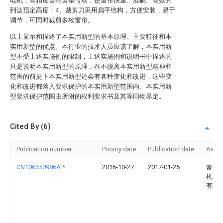
电机，高精度齿轮齿条传动，使窗帘快速、准确、高效的
到达预定高度；4、裁剪刀采用扁平结构，方便安装，易于
调节，可同时裁剪多枚窗帘。
以上显示和描述了本实用新型的基本原理、主要特征和本
实用新型的优点。本行业的技术人员应该了解，本实用新
型不受上述实施例的限制，上述实施例和说明书中描述的
只是说明本实用新型的原理，在不脱离本实用新型精神和
范围的前提下本实用新型还会有各种变化和改进，这些变
化和改进都落入要求保护的本实用新型范围内。本实用新
型要求保护范围由所附的权利要求书及其等同物界定。
Cited By (6)
Publication number
Priority date
Publication date
Assi
CN106350986A
*
2016-10-27
2017-01-25
常州
机电
有限