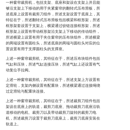
一种窗帘裁剪机，包括支架、底座和架设在支架上并且能
够沿支架上下移动的用于夹紧窗帘的翻转式压布滑板，所
述底座上设置有裁剪刀组件，所述支架设置于底座上，其
特征在于，所述翻转式压布滑板包括横梁和框形架，所述
框形架套设置于支架上，横梁通过铰链连接框形架，所述
框形架上设置有带动框形架沿支架上下移动的传动组件，
所述横梁上设置有用于夹住窗帘的压布块组件，所述横梁
的两端设置有圆柱头，所述底座的两端与圆柱头对应的位
置设置有用于支撑圆柱头的支撑座。
上述一种窗帘裁剪机，其特征在于，所述压布块组件包括
气缸和压块，所述气缸连接压块，所述气缸上还设置有气
动复位手拉阀。
上述一种窗帘裁剪机，其特征在于，所述支架上方设置有
定滑轮，支架内侧设置有配重块，所述横梁通过连接绳绕
过定滑轮与配重块连接。
上述一种窗帘裁剪机，其特征在于，所述裁剪刀组件包括
架设在底座上的轨道，裁剪刀底座、拖动裁剪刀底座沿轨
道移动的电机、裁剪刀以及带动裁剪刀旋转的裁剪刀电
机，所述裁剪刀设置于裁剪刀底座上，裁剪刀底座安装在
轨道上。