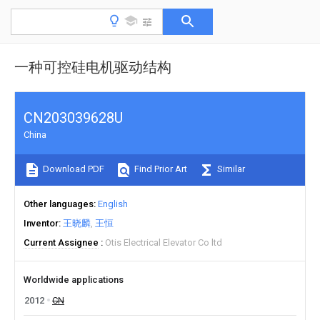
一种可控硅电机驱动结构
CN203039628U
China
Download PDF
Find Prior Art
Similar
Other languages
English
Inventor
王晓麟
王恒
Current Assignee
Otis Electrical Elevator Co ltd
Worldwide applications
2012
CN