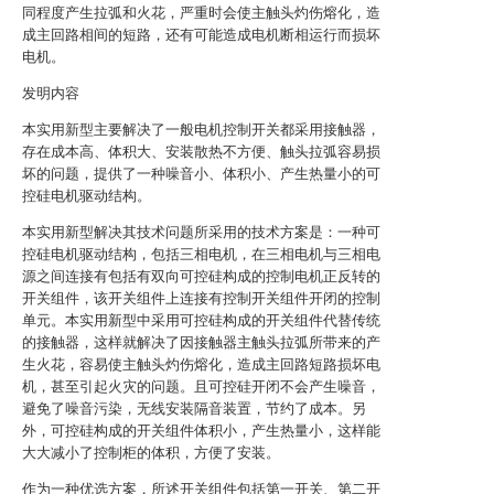
同程度产生拉弧和火花，严重时会使主触头灼伤熔化，造
成主回路相间的短路，还有可能造成电机断相运行而损坏
电机。
发明内容
本实用新型主要解决了一般电机控制开关都采用接触器，
存在成本高、体积大、安装散热不方便、触头拉弧容易损
坏的问题，提供了一种噪音小、体积小、产生热量小的可
控硅电机驱动结构。
本实用新型解决其技术问题所采用的技术方案是：一种可
控硅电机驱动结构，包括三相电机，在三相电机与三相电
源之间连接有包括有双向可控硅构成的控制电机正反转的
开关组件，该开关组件上连接有控制开关组件开闭的控制
单元。本实用新型中采用可控硅构成的开关组件代替传统
的接触器，这样就解决了因接触器主触头拉弧所带来的产
生火花，容易使主触头灼伤熔化，造成主回路短路损坏电
机，甚至引起火灾的问题。且可控硅开闭不会产生噪音，
避免了噪音污染，无线安装隔音装置，节约了成本。另
外，可控硅构成的开关组件体积小，产生热量小，这样能
大大减小了控制柜的体积，方便了安装。
作为一种优选方案，所述开关组件包括第一开关、第二开