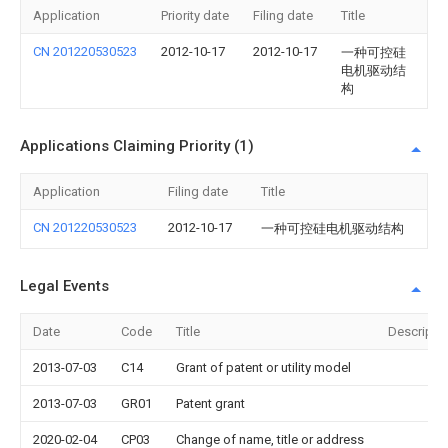
Application
Priority date
Filing date
Title
CN 201220530523
2012-10-17
2012-10-17
一种可控硅
电机驱动结
构
Applications Claiming Priority (1)
Application
Filing date
Title
CN 201220530523
2012-10-17
一种可控硅电机驱动结构
Legal Events
Date
Code
Title
Descripti
2013-07-03
C14
Grant of patent or utility model
2013-07-03
GR01
Patent grant
2020-02-04
CP03
Change of name, title or address