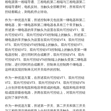
相电源第一相端导通、三相电机第二相端与三相电源第二
相端导通时，电机反转。当触头全部断开时，所有双向可
控硅都截止，则电机停止转动。
作为一种优选方案，所述控制单元包括第一继电器和第二
继电器，第一继电器和第二继电器各具有三个常开触头，
所述第一继电器的常开触头为设置在双向可控硅VT1、双
向可控硅VT2、双向可控硅VT3控制端上的触头，所述第二
继电器的常开触头为设置在双向可控硅VT4、双向可控硅
VT5、双向可控硅VT6控制端上的触头。双向可控硅VT1、
双向可控硅VT2、双向可控硅VT3控制端上的触头受第一继
电器控制，进行同时闭合或断开，双向可控硅VT4、双向
可控硅VT5、双向可控硅VT6控制端上的触头受第二继电器
控制，进行同时闭合或断开。控制单元控制两个继电器，
这样就实现控制单元对开关组件的控制。
作为一种优选方案，在所述双向可控硅VT1、双向可控硅
VT2、双向可控硅VT3、双向可控硅VT4、双向可控硅VT6
上分别并联有电阻和电容串联成的电路。电阻和电容串联
组成阻容吸收电路，并两在双向可控硅上，对双向可控硅
起到了保护作用。
作为一种优选方案，所述第一开关、第二开关和第三开关
与三相电源连接的线路上分别连接有开关触头，这些开关