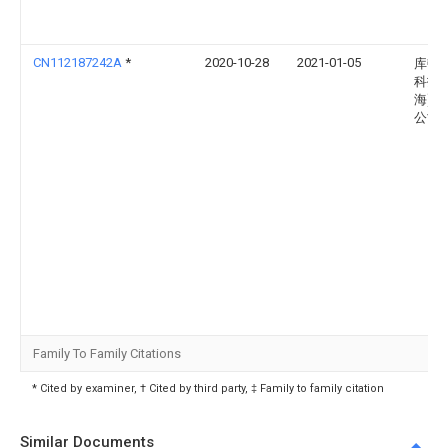
CN112187242A
*
2020-10-28
2021-01-05
库顿
科技(
海)有
公司
Family To Family Citations
* Cited by examiner, † Cited by third party, ‡ Family to family citation
Similar Documents