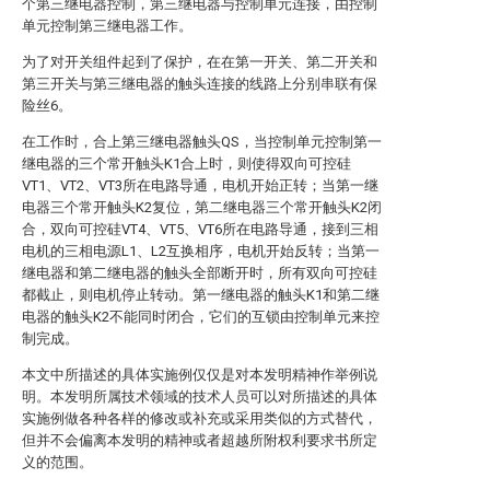
个第三继电器控制，第三继电器与控制单元连接，由控制
单元控制第三继电器工作。
为了对开关组件起到了保护，在在第一开关、第二开关和
第三开关与第三继电器的触头连接的线路上分别串联有保
险丝6。
在工作时，合上第三继电器触头QS，当控制单元控制第一
继电器的三个常开触头K1合上时，则使得双向可控硅
VT1、VT2、VT3所在电路导通，电机开始正转；当第一继
电器三个常开触头K2复位，第二继电器三个常开触头K2闭
合，双向可控硅VT4、VT5、VT6所在电路导通，接到三相
电机的三相电源L1、L2互换相序，电机开始反转；当第一
继电器和第二继电器的触头全部断开时，所有双向可控硅
都截止，则电机停止转动。第一继电器的触头K1和第二继
电器的触头K2不能同时闭合，它们的互锁由控制单元来控
制完成。
本文中所描述的具体实施例仅仅是对本发明精神作举例说
明。本发明所属技术领域的技术人员可以对所描述的具体
实施例做各种各样的修改或补充或采用类似的方式替代，
但并不会偏离本发明的精神或者超越所附权利要求书所定
义的范围。