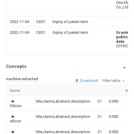
Otis Eleva
Co.,Ltd.
2022-11-04
CX01
Expiry of patent term
2022-11-04
CX01
Expiry of patent term
Granted
publicati
date
:
20130703
Concepts
machine-extracted
Download
Filter table
Name
Imag
title,claims,abstract,description
21
0.000
Silicon
title,claims,abstract,description
21
0.000
silicon
title,claims,abstract,description
21
0.000