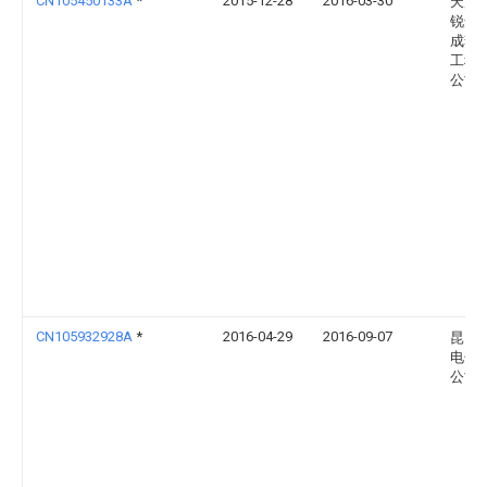
CN105450133A
*
2015-12-28
2016-03-30
天津
锐达
成套
工程
公司
CN105932928A
*
2016-04-29
2016-09-07
昆山
电子
公司