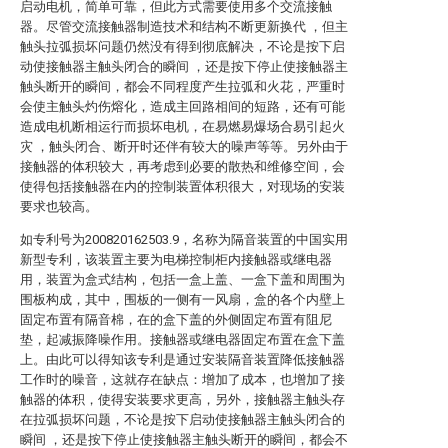
启动电机，简单可靠，但此方式需要使用多个交流接触
器。尽管交流接触器制造技术和结构不断更新换代 ，但主
触头拉弧损坏问题仍然没有得到彻底解决，不论是按下启
动使接触器主触头闭合的瞬间 ，还是按下停止使接触器主
触头断开的瞬间，都会不同程度产生拉弧和火花，严重时
会使主触头灼伤熔化，造成主回路相间的短路，还有可能
造成电机断相运行而损坏电机，在易燃易爆场合易引起火
灾 ，触头闭合、断开时还伴有较大的噪声等等。另外由于
接触器的体积较大，再考虑到必要的散热和维修空间，会
使得包括接触器在内的控制装置体积很大，对现场的安装
要求也较高。
如专利号为200820162503.9，名称为隔音装置的中国实用
新型专利，该装置主要为电梯控制柜内接触器或继电器
用，装置为盒式结构，包括一盒上盖、一盒下盖和周围为
围板构成，其中，围板的一侧有一风扇，盒的各个内壁上
固定布置有隔音棉，在的盒下盖的外侧固定布置有阻尼
垫，起减振降噪作用。接触器或继电器固定布置在盒下盖
上。由此可以得知该专利是通过安装隔音装置降低接触器
工作时的噪音，这就存在缺点：增加了成本，也增加了接
触器的体积，使得安装要求更高，另外，接触器主触头存
在拉弧损坏问题，不论是按下启动使接触器主触头闭合的
瞬间 ，还是按下停止使接触器主触头断开的瞬间，都会不