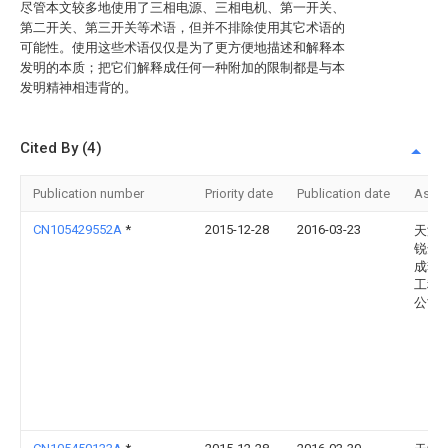
尽管本文较多地使用了三相电源、三相电机、第一开关、
第二开关、第三开关等术语，但并不排除使用其它术语的
可能性。使用这些术语仅仅是为了更方便地描述和解释本
发明的本质；把它们解释成任何一种附加的限制都是与本
发明精神相违背的。
Cited By (4)
Publication number
Priority date
Publication date
Assi
CN105429552A
*
2015-12-28
2016-03-23
天津
锐达
成套
工程
公司