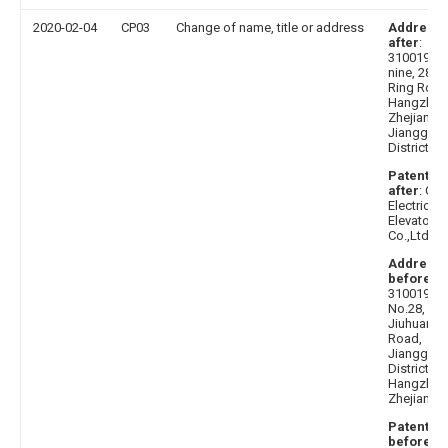
2020-02-04
CP03
Change of name, title or address
Address
after
:
310019 No
nine, 28
Ring Road
Hangzhou
Zhejiang,
Jianggan
District
Patentee
after
: Otis
Electrical
Elevator
Co.,Ltd.
Address
before
:
310019
No.28,
Jiuhuan
Road,
Jianggan
District,
Hangzhou
Zhejiang
Patentee
before
: X