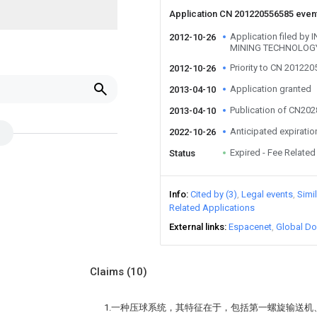
Application CN 201220556585 even
Application filed 
2012-10-26
MINING TECHNOLOGY
Priority to CN 20122
2012-10-26
Application granted
2013-04-10
Publication of CN20
2013-04-10
Anticipated expiratio
2022-10-26
Expired - Fee Related
Status
Info
Cited by (3)
Legal events
Simi
Related Applications
External links
Espacenet
Global Do
Claims
(10)
1.一种压球系统，其特征在于，包括第一螺旋输送