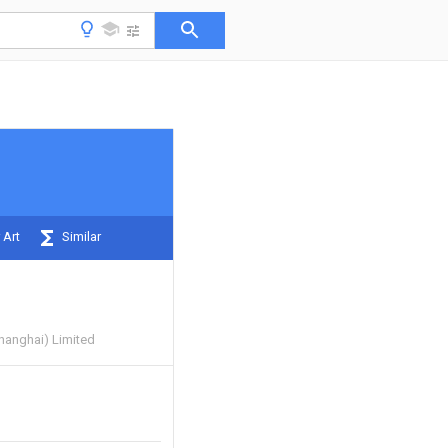
 Art
Similar
hanghai) Limited