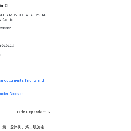
ts
by INNER MONGOLIA GUOYUAN
 Co Ltd
0556585
2862622U
n
lar documents
Priority and
ssier
Discuss
Hide Dependent
机、第一搅拌机、第二螺旋输