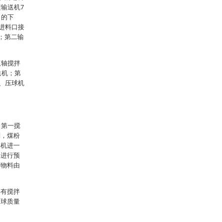
输送机7
口的下
的进料口接
；第二输
双轴搅拌
送机；第
1、压球机
，第一搅
剂，煤粉
拌机进一
其进行预
下物料由
具有搅拌
的球质量