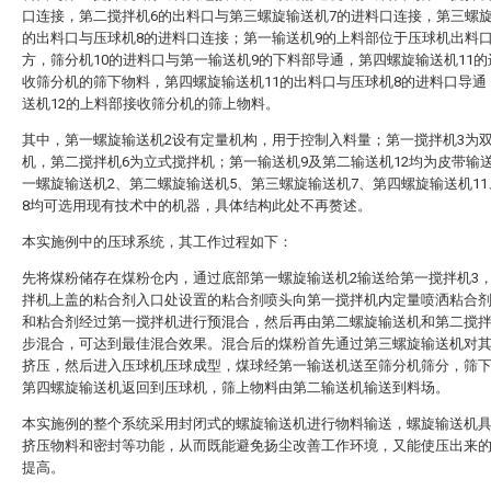
口连接，第二搅拌机6的出料口与第三螺旋输送机7的进料口连接，第三螺旋
的出料口与压球机8的进料口连接；第一输送机9的上料部位于压球机出料
方，筛分机10的进料口与第一输送机9的下料部导通，第四螺旋输送机11
收筛分机的筛下物料，第四螺旋输送机11的出料口与压球机8的进料口导通
送机12的上料部接收筛分机的筛上物料。
其中，第一螺旋输送机2设有定量机构，用于控制入料量；第一搅拌机3为
机，第二搅拌机6为立式搅拌机；第一输送机9及第二输送机12均为皮带输
一螺旋输送机2、第二螺旋输送机5、第三螺旋输送机7、第四螺旋输送机1
8均可选用现有技术中的机器，具体结构此处不再赘述。
本实施例中的压球系统，其工作过程如下：
先将煤粉储存在煤粉仓内，通过底部第一螺旋输送机2输送给第一搅拌机3
拌机上盖的粘合剂入口处设置的粘合剂喷头向第一搅拌机内定量喷洒粘合
和粘合剂经过第一搅拌机进行预混合，然后再由第二螺旋输送机和第二搅
步混合，可达到最佳混合效果。混合后的煤粉首先通过第三螺旋输送机对
挤压，然后进入压球机压球成型，煤球经第一输送机送至筛分机筛分，筛
第四螺旋输送机返回到压球机，筛上物料由第二输送机输送到料场。
本实施例的整个系统采用封闭式的螺旋输送机进行物料输送，螺旋输送机
挤压物料和密封等功能，从而既能避免扬尘改善工作环境，又能使压出来
提高。