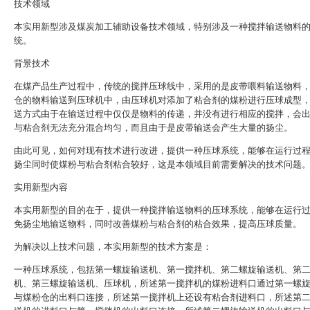
技术领域
本实用新型涉及煤炭加工辅助设备技术领域，特别涉及一种搅拌输送物料
统。
背景技术
在煤产品生产过程中，传统的搅拌压球线中，采用的是皮带喂料输送物料
仓的物料输送到压球机中，由压球机对添加了粘合剂的煤粉进行压球成型
送方式由于在输送过程中仅仅是物料的传递，并没有进行相应的搅拌，会
与粘合剂无法充分混合均匀，而且由于是皮带输送会产生大量的扬尘。
由此可见，如何对现有技术进行改进，提供一种压球系统，能够在运行过
扬尘同时使煤粉与粘合剂粘合较好，这是本领域目前需要解决的技术问题
实用新型内容
本实用新型的目的在于，提供一种搅拌输送物料的压球系统，能够在运行
免扬尘地输送物料，同时改善煤粉与粘合剂的粘合效果，提高压球质量。
为解决以上技术问题，本实用新型的技术方案是：
一种压球系统，包括第一螺旋输送机、第一搅拌机、第二螺旋输送机、第
机、第三螺旋输送机、压球机，所述第一搅拌机的煤粉进料口通过第一螺
与煤粉仓的出料口连接，所述第一搅拌机上还设有粘合剂进料口，所述第