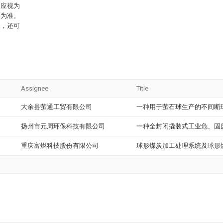
不应视为
围为准。
内，还可
。
Assignee
Title
大余县萤通工贸有限公司
一种用于萤石球生产的不间断
扬州市元周环保科技有限公司
一种全封闭撬装式工业危、固
重庆富燃科技股份有限公司
球形煤炭加工处理系统及球形