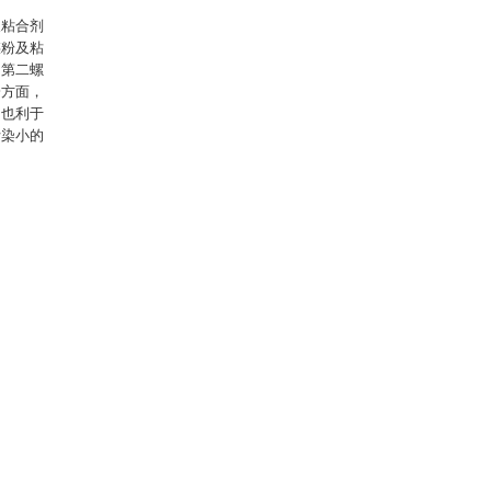
及粘合剂
煤粉及粘
、第二螺
一方面，
，也利于
污染小的