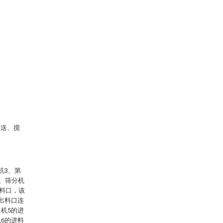
输送、搅
机3、第
9、筛分机
进料口，该
出料口连
机5的进
6的进料