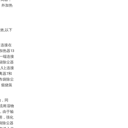
、外加热
效,以下
，连接在
加热器13
的一端连接
袋除尘器
机5上连接
离器7和
布袋除尘
，煅烧装
内，同
气流将湿物
，由于输
用，强化
袋除尘器