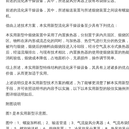
前述的流化床干燥设备，其中，所述旋风分离器上设有布袋除尘器。
前述的流化床干燥设备，其中，所述输送装置与所述煅烧装置之间设有螺
机。
借由上述技术方案，本实用新型流化床干燥设备至少具有下列优点：
本实用新型中煅烧装置中采用了内置换热器，分别置于床内共混区、煅烧
区。物料在床内形成流态化的同时，与加热器、热空气进行充分的热交换
被均匀煅烧，煅烧后的物料由煅烧段进入冷却段，经冷空气及水冷式换热
后，经溢流堰排出，与现有技术相比，内置换热器的使用使煅烧装置的热
消耗较低，煅烧成本降低，占地面积小，无易损件，操作调节简单。
综上所述，本实用新型特殊结构的流化床干燥设备，其具有上述诸多的优
价值，从而更加适于实用。
上述说明仅是本实用新型技术方案的概述，为了能够更清楚了解本实用新
手段，并可依照说明书的内容予以实施，以下以本实用新型的较佳实施例
图详细说明如后。
附图说明
图1 是本实用新型示意图。
图中：1、螺旋加料机； 2、输送管道 ；3、气流旋风分离器；4、气流布袋
器； 5、螺旋输送机； 6、煅烧装置； 7、冷风旋风分离器； 8、热风旋风