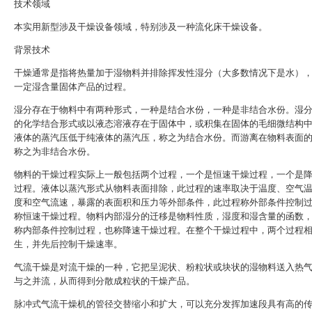
技术领域
本实用新型涉及干燥设备领域，特别涉及一种流化床干燥设备。
背景技术
干燥通常是指将热量加于湿物料并排除挥发性湿分（大多数情况下是水）
一定湿含量固体产品的过程。
湿分存在于物料中有两种形式，一种是结合水份，一种是非结合水份。湿
的化学结合形式或以液态溶液存在于固体中，或积集在固体的毛细微结构
液体的蒸汽压低于纯液体的蒸汽压，称之为结合水份。而游离在物料表面
称之为非结合水份。
物料的干燥过程实际上一般包括两个过程，一个是恒速干燥过程，一个是
过程。液体以蒸汽形式从物料表面排除，此过程的速率取决于温度、空气
度和空气流速，暴露的表面积和压力等外部条件，此过程称外部条件控制
称恒速干燥过程。物料内部湿分的迁移是物料性质，湿度和湿含量的函数
称内部条件控制过程，也称降速干燥过程。在整个干燥过程中，两个过程
生，并先后控制干燥速率。
气流干燥是对流干燥的一种，它把呈泥状、粉粒状或块状的湿物料送入热
与之并流，从而得到分散成粒状的干燥产品。
脉冲式气流干燥机的管径交替缩小和扩大，可以充分发挥加速段具有高的