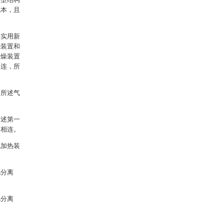
成本，且
本实用新
烧装置和
干燥装置
相连，所
，所述气
所述第一
替相连。
流加热装
风分离
风分离