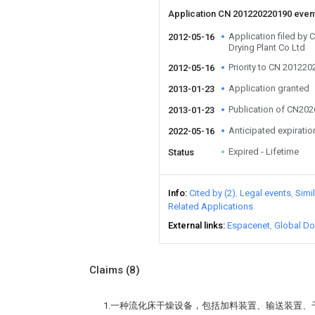
Application CN 201220220190 even
Application filed by 
2012-05-16
Drying Plant Co Ltd
Priority to CN 20122
2012-05-16
Application granted
2013-01-23
Publication of CN20
2013-01-23
Anticipated expiratio
2022-05-16
Expired - Lifetime
Status
Info
Cited by (2)
Legal events
Simi
Related Applications
External links
Espacenet
Global Do
Claims
(8)
1.一种流化床干燥设备，包括加料装置、输送装置