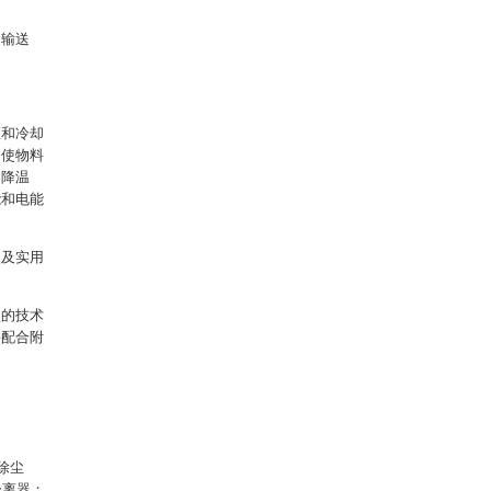
旋输送
区和冷却
，使物料
器降温
能和电能
点及实用
型的技术
并配合附
除尘
分离器；