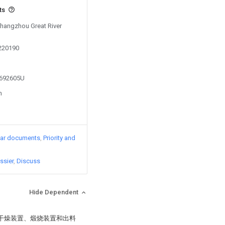
ts
Changzhou Great River
0220190
2692605U
n
lar documents
Priority and
ssier
Discuss
Hide Dependent
、干燥装置、煅烧装置和出料