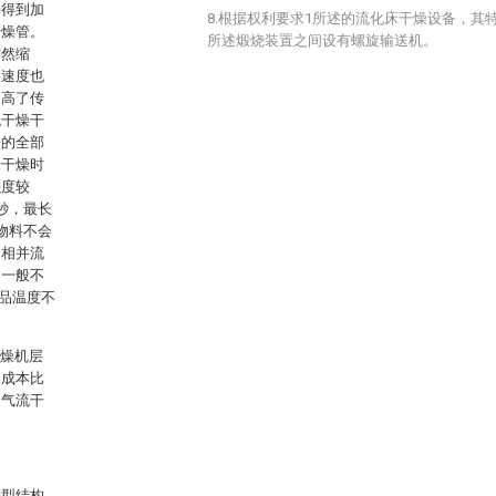
子得到加
8.根据权利要求1所述的流化床干燥设备，其
干燥管。
所述煅烧装置之间设有螺旋输送机。
突然缩
动速度也
提高了传
流干燥干
子的全部
于干燥时
强度较
秒，最长
物料不会
固相并流
，一般不
产品温度不
燥机层
的成本比
的气流干
新型结构