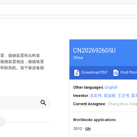
CN202692605U
装置、煅烧装置和出料装
China
与煅烧装置相连，煅烧装置
器和鼓风机。该干燥设备能
Download PDF
Find Prior
Other languages
English
Inventor
吴宏伟
莫如财
王文伟
莫
Current Assignee
Changzhou Great 
Worldwide applications
2012
CN