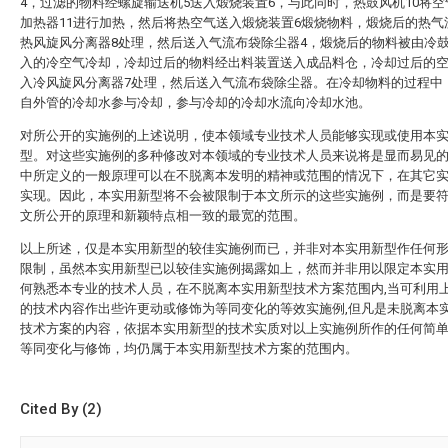
4，过滤的物料经螺旋输送机5送入煅烧装置6，与此同时，热鼓风机10将
加热器11进行加热，然后将热空气送入煅烧装置6煅烧物料，煅烧后的热气
热风旋风分离器8处理，然后送入气流布袋除尘器4，煅烧后的物料被由冷鼓
入的冷空气冷却，冷却过后的物料经出料装置送入成品料仓，冷却过后的
入冷风旋风分离器7处理，然后送入气流布袋除尘器。在冷却物料的过程中
自外管的冷却水参与冷却，参与冷却的冷却水流向冷却水池。
对所公开的实施例的上述说明，使本领域专业技术人员能够实现或使用本
型。对这些实施例的多种修改对本领域的专业技术人员来说将是显而易见
中所定义的一般原理可以在不脱离本发明的精神或范围的情况下，在其它
实现。因此，本实用新型将不会被限制于本文所示的这些实施例，而是要
文所公开的原理和新颖特点相一致的最宽的范围。
以上所述，仅是本实用新型的较佳实施例而已，并非对本实用新型作任何
限制，虽然本实用新型已以较佳实施例揭露如上，然而并非用以限定本实用
何熟悉本专业的技术人员，在不脱离本实用新型技术方案范围内,当可利用
的技术内容作出些许更动或修饰为等同变化的等效实施例,但凡是未脱离本
技术方案的内容，依据本实用新型的技术实质对以上实施例所作的任何简
等同变化与修饰，均仍属于本实用新型技术方案的范围内。
Cited By (2)