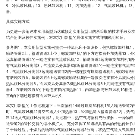
9、冷风鼓风机；10、热风鼓风机；11、内加热器； 12、气流鼓风机； 13
器。
具体实施方式
为更进一步阐述本实用新型为达成预定实用新型目的所采取的技术手段及功
结合附图及较佳实施例，对本实用新型的具体实施方式详细说明如后。
参考图1，本实用新型实施例提供一种流化床干燥设备，包括螺旋加料机1
输送管道2上，输送管道2上位于螺旋加料机1的下方连接有外加热器13，外
远离输送管道2的一端连接有气流鼓风机12，输送管道2远离螺旋加料机1
有气流旋风分离器3，气流旋风分离器3靠近输送管道2的一端连接有气流布
4，气流旋风分离器3远离输送管道2的一端连接有螺旋输送机5，螺旋输送
有煅烧装置6，煅烧装置6上远离螺旋输送机5的一端依次连接有冷风旋风分
热风旋风分离器8，冷风旋风分离器7和热风旋风分离器8上共同连接有气流
器4，在煅烧装置6的下端连接有内加热器11，内加热器与热鼓风机10相连
置6的下端还连接有冷风鼓风机9。
本实用新型的工作过程如下：当湿物料14通过螺旋加料机1加入输送管道2
时，气流鼓风机12将空气送入外加热器13，经加热送入输送管道2内，热
料14送入气流旋风分离器3，此过程中，热空气与物料充分接触，干燥物料
送管道2的管径交替的缩小和扩大，充分发挥了加速段具有高的传热传质作
了干燥过程，干燥后的物料经气流旋风分离器3分离，将热空气送入气流布