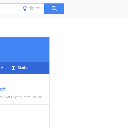
 Art
Similar
旭方
River Drying Plant Co Ltd