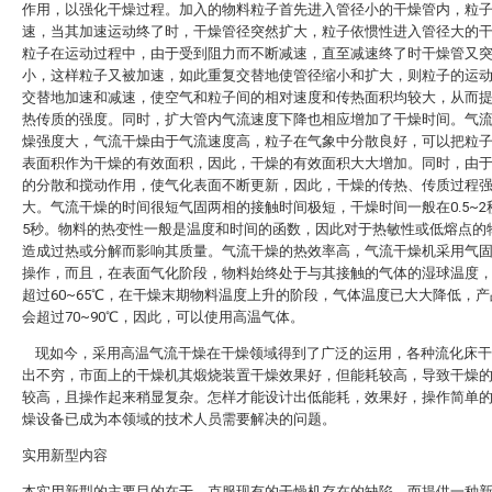
作用，以强化干燥过程。加入的物料粒子首先进入管径小的干燥管内，粒
速，当其加速运动终了时，干燥管径突然扩大，粒子依惯性进入管径大的
粒子在运动过程中，由于受到阻力而不断减速，直至减速终了时干燥管又
小，这样粒子又被加速，如此重复交替地使管径缩小和扩大，则粒子的运
交替地加速和减速，使空气和粒子间的相对速度和传热面积均较大，从而
热传质的强度。同时，扩大管内气流速度下降也相应增加了干燥时间。气
燥强度大，气流干燥由于气流速度高，粒子在气象中分散良好，可以把粒
表面积作为干燥的有效面积，因此，干燥的有效面积大大增加。同时，由
的分散和搅动作用，使气化表面不断更新，因此，干燥的传热、传质过程
大。气流干燥的时间很短气固两相的接触时间极短，干燥时间一般在0.5~2
5秒。物料的热变性一般是温度和时间的函数，因此对于热敏性或低熔点的
造成过热或分解而影响其质量。气流干燥的热效率高，气流干燥机采用气
操作，而且，在表面气化阶段，物料始终处于与其接触的气体的湿球温度
超过60~65℃，在干燥末期物料温度上升的阶段，气体温度已大大降低，
会超过70~90℃，因此，可以使用高温气体。
现如今，采用高温气流干燥在干燥领域得到了广泛的运用，各种流化床干
出不穷，市面上的干燥机其煅烧装置干燥效果好，但能耗较高，导致干燥
较高，且操作起来稍显复杂。怎样才能设计出低能耗，效果好，操作简单
燥设备已成为本领域的技术人员需要解决的问题。
实用新型内容
本实用新型的主要目的在于，克服现有的干燥机存在的缺陷，而提供一种