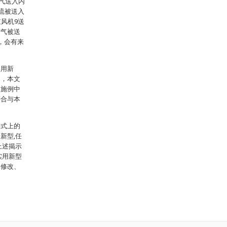
空气送入内
流被送入
风机9送
空气被送
，会有来
实用新
的，本文
实施例中
符合与本
形式上的
新型,任
上述揭示
实用新型
单修改、