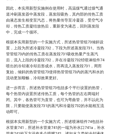
因此，本实用新型实施例在使用时，高温煤气通过煤气通
道冲刷蒸发器中蒸发段，蒸发段吸热，其内部的传热工质
由液态发生相变至汽态，将热量传导至冷凝器，受空气冷
却，传热工质凝结放热后，重新变为液态，回到蒸发段
中，完成一个循环。
根据本实用新型的一个实施方式，所述热管管组73倾斜设
置，上段为所述冷凝段732，下段为所述蒸发段731。当热
管管组73内的传热工质在蒸发段731吸收热量产生蒸汽
后，流入上段的冷凝段732，并在冷凝段732经喷淋组件74
喷出的冷却液冷却后形成水，而再流入蒸发段731，周而
复始，倾斜的热管管组73使得热管管组73内的蒸汽和水的
流动更加顺畅，冷却效果更好。
进一步而言，所述热管管组73包括多个平行设置的热管，
每个热管内设置所述传热工质，每个热管的左右两端封
闭。其中，各热管可为直管，也可为弯曲管，并不以此为
限，只要能使蒸发段731的蒸汽和冷凝段732的水能相互流
动即可。
根据本实用新型的一个实施方式，所述喷淋组件74包括补
水管束741，所述补水管束741的一端为补水口741a，补水
管束741的下方设有多个喷嘴742。诸如水之类的冷却液体