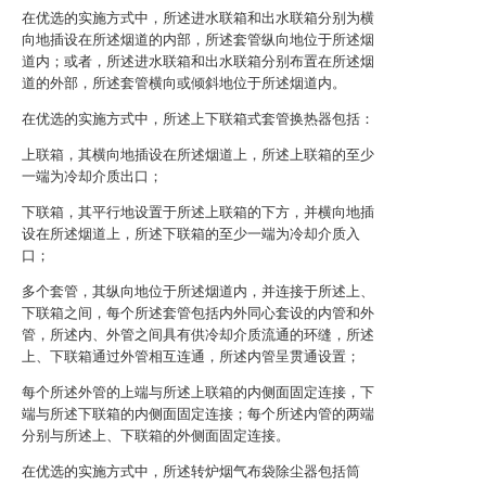
在优选的实施方式中，所述进水联箱和出水联箱分别为横
向地插设在所述烟道的内部，所述套管纵向地位于所述烟
道内；或者，所述进水联箱和出水联箱分别布置在所述烟
道的外部，所述套管横向或倾斜地位于所述烟道内。
在优选的实施方式中，所述上下联箱式套管换热器包括：
上联箱，其横向地插设在所述烟道上，所述上联箱的至少
一端为冷却介质出口；
下联箱，其平行地设置于所述上联箱的下方，并横向地插
设在所述烟道上，所述下联箱的至少一端为冷却介质入
口；
多个套管，其纵向地位于所述烟道内，并连接于所述上、
下联箱之间，每个所述套管包括内外同心套设的内管和外
管，所述内、外管之间具有供冷却介质流通的环缝，所述
上、下联箱通过外管相互连通，所述内管呈贯通设置；
每个所述外管的上端与所述上联箱的内侧面固定连接，下
端与所述下联箱的内侧面固定连接；每个所述内管的两端
分别与所述上、下联箱的外侧面固定连接。
在优选的实施方式中，所述转炉烟气布袋除尘器包括筒