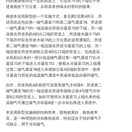
内的液面维持在一定的高度上，引流管751的下端位于所
述液面的下方位置，从而具有持续水封密封的效果。
根据本实用新型的一个实施方式，参见图2至图4所示，所
述系统还包括第一烟气通道77和第二烟气通道78。所述第
一烟气通道77的一端连接在所述冷凝器72的下端，另一端
连接在所述风机6的出口端的管道上，所述接水漏斗75的
下端并对应在所述水箱76的上方位置处设有通烟孔；所述
第二烟气通道78的一端连接在所述冷凝器72的上端，另一
端连接在所述布袋除尘器4的出口端的管道上。也就是说，
从风机6出来的一部分低温烟气通过第一烟气通道77从冷
凝器72的下端进入冷凝段732，接着从冷凝器72的上端通
过第二烟气通道78进入布袋除尘器4后端的管道中，使得
冷凝器72所处的低温烟气通道中形成有低温自循环烟气。
此外，所述风机6的前部可设置有煤气冷却器8，所述第二
烟气通道78的另一端连接在所述布袋除尘器4与煤气冷却
器8之间的管道上。如此可使得从冷凝器72上端出来的低
温烟气可通过煤气冷却器8进一步冷却后再进入系统中。
本实用新型实施例的结构简单，散热效果好，换热效率
高，是一种理想的冷却换热器具，特别适合于转炉煤气干
式除尘，用于冷却煤气。