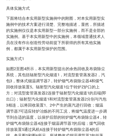
具体实施方式
下面将结合本实用新型实施例中的附图，对本实用新型实
施例中的技术方案进行清楚、完整地描述，显然，所描述
的实施例仅仅是本实用新型一部分实施例，而不是全部的
实施例。基于本实用新型中的实施例，本领域普通技术人
员在没有作出创造性劳动前提下所获得的所有其他实施
例，都属于本实用新型保护的范围。
实施方式1
如图2至图4所示，本实用新型提出的余热回收及布袋除尘
系统，其包括辐射型汽化烟道1，对流型套管蒸发器2，汽
包3，整体式烟温调节器7，转炉烟气布袋除尘器4和煤气
回收排放装置5。辐射型汽化烟道1位于转炉Z炉口的上
方；对流型套管蒸发器2连接于辐射型汽化烟道1的后端(即
出口)；辐射型汽化烟道1和对流型套管蒸发器2分别与汽包
3相连，以将回收装置1、2中产生的蒸汽进行回收；烟温
调节器7可适应转炉冶炼的不同工况，将烟气温度进一步调
节到合适的温度，以保护后部的转炉烟气布袋除尘器4，转
炉烟气布袋除尘器4连接于烟温调节器7的后端；煤气回收
排放装置5通过风机6连接于转炉烟气布袋除尘器4的后
端。参见图5和图6所示，所述整体式烟温调节器7包括蒸