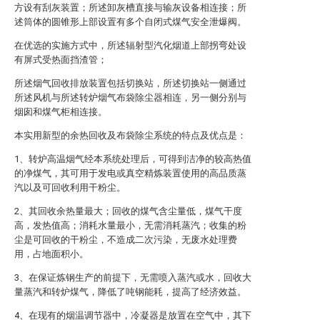
方设有刮灰装置；所述卸灰槽直接与输灰设备相连接；所
述筒体的圆锥形上部设置有多个自闭式煤气安全泄爆阀。
在优选的实施方式中，所述辐射型汽化烟道上部拐弯处设
有屏式受热面挡渣管；
所述烟气回收排放装置包括切换站，所述切换站一侧通过
所述风机与所述转炉烟气布袋除尘器相连，另一侧分别与
烟囱和煤气柜相连接。
本实用新型的余热回收及布袋除尘系统的特点及优点是：
1、转炉高温烟气经本系统处理后，可得到洁净的较高热值
的净煤气，其可用于发电或真空精炼装置使用的高品质蒸
汽以及可回收利用干粉尘。
2、其回收余热量最大；回收的煤气含尘量低，煤气干度
高，发热值高；消耗水量最小，无需消耗蒸汽；收集的粉
尘是可回收的干粉尘，不造成二次污染，无废水处理费
用，占地面积小。
3、在保证炼钢生产的前提下，无需喷入蒸汽或水，回收大
量蒸汽和转炉煤气，降低了吨钢能耗，提高了经济效益。
4、在现有的烟温调节器中，冷凝器是放置在空气中，其下