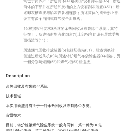
均位于筒体外；所述筒体(41)的底部设有卸灰槽(45)，所述
筒体的下部并在所述卸灰槽的上方设有刮灰装置(451)；所
述卸灰槽直接与输灰设备相连接；所述筒体的圆锥形上部
设置有多个自闭式煤气安全泄爆阀。
16.根据权利要求8所述的余热回收及布袋除尘系统，其特
征在于，所述辐射型汽化烟道(1)上部拐弯处设有屏式受热
面挡渣管(11)；
所述烟气回收排放装置(5)包括切换站(51)，所述切换站一
侧通过所述风机(6)与所述转炉烟气布袋除尘器(4)相连，另
一侧分别与烟囱(52)和煤气柜(53)相连接。
Description
余热回收及布袋除尘系统
技术领域
本实用新型是有关于一种余热回收及布袋除尘系统。
背景技术
目前，转炉炼钢煤气除尘系统一般有两种，第一种为OG法
(湿法)除尘系统，第二种为LT、DDS法(半干法)除尘系统。