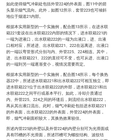
如此使得烟气冲刷处包括外管224的外表面，图11中的箭
头显示烟气流向。此外，如图12所示，套管223也可倾斜
地位于烟道21内部。
根据本实用新型的一个实施例，配合图13所示，在进水联
箱221套设在出水联箱222内部的情况下，进水联箱221的
一端为进液口，出水联箱222的一端为出液口，进、出液
口相对应，所述进、出水联箱221、222在远离进、出液口
的一端以弯管形式分别与内、外管225、224相连。其中，
进、出水联箱221、222的直径可不变，也可从进、出液口
的一端到另一端逐渐变小，视情况需要而定。
根据本实用新型的一个实施例，配合图14所示，每个换热
器22中，所述进水联箱221和出水联箱222可相互独立，即
进水联箱221位于出水联箱222的外部，进水联箱221和出
水联箱222之间平行或基本平行。如此，冷却介质通过
内、外管225、224之间的环缝后，则流经出水联箱222，
再从其出液口流出。此时，烟气冲刷处包括进水联箱221
的外表面，出水联箱222的外表面，外管224的外表面，
即，烟气冲刷面积较大，其换热效果较佳。
所述内管225的外壁以及外管224的内壁分别可为光滑面或
具有凹槽的不光滑面，所述凹槽可为螺纹结构、波纹结