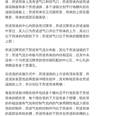
体，所述筒体上具有进气口和排气口；所述筒体内设有滤
袋花格板和多个所述滤袋，多个滤袋分别平行地横向挂在
滤袋花格板上；所述筒体呈立式圆筒形，筒体的上部呈圆
锥形，筒体的底部呈圆弧状；
所述筒体的中心内部设有沉降管，所述沉降管从所述滤袋
中穿过，其入口为所述进气口并位于筒体的上方，其出口
位于筒体的内部的下方；所述排气口位于筒体的圆锥形的
上部；
所述沉降管的下部设有气流分布板，其位于所述滤袋的下
方；所述气流分布板与所述筒体的内径相适应，且其中央
设有一个与所述沉降管的管径相匹配的中心孔，中心孔的
周围设有多个贯通孔。
在优选的实施方式中，所述滤袋的上方设有清灰装置，所
述清灰装置包括两套脉冲喷吹组件，其对称地安装在所述
滤袋的上方，并分别位于所述筒体两侧；
每套所述脉冲喷吹组件包括多个横向且平行地安装于所述
筒体的喷吹管，每个喷吹管的下方设有多个喷嘴，喷吹管
的外端连接有气包和控制气包内的气体周期性地进入喷吹
管的控制件，所述气包和控制件均位于筒体外；所述筒体
的底部设有卸灰槽，所述筒体的下部并在所述卸灰槽的上