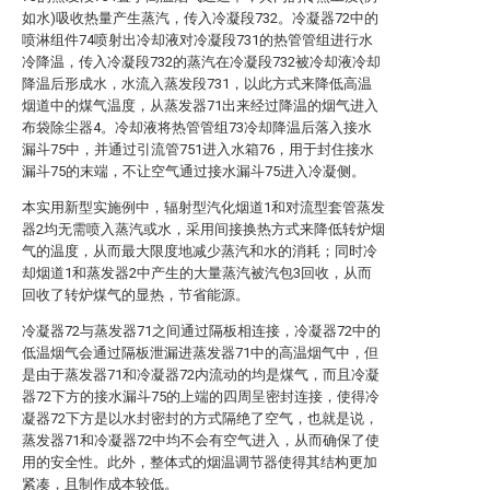
如水)吸收热量产生蒸汽，传入冷凝段732。冷凝器72中的
喷淋组件74喷射出冷却液对冷凝段731的热管管组进行水
冷降温，传入冷凝段732的蒸汽在冷凝段732被冷却液冷却
降温后形成水，水流入蒸发段731，以此方式来降低高温
烟道中的煤气温度，从蒸发器71出来经过降温的烟气进入
布袋除尘器4。冷却液将热管管组73冷却降温后落入接水
漏斗75中，并通过引流管751进入水箱76，用于封住接水
漏斗75的末端，不让空气通过接水漏斗75进入冷凝侧。
本实用新型实施例中，辐射型汽化烟道1和对流型套管蒸发
器2均无需喷入蒸汽或水，采用间接换热方式来降低转炉烟
气的温度，从而最大限度地减少蒸汽和水的消耗；同时冷
却烟道1和蒸发器2中产生的大量蒸汽被汽包3回收，从而
回收了转炉煤气的显热，节省能源。
冷凝器72与蒸发器71之间通过隔板相连接，冷凝器72中的
低温烟气会通过隔板泄漏进蒸发器71中的高温烟气中，但
是由于蒸发器71和冷凝器72内流动的均是煤气，而且冷凝
器72下方的接水漏斗75的上端的四周呈密封连接，使得冷
凝器72下方是以水封密封的方式隔绝了空气，也就是说，
蒸发器71和冷凝器72中均不会有空气进入，从而确保了使
用的安全性。此外，整体式的烟温调节器使得其结构更加
紧凑，且制作成本较低。