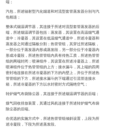
端；
汽包，所述辐射型汽化烟道和对流型套管蒸发器分别与汽
包相连；
整体式烟温调节器，其连接于所述对流型套管蒸发器的后
端，所述烟温调节器包括：蒸发器，其设置在高温烟气通
道中；冷凝器，其设置在低温烟气通道中，所述冷凝器和
蒸发器之间通过隔板分割；热管管组，其穿过所述隔板，
一部分位于蒸发器内形成蒸发段，另一部分位于冷凝器内
形成冷凝段，所述热管管组内具有传热工质，所述热管管
组的两端封闭；喷淋组件，其设置在所述冷凝器上，所述
喷淋组件位于热管管组的上方；接水漏斗，其上端的四周
密封地连接在所述冷凝器的下方的内壁上，并位于所述热
管管组的下方，所述接水漏斗的下端通过引流管连接水
箱，所述冷凝器的下方以水封密封方式隔绝空气；
转炉烟气布袋除尘器，其连接于所述烟温调节器的后端；
煤气回收排放装置，其通过风机连接于所述转炉烟气布袋
除尘器的后端。
在优选的实施方式中，所述热管管组倾斜设置，上段为所
述冷凝段，下段为所述蒸发段。