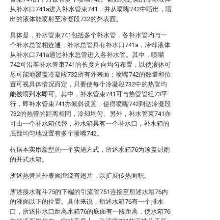
从补水口741a进入补水管束741，并从喷嘴742中喷出，喷
出的液体能喷射至冷凝段732的外表面。
具体是，补水管束741包括多个补水管，各补水管均与一
个补水总管相连通，补水总管具有补水口741a，冷却液体
从补水口741a通过补水总管进入各补水管。其中，喷嘴
742可沿着补水管束741的长度方向均匀布置，以使液体可
尽可能地覆盖冷凝段732所有外表面；喷嘴742的数量和位
置可视具体情况而定，只要使每个冷凝段732中的热管均
能被喷到水即可。其中，补水管束741可与热管管组73平
行，即补水管束741亦倾斜设置，使得喷嘴742到达冷凝段
732的热管的距离相同，冷却均匀。另外，补水管束741亦
可由一个补水箱代替，补水箱具有一个补水口，补水箱的
底部均匀地设置有多个喷嘴742。
根据本实用新型的一个实施方式，所述水箱76为顶盖封闭
的开式水箱。
所述热管的外表面缠绕有翅片，以扩展传热面积。
所述接水漏斗75的下端的引流管751连接至所述水箱76内
的液面以下的位置。具体来说，所述水箱76有一个排水
口，所述排水口距离水箱76的底面有一段距离，使水箱76