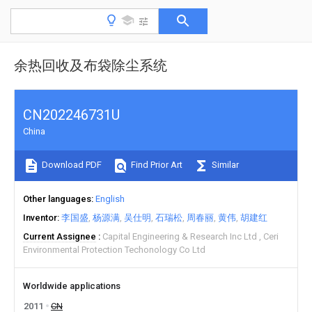
余热回收及布袋除尘系统
CN202246731U
China
Download PDF
Find Prior Art
Similar
Other languages
English
Inventor
李国盛
杨源满
吴仕明
石瑞松
周春丽
黄伟
胡建红
Current Assignee
Capital Engineering & Research Inc Ltd
Ceri
Environmental Protection Techonology Co Ltd
Worldwide applications
2011
CN