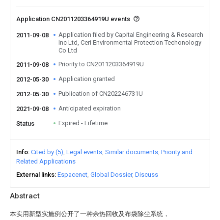
Application CN2011203364919U events
Application filed by Capital Engineering & Research
2011-09-08
Inc Ltd, Ceri Environmental Protection Techonology
Co Ltd
Priority to CN2011203364919U
2011-09-08
Application granted
2012-05-30
Publication of CN202246731U
2012-05-30
Anticipated expiration
2021-09-08
Expired - Lifetime
Status
Info
Cited by (5)
Legal events
Similar documents
Priority and
Related Applications
External links
Espacenet
Global Dossier
Discuss
Abstract
本实用新型实施例公开了一种余热回收及布袋除尘系统，