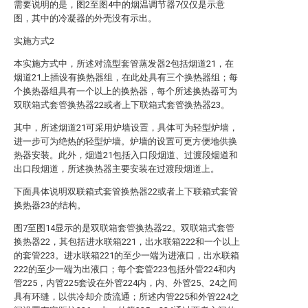
需要说明的是，图2至图4中的烟温调节器7仅仅是示意
图，其中的冷凝器的外壳没有示出。
实施方式2
本实施方式中，所述对流型套管蒸发器2包括烟道21，在
烟道21上插设有换热器组，在此处具有三个换热器组；每
个换热器组具有一个以上的换热器，每个所述换热器可为
双联箱式套管换热器22或者上下联箱式套管换热器23。
其中，所述烟道21可采用炉墙设置，具体可为轻型炉墙，
进一步可为绝热的轻型炉墙。炉墙的设置可更方便地供换
热器安装。此外，烟道21包括入口段烟道、过渡段烟道和
出口段烟道，所述换热器主要安装在过渡段烟道上。
下面具体说明双联箱式套管换热器22或者上下联箱式套管
换热器23的结构。
图7至图14显示的是双联箱套管换热器22。双联箱式套管
换热器22，其包括进水联箱221，出水联箱222和一个以上
的套管223。进水联箱221的至少一端为进液口，出水联箱
222的至少一端为出液口；每个套管223包括外管224和内
管225，内管225套设在外管224内，内、外管25、24之间
具有环缝，以供冷却介质流通；所述内管225和外管224之