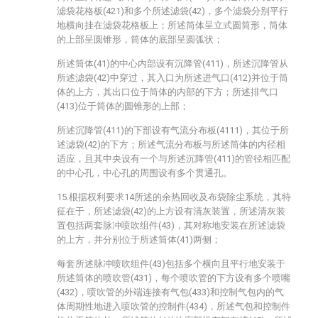
滤袋花格板(421)和多个所述滤袋(42)，多个滤袋分别平行
地横向挂在滤袋花格板上；所述筒体呈立式圆筒形，筒体
的上部呈圆锥形，筒体的底部呈圆弧状；
所述筒体(41)的中心内部设有沉降管(411)，所述沉降管从
所述滤袋(42)中穿过，其入口为所述进气口(412)并位于筒
体的上方，其出口位于筒体的内部的下方；所述排气口
(413)位于筒体的圆锥形的上部；
所述沉降管(411)的下部设有气流分布板(4111)，其位于所
述滤袋(42)的下方；所述气流分布板与所述筒体的内径相
适应，且其中央设有一个与所述沉降管(411)的管径相匹配
的中心孔，中心孔的周围设有多个贯通孔。
15.根据权利要求14所述的余热回收及布袋除尘系统，其特
征在于，所述滤袋(42)的上方设有清灰装置，所述清灰装
置包括两套脉冲喷吹组件(43)，其对称地安装在所述滤袋
的上方，并分别位于所述筒体(41)两侧；
每套所述脉冲喷吹组件(43)包括多个横向且平行地安装于
所述筒体的喷吹管(431)，每个喷吹管的下方设有多个喷嘴
(432)，喷吹管的外端连接有气包(433)和控制气包内的气
体周期性地进入喷吹管的控制件(434)，所述气包和控制件