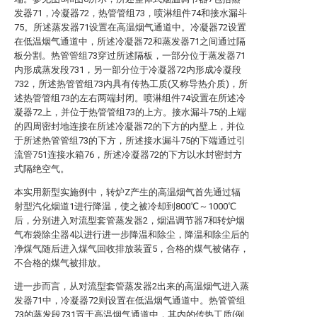
发器71，冷凝器72，热管管组73，喷淋组件74和接水漏斗
75。所述蒸发器71设置在高温烟气通道中。冷凝器72设置
在低温烟气通道中，所述冷凝器72和蒸发器71之间通过隔
板分割。热管管组73穿过所述隔板，一部分位于蒸发器71
内形成蒸发段731，另一部分位于冷凝器72内形成冷凝段
732，所述热管管组73内具有传热工质(又称导热介质)，所
述热管管组73的左右两端封闭。喷淋组件74设置在所述冷
凝器72上，并位于热管管组73的上方。接水漏斗75的上端
的四周密封地连接在所述冷凝器72的下方的内壁上，并位
于所述热管管组73的下方，所述接水漏斗75的下端通过引
流管751连接水箱76，所述冷凝器72的下方以水封密封方
式隔绝空气。
本实用新型实施例中，转炉Z产生的高温烟气首先通过辐
射型汽化烟道1进行降温，使之被冷却到800℃～1000℃
后，分别进入对流型套管蒸发器2，烟温调节器7和转炉烟
气布袋除尘器4以进行进一步降温和除尘，降温和除尘后的
净煤气随后进入煤气回收排放装置5，合格的煤气被储存，
不合格的煤气被排放。
进一步而言，从对流型套管蒸发器2出来的高温烟气进入蒸
发器71中，冷凝器72则设置在低温烟气通道中。热管管组
73的蒸发段731置于高温烟气通道中，其内的传热工质(例