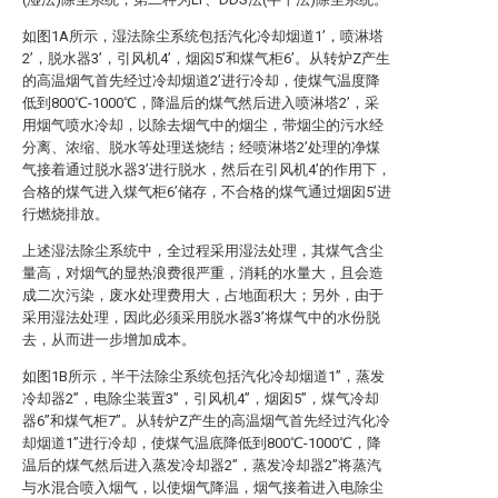
如图1A所示，湿法除尘系统包括汽化冷却烟道1’，喷淋塔
2’，脱水器3’，引风机4’，烟囟5’和煤气柜6’。从转炉Z产生
的高温烟气首先经过冷却烟道2’进行冷却，使煤气温度降
低到800℃-1000℃，降温后的煤气然后进入喷淋塔2’，采
用烟气喷水冷却，以除去烟气中的烟尘，带烟尘的污水经
分离、浓缩、脱水等处理送烧结；经喷淋塔2’处理的净煤
气接着通过脱水器3’进行脱水，然后在引风机4’的作用下，
合格的煤气进入煤气柜6’储存，不合格的煤气通过烟囱5’进
行燃烧排放。
上述湿法除尘系统中，全过程采用湿法处理，其煤气含尘
量高，对烟气的显热浪费很严重，消耗的水量大，且会造
成二次污染，废水处理费用大，占地面积大；另外，由于
采用湿法处理，因此必须采用脱水器3’将煤气中的水份脱
去，从而进一步增加成本。
如图1B所示，半干法除尘系统包括汽化冷却烟道1”，蒸发
冷却器2”，电除尘装置3”，引风机4”，烟囱5”，煤气冷却
器6”和煤气柜7”。从转炉Z产生的高温烟气首先经过汽化冷
却烟道1”进行冷却，使煤气温底降低到800℃-1000℃，降
温后的煤气然后进入蒸发冷却器2”，蒸发冷却器2”将蒸汽
与水混合喷入烟气，以使烟气降温，烟气接着进入电除尘