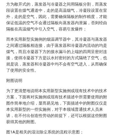
方为敞开式的，蒸发器与冷凝器之间用隔板分割，而蒸发
段设置在煤气通道中，走的是高温烟气，冷凝段设置在室
外，走的是空气，因此，需要确保隔板的制作精度，才能
保证低温的空气不会通过隔板向蒸发器内泄漏，否则经由
隔板在高温烟气中引入空气，容易引发爆炸；
而本实用新型实施例的烟温调节器中，其冷凝器与蒸发器
之间通过隔板相连接，由于蒸发器和冷凝器内流动的均是
煤气，而且冷凝器下方的接水漏斗的上端的四周呈密封连
接，使得冷凝器下方是以水封密封的方式隔绝了空气，也
就是说，蒸发器和冷凝器中均不会有空气进入，从而确保
了使用的安全性。
附图说明
为了更清楚地说明本实用新型实施例或现有技术中的技术
方案，下面将对实施例或现有技术描述中所需要使用的附
图作简单地介绍，显而易见地，下面描述中的附图仅仅是
本实用新型的一些实施例，对于本领域普通技术人员来
讲，在不付出创造性劳动的前提下，还可以根据这些附图
获得其他的附图。
图1A是相关的湿法除尘系统的流程示意图；