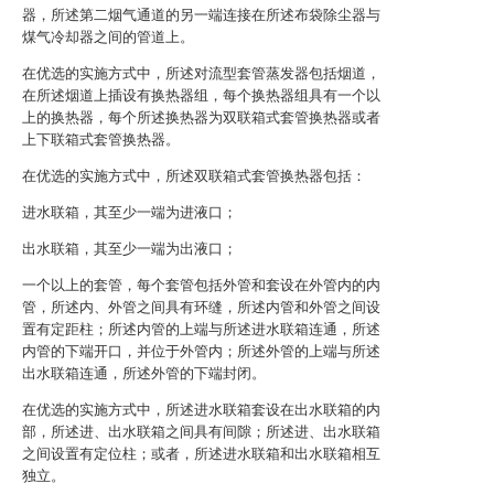
器，所述第二烟气通道的另一端连接在所述布袋除尘器与
煤气冷却器之间的管道上。
在优选的实施方式中，所述对流型套管蒸发器包括烟道，
在所述烟道上插设有换热器组，每个换热器组具有一个以
上的换热器，每个所述换热器为双联箱式套管换热器或者
上下联箱式套管换热器。
在优选的实施方式中，所述双联箱式套管换热器包括：
进水联箱，其至少一端为进液口；
出水联箱，其至少一端为出液口；
一个以上的套管，每个套管包括外管和套设在外管内的内
管，所述内、外管之间具有环缝，所述内管和外管之间设
置有定距柱；所述内管的上端与所述进水联箱连通，所述
内管的下端开口，并位于外管内；所述外管的上端与所述
出水联箱连通，所述外管的下端封闭。
在优选的实施方式中，所述进水联箱套设在出水联箱的内
部，所述进、出水联箱之间具有间隙；所述进、出水联箱
之间设置有定位柱；或者，所述进水联箱和出水联箱相互
独立。