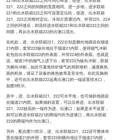
221和出水联箱222之间可同心布置，使进、出水联箱
221、222之间的间隙的宽度相同。进一步地，进水联箱
221和出水联箱222之间可设置定位柱，使进、出水联箱
221、222之间相对定位。冷却介质通过内、外管225、224
之间的环缝后，则流经进水联箱221和出水联箱222之间的
间隙，再从出水联箱222的出液口流出。
在此处，进、出水联箱221、222分别是横向地插设在烟道
21内部，套管223纵向地位于烟道21内部，使得烟气冲刷
处包括出水联箱222的外表面，外管224的外表面。也就是
说，烟道1中的烟气上进下出，套管223为纵向冲刷，联箱
为横向冲刷，如此可避免转炉煤气的局部堆积，减缓换热
面的积灰，保证了设备的换热效率及安全性。在此实施例
中，还可在出水联箱222远离出液口的一端设置排水口，
如图9所示。
其中，进、出水联箱221、222可水平地，也可倾斜地插设
在烟道21内部。如果倾斜设置，可以仅将进、出水联箱
221、222较高的一端作为进、出液口；如果是水平设置，
则可以将进水联箱221的两端均作为进液口，将出水联箱
222的两端均作为出液口。
另外，配合图11所示，进、出水联箱221、222还可整体布
置在烟道21的外部，套管223则横向地位于烟道21内部，