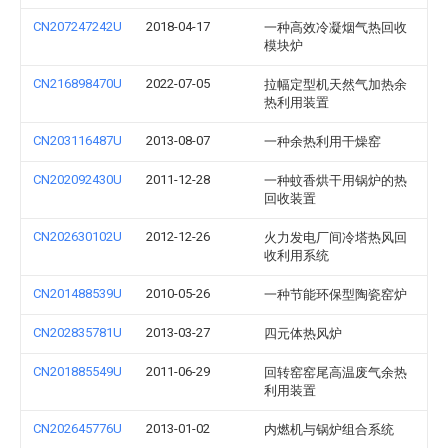
CN207247242U
2018-04-17
一种高效冷凝烟气热回收
模块炉
CN216898470U
2022-07-05
拉幅定型机天然气加热余
热利用装置
CN203116487U
2013-08-07
一种余热利用干燥窑
CN202092430U
2011-12-28
一种蚊香烘干用锅炉的热
回收装置
CN202630102U
2012-12-26
火力发电厂间冷塔热风回
收利用系统
CN201488539U
2010-05-26
一种节能环保型陶瓷窑炉
CN202835781U
2013-03-27
四元体热风炉
CN201885549U
2011-06-29
回转窑窑尾高温废气余热
利用装置
CN202645776U
2013-01-02
内燃机与锅炉组合系统