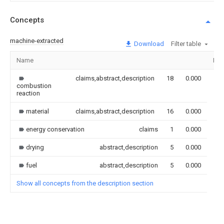
Concepts
machine-extracted
Download
Filter table
Name
Ima
claims,abstract,description
18
0.000
combustion
reaction
material
claims,abstract,description
16
0.000
energy conservation
claims
1
0.000
drying
abstract,description
5
0.000
fuel
abstract,description
5
0.000
Show all concepts from the description section