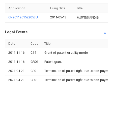
Application
Filing date
Title
CN2011201522053U
2011-05-13
系统节能交换器
Legal Events
Date
Code
Title
2011-11-16
C14
Grant of patent or utility model
2011-11-16
GR01
Patent grant
2021-04-23
CF01
Termination of patent right due to non-payment
2021-04-23
CF01
Termination of patent right due to non-payment