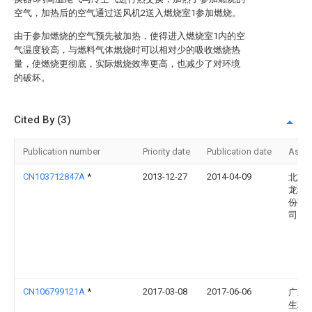
空气，加热后的空气通过送风机2送入燃烧室1参加燃烧。
由于参加燃烧的空气预先被加热，使得进入燃烧室1内的空
气温度较高，与燃料气体燃烧时可以相对少的吸收燃烧热
量，使燃烧更彻底，实际燃烧效率更高，也减少了对环境
的破坏。
Cited By (3)
Publication number
Priority date
Publication date
Assi
CN103712847A
*
2013-12-27
2014-04-09
北京
龙科
份有
司
CN106799121A
*
2017-03-08
2017-06-06
广东
生环