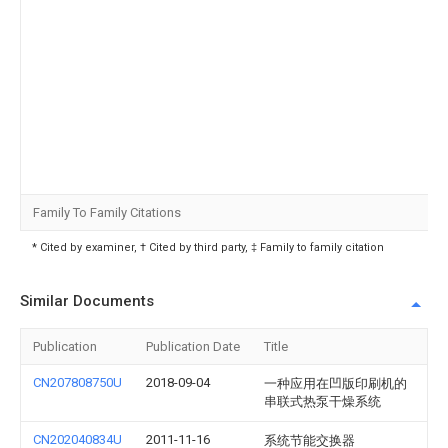
Family To Family Citations
* Cited by examiner, † Cited by third party, ‡ Family to family citation
Similar Documents
Publication
Publication Date
Title
CN207808750U
2018-09-04
一种应用在凹版印刷机的
串联式热泵干燥系统
CN202040834U
2011-11-16
系统节能交换器