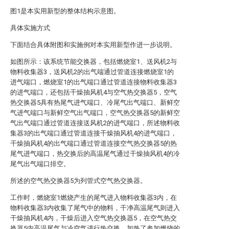
图1是本实用新型的整体结构示意图。
具体实施方式
下面结合具体附图和实施例对本实用新型作进一步说明。
如图所示：该系统节能交换器，包括燃烧室1、送风机2与
物料收集器3，送风机2的出气端通过管道连接燃烧室1的
进气端口，燃烧室1的出气端口通过管道连接物料收集器3
的进气端口，还包括干燥抽风机4与空气热交换器5，空气
热交换器5具有热尾气进气端口、冷尾气出气端口、新鲜空
气进气端口与新鲜空气出气端口，空气热交换器5的新鲜空
气出气端口通过管道连接送风机2的进气端口，所述物料收
集器3的出气端口通过管道连接干燥抽风机4的进气端口，
干燥抽风机4的出气端口通过管道连接空气热交换器5的热
尾气进气端口，热交换后的高温尾气通过干燥抽风机4的冷
尾气出气端口排空。
所述的空气热交换器5为列管式空气热交换器。
工作时，燃烧室1燃烧产生的尾气进入物料收集器3内，在
物料收集器3内收集了尾气中的物料，干净高温尾气则进入
干燥抽风机4内，干燥后进入空气热交换器5，在空气热交
换器5内高温尾气与冷空气进行热交换，加热了参加燃烧的