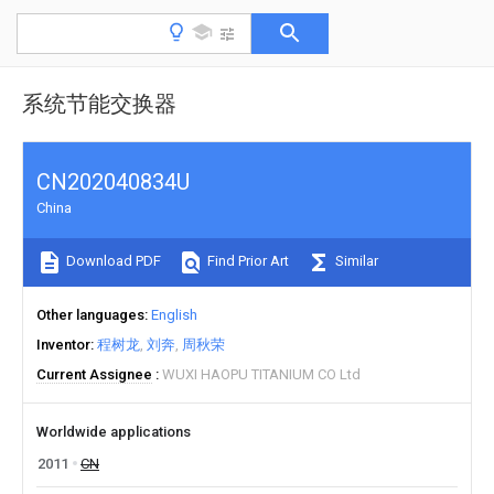
系统节能交换器
CN202040834U
China
Download PDF
Find Prior Art
Similar
Other languages
English
Inventor
程树龙
刘奔
周秋荣
Current Assignee
WUXI HAOPU TITANIUM CO Ltd
Worldwide applications
2011
CN