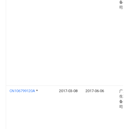
备有
司
CN106799120A
*
2017-03-08
2017-06-06
广东
生环
备有
司