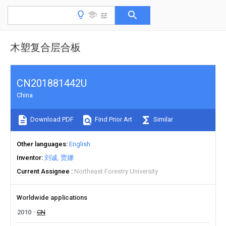
木塑复合层合板
CN201881442U
China
Download PDF
Find Prior Art
Similar
Other languages
English
Inventor
刘诚
贾娜
Current Assignee
Northeast Forestry University
Worldwide applications
2010
CN