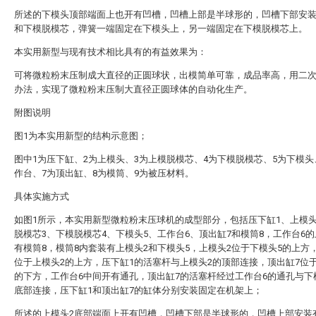
所述的下模头顶部端面上也开有凹槽，凹槽上部是半球形的，凹槽下部安
和下模脱模芯，弹簧一端固定在下模头上，另一端固定在下模脱模芯上。
本实用新型与现有技术相比具有的有益效果为：
可将微粒粉末压制成大直径的正圆球状，出模简单可靠，成品率高，用二
办法，实现了微粒粉末压制大直径正圆球体的自动化生产。
附图说明
图1为本实用新型的结构示意图；
图中1为压下缸、2为上模头、3为上模脱模芯、4为下模脱模芯、5为下模头
作台、7为顶出缸、8为模筒、9为被压材料。
具体实施方式
如图1所示，本实用新型微粒粉末压球机的成型部分，包括压下缸1、上模头
脱模芯3、下模脱模芯4、下模头5、工作台6、顶出缸7和模筒8，工作台6
有模筒8，模筒8内套装有上模头2和下模头5，上模头2位于下模头5的上方
位于上模头2的上方，压下缸1的活塞杆与上模头2的顶部连接，顶出缸7位
的下方，工作台6中间开有通孔，顶出缸7的活塞杆经过工作台6的通孔与下
底部连接，压下缸1和顶出缸7的缸体分别安装固定在机架上；
所述的上模头2底部端面上开有凹槽，凹槽下部是半球形的，凹槽上部安装