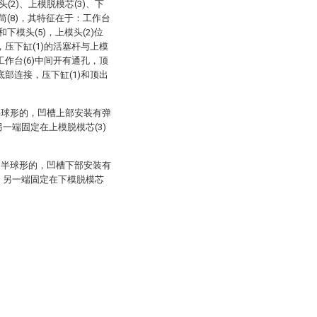
(2)、上模脱模芯(3)、下
和模筒(8)，其特征在于：工作台
和下模头(5)，上模头(2)位
方，压下缸(1)的活塞杆与上模
，工作台(6)中间开有通孔，顶
的底部连接，压下缸(1)和顶出
半球形的，凹槽上部安装有弹
另一端固定在上模脱模芯(3)
是半球形的，凹槽下部安装有
上，另一端固定在下模脱模芯