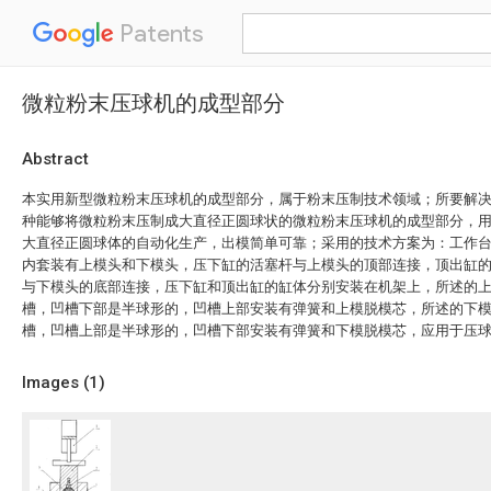
Patents
微粒粉末压球机的成型部分
Abstract
本实用新型微粒粉末压球机的成型部分，属于粉末压制技术领域；所要解
种能够将微粒粉末压制成大直径正圆球状的微粒粉末压球机的成型部分，
大直径正圆球体的自动化生产，出模简单可靠；采用的技术方案为：工作
内套装有上模头和下模头，压下缸的活塞杆与上模头的顶部连接，顶出缸
与下模头的底部连接，压下缸和顶出缸的缸体分别安装在机架上，所述的
槽，凹槽下部是半球形的，凹槽上部安装有弹簧和上模脱模芯，所述的下
槽，凹槽上部是半球形的，凹槽下部安装有弹簧和下模脱模芯，应用于压
Images (
1
)