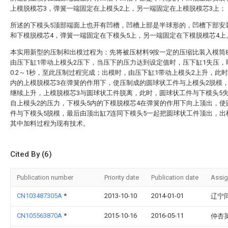
上模脱模芯3，弹簧一端固定在上模头2上，另一端固定在上模脱模芯3上；
所述的下模头5顶部端面上也开有凹槽，凹槽上部是半球形的，凹槽下部安
和下模脱模芯4，弹簧一端固定在下模头5上，另一端固定在下模脱模芯4上
本实用新型的压制和出模过程为：先将被压材料9按一定的压缩比装入模筒
由压下缸1带动上模头2压下，当压下的压力达到设定值时，压下缸1失压，
0.2～1秒，至此压制过程完成；出模时，由压下缸1带动上模头2上升，此时
内的上模脱模芯3在弹簧的作用下，使压制成的圆球状工件与上模头2脱模，
继续上升，上模脱模芯3与圆球状工件脱离，此时，圆球状工件与下模头5
自上模头2的压力，下模头5内的下模脱模芯4在弹簧的作用下向上顶出，使
件与下模头5脱模，最后由顶出缸7连同下模头5一起把圆球状工件顶出，出
其中加料过程为现有技术。
Cited By (6)
Publication number
Priority date
Publication date
Assi
CN103487305A
*
2013-10-10
2014-01-01
辽宁
CN105563870A
*
2015-10-16
2016-05-11
仲杏