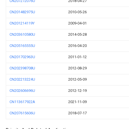
CN207272076U
2018-04-27
CN201482975U
2010-05-26
CN201214119Y
2009-04-01
CN203610580U
2014-05-28
CN205165555U
2016-04-20
CN201702963U
2011-01-12
CN202398708U
2012-08-29
CN202213224U
2012-05-09
CN202606696U
2012-12-19
CN113617922A
2021-11-09
CN207615606U
2018-07-17