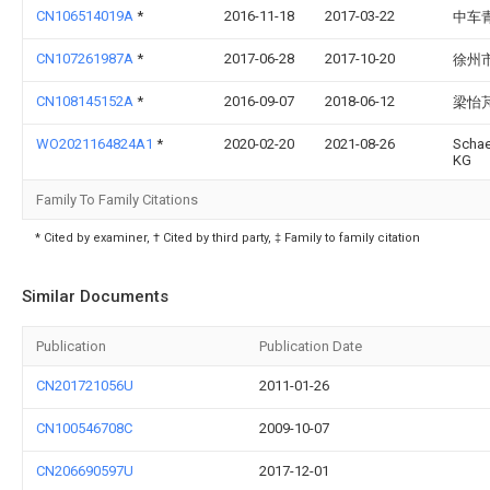
CN106514019A
*
2016-11-18
2017-03-22
中车
CN107261987A
*
2017-06-28
2017-10-20
徐州
CN108145152A
*
2016-09-07
2018-06-12
梁怡
WO2021164824A1
*
2020-02-20
2021-08-26
Schae
KG
Family To Family Citations
* Cited by examiner, † Cited by third party, ‡ Family to family citation
Similar Documents
Publication
Publication Date
CN201721056U
2011-01-26
CN100546708C
2009-10-07
CN206690597U
2017-12-01