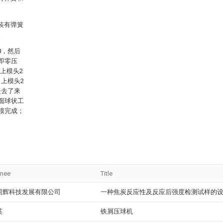
装有弹簧
。
8，然后
即零压
上模头2
上模头2
失去了来
圆球状工
模完成；
gnee
Title
同辉科技发展有限公司
一种焦炭反应性及反应后强度检测试样的
英
铁屑压球机