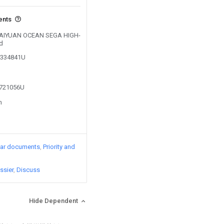
ents
y TAIYUAN OCEAN SEGA HIGH-
d
02334841U
1721056U
n
lar documents
Priority and
ssier
Discuss
Hide Dependent