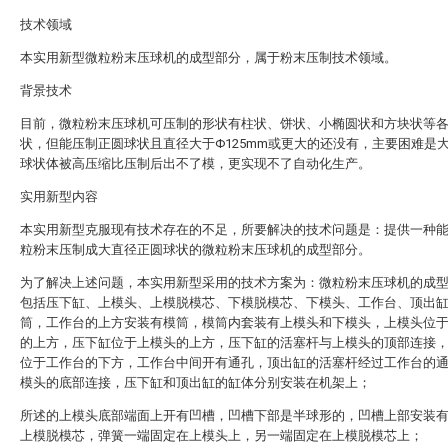
技术领域
本实用新型微粒粉末压球机的成型部分，属于粉末压制技术领域。
背景技术
目前，微粒粉末压球机可压制的形状有柱状、饼状、小椭圆状和方块状等
状，但能压制正圆球状且直径大于Φ125mm或更大的还没有，主要困难是
球状体被高压缩比压制后出不了模，更实现不了自动化生产。
实用新型内容
本实用新型克服现有技术存在的不足，所要解决的技术问题是：提供一种
粒粉末压制成大直径正圆球状的微粒粉末压球机的成型部分。
为了解决上述问题，本实用新型采用的技术方案为：微粒粉末压球机的成
包括压下缸、上模头、上模脱模芯、下模脱模芯、下模头、工作台、顶出
筒，工作台的上方安装有模筒，模筒内套装有上模头和下模头，上模头位
的上方，压下缸位于上模头的上方，压下缸的活塞杆与上模头的顶部连接
位于工作台的下方，工作台中间开有通孔，顶出缸的活塞杆经过工作台的
模头的底部连接，压下缸和顶出缸的缸体分别安装在机架上；
所述的上模头底部端面上开有凹槽，凹槽下部是半球形的，凹槽上部安装
上模脱模芯，弹簧一端固定在上模头上，另一端固定在上模脱模芯上；