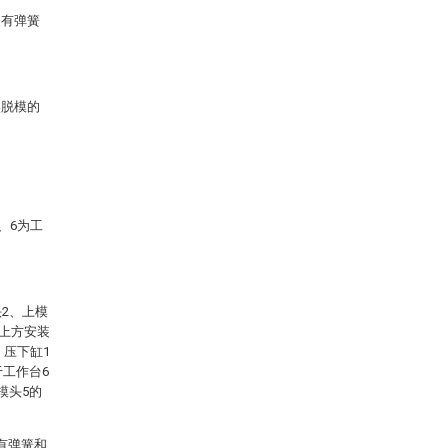
装有弹簧
次脱模的
、6为工
2、上模
的上方安装
，压下缸1
于工作台6
模头5的
有弹簧和