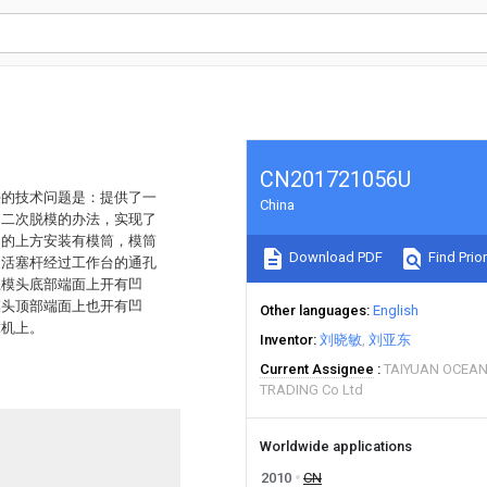
CN201721056U
决的技术问题是：提供了一
China
用二次脱模的办法，实现了
台的上方安装有模筒，模筒
Download PDF
Find Prior
的活塞杆经过工作台的通孔
上模头底部端面上开有凹
模头顶部端面上也开有凹
Other languages
English
球机上。
Inventor
刘晓敏
刘亚东
Current Assignee
TAIYUAN OCEAN
TRADING Co Ltd
Worldwide applications
2010
CN