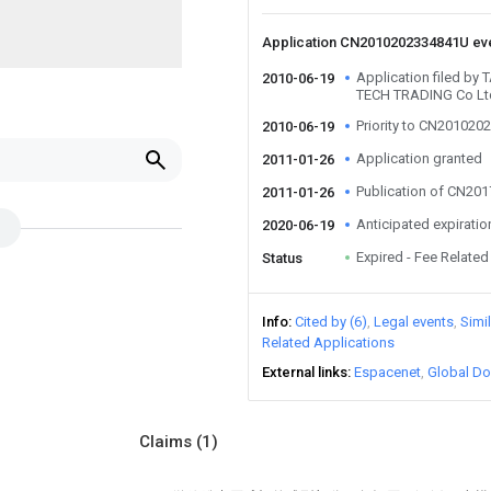
Application CN2010202334841U ev
Application filed b
2010-06-19
TECH TRADING Co Lt
Priority to CN20102
2010-06-19
Application granted
2011-01-26
Publication of CN20
2011-01-26
Anticipated expiratio
2020-06-19
Expired - Fee Related
Status
Info
Cited by (6)
Legal events
Simi
Related Applications
External links
Espacenet
Global Do
Claims
(1)