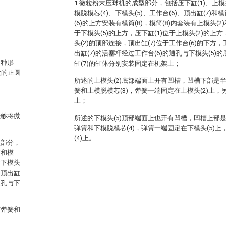
1.微粒粉末压球机的成型部分，包括压下缸(1)、上模头
模脱模芯(4)、下模头(5)、工作台(6)、顶出缸(7)
(6)的上方安装有模筒(8)，模筒(8)内套装有上模头(2)
于下模头(5)的上方，压下缸(1)位于上模头(2)的上
头(2)的顶部连接，顶出缸(7)位于工作台(6)的下方
出缸(7)的活塞杆经过工作台(6)的通孔与下模头(5)
各种形
缸(7)的缸体分别安装固定在机架上；
大的正圆
所述的上模头(2)底部端面上开有凹槽，凹槽下部是
簧和上模脱模芯(3)，弹簧一端固定在上模头(2)上，
上；
能够将微
所述的下模头(5)顶部端面上也开有凹槽，凹槽上部
弹簧和下模脱模芯(4)，弹簧一端固定在下模头(5)
(4)上。
型部分，
缸和模
于下模头
，顶出缸
通孔与下
有弹簧和