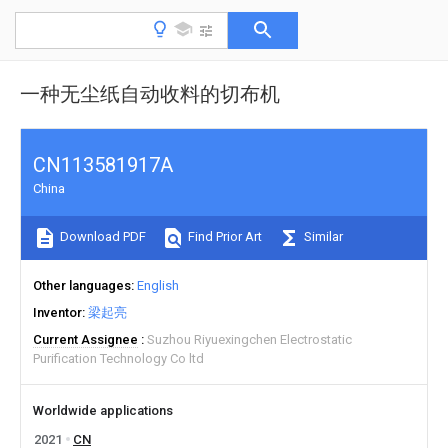
一种无尘纸自动收料的切布机
CN113581917A
China
Download PDF
Find Prior Art
Similar
Other languages
English
Inventor
梁起亮
Current Assignee
Suzhou Riyuexingchen Electrostatic
Purification Technology Co ltd
Worldwide applications
2021
CN