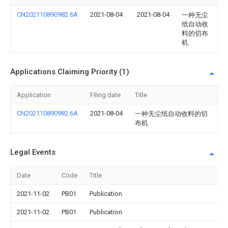
CN202110890982.6A
2021-08-04
2021-08-04
一种无尘
纸自动收
料的切布
机
Applications Claiming Priority (1)
Application
Filing date
Title
CN202110890982.6A
2021-08-04
一种无尘纸自动收料的切
布机
Legal Events
Date
Code
Title
2021-11-02
PB01
Publication
2021-11-02
PB01
Publication