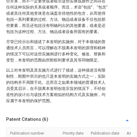
分开来，而不一定要求或者暗示这些实体或操作之间存在
任何这种实际的关系或者顺序。而且，术语“包括”、“包含”
或者其任何其他变体意在涵盖非排他性的包含，从而使得
包括一系列要素的过程、方法、物品或者设备不仅包括那
些要素，而且还包括没有明确列出的其他要素，或者是还
包括为这种过程、方法、物品或者设备所固有的要素。
尽管已经示出和描述了本发明的实施例，对于本领域的普
通技术人员而言，可以理解在不脱离本发明的原理和精神
的情况下可以对这些实施例进行多种变化、修改、替换和
变型，本发明的范围由所附权利要求及其等同物限定。
以上对本发明及其实施方式进行了描述，这种描述没有限
制性，附图中所示的也只是本发明的实施方式之一，实际
的结构并不局限于此。总而言之如果本领域的普通技术人
员受其启示，在不脱离本发明创造宗旨的情况下，不经创
造性的设计出与该技术方案相似的结构方式及实施例，均
应属于本发明的保护范围。
Patent Citations (6)
Publication number
Priority date
Publication date
Assi