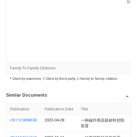
公司
Family To Family Citations
* Cited by examiner, † Cited by third party, ‡ Family to family citation
Similar Documents
Publication
Publication Date
Title
CN112589865B
2023-04-28
一种碳纤维高新材料切割
装置