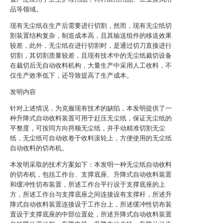
品等领域。
现有无尘纸在生产后需要进行切割，然而，现有无尘纸切
割装置结构复杂，制造成本高，且其输送组件的移送效果
较差，此外，无尘纸在进行切割时，是通过切刀直接进行
切割，其切割质量较差，且现有技术中的无尘纸裁切设备
在裁切后无自动收料机构，大量生产中采用人工收料，不
仅生产效率低下，还导致提高了生产成本。
发明内容
针对上述情况，为克服现有技术的缺陷，本发明提供了一
种升降式自动收料装置可用于赶压无尘纸，保证无尘纸的
平整度，可按同方向捋顺无尘纸，并手动精准切割无尘
纸，无尘纸可自动收卷于收料滚轮上，方便使用的无尘纸
自动收料的切布机。
本发明采取的技术方案如下：本发明一种无尘纸自动收料
的切布机，包括工作台、支撑底座、升降式自动收料装置
和缓冲性切布装置，所述工作台平行设于支撑底座的上
方，所述工作台与支撑底座之间连接设有支撑杆，所述升
降式自动收料装置连接设于工作台上，所述缓冲性切布装
置设于支撑底座的中部位置处，所述升降式自动收料装置