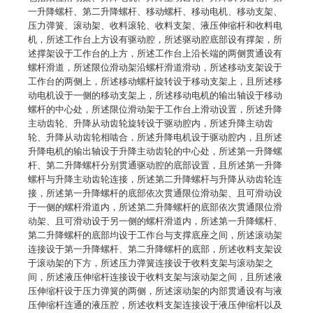
一升降螺杆、第二升降螺杆、移动螺杆、移动电机、移动支架、
压力弹簧、滚动架、收料滚轮、收料支架、液压伸缩杆和收料电
机，所述工作台上方设有驱动腔，所述驱动腔底部设有撑架，所
述撑架设于工作台的上方，所述工作台上沿长端的两侧贯通设有
螺杆滑道，所述限位滑动架沿螺杆滑道滑动，所述移动支架设于
工作台的两侧上，所述移动螺杆旋转设于移动支架上，且所述移
动电机设于一侧的移动支架上，所述移动电机的输出轴设于移动
螺杆的中心处，所述限位滑动架于工作台上滑动设置，所述升降
主动齿轮、升降从动齿轮旋转设于驱动腔内，所述升降主动齿
轮、升降从动齿轮相啮合，所述升降电机设于驱动腔内，且所述
升降电机的输出轴设于升降主动齿轮的中心处，所述第一升降螺
杆、第二升降螺杆分别贯通驱动腔的底部设置，且所述第一升降
螺杆与升降主动齿轮连接，所述第二升降螺杆与升降从动齿轮连
接，所述第一升降螺杆的底部依次贯通限位滑动架、且可滑动设
于一侧的螺杆滑道内，所述第二升降螺杆的底部依次贯通限位滑
动架、且可滑动设于另一侧的螺杆滑道内，所述第一升降螺杆、
第二升降螺杆的底部均设于工作台与支撑底座之间，所述滚动架
连接设于第一升降螺杆、第二升降螺杆的底部，所述收料支架设
于滚动架的下方，所述压力弹簧连接设于收料支架与滚动架之
间，所述液压伸缩杆连接设于收料支架与滚动架之间，且所述液
压伸缩杆设于压力弹簧的两侧，所述滚动架的内部贯通设有与液
压伸缩杆连通的液压腔，所述收料支架连接设于液压伸缩杆以及