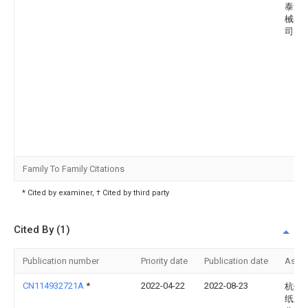
泰无
械有
司
Family To Family Citations
* Cited by examiner, † Cited by third party
Cited By (1)
Publication number
Priority date
Publication date
Assi
CN114932721A
*
2022-04-22
2022-08-23
杭州
纸业