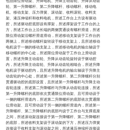
包括限位滑动架、升降电机、升降主动齿轮、升降从动齿
轮、第一升降螺杆、第二升降螺杆、移动螺杆、移动电
机、移动支架、压力弹簧、滚动架、收料滚轮、收料支
架、液压伸缩杆和收料电机，所述工作台上方设有驱动
腔，所述驱动腔底部设有撑架，所述撑架设于工作台的上
方，所述工作台上沿长端的两侧贯通设有螺杆滑道，所述
限位滑动架沿螺杆滑道滑动，所述移动支架设于工作台的
两侧上，所述移动螺杆旋转设于移动支架上，且所述移动
电机设于一侧的移动支架上，所述移动电机的输出轴设于
移动螺杆的中心处，所述限位滑动架于工作台上滑动设
置，所述升降主动齿轮、升降从动齿轮旋转设于驱动腔
内，所述升降主动齿轮、升降从动齿轮相啮合，所述升降
电机设于驱动腔内，且所述升降电机的输出轴设于升降主
动齿轮的中心处，所述第一升降螺杆、第二升降螺杆分别
贯通驱动腔的底部设置，且所述第一升降螺杆与升降主动
齿轮连接，所述第二升降螺杆与升降从动齿轮连接，所述
第一升降螺杆的底部依次贯通限位滑动架、且可滑动设于
一侧的螺杆滑道内，所述第二升降螺杆的底部依次贯通限
位滑动架、且可滑动设于另一侧的螺杆滑道内，所述第一
升降螺杆、第二升降螺杆的底部均设于工作台与支撑底座
之间，所述滚动架连接设于第一升降螺杆、第二升降螺杆
的底部，所述收料支架设于滚动架的下方，所述压力弹簧
连接设于收料支架与滚动架之间，所述液压伸缩杆连接设