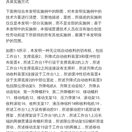
具体实施方式
下面将结合本发明实施例中的附图，对本发明实施例中的
技术方案进行清楚、完整地描述，显然，所描述的实施例
仅仅是本发明一部分实施例，而不是全部的实施例；基于
本发明中的实施例，本领域普通技术人员在没有做出创造
性劳动前提下所获得的所有其他实施例，都属于本发明保
护的范围。
如图1-5所示，本发明一种无尘纸自动收料的切布机，包括
工作台1、支撑底座2、升降式自动收料装置3和缓冲性切
布装置4，所述工作台1平行设于支撑底座2的上方，所述
工作台1与支撑底座2之间连接设有支撑杆，所述升降式自
动收料装置3连接设于工作台1上，所述缓冲性切布装置4
设于支撑底座2的中部位置处，所述升降式自动收料装置3
包括限位滑动架5、升降电机6、升降主动齿轮7、升降从
动齿轮8、第一升降螺杆9、第二升降螺杆10、移动螺杆
11、移动电机12、移动支架13、压力弹簧14、滚动架15、
收料滚轮16、收料支架17、液压伸缩杆18和收料电机19，
所述工作台1上方设有驱动腔31，所述驱动腔31底部设有
撑架，所述撑架设于工作台1的上方，所述工作台1上沿长
端的两侧贯通设有螺杆滑道，所述限位滑动架5沿螺杆滑道
滑动，所述移动支架13设于工作台1的两侧上，所述移动