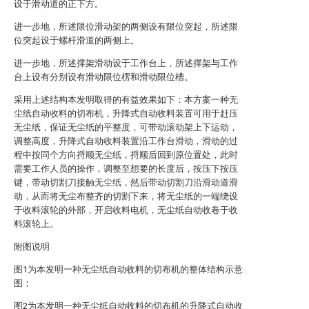
设于滑动道的正下方。
进一步地，所述限位滑动架的两侧设有限位突起，所述限
位突起设于螺杆滑道的两侧上。
进一步地，所述撑架滑动设于工作台上，所述撑架与工作
台上设有分别设有滑动限位楞和滑动限位槽。
采用上述结构本发明取得的有益效果如下：本方案一种无
尘纸自动收料的切布机，升降式自动收料装置可用于赶压
无尘纸，保证无尘纸的平整度，可带动滚动架上下运动，
调整高度，升降式自动收料装置沿工作台滑动，滑动的过
程中按同个方向捋顺无尘纸，捋顺后回到原位置处，此时
需要工作人员的操作，调整至想要的长度后，按压下按压
键，带动切割刀接触无尘纸，然后带动切割刀沿滑动道滑
动，从而将无尘布整齐的切割下来，将无尘纸的一端绕设
于收料滚轮的外部，开启收料电机，无尘纸自动收卷于收
料滚轮上。
附图说明
图1为本发明一种无尘纸自动收料的切布机的整体结构示意
图；
图2为本发明一种无尘纸自动收料的切布机的升降式自动收