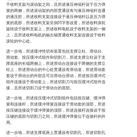
于收料支架与滚动架之间，且所述液压伸缩杆设于压力弹
簧的两侧，所述滚动架的内部贯通设有与液压伸缩杆连通
的液压腔，所述收料支架连接设于液压伸缩杆以及压力弹
簧的底部，所述收料支架呈倒凹字形设置，所述收料滚轮
旋转设于收料支架上，所述收料电机设于收料支架的一侧
上，且所述收料电机的输出轴贯通收料支架连接设于收料
滚轮的中心处。
进一步地，所述缓冲性切布装置包括支撑立柱、滑动台、
滑动套、按压缓冲式组件和切割刀，所述支撑立柱设于支
撑底座的长端两侧上，所述滑动台连接设于两侧的支撑立
柱上，所述滑动台的中心处贯通设有滑动道，所述滑动套
套设于滑动台的外部且可沿滑动台滑动，所述按压缓冲式
组件连接设于滑动套上，所述切割刀与按压缓冲式组件连
接，且所述切割刀设于滑动台的底部。
进一步地，所述按压缓冲式切割组件包括按压键、缓冲弹
簧和连接杆，所述缓冲弹簧连接设于滑动套的顶部，所述
按压键连接设于缓冲弹簧的顶部，所述连接杆连接设于按
压键的底部与切割刀之间，所述缓冲弹簧位于连接杆的外
周。
进一步地，所述支撑底座上贯通设有切割孔，所述切割孔