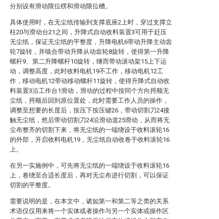
分别设有滑动限位楞和滑动限位槽。
具体使用时，在无尘纸传输到支撑底座2上时，穿过支撑立
柱20与滑动台21之间，升降式自动收料装置3可用于赶压
无尘纸，保证无尘纸的平整度，升降电机6带动升降主动齿
轮7旋转，并啮合带动升降从动齿轮8旋转，使得第一升降
螺杆9、第二升降螺杆10旋转，继而带动滚动架15上下运
动，调整高度，此时收料电机19不工作，移动电机12工
作，移动电机12带动移动螺杆11旋转，使得升降式自动收
料装置3沿工作台1滑动，滑动的过程中按同个方向捋顺无
尘纸，捋顺后回到原位置处，此时需要工作人员的操作，
调整至想要的长度后，按压下按压键26，带动切割刀24接
触无尘纸，然后带动切割刀24沿滑动道25滑动，从而将无
尘布整齐的切割下来，将无尘纸的一端绕设于收料滚轮16
的外部，开启收料电机19，无尘纸自动收卷于收料滚轮16
上。
在另一实施例中，可先将无尘纸的一端绕设于收料滚轮16
上，卷绕至合适长度后，再对无尘布进行切割，可以保证
切割的平整度。
需要说明的是，在本文中，诸如第一和第二等之类的关系
术语仅仅用来将一个实体或者操作与另一个实体或操作区