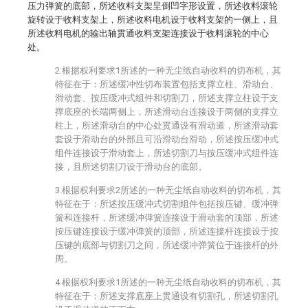
压力弹簧的底部，所述收料支架呈倒凹字形设置，所述收料滚轮
旋转设于收料支架上，所述收料电机设于收料支架的一侧上，且
所述收料电机的输出轴贯通收料支架连接设于收料滚轮的中心
处。
2.根据权利要求1所述的一种无尘纸自动收料的切布机，其
特征在于：所述缓冲性切布装置包括支撑立柱、滑动台、
滑动套、按压缓冲式组件和切割刀，所述支撑立柱设于支
撑底座的长端两侧上，所述滑动台连接设于两侧的支撑立
柱上，所述滑动台的中心处贯通设有滑动道，所述滑动套
套设于滑动台的外部且可沿滑动台滑动，所述按压缓冲式
组件连接设于滑动套上，所述切割刀与按压缓冲式组件连
接，且所述切割刀设于滑动台的底部。
3.根据权利要求2所述的一种无尘纸自动收料的切布机，其
特征在于：所述按压缓冲式切割组件包括按压键、缓冲弹
簧和连接杆，所述缓冲弹簧连接设于滑动套的顶部，所述
按压键连接设于缓冲弹簧的顶部，所述连接杆连接设于按
压键的底部与切割刀之间，所述缓冲弹簧位于连接杆的外
周。
4.根据权利要求1所述的一种无尘纸自动收料的切布机，其
特征在于：所述支撑底座上贯通设有切割孔，所述切割孔