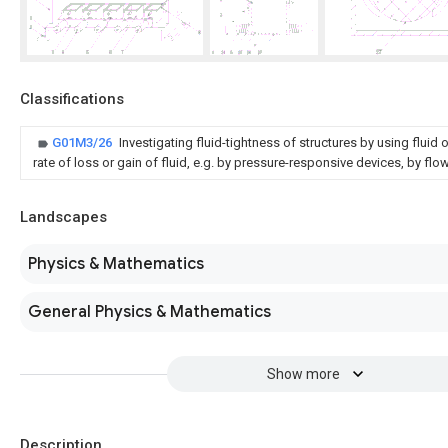
Classifications
G01M3/26
Investigating fluid-tightness of structures by using flui
rate of loss or gain of fluid, e.g. by pressure-responsive devices, by flo
Landscapes
Physics & Mathematics
General Physics & Mathematics
Show more
Description