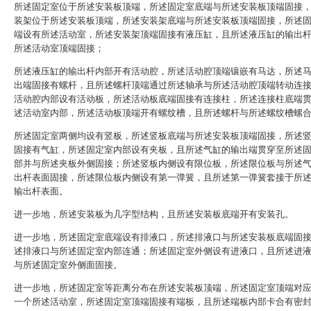
所述固定室位于所述安装板顶端，所述固定室底端与所述安装板顶端固接
装架位于所述安装板顶端，所述安装架底端与所述安装板顶端固接，所述
端设有所述活动室，所述安装架顶端固接有液压缸，且所述液压缸的输出
所述活动室顶端固接；
所述液压缸的输出杆内部开有活动腔，所述活动腔顶端镶嵌有马达，所述
出端固接有螺杆，且所述螺杆顶端通过所述轴承与所述活动腔顶端转动连
活动腔内部设有活动板，所述活动板底端固接有连接柱，所述连接柱底端
述活动室内部，所述活动板顶端开有螺纹槽，且所述螺杆与所述螺纹槽螺
所述固定室两侧均设有竖板，所述竖板底端与所述安装板顶端固接，所述
固接有气缸，所述固定室内部设有夹板，且所述气缸的输出端贯穿至所述
部并与所述夹板外侧固接；所述竖板内侧设有限位板，所述限位板与所述
出杆表面固接，所述限位板内侧设有第一弹簧，且所述第一弹簧套接于所
输出杆表面。
进一步地，所述安装板为几字型结构，且所述安装板底端开有安装孔。
进一步地，所述固定室底端设有排液口，所述排液口与所述安装板底端固
述排液口与所述固定室内部连通；所述固定室外侧设有进液口，且所述进
与所述固定室外侧面固接。
进一步地，所述固定室等距离分布在所述安装板顶端，所述固定室顶端对
一个所述活动室，所述固定室顶端固接有端板，且所述端板内部卡合有密