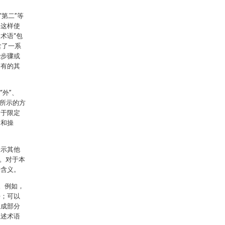
第二”等
解这样使
术语“包
含了一系
些步骤或
固有的其
“外”、
图所示的方
用于限定
造和操
表示其他
。对于本
体含义。
解。例如，
接；可以
组成部分
上述术语