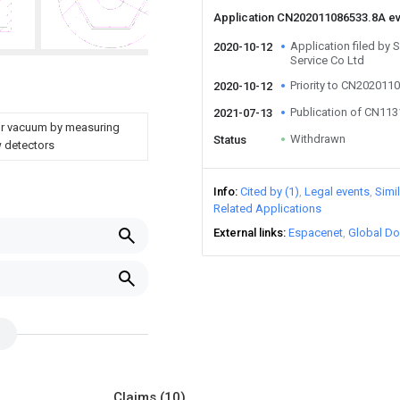
Application CN202011086533.8A e
Application filed by
2020-10-12
Service Co Ltd
Priority to CN202011
2020-10-12
Publication of CN11
2021-07-13
d or vacuum by measuring
Withdrawn
Status
w detectors
Info
Cited by (1)
Legal events
Simi
Related Applications
External links
Espacenet
Global Do
Claims
(10)