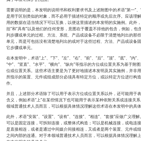
需要说明的是，本发明的说明书和权利要求书及上述附图中的术语“第一”、“
是用于区别类似的对象，而不必用于描述特定的顺序或先后次序。应该理
用的数据在适当情况下可以互换，以便这里描述的本发明的实施例。此外，
括”和“具有”以及他们的任何变形，意图在于覆盖不排他的包含，例如，包
列步骤或单元的过程、方法、系统、产品或设备不必限于清楚地列出的那
单元，而是可包括没有清楚地列出的或对于这些过程、方法、产品或设备
它步骤或单元。
在本发明中，术语“上”、“下”、“左”、“右”、“前”、“后”、“顶”、“底”、“内”、
“中”、“竖直”、“水平”、“横向”、“纵向”等指示的方位或位置关系为基于附
位或位置关系。这些术语主要是为了更好地描述本发明及其实施例，并非
所指示的装置、元件或组成部分必须具有特定方位，或以特定方位进行构
作。
并且，上述部分术语除了可以用于表示方位或位置关系以外，还可能用于
含义，例如术语“上”在某些情况下也可能用于表示某种依附关系或连接关系
领域普通技术人员而言，可以根据具体情况理解这些术语在本发明中的具
此外，术语“安装”、“设置”、“设有”、“连接”、“相连”、“套接”应做广义理
可以是固定连接，可拆卸连接，或整体式构造；可以是机械连接，或电连
是直接相连，或者是通过中间媒介间接相连，又或者是两个装置、元件或
之间内部的连通。对于本领域普通技术人员而言，可以根据具体情况理解