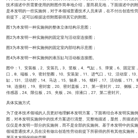
技术描述中所需要使用的附图作简单地介绍，显而易见地，下面描述中的
是本发明的一些实施例，对于本领域普通技术人员来讲，在不付出创造性
前提下，还可以根据这些附图获得其它的附图。
图1为本发明一种实施例的整体立体结构示意图；
图2为本发明一种实施例的固定室与活动室连接图；
图3为本发明一种实施例的固定室内部结构示意图；
图4为本发明一种实施例的液压缸与活动板连接图。
图中：1、安装板，2、安装孔，3、竖板，4、气缸，5、弹簧，6、固定室
口，8、端板，9、密封垫圈，10、安装架，11、进气口，12、活动室，13
缸，131、活动腔，14、马达，15、轴承，16、螺杆，17、活动板，171
18、连接柱，19、密封套，20、密封盖板，21、第一密封片，22、侧板，
传感器，24、限位板，25、夹板，26、排液口，27、第二密封片。
具体实施方式
为了使本技术领域的人员更好地理解本发明方案，下面将结合本发明实施
图，对本发明实施例中的技术方案进行清楚、完整地描述，显然，所描述
仅仅是本发明一部分的实施例，而不是全部的实施例。基于本发明中的实
领域普通技术人员在没有做出创造性劳动前提下所获得的所有其他实施例
属于本发明保护的范围。