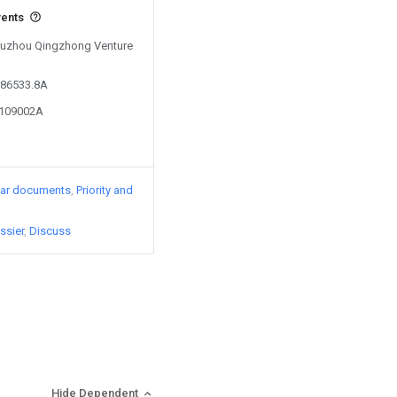
vents
 Suzhou Qingzhong Venture
086533.8A
3109002A
lar documents
Priority and
ssier
Discuss
Hide Dependent