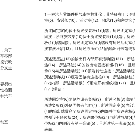
1.一种汽车零部件用气密性检测仪，其特征在于：包括安
室(6)、安装架(10)、活动室(12)、轴承(15)和密封套(
所述固定室(6)位于所述安装板(1)顶端，所述固定室(
固接，所述安装架(10)位于所述安装板(1)顶端，所述
板(1)顶端固接，所述固定室(6)顶端设有所述活动室(1
接有液压缸(13)，且所述液压缸(13)的输出杆末端与
品，为了
汽车零部
所述液压缸(13)的输出杆内部开有活动腔(131)，所述
纷投资欧
达(14)，所述马达(14)的输出端固接有螺杆(16)，且
的分支生
承(15)与所述活动腔(131)顶端转动连接；所述活动腔(
所述活动板(17)底端固接有连接柱(18)，所述连接柱
(12)内部，所述活动板(17)顶端开有螺纹槽(171)，
时容易出
(171)螺合；
密性检测
一种汽车
所述固定室(6)两侧均设有竖板(3)，所述竖板(3)底
所述竖板(3)外侧固接有气缸(4)，所述固定室(6)内部
(4)的输出端贯穿至所述固定室(6)内部并与所述夹板(2
内侧设有限位板(24)，所述限位板(24)与所述气缸(
活动室、
位板(24)内侧设有第一弹簧(5)，且所述第一弹簧(5)
表面。