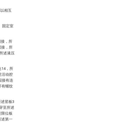
可以相互
、固定室
固接，所
固接，所
且所述液压
14，所
述活动腔
固接有连
开有螺纹
所述竖板3
贯穿至所述
述限位板
所述第一