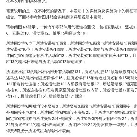
在本发明中的具体含义。
需要说明的是，在不冲突的情况下，本发明中的实施例及实施例中的特征
组合。下面将参考附图并结合实施例来详细说明本发明。
请参阅图1-4所示，一种汽车零部件用气密性检测仪，包括安装板1、竖板3
6、安装架10、活动室12、轴承15和密封套19；
所述固定室6位于所述安装板1顶端，所述固定室6底端与所述安装板1顶端
述安装架10位于所述安装板1顶端，所述安装架10底端与所述安装板1顶端
述固定室6顶端设有所述活动室12，所述安装架10顶端固接有液压缸13，
缸13的输出杆末端与所述活动室12顶端固接；
所述液压缸13的输出杆内部开有活动腔131，所述活动腔131顶端镶嵌有马达
述马达14的输出端固接有螺杆16，且所述螺杆16顶端通过所述轴承15与所
131顶端转动连接；所述活动腔131内部设有活动板17，所述活动板17底端
接柱18，所述连接柱18底端贯穿至所述活动室12内部，所述活动板17顶端
槽171，且所述螺杆16与所述螺纹槽171螺合；
所述固定室6两侧均设有竖板3，所述竖板3底端与所述安装板1顶端固接，
外侧固接有气缸4，所述固定室6内部设有夹板25，且所述气缸4的输出端
固定室6内部并与所述夹板25外侧固接；所述竖板3内侧设有限位板24，所
24与所述气缸4的输出杆表面固接，所述限位板24内侧设有第一弹簧5，且
弹簧5套接于所述气缸4的输出杆表面。