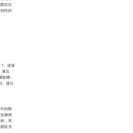
附图仅仅
劳动性的
，7、进液
、液压
、螺纹槽，
23、液位
例中的附
的实施例
施例，本
，都应当