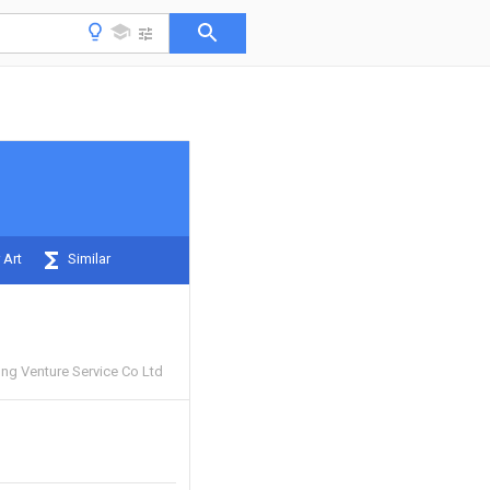
 Art
Similar
g Venture Service Co Ltd