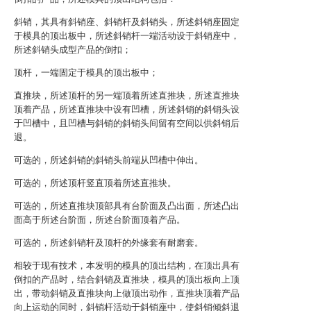
斜销，其具有斜销座、斜销杆及斜销头，所述斜销座固定
于模具的顶出板中，所述斜销杆一端活动设于斜销座中，
所述斜销头成型产品的倒扣；
顶杆，一端固定于模具的顶出板中；
直推块，所述顶杆的另一端顶着所述直推块，所述直推块
顶着产品，所述直推块中设有凹槽，所述斜销的斜销头设
于凹槽中，且凹槽与斜销的斜销头间留有空间以供斜销后
退。
可选的，所述斜销的斜销头前端从凹槽中伸出。
可选的，所述顶杆竖直顶着所述直推块。
可选的，所述直推块顶部具有台阶面及凸出面，所述凸出
面高于所述台阶面，所述台阶面顶着产品。
可选的，所述斜销杆及顶杆的外缘套有耐磨套。
相较于现有技术，本发明的模具的顶出结构，在顶出具有
倒扣的产品时，结合斜销及直推块，模具的顶出板向上顶
出，带动斜销及直推块向上做顶出动作，直推块顶着产品
向上运动的同时，斜销杆活动于斜销座中，使斜销倾斜退