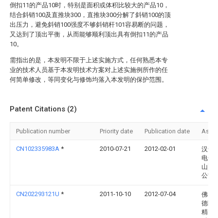
倒扣11的产品10时，特别是面积或体积比较大的产品10，
结合斜销100及直推块300，直推块300分解了斜销100的顶
出压力，避免斜销100强度不够斜销杆101容易断的问题，
又达到了顶出平衡，从而能够顺利顶出具有倒扣11的产品
10。
需指出的是，本发明不限于上述实施方式，任何熟悉本专
业的技术人员基于本发明技术方案对上述实施例所作的任
何简单修改，等同变化与修饰均落入本发明的保护范围。
Patent Citations (2)
Publication number
Priority date
Publication date
Assi
CN102335983A
*
2010-07-21
2012-02-01
汉达
电子(
山)有
公司
CN202293121U
*
2011-10-10
2012-07-04
佛山
德区
精密