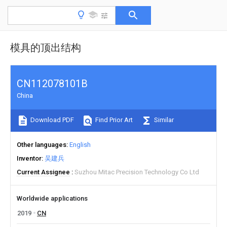
模具的顶出结构
CN112078101B
China
Download PDF
Find Prior Art
Similar
Other languages
English
Inventor
吴建兵
Current Assignee
Suzhou Mitac Precision Technology Co Ltd
Worldwide applications
2019
CN