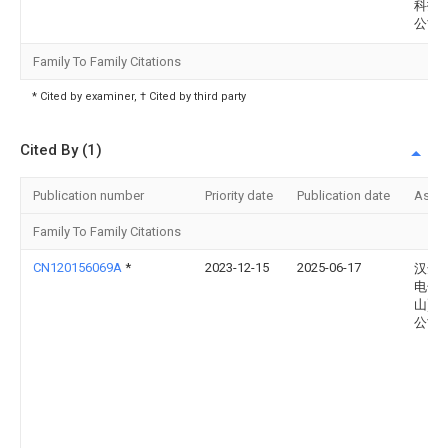
科技
公司
Family To Family Citations
* Cited by examiner, † Cited by third party
Cited By (1)
Publication number
Priority date
Publication date
Assi
Family To Family Citations
CN120156069A
*
2023-12-15
2025-06-17
汉达
电子(
山)有
公司