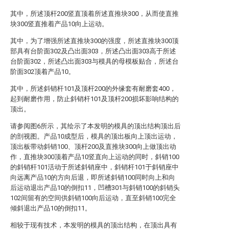
其中，所述顶杆200竖直顶着所述直推块300，从而使直推
块300竖直推着产品10向上运动。
其中，为了增强所述直推块300的强度，所述直推块300顶
部具有台阶面302及凸出面303，所述凸出面303高于所述
台阶面302，所述凸出面303与模具的母模板贴合，所述台
阶面302顶着产品10。
其中，所述斜销杆101及顶杆200的外缘套有耐磨套400，
起到耐磨作用，防止斜销杆101及顶杆200损坏影响结构的
顶出。
请参阅图6所示，其绘示了本发明的模具的顶出结构顶出后
的剖视图。产品10成型后，模具的顶出板向上顶出运动，
顶出板带动斜销100、顶杆200及直推块300向上做顶出动
作，直推块300顶着产品10竖直向上运动的同时，斜销100
的斜销杆101活动于所述斜销座中，斜销杆101于斜销座中
向远离产品10的方向后退，即所述斜销100同时向上和向
后运动退出产品10的倒扣11，凹槽301与斜销100的斜销头
102间留有的空间供斜销100向后运动，直至斜销100完全
倾斜退出产品10的倒扣11。
相较于现有技术，本发明的模具的顶出结构，在顶出具有