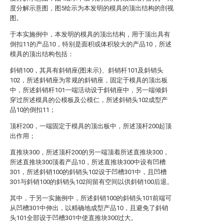
度分解示意图，图5绘示为本发明的模具的顶出结构的剖视
图。
于本实施例中，本发明的模具的顶出结构，用于顶出具有
倒扣11的产品10，特别是面积或体积较大的产品10，所述
模具的顶出结构包括：
斜销100，其具有斜销座(图未示)、斜销杆101及斜销头
102，所述斜销座为常规的斜销座，固定于模具的顶出板
中，所述斜销杆101一端活动设于斜销座中，另一端倾斜
穿过所述模具的公模板及公模仁，所述斜销头102成型产
品10的倒扣11；
顶杆200，一端固定于模具的顶出板中，所述顶杆200起顶
出作用；
直推块300，所述顶杆200的另一端顶着所述直推块300，
所述直推块300顶着产品10，所述直推块300中设有凹槽
301，所述斜销100的斜销头102设于凹槽301中，且凹槽
301与斜销100的斜销头102间留有空间以供斜销100后退。
其中，于另一实施例中，所述斜销100的斜销头101前端可
从凹槽301中伸出，以精确地成型产品10，且避免了斜销
头101全部设于凹槽301中使直推块300过大。