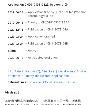
Application CN201910510125.1A events
Application filed by Suzhou Mitac Precision
2019-06-13
Technology Co Ltd
Priority to CN201910510125.1A
2019-06-13
Publication of CN112078101A
2020-12-15
Application granted
2023-03-24
Publication of CN112078101B
2023-03-24
Active
Status
Anticipated expiration
2039-06-13
Info
Patent citations (2)
Cited by (1)
Legal events
Similar
documents
Priority and Related Applications
External links
Espacenet
Global Dossier
Discuss
Abstract
本发明的模具的顶出结构，顶出具有倒扣的产品，所述模