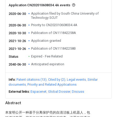
Application CN202010608034.4A events
Application filed by South China University of
2020-06-30
Technology SCUT
Priority to CN202010608034.4A
2020-06-30
Publication of CN111842258A
2020-10-30
Application granted
2021-10-26
Publication of CN111842258B
2021-10-26
Expired - Fee Related
Status
Anticipated expiration
2040-06-30
Info
Patent citations (13)
Cited by (2)
Legal events
Similar
documents
Priority and Related Applications
External links
Espacenet
Global Dossier
Discuss
Abstract
本发明公开一种基于分离保护壳的自清洁板上机器人，包