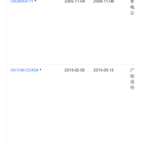
CN2836411Y
*
2005-11-04
2006-11-08
常州
电器
公司
CN104612545A
*
2015-02-03
2015-05-13
广西
铝安
业有
任公