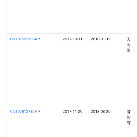
CN107605306A
*
2017-10-31
2018-01-19
天津
高科
限公
CN107812732A
*
2017-11-29
2018-03-20
济南
智能
有限