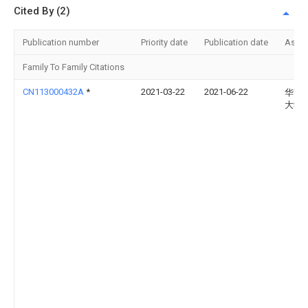
Cited By (2)
Publication number
Priority date
Publication date
Assi
Family To Family Citations
CN113000432A
*
2021-03-22
2021-06-22
华南
大学