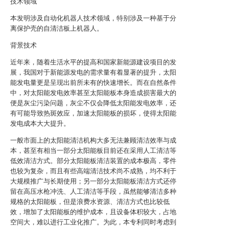
技术领域
本发明涉及自动化机器人技术领域，特别涉及一种基于分
离保护壳的自清洁板上机器人。
背景技术
近年来，随着生活水平的提高和国家新能源建设项目的发
展，我国对于新能源发电的需求量有着显著的提升，太阳
能发电量更是呈现出前所未有的快速增长。而在自然条件
中，对太阳能发电效率甚至太阳能板本身造成损害最大的
便是灰尘污染问题，灰尘不仅会降低太阳能发电效率，还
有可能导致热斑效应，加速太阳能板的损坏，使得太阳能
发电成本大大提升。
一般市面上的太阳能清洁机构大多无法兼顾清洁效率与成
本，甚至有相当一部分太阳能板目前还在采用人工清洁等
低效清洁方式。部分太阳能板清洁装置的成本极高，零件
也较为复杂，而且有些高端清洁技术尚不成熟，均不利于
大规模推广与长期使用；另一部分太阳能板清洁方式还停
留在高压水枪冲洗、人工清洁等手段，虽然能够清洁多种
规格的太阳能板，但是浪费水资源、清洁方式也比较低
效，增加了太阳能板的维护成本，且设备体积较大，占地
空间大，难以进行工业化推广。为此，本专利同时考虑到