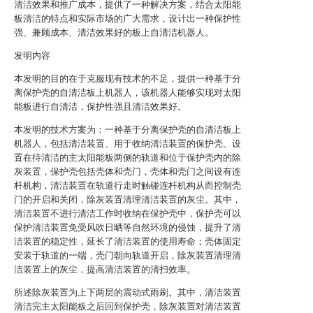
清洁效果和推广成本，提供了一种解决方案，结合太阳能
板清洁的特点和实际市场的广大需求，设计出一种保护性
强、兼顾成本、清洁效果好的板上自清洁机器人。
发明内容
本发明的目的在于克服现有技术的不足，提供一种基于分
离保护壳的自清洁板上机器人，该机器人能够实现对太阳
能板进行自清洁，保护性强且清洁效果好。
本发明的技术方案为：一种基于分离保护壳的自清洁板上
机器人，包括清洁装置、用于收纳清洁装置的保护壳、设
置在待清洁的主太阳能板两侧的轨道和位于保护壳内的除
灰装置，保护壳包括壳体和壳门，壳体和壳门之间设有连
杆机构，清洁装置在轨道行走时触碰连杆机构从而控制壳
门的开启和关闭，除灰装置清理清洁装置的灰尘。其中，
清洁装置不进行清洁工作时收纳在保护壳中，保护壳可以
保护清洁装置免受风吹日晒等自然环境的侵蚀，提升了清
洁装置的稳定性，延长了清洁装置的使用寿命；壳体固定
安装于轨道的一端，壳门朝向轨道开启，除灰装置清理清
洁装置上的灰尘，提高清洁装置的清扫效率。
所述除灰装置为上下两层的震动式雨刷。其中，清洁装置
清洁完主太阳能板之后回到保护壳，除灰装置对清洁装置