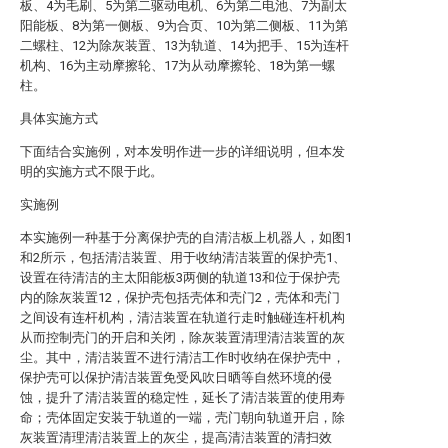
板、4为毛刷、5为第二驱动电机、6为第二电池、7为副太
阳能板、8为第一侧板、9为合页、10为第二侧板、11为第
二螺柱、12为除灰装置、13为轨道、14为把手、15为连杆
机构、16为主动摩擦轮、17为从动摩擦轮、18为第一螺
柱。
具体实施方式
下面结合实施例，对本发明作进一步的详细说明，但本发
明的实施方式不限于此。
实施例
本实施例一种基于分离保护壳的自清洁板上机器人，如图1
和2所示，包括清洁装置、用于收纳清洁装置的保护壳1、
设置在待清洁的主太阳能板3两侧的轨道13和位于保护壳
内的除灰装置12，保护壳包括壳体和壳门2，壳体和壳门
之间设有连杆机构，清洁装置在轨道行走时触碰连杆机构
从而控制壳门的开启和关闭，除灰装置清理清洁装置的灰
尘。其中，清洁装置不进行清洁工作时收纳在保护壳中，
保护壳可以保护清洁装置免受风吹日晒等自然环境的侵
蚀，提升了清洁装置的稳定性，延长了清洁装置的使用寿
命；壳体固定安装于轨道的一端，壳门朝向轨道开启，除
灰装置清理清洁装置上的灰尘，提高清洁装置的清扫效