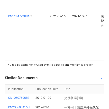
CN113472288A
*
2021-07-16
2021-10-01
珠海
智能
有限
* Cited by examiner, † Cited by third party, ‡ Family to family citation
Similar Documents
Publication
Publication Date
Title
CN106076908B
2019-01-29
光伏板清扫机
CN208600416U
2019-03-15
一种用于清洁户外光伏发