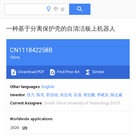
一种基于分离保护壳的自清洁板上机器人
CN111842258B
China
Download PDF
Find Prior Art
Similar
Other languages
English
Inventor
张力
陈亮
郭浩锐
张志鸿
吴潼
谭浩鹏
李晓东
陈志威
Current Assignee
South China University of Technology SCUT
Worldwide applications
2020
CN