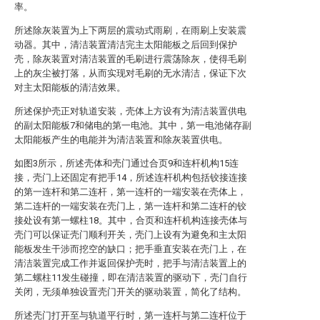
率。
所述除灰装置为上下两层的震动式雨刷，在雨刷上安装震
动器。其中，清洁装置清洁完主太阳能板之后回到保护
壳，除灰装置对清洁装置的毛刷进行震荡除灰，使得毛刷
上的灰尘被打落，从而实现对毛刷的无水清洁，保证下次
对主太阳能板的清洁效果。
所述保护壳正对轨道安装，壳体上方设有为清洁装置供电
的副太阳能板7和储电的第一电池。其中，第一电池储存副
太阳能板产生的电能并为清洁装置和除灰装置供电。
如图3所示，所述壳体和壳门通过合页9和连杆机构15连
接，壳门上还固定有把手14，所述连杆机构包括铰接连接
的第一连杆和第二连杆，第一连杆的一端安装在壳体上，
第二连杆的一端安装在壳门上，第一连杆和第二连杆的铰
接处设有第一螺柱18。其中，合页和连杆机构连接壳体与
壳门可以保证壳门顺利开关，壳门上设有为避免和主太阳
能板发生干涉而挖空的缺口；把手垂直安装在壳门上，在
清洁装置完成工作并返回保护壳时，把手与清洁装置上的
第二螺柱11发生碰撞，即在清洁装置的驱动下，壳门自行
关闭，无须单独设置壳门开关的驱动装置，简化了结构。
所述壳门打开至与轨道平行时，第一连杆与第二连杆位于