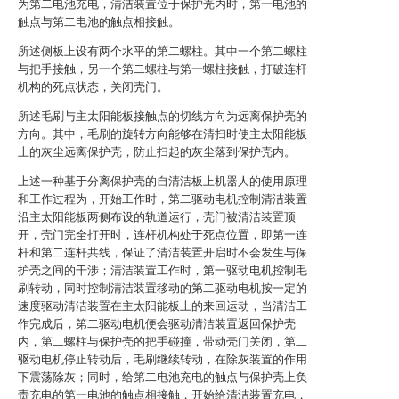
为第二电池充电，清洁装置位于保护壳内时，第一电池的
触点与第二电池的触点相接触。
所述侧板上设有两个水平的第二螺柱。其中一个第二螺柱
与把手接触，另一个第二螺柱与第一螺柱接触，打破连杆
机构的死点状态，关闭壳门。
所述毛刷与主太阳能板接触点的切线方向为远离保护壳的
方向。其中，毛刷的旋转方向能够在清扫时使主太阳能板
上的灰尘远离保护壳，防止扫起的灰尘落到保护壳内。
上述一种基于分离保护壳的自清洁板上机器人的使用原理
和工作过程为，开始工作时，第二驱动电机控制清洁装置
沿主太阳能板两侧布设的轨道运行，壳门被清洁装置顶
开，壳门完全打开时，连杆机构处于死点位置，即第一连
杆和第二连杆共线，保证了清洁装置开启时不会发生与保
护壳之间的干涉；清洁装置工作时，第一驱动电机控制毛
刷转动，同时控制清洁装置移动的第二驱动电机按一定的
速度驱动清洁装置在主太阳能板上的来回运动，当清洁工
作完成后，第二驱动电机便会驱动清洁装置返回保护壳
内，第二螺柱与保护壳的把手碰撞，带动壳门关闭，第二
驱动电机停止转动后，毛刷继续转动，在除灰装置的作用
下震荡除灰；同时，给第二电池充电的触点与保护壳上负
责充电的第一电池的触点相接触，开始给清洁装置充电，