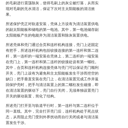
的毛刷进行震荡除灰，使得毛刷上的灰尘被打落，从而实
现对毛刷的无水清洁，保证下次对主太阳能板的清洁效
果。
所述保护壳正对轨道安装，壳体上方设有为清洁装置供电
的副太阳能板和储电的第一电池。其中，第一电池储存副
太阳能板产生的电能并为清洁装置和除灰装置供电。
所述壳体和壳门通过合页和连杆机构连接，壳门上还固定
有把手，所述连杆机构包括铰接连接的第一连杆和第二连
杆，第一连杆的一端安装在壳体上，第二连杆的一端安装
在壳门上，第一连杆和第二连杆的铰接处设有第一螺柱。
其中，合页和连杆机构连接壳体与壳门可以保证壳门顺利
开关，壳门上设有为避免和主太阳能板发生干涉而挖空的
缺口；把手垂直安装在壳门上，在清洁装置完成工作并返
回保护壳时，把手与清洁装置上的第二螺柱发生碰撞，即
在清洁装置的驱动下，壳门自行关闭，无须单独设置壳门
开关的驱动装置，简化了结构。
所述壳门打开至与轨道平行时，第一连杆与第二连杆位于
同一直线。其中，完全打开壳门后，连杆机构处于死点状
态，从而阻止壳门受到外界扰动而自行关闭或者与清洁装
置发生干涉。