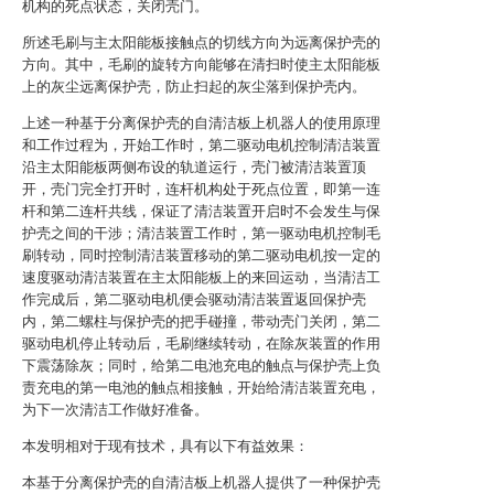
机构的死点状态，关闭壳门。
所述毛刷与主太阳能板接触点的切线方向为远离保护壳的
方向。其中，毛刷的旋转方向能够在清扫时使主太阳能板
上的灰尘远离保护壳，防止扫起的灰尘落到保护壳内。
上述一种基于分离保护壳的自清洁板上机器人的使用原理
和工作过程为，开始工作时，第二驱动电机控制清洁装置
沿主太阳能板两侧布设的轨道运行，壳门被清洁装置顶
开，壳门完全打开时，连杆机构处于死点位置，即第一连
杆和第二连杆共线，保证了清洁装置开启时不会发生与保
护壳之间的干涉；清洁装置工作时，第一驱动电机控制毛
刷转动，同时控制清洁装置移动的第二驱动电机按一定的
速度驱动清洁装置在主太阳能板上的来回运动，当清洁工
作完成后，第二驱动电机便会驱动清洁装置返回保护壳
内，第二螺柱与保护壳的把手碰撞，带动壳门关闭，第二
驱动电机停止转动后，毛刷继续转动，在除灰装置的作用
下震荡除灰；同时，给第二电池充电的触点与保护壳上负
责充电的第一电池的触点相接触，开始给清洁装置充电，
为下一次清洁工作做好准备。
本发明相对于现有技术，具有以下有益效果：
本基于分离保护壳的自清洁板上机器人提供了一种保护壳