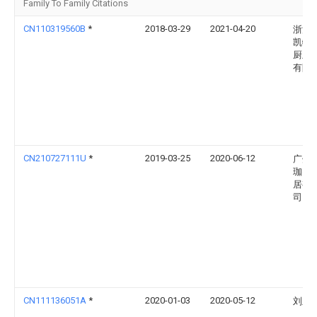
Family To Family Citations
CN110319560B
*
2018-03-29
2021-04-20
浙江
凯特
厨卫
有限
CN210727111U
*
2019-03-25
2020-06-12
广州
珈智
居有
司
CN111136051A
*
2020-01-03
2020-05-12
刘亚