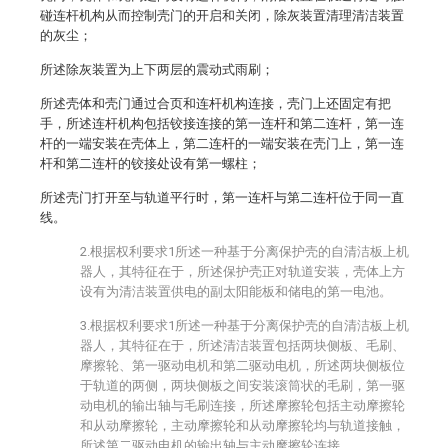
碰连杆机构从而控制壳门的开启和关闭，除灰装置清理清洁装置
的灰尘；
所述除灰装置为上下两层的震动式雨刷；
所述壳体和壳门通过合页和连杆机构连接，壳门上还固定有把
手，所述连杆机构包括铰接连接的第一连杆和第二连杆，第一连
杆的一端安装在壳体上，第二连杆的一端安装在壳门上，第一连
杆和第二连杆的铰接处设有第一螺柱；
所述壳门打开至与轨道平行时，第一连杆与第二连杆位于同一直
线。
2.根据权利要求1所述一种基于分离保护壳的自清洁板上机
器人，其特征在于，所述保护壳正对轨道安装，壳体上方
设有为清洁装置供电的副太阳能板和储电的第一电池。
3.根据权利要求1所述一种基于分离保护壳的自清洁板上机
器人，其特征在于，所述清洁装置包括两块侧板、毛刷、
摩擦轮、第一驱动电机和第二驱动电机，所述两块侧板位
于轨道的两侧，两块侧板之间安装滚筒状的毛刷，第一驱
动电机的输出轴与毛刷连接，所述摩擦轮包括主动摩擦轮
和从动摩擦轮，主动摩擦轮和从动摩擦轮均与轨道接触，
所述第二驱动电机的输出轴与主动摩擦轮连接。