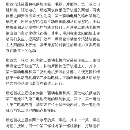
所述清洁装置包括两块侧板、毛刷、摩擦轮、第一驱动电
机和第二驱动电机，所述两块侧板位于轨道的两侧，两块
侧板之间安装滚筒状的毛刷，第一驱动电机的输出轴与毛
刷连接，所述摩擦轮包括主动摩擦轮和从动摩擦轮，主动
摩擦轮和从动摩擦轮均与轨道接触，所述第二驱动电机的
输出轴与主动摩擦轮连接。其中，毛刷在主太阳能板上转
动清扫灰尘，提高清扫效率，摩擦轮带动整个清洁装置在
主太阳能板上行走，基于摩擦轮对轨道的摩擦力来实现装
置在轨道上的运动。
所述第一驱动电机和第二驱动电机均安装在侧板上，主动
摩擦轮位于轨道下方，从动摩擦轮位于轨道上方。其中，
第一驱动电机和第二驱动电机安装在外部，方便更换和维
修第一驱动电机和第二驱动电机，主动摩擦轮和从动摩擦
轮共同带动清洁装置在轨道上运行。
所述侧板上还设有为第一驱动电机和第二驱动电机供电的
第二电池和为第二电池充电的铜制触点。其中，第一电池
为第二电池充电，清洁装置位于保护壳内时，第一电池的
触点与第二电池的触点相接触。
所述侧板上设有两个水平的第二螺柱。其中一个第二螺柱
与把手接触，另一个第二螺柱与第一螺柱接触，打破连杆