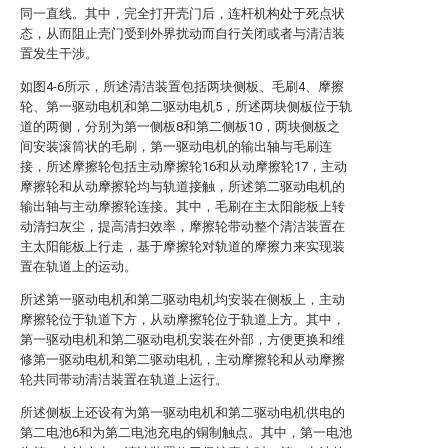
同一直线。其中，完全打开壳门后，连杆机构处于死点状
态，从而阻止壳门受到外界扰动而自行关闭或者与清洁装
置发生干涉。
如图4-6所示，所述清洁装置包括两块侧板、毛刷4、摩擦
轮、第一驱动电机和第二驱动电机5，所述两块侧板位于轨
道的两侧，分别为第一侧板8和第二侧板10，两块侧板之
间安装滚筒状的毛刷，第一驱动电机的输出轴与毛刷连
接，所述摩擦轮包括主动摩擦轮16和从动摩擦轮17，主动
摩擦轮和从动摩擦轮均与轨道接触，所述第二驱动电机的
输出轴与主动摩擦轮连接。其中，毛刷在主太阳能板上转
动清扫灰尘，提高清扫效率，摩擦轮带动整个清洁装置在
主太阳能板上行走，基于摩擦轮对轨道的摩擦力来实现装
置在轨道上的运动。
所述第一驱动电机和第二驱动电机均安装在侧板上，主动
摩擦轮位于轨道下方，从动摩擦轮位于轨道上方。其中，
第一驱动电机和第二驱动电机安装在外部，方便更换和维
修第一驱动电机和第二驱动电机，主动摩擦轮和从动摩擦
轮共同带动清洁装置在轨道上运行。
所述侧板上还设有为第一驱动电机和第二驱动电机供电的
第二电池6和为第二电池充电的铜制触点。其中，第一电池