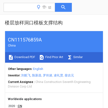
楼层放样洞口模板支撑结构
CN111576859A
China
Download PDF
Find Prior Art
Similar
Other languages
English
Inventor
刘航飞
陈新昌
罗剑凌
凌礼贤
柴吉元
Current Assignee
China Construction Seventh Engineering
Division Corp Ltd
Worldwide applications
2020
CN