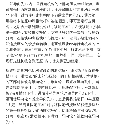
11和导向孔12内，且行走机构的上部与压块65相接触。当
施加作用力转动推动杆61时，压块65推动行走机构沿开槽
11下滑，进而使行走机构的下部露出导向孔12，通过第一
螺栓将卡接座63和推动杆61连接固定，即可固定行走机
构，之后再推动升降机构即可移动底座1，方便移动；拆掉
第一螺栓，旋转推动杆61，使推动杆61的一端与卡接座63
分离，连接块64和压块65与推动杆61一起同步绕推动杆61
和连接座62的铰接点转动，进而使压块65与行走机构的上
部相分离，底座1在重力的作用下相对于行走机构下滑，直
至底座1的下部与行走机构的下部均处于同一水平面上，实
现行走机构收合到底座1内，使支撑更加稳定。
所述行走机构包括对称设置的滑动板7，滑动板7设置在开
槽11内，滑动板7的上部与压块65的下部相接触，滑动板7
的下部对称设有导向轮71，导向轮71设置在导向孔中。当
需要移动底座1时，旋转推动杆1，压块65下压，推动滑动
板7沿开槽11下滑，进而带动导向轮71沿导向孔12下滑，
进而使导向轮71推出导向孔12，之后再将推动杆61与底座
1固定；当需要固定底座1时，将固定卡接座63和连接块64
的第一螺栓拆除，转动推动杆61，使压块65与滑动板7相
分离，底座1沿滑动板7向下滑动，导向轮71被收纳在导向
孔中。