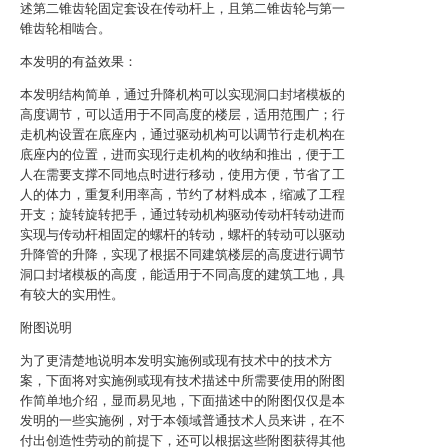
述第二锥齿轮固定套设在传动杆上，且第二锥齿轮与第一
锥齿轮相啮合。
本发明的有益效果：
本发明结构简单，通过升降机构可以实现洞口封堵模板的
高度调节，可以适用于不同高度的楼层，适用范围广；行
走机构设置在底座内，通过驱动机构可以调节行走机构在
底座内的位置，进而实现行走机构的收纳和推出，便于工
人在需要支撑不同地点时进行移动，使用方便，节省了工
人的体力，重复利用率高，节约了材料成本，缩减了工程
开支；旋转旋转把手，通过转动机构驱动传动杆转动进而
实现与传动杆相固定的螺杆的转动，螺杆的转动可以驱动
升降管的升降，实现了根据不同建筑楼层的高度进行调节
洞口封堵模板的高度，能适用于不同高度的建筑工地，具
有较大的实用性。
附图说明
为了更清楚地说明本发明实施例或现有技术中的技术方
案，下面将对实施例或现有技术描述中所需要使用的附图
作简单地介绍，显而易见地，下面描述中的附图仅仅是本
发明的一些实施例，对于本领域普通技术人员来讲，在不
付出创造性劳动的前提下，还可以根据这些附图获得其他