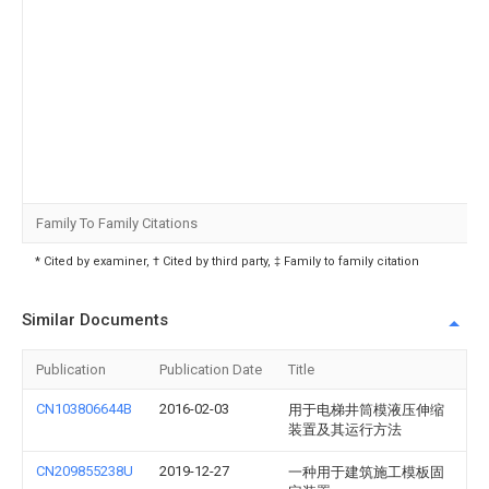
Family To Family Citations
* Cited by examiner, † Cited by third party, ‡ Family to family citation
Similar Documents
Publication
Publication Date
Title
CN103806644B
2016-02-03
用于电梯井筒模液压伸缩
装置及其运行方法
CN209855238U
2019-12-27
一种用于建筑施工模板固