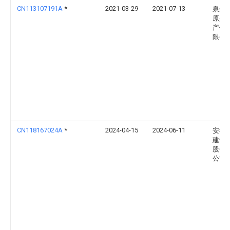
CN113107191A
*
2021-03-29
2021-07-13
泉州
原盛
产代
限公
CN118167024A
*
2024-04-15
2024-06-11
安徽
建设
股份
公司