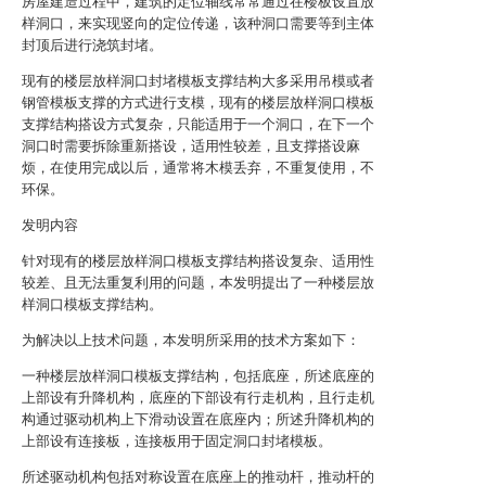
房屋建造过程中，建筑的定位轴线常常通过在楼板设置放
样洞口，来实现竖向的定位传递，该种洞口需要等到主体
封顶后进行浇筑封堵。
现有的楼层放样洞口封堵模板支撑结构大多采用吊模或者
钢管模板支撑的方式进行支模，现有的楼层放样洞口模板
支撑结构搭设方式复杂，只能适用于一个洞口，在下一个
洞口时需要拆除重新搭设，适用性较差，且支撑搭设麻
烦，在使用完成以后，通常将木模丢弃，不重复使用，不
环保。
发明内容
针对现有的楼层放样洞口模板支撑结构搭设复杂、适用性
较差、且无法重复利用的问题，本发明提出了一种楼层放
样洞口模板支撑结构。
为解决以上技术问题，本发明所采用的技术方案如下：
一种楼层放样洞口模板支撑结构，包括底座，所述底座的
上部设有升降机构，底座的下部设有行走机构，且行走机
构通过驱动机构上下滑动设置在底座内；所述升降机构的
上部设有连接板，连接板用于固定洞口封堵模板。
所述驱动机构包括对称设置在底座上的推动杆，推动杆的