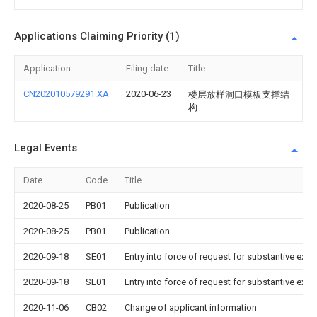
Applications Claiming Priority (1)
Application
Filing date
Title
CN202010579291.XA
2020-06-23
楼层放样洞口模板支撑结
构
Legal Events
Date
Code
Title
2020-08-25
PB01
Publication
2020-08-25
PB01
Publication
2020-09-18
SE01
Entry into force of request for substantive exa
2020-09-18
SE01
Entry into force of request for substantive exa
2020-11-06
CB02
Change of applicant information