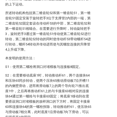
的上下运动。
所述转动机构包括第二锥齿轮52和第一锥齿轮51，第一锥
齿轮51固定安装于旋转把手3位于支撑管2内部的一端，第
二锥齿轮52固定套设在传动杆53的中部，第二锥齿轮52和
第一锥齿轮51相啮合。在需要进行升降时，转动旋转把手
3，旋转把手3通过第一锥齿轮51传动使第二锥齿轮52进行
转动，第二锥齿轮52转动的同时使传动杆53带动螺杆54进
行转动，螺杆54转动并传动进而使与其螺纹连接的升降管
4上升或下降。
本发明的使用方法：
S1：使用第二螺栓将洞口封堵模板与连接板8固定。
S2：在需要移动底座1时，转动推动杆61，两个连接块64
和压块65同步转动，使两个压块65推动滑动板7沿开槽11
的内侧壁滑动，进而将滑动板7上的两个导向轮71推出底
座1中，之后再将推动杆61上的与卡接座63相对应的连接
块64通过第一螺栓与卡接座63固定；将底座1移动到在需
要搭设洞口封堵模板的放样洞口的下方时，将固定卡接座
63和连接块64的第一螺栓拆除，转动推动杆61，使压块65
与滑动板7相分离，此时底座1沿滑动板7向下滑动，可以