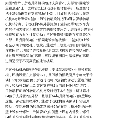
如图2所示，所述升降机构包括支撑管2，支撑管2固定设
置在底座1上，支撑管2上活动设有旋转把手3；所述旋转
把手3转动设置在支撑管2的外部，且旋转把手3通过传动
机构5与升降管4连接；通过转动旋转把手3可以驱动传动
机构5转动，传动机构5将外界施加于旋转把手3的水平方
向的作用力转化为垂直方向的旋转作用力，进而使升降管4
保持竖直方向的往复运动；所述升降管4套设在支撑管2的
上部，且升降管4的上部固定设有连接板8，连接板8上设
有至少两个螺纹孔，螺纹孔通过第二螺栓与洞口封堵模板
连接固定，增加了连接板8和洞口封堵模板连接的稳固性。
通过调节升降管4的高度，可以调节洞口封堵模板的高度，
进而适应于不同高度的建筑楼层。
所述传动机构5包括传动杆53，支撑管2底部的中部设有凹
槽，凹槽设置在支撑管2内，且凹槽的横截面尺寸略大于传
动杆53的横截面积；所述传动杆53沿轴向转动设置在凹槽
内，转动杆53的上部穿过支撑管2后与螺杆54固定连接，
且传动杆53通过转动机构与旋转把手3相连接；所述螺杆
54位于支撑管2的外部，且螺杆54与升降管4的内侧壁螺纹
连接。转动旋转把手3，通过转动机构驱动传动杆53圆周
转动，传动杆53的转动带动螺杆54的转动，螺杆54的外侧
壁上设有外螺纹，升降管4的内侧壁上设有内螺纹，螺杆
54和升降管4通过内螺纹和外螺纹相连接，实现了升降管4