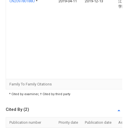
CN209780188U
*
2019-04-11
2019-12-13
江西
学院
Family To Family Citations
* Cited by examiner, † Cited by third party
Cited By (2)
Publication number
Priority date
Publication date
Assi