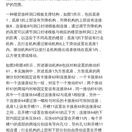
护的范围。
一种楼层放样洞口模板支撑结构，如图1所示，包括底座
1，底座1的上部设有升降机构，升降机构的上部设有连接
板8，连接板8与洞口封堵模板相连接，通过调节升降机构
的高度可以调节洞口封堵模板与相应的楼层放样洞口之间
的距离，以适应于不同高度的楼层；底座1的下部设有行走
机构，且行走机构通过驱动机构6上下滑动设置在底座1
内。驱动机构6可以使行走机构推出或者收纳在底座1内，
以方便支撑或移动。
如图3和图4所示，所述驱动机构6包括对称设置的推动杆
61，本实施例中，所述底座1为方形底座，方形底座的两
侧分别对称固定设有卡接座63和连接座62，一个卡接座63
和一个连接座62为一组，对应于一个推动杆61；两个推动
杆61的两端均对称固定套设有连接块64，同一推动杆61的
其中一个连接块64通过连接座62与底座1相铰接，另外一
个连接块64通过第一螺栓与对应的卡接座63可拆卸连接；
底座1上设有开槽11，开槽11设置在卡接座63和连接座62
之间，且开槽11设置在推动杆61的正下方；连接块64的下
部均固定设有压块65，压块65均设置在开槽11内；每个开
槽11的底部的两端分别设有导向孔12，导向孔12和开槽11
相连通；行走机构的上部和下部分别自由滑动设置在开槽