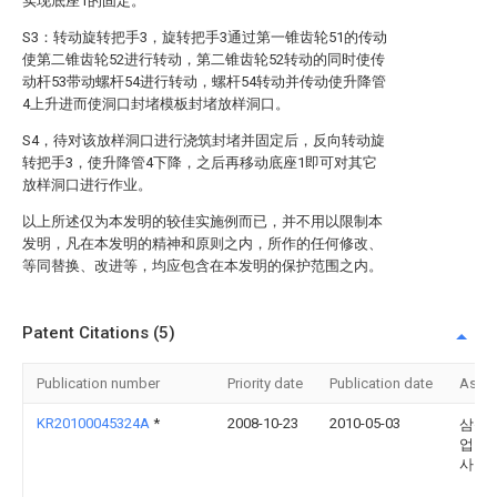
实现底座1的固定。
S3：转动旋转把手3，旋转把手3通过第一锥齿轮51的传动
使第二锥齿轮52进行转动，第二锥齿轮52转动的同时使传
动杆53带动螺杆54进行转动，螺杆54转动并传动使升降管
4上升进而使洞口封堵模板封堵放样洞口。
S4，待对该放样洞口进行浇筑封堵并固定后，反向转动旋
转把手3，使升降管4下降，之后再移动底座1即可对其它
放样洞口进行作业。
以上所述仅为本发明的较佳实施例而已，并不用以限制本
发明，凡在本发明的精神和原则之内，所作的任何修改、
等同替换、改进等，均应包含在本发明的保护范围之内。
Patent Citations (5)
Publication number
Priority date
Publication date
Assi
KR20100045324A
*
2008-10-23
2010-05-03
삼성
업 주
사