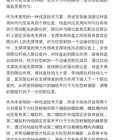
锯片不会沿着导向槽产生水平方向的移动，进而切割成的
锯齿宽度均匀。
作为本发明的一种优选技术方案，所述安装板顶面沿转盘
周向均匀安装有四个限位套。转盘内沿其周向均匀分布有
四个滑动配合的限位杆。限位杆与限位套相互配合且限位
杆上固定安装有支撑块，支撑块和转盘之间安装有套设在
限位杆上的支撑弹簧。对方柱型材的一个边缘切割过程
中，支撑弹簧的弹力作用将支撑块抵压在限位套上，并使
得限位杆插入限位套内，对转盘起到限位作用，避免转盘
自由转动。对方柱型材的一个边缘切割完成后，通过拉动
支撑块压缩支撑弹簧，使得限位杆退出限位套，转盘不再
受到限位作用。将转盘转动九十度，带动限位杆转动九十
度，直至限位杆在支撑弹簧的弹力作用下插入下一个限位
套内。从而使得圆锯片的轴线平行于方柱型材侧面，调整
好圆锯片的下一次切割位置。
作为本发明的一种优选技术方案，所述卡块内开设有两个
分别垂直于方柱型材相邻两个侧面的螺纹槽。螺纹槽内转
动安装有第二螺纹杆。第二螺纹杆外端固定安装有旋钮，
第二螺纹杆内端固定安装有平行于方柱型材侧面的橡胶垫
片。通过转动旋钮带动第二螺纹杆沿着螺纹槽向内侧旋
转，并带动橡胶垫片抵压在方柱型材外侧面，从而将卡块
固定在方柱型材外侧面上，避免了安装板受重力作用带动