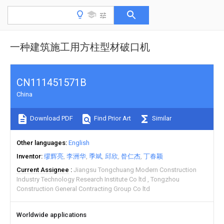
一种建筑施工用方柱型材破口机
CN111451571B
China
Download PDF
Find Prior Art
Similar
Other languages
English
Inventor
缪辉亮
李洲华
季斌
邱欣
昝仁杰
丁春颖
Current Assignee
Jiangsu Tongchuang Modern Construction
Industry Technology Research Institute Co ltd
Tongzhou
Construction General Contracting Group Co ltd
Worldwide applications