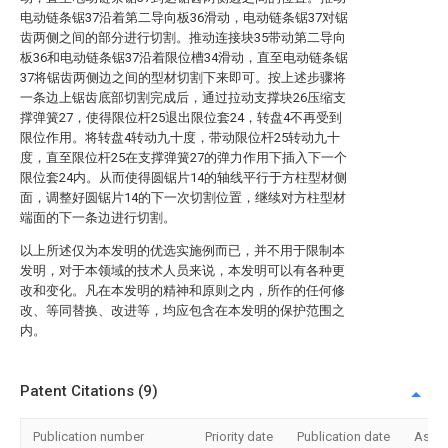
电动链条锯37沿着第二导向板36滑动，电动链条锯37对锯
齿两侧之间的部分进行切割。推动连接块35带动第二导向
板36和电动链条锯37沿着限位槽34滑动，直至电动链条锯
37将锯齿两侧边之间的型材切割下来即可。按上述步骤将
一条边上锯齿底部切割完成后，通过拉动支撑块26压缩支
撑弹簧27，使得限位杆25退出限位套24，转盘4不再受到
限位作用。将转盘4转动九十度，带动限位杆25转动九十
度，直至限位杆25在支撑弹簧27的弹力作用下插入下一个
限位套24内。从而使得圆锯片14的轴线平行于方柱型材侧
面，调整好圆锯片14的下一次切割位置，继续对方柱型材
端面的下一条边进行切割。
以上所述仅为本发明的优选实施例而已，并不用于限制本
发明，对于本领域的技术人员来说，本发明可以有各种更
改和变化。凡在本发明的精神和原则之内，所作的任何修
改、等同替换、改进等，均应包含在本发明的保护范围之
内。
Patent Citations (9)
Publication number
Priority date
Publication date
Assi