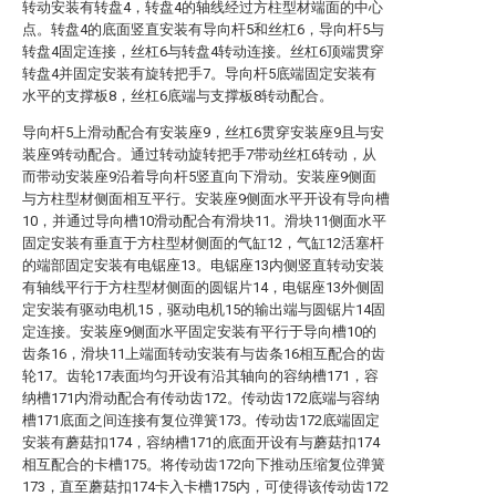
转动安装有转盘4，转盘4的轴线经过方柱型材端面的中心
点。转盘4的底面竖直安装有导向杆5和丝杠6，导向杆5与
转盘4固定连接，丝杠6与转盘4转动连接。丝杠6顶端贯穿
转盘4并固定安装有旋转把手7。导向杆5底端固定安装有
水平的支撑板8，丝杠6底端与支撑板8转动配合。
导向杆5上滑动配合有安装座9，丝杠6贯穿安装座9且与安
装座9转动配合。通过转动旋转把手7带动丝杠6转动，从
而带动安装座9沿着导向杆5竖直向下滑动。安装座9侧面
与方柱型材侧面相互平行。安装座9侧面水平开设有导向槽
10，并通过导向槽10滑动配合有滑块11。滑块11侧面水平
固定安装有垂直于方柱型材侧面的气缸12，气缸12活塞杆
的端部固定安装有电锯座13。电锯座13内侧竖直转动安装
有轴线平行于方柱型材侧面的圆锯片14，电锯座13外侧固
定安装有驱动电机15，驱动电机15的输出端与圆锯片14固
定连接。安装座9侧面水平固定安装有平行于导向槽10的
齿条16，滑块11上端面转动安装有与齿条16相互配合的齿
轮17。齿轮17表面均匀开设有沿其轴向的容纳槽171，容
纳槽171内滑动配合有传动齿172。传动齿172底端与容纳
槽171底面之间连接有复位弹簧173。传动齿172底端固定
安装有蘑菇扣174，容纳槽171的底面开设有与蘑菇扣174
相互配合的卡槽175。将传动齿172向下推动压缩复位弹簧
173，直至蘑菇扣174卡入卡槽175内，可使得该传动齿172