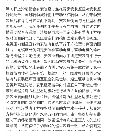
导向杆上滑动配合有安装座，丝杠贯穿安装座且与安装座
转动配合。通过转动旋转把手带动丝杠转动，从而带动安
装座沿着导向杆竖直向下滑动。安装座侧面与方柱型材侧
面相互平行。安装座侧面水平开设有导向槽，并通过导向
槽滑动配合有滑块。滑块侧面水平固定安装有垂直于方柱
型材侧面的气缸，气缸活塞杆的端部固定安装有电锯座。
电锯座内侧竖直转动安装有轴线平行于方柱型材侧面的圆
锯片，电锯座外侧固定安装有驱动电机，驱动电机的输出
端与圆锯片固定连接。安装座侧面水平固定安装有平行于
导向槽的齿条，滑块上端面转动安装有与齿条相互配合的
齿轮。支撑板的上表面竖直固定安装有第一螺纹筒，第一
螺纹筒内转动安装有第一螺纹杆，第一螺纹杆顶端固定安
装有与安装座底面相互配合的限位块。通过驱动电机带动
圆锯片高速转动。安装座沿着导向杆竖直向下滑动过程中
带动圆锯片对方柱型材边缘处进行竖直方向的切割，直至
安装座底面抵触到限位块。圆锯片对方柱型材边缘处进行
竖直方向的切割的同时，通过气缸带动电锯座、圆锯片和
驱动电机沿垂直于方柱型材侧面的方向水平移动，从而对
方柱型材边缘处进行水平方向的切割。由于每次切割安装
座向下的移动距离相同，故圆锯片每次在竖直方向的进给
量相同，从而保证了切割成的锯齿深度一致。单次切割完