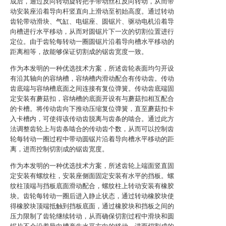
成后，通过反向转动旋转把手带动丝杠反向转动，从而带
动安装座沿着导向杆竖直向上滑动至初始高度。通过转动
齿轮带动滑块、气缸、电锯座、圆锯片、驱动电机沿着导
向槽进行水平移动，从而对圆锯片下一次的切割位置进行
定位。由于齿轮每转动一圈圆锯片沿着导向槽水平移动的
距离相等，故能够保证切割成的锯齿宽度一致。
作为本发明的一种优选技术方案，所述齿轮表面均匀开设
有沿其轴向的容纳槽，容纳槽内滑动配合有传动齿。传动
齿底端与容纳槽底面之间连接有复位弹簧。传动齿底端固
定安装有蘑菇扣，容纳槽的底面开设有与蘑菇扣相互配合
的卡槽。将传动齿向下推动压缩复位弹簧，直至蘑菇扣卡
入卡槽内，可使得该传动齿脱离与齿条的啮合。通过此方
法调整齿轮上与齿条啮合的传动齿个数，从而可以控制齿
轮每转动一圈过程中带动圆锯片沿着导向槽水平移动的距
离，进而控制切割成的锯齿宽度。
作为本发明的一种优选技术方案，所述齿轮上端面竖直固
定安装有螺纹柱，安装座侧面固定安装有水平的挡板。螺
纹柱顶端与挡板底面滑动配合，螺纹柱上转动安装有橡胶
块。齿轮每转动一圈后进入静止状态，通过转动橡胶块使
得橡胶块顶端抵触到挡板底面，通过橡胶块和挡板之间的
压力限制了齿轮继续转动，从而确保切割过程中滑块和圆