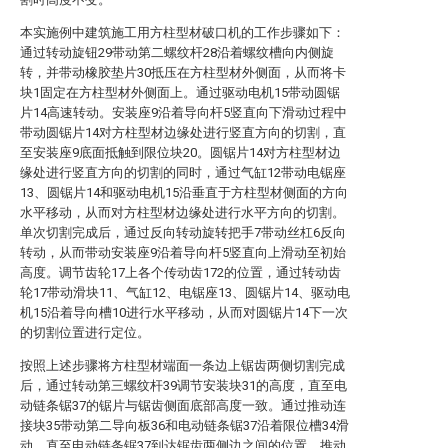
本实施例中建筑施工用方柱型材破口机的工作步骤如下：
通过转动旋钮29带动第二螺纹杆28沿着螺纹槽向内侧旋
转，并带动橡胶垫片30抵压在方柱型材外侧面，从而将卡
块1固定在方柱型材外侧面上。通过驱动电机15带动圆锯
片14高速转动。安装座9沿着导向杆5竖直向下滑动过程中
带动圆锯片14对方柱型材边缘处进行竖直方向的切割，直
至安装座9底面抵触到限位块20。圆锯片14对方柱型材边
缘处进行竖直方向的切割的同时，通过气缸12带动电锯座
13、圆锯片14和驱动电机15沿垂直于方柱型材侧面的方向
水平移动，从而对方柱型材边缘处进行水平方向的切割。
单次切割完成后，通过反向转动旋转把手7带动丝杠6反向
转动，从而带动安装座9沿着导向杆5竖直向上滑动至初始
高度。调节齿轮17上各个传动齿172的位置，通过转动齿
轮17带动滑块11、气缸12、电锯座13、圆锯片14、驱动电
机15沿着导向槽10进行水平移动，从而对圆锯片14下一次
的切割位置进行定位。
按照上述步骤将方柱型材端面一条边上锯齿两侧切割完成
后，通过转动第三螺纹杆39调节安装块31的高度，直至电
动链条锯37的锯片与锯齿侧面底部高度一致。通过推动连
接块35带动第二导向板36和电动链条锯37沿着限位槽34滑
动，直至电动链条锯37到达锯齿两侧边之间的位置。推动