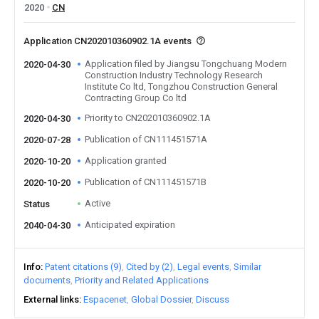
2020
CN
Application CN202010360902.1A events
Application filed by Jiangsu Tongchuang Modern
2020-04-30
Construction Industry Technology Research
Institute Co ltd, Tongzhou Construction General
Contracting Group Co ltd
Priority to CN202010360902.1A
2020-04-30
Publication of CN111451571A
2020-07-28
Application granted
2020-10-20
Publication of CN111451571B
2020-10-20
Active
Status
Anticipated expiration
2040-04-30
Info
Patent citations (9)
Cited by (2)
Legal events
Similar
documents
Priority and Related Applications
External links
Espacenet
Global Dossier
Discuss