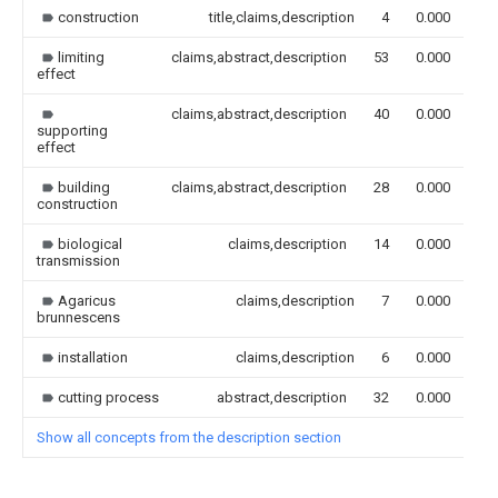
construction
title,claims,description
4
0.000
limiting
claims,abstract,description
53
0.000
effect
claims,abstract,description
40
0.000
supporting
effect
building
claims,abstract,description
28
0.000
construction
biological
claims,description
14
0.000
transmission
Agaricus
claims,description
7
0.000
brunnescens
installation
claims,description
6
0.000
cutting process
abstract,description
32
0.000
Show all concepts from the description section