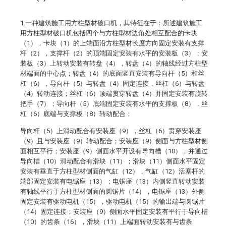
1.一种建筑施工用方柱型材破口机，其特征在于：所述建筑施工
用方柱型材破口机包括四个与方柱型材边角处相互配合的卡块
（1），卡块（1）的上端面沿方柱型材长度方向固定安装有支撑
杆（2），支撑杆（2）的顶端固定安装有水平的安装板（3）；安
装板（3）上转动安装有转盘（4），转盘（4）的轴线经过方柱型
材端面的中心点；转盘（4）的底面竖直安装有导向杆（5）和丝
杠（6），导向杆（5）与转盘（4）固定连接，丝杠（6）与转盘
（4）转动连接；丝杠（6）顶端贯穿转盘（4）并固定安装有旋转
把手（7）；导向杆（5）底端固定安装有水平的支撑板（8），丝
杠（6）底端与支撑板（8）转动配合；
导向杆（5）上滑动配合有安装座（9），丝杠（6）贯穿安装座
（9）且与安装座（9）转动配合；安装座（9）侧面与方柱型材侧
面相互平行；安装座（9）侧面水平开设有导向槽（10），并通过
导向槽（10）滑动配合有滑块（11）；滑块（11）侧面水平固定
安装有垂直于方柱型材侧面的气缸（12），气缸（12）活塞杆的
端部固定安装有电锯座（13）；电锯座（13）内侧竖直转动安装
有轴线平行于方柱型材侧面的圆锯片（14），电锯座（13）外侧
固定安装有驱动电机（15），驱动电机（15）的输出端与圆锯片
（14）固定连接；安装座（9）侧面水平固定安装有平行于导向槽
（10）的齿条（16），滑块（11）上端面转动安装有与齿条