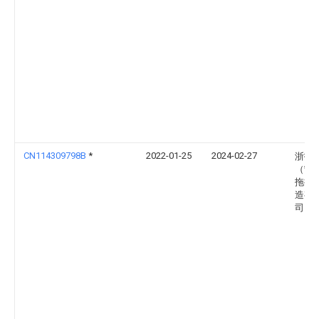
CN114309798B
*
2022-01-25
2024-02-27
浙拖
（宁
拖拉
造有
司