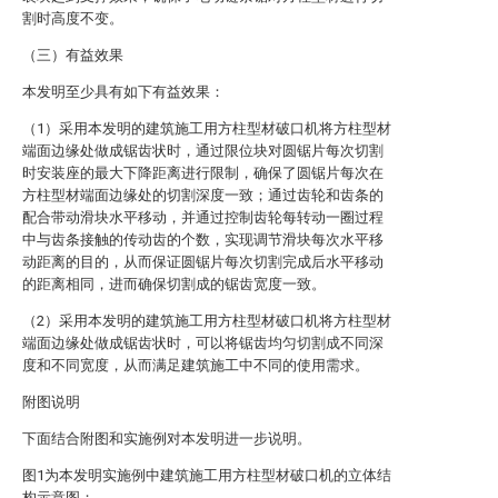
割时高度不变。
（三）有益效果
本发明至少具有如下有益效果：
（1）采用本发明的建筑施工用方柱型材破口机将方柱型材
端面边缘处做成锯齿状时，通过限位块对圆锯片每次切割
时安装座的最大下降距离进行限制，确保了圆锯片每次在
方柱型材端面边缘处的切割深度一致；通过齿轮和齿条的
配合带动滑块水平移动，并通过控制齿轮每转动一圈过程
中与齿条接触的传动齿的个数，实现调节滑块每次水平移
动距离的目的，从而保证圆锯片每次切割完成后水平移动
的距离相同，进而确保切割成的锯齿宽度一致。
（2）采用本发明的建筑施工用方柱型材破口机将方柱型材
端面边缘处做成锯齿状时，可以将锯齿均匀切割成不同深
度和不同宽度，从而满足建筑施工中不同的使用需求。
附图说明
下面结合附图和实施例对本发明进一步说明。
图1为本发明实施例中建筑施工用方柱型材破口机的立体结
构示意图；