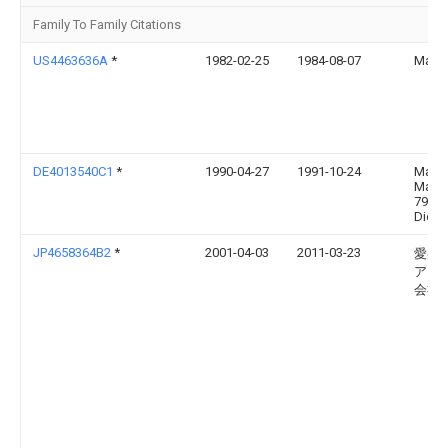
Family To Family Citations
US4463636A
*
1982-02-25
1984-08-07
Martin
DE4013540C1
*
1990-04-27
1991-10-24
Marti
Masch
7905
Diete
JP4658364B2
*
2001-04-03
2011-03-23
愛晃
アリ
会社