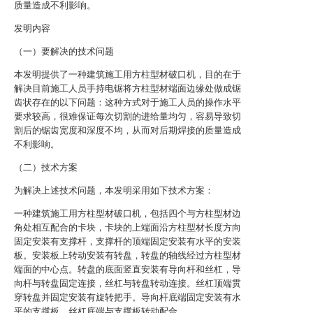
质量造成不利影响。
发明内容
（一）要解决的技术问题
本发明提供了一种建筑施工用方柱型材破口机，目的在于
解决目前施工人员手持电锯将方柱型材端面边缘处做成锯
齿状存在的以下问题：这种方式对于施工人员的操作水平
要求较高，很难保证每次切割的进给量均匀，容易导致切
割后的锯齿宽度和深度不均，从而对后期焊接的质量造成
不利影响。
（二）技术方案
为解决上述技术问题，本发明采用如下技术方案：
一种建筑施工用方柱型材破口机，包括四个与方柱型材边
角处相互配合的卡块，卡块的上端面沿方柱型材长度方向
固定安装有支撑杆，支撑杆的顶端固定安装有水平的安装
板。安装板上转动安装有转盘，转盘的轴线经过方柱型材
端面的中心点。转盘的底面竖直安装有导向杆和丝杠，导
向杆与转盘固定连接，丝杠与转盘转动连接。丝杠顶端贯
穿转盘并固定安装有旋转把手。导向杆底端固定安装有水
平的支撑板，丝杠底端与支撑板转动配合。