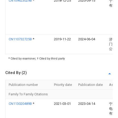
CN109623029B
*
2018-12-25
2020-09-15
宁波
有限
CN110732725B
*
2019-11-22
2024-06-04
济南
门窗
公司
* Cited by examiner, † Cited by third party
Cited By (2)
Publication number
Priority date
Publication date
Assi
Family To Family Citations
CN113020489B
*
2021-03-01
2023-04-14
宁夏
电缆
有限