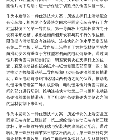
圆锯片向下滑动；进一步保证了切割成的锯齿深度一致。
作为本发明的一种优选技术方案，所述支撑杆上滑动配合
有安装块，相邻两个安装块之间水平固定安装有平行于方
柱型材侧面的第一导向板。第一导向板上沿其长度方向开
设有条形通槽，条形通槽两侧开设有与其平行的限位槽。
限位槽内滑动配合有连接块。连接块的外侧水平固定安装
有第二导向板，第二导向板上沿垂直于方柱型材侧面的方
向滑动安装有垂直于方柱型材侧面的电动链条锯。通过圆
锯片将锯齿两侧切割好后，调整安装块在支撑杆上的位
置，直至电动链条锯的锯片与锯齿侧面底部高度一致；通
过推动连接块带动第二导向板和电动链条锯沿着限位槽滑
动，直至电动链条锯到达锯齿两侧边之间的位置。推动电
动链条锯沿着第二导向板滑动，电动链条锯对锯齿两侧之
间的部分进行切割。推动连接块带动第二导向板和电动链
条锯沿着限位槽滑动，直至电动链条锯将锯齿两侧边之间
的型材切割下来即可。
作为本发明的一种优选技术方案，所述卡块的上端面竖直
固定安装有第二螺纹筒，第二螺纹筒内转动安装有第三螺
纹杆，第三螺纹杆的顶端与安装块的底面转动配合。通过
转动第三螺纹杆调节第三螺纹杆的高度，第三螺纹杆对安
装块起到支撑效果，确保了电动链条锯对方柱型材进行切