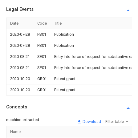
Legal Events
Date
Code
Title
2020-07-28
PB01
Publication
2020-07-28
PB01
Publication
2020-08-21
SE01
Entry into force of request for substantive exa
2020-08-21
SE01
Entry into force of request for substantive exa
2020-10-20
GR01
Patent grant
2020-10-20
GR01
Patent grant
Concepts
machine-extracted
Download
Filter table
Name
Im