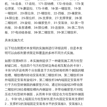
机、16-齿条、17-齿轮、171-容纳槽、172-传动齿、173-复
位弹簧、174-蘑菇扣、175-卡槽、18-第一螺纹筒、19-第
一螺纹杆、20-限位块、21-螺纹柱、22-挡板、23-橡胶块、
24-限位套、25-限位杆、26-支撑块、27-支撑弹簧、28-第
二螺纹杆、29-旋钮、30-橡胶垫片、31-安装块、32-第一导
向板、33-条形通槽、34-限位槽、35-连接块、36-第二导向
板、37-电动链条锯、38-第二螺纹筒、39-第三螺纹杆。
具体实施方式
以下结合附图对本发明的实施例进行详细说明，但是本发
明可以由权利要求限定和覆盖的多种不同方式实施。
如图1至图8所示，本实施例提供了一种建筑施工用方柱型
材破口机，包括四个与方柱型材边角处相互配合的卡块1，
卡块1内开设有两个分别垂直于方柱型材相邻两个侧面的螺
纹槽。螺纹槽内转动安装有第二螺纹杆28。第二螺纹杆28
外端固定安装有旋钮29，第二螺纹杆28内端固定安装有平
行于方柱型材侧面的橡胶垫片30。通过转动旋钮29带动第
二螺纹杆28沿着螺纹槽向内侧旋转，并带动橡胶垫片30抵
压在方柱型材外侧面，从而将卡块1固定在方柱型材外侧面
上。卡块1的上端面沿方柱型材长度方向固定安装有支撑杆
2，支撑杆2的顶端固定安装有水平的安装板3。安装板3上