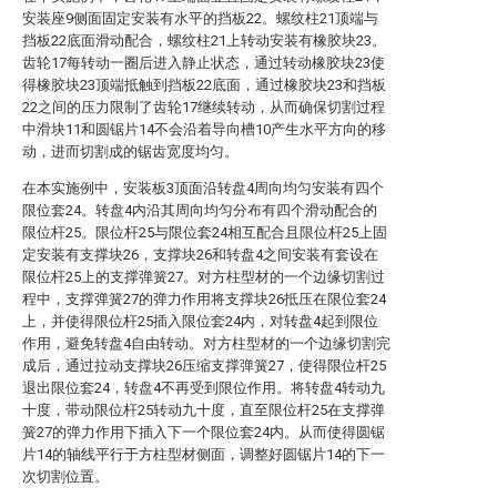
安装座9侧面固定安装有水平的挡板22。螺纹柱21顶端与
挡板22底面滑动配合，螺纹柱21上转动安装有橡胶块23。
齿轮17每转动一圈后进入静止状态，通过转动橡胶块23使
得橡胶块23顶端抵触到挡板22底面，通过橡胶块23和挡板
22之间的压力限制了齿轮17继续转动，从而确保切割过程
中滑块11和圆锯片14不会沿着导向槽10产生水平方向的移
动，进而切割成的锯齿宽度均匀。
在本实施例中，安装板3顶面沿转盘4周向均匀安装有四个
限位套24。转盘4内沿其周向均匀分布有四个滑动配合的
限位杆25。限位杆25与限位套24相互配合且限位杆25上固
定安装有支撑块26，支撑块26和转盘4之间安装有套设在
限位杆25上的支撑弹簧27。对方柱型材的一个边缘切割过
程中，支撑弹簧27的弹力作用将支撑块26抵压在限位套24
上，并使得限位杆25插入限位套24内，对转盘4起到限位
作用，避免转盘4自由转动。对方柱型材的一个边缘切割完
成后，通过拉动支撑块26压缩支撑弹簧27，使得限位杆25
退出限位套24，转盘4不再受到限位作用。将转盘4转动九
十度，带动限位杆25转动九十度，直至限位杆25在支撑弹
簧27的弹力作用下插入下一个限位套24内。从而使得圆锯
片14的轴线平行于方柱型材侧面，调整好圆锯片14的下一
次切割位置。