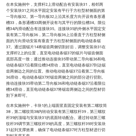
在本实施例中，支撑杆2上滑动配合有安装块31，相邻两
个安装块31之间水平固定安装有平行于方柱型材侧面的第
一导向板32。第一导向板32上沿其长度方向开设有条形通
槽33，条形通槽33两侧开设有与其平行的限位槽34。限位
槽34内滑动配合有连接块35。连接块35的外侧水平固定安
装有第二导向板36，第二导向板36上沿垂直于方柱型材侧
面的方向滑动安装有垂直于方柱型材侧面的电动链条锯
37。通过圆锯片14将锯齿两侧切割好后，调整安装块31在
支撑杆2上的位置，直至电动链条锯37的锯片与锯齿侧面
底部高度一致；通过推动连接块35带动第二导向板36和电
动链条锯37沿着限位槽34滑动，直至电动链条锯37到达锯
齿两侧边之间的位置。推动电动链条锯37沿着第二导向板
36滑动，电动链条锯37对锯齿两侧之间的部分进行切割。
推动连接块35带动第二导向板36和电动链条锯37沿着限位
槽34滑动，直至电动链条锯37将锯齿两侧边之间的型材切
割下来即可。
在本实施例中，卡块1的上端面竖直固定安装有第二螺纹筒
38，第二螺纹筒38内转动安装有第三螺纹杆39，第三螺纹
杆39的顶端与安装块31的底面转动配合。通过转动第三螺
纹杆39调节第三螺纹杆39的高度，第三螺纹杆39对安装块
31起到支撑效果，确保了电动链条锯37对方柱型材进行切
割时高度不变。