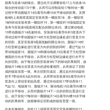
脱离与齿条16的啮合。通过此方法调整齿轮17上与齿条16
啮合的传动齿172个数，从而可以控制齿轮17每转动一圈
过程中带动圆锯片14沿着导向槽10水平移动的距离。支撑
板8的上表面竖直固定安装有第一螺纹筒18，第一螺纹筒
18内转动安装有第一螺纹杆19，第一螺纹杆19顶端固定安
装有与安装座9底面相互配合的限位块20。通过驱动电机
15带动圆锯片14高速转动。安装座9沿着导向杆5竖直向下
滑动过程中带动圆锯片14对方柱型材边缘处进行竖直方向
的切割，直至安装座9底面抵触到限位块20。圆锯片14对
方柱型材边缘处进行竖直方向的切割的同时，通过气缸12
带动电锯座13、圆锯片14和驱动电机15沿垂直于方柱型材
侧面的方向水平移动，从而对方柱型材边缘处进行水平方
向的切割。由于每次切割安装座9向下的移动距离相同，故
圆锯片14每次在竖直方向的进给量相同，从而保证了切割
成的锯齿深度一致。单次切割完成后，通过反向转动旋转
把手7带动丝杠6反向转动，从而带动安装座9沿着导向杆5
竖直向上滑动至初始高度。通过转动齿轮17带动滑块11、
气缸12、电锯座13、圆锯片14、驱动电机15沿着导向槽10
进行水平移动，从而对圆锯片14下一次的切割位置进行定
位。由于齿轮17每转动一圈圆锯片14沿着导向槽10水平移
动的距离相等，故能够保证切割成的锯齿宽度一致。
在本实施例中，齿轮17上端面竖直固定安装有螺纹柱21，