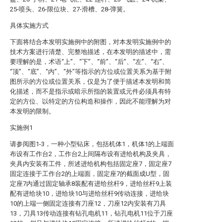
25-喷头、26-限位块、27-滑槽、28-弹簧。
具体实施方式
下面将结合本发明实施例中的附图，对本发明实施例中的
技术方案进行清楚、完整地描述，在本发明的描述中，需
要理解的是，术语“上”、“下”、“前”、“后”、“左”、“右”、
“顶”、“底”、“内”、“外”等指示的方位或位置关系为基于附
图所示的方位或位置关系，仅是为了便于描述本发明和简
化描述，而不是指示或暗示所指的装置或元件必须具有特
定的方位、以特定的方位构造和操作，因此不能理解为对
本发明的限制。
实施例1
请参阅图1-3，一种小型钻床，包括机体1，机体1的上端面
布设有工作台2，工作台2上间隔布设有进给机构及夹具，
夹具内安装有工件，所述进给机构包括固定座7，固定座7
固定连接于工作台2的上端面，固定座7的截面成U型，固
定座7内通过固定轴承8装配有进给丝杆9，进给丝杆9上装
配有进给块10，进给块10与进给丝杆9传动连接，进给块
10的上端一侧固定连接有刀座12，刀座12内安装有刀具
13，刀具13传动连接有钻孔电机11，钻孔电机11位于刀座