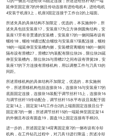
12的一侧且与进给块10固定连接；所述进给丝杆9的一端
延伸至固定座7的外侧且传动连接有进给电机4，进给电机
4安装于机座3上，机座3固定连接于工作台2的上端面。
所述夹具的具体结构不加限定，优选的，本实施例中，所
述夹具包括安装座17，安装座17为立方体倒圆角结构，安
装座17开有非贯通的安装槽，安装座17的一侧间隔布设有
螺栓18，螺栓18通过配合螺纹与安装座17装配连接，螺栓
18的一端延伸至安装槽内侧，安装槽背离螺栓18的一侧间
隔布设有滑槽27，滑槽27内装配有限位块26，限位块26延
伸至安装槽内，限位块26与滑槽27之间布设有弹簧28，安
装座17的下方连接有滑移机构，用以调整工件与刀具13的
间距。
所述滑移机构的具体结构不加限定，优选的，本实施例
中，所述滑移机构包括连接块16，连接块16与安装座17的
底面固定连接，连接块16装配于调节丝杆15上，连接块16
与调节丝杆15传动配合，调节丝杆15水平布设且装配于固
定架14上，固定架14与工作台2的上端面固定连接且位于
固定座7的一侧；所述调节丝杆15的一端延伸至固定架14
的外侧且布设有圆盘19，圆盘19上固定连接有手柄20。
进一步的，所述固定架14背离固定座7的一侧布设有冷却
机构，在工件钻孔过程中，对刀具13进行降温；所述冷却