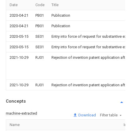
Date
Code
Title
2020-04-21
PB01
Publication
2020-04-21
PB01
Publication
2020-05-15
SE01
Entry into force of request for substantive exa
2020-05-15
SE01
Entry into force of request for substantive exa
2021-10-29
RJ01
Rejection of invention patent application after 
2021-10-29
RJ01
Rejection of invention patent application after 
Concepts
machine-extracted
Download
Filter table
Name
Ima