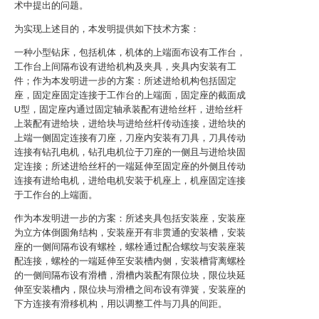
术中提出的问题。
为实现上述目的，本发明提供如下技术方案：
一种小型钻床，包括机体，机体的上端面布设有工作台，
工作台上间隔布设有进给机构及夹具，夹具内安装有工
件；作为本发明进一步的方案：所述进给机构包括固定
座，固定座固定连接于工作台的上端面，固定座的截面成
U型，固定座内通过固定轴承装配有进给丝杆，进给丝杆
上装配有进给块，进给块与进给丝杆传动连接，进给块的
上端一侧固定连接有刀座，刀座内安装有刀具，刀具传动
连接有钻孔电机，钻孔电机位于刀座的一侧且与进给块固
定连接；所述进给丝杆的一端延伸至固定座的外侧且传动
连接有进给电机，进给电机安装于机座上，机座固定连接
于工作台的上端面。
作为本发明进一步的方案：所述夹具包括安装座，安装座
为立方体倒圆角结构，安装座开有非贯通的安装槽，安装
座的一侧间隔布设有螺栓，螺栓通过配合螺纹与安装座装
配连接，螺栓的一端延伸至安装槽内侧，安装槽背离螺栓
的一侧间隔布设有滑槽，滑槽内装配有限位块，限位块延
伸至安装槽内，限位块与滑槽之间布设有弹簧，安装座的
下方连接有滑移机构，用以调整工件与刀具的间距。