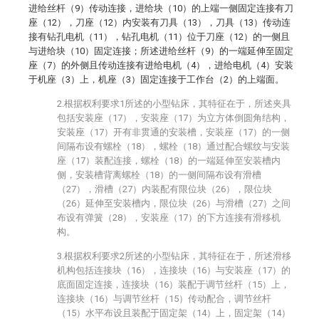
进给丝杆（9）传动连接，进给块（10）的上端一侧固定连接有刀
座（12），刀座（12）内安装有刀具（13），刀具（13）传动连
接有钻孔电机（11），钻孔电机（11）位于刀座（12）的一侧且
与进给块（10）固定连接；所述进给丝杆（9）的一端延伸至固定
座（7）的外侧且传动连接有进给电机（4），进给电机（4）安装
于机座（3）上，机座（3）固定连接于工作台（2）的上端面。
2.根据权利要求1所述的小型钻床，其特征在于，所述夹具
包括安装座（17），安装座（17）为立方体倒圆角结构，
安装座（17）开有非贯通的安装槽，安装座（17）的一侧
间隔布设有螺栓（18），螺栓（18）通过配合螺纹与安装
座（17）装配连接，螺栓（18）的一端延伸至安装槽内
侧，安装槽背离螺栓（18）的一侧间隔布设有滑槽
（27），滑槽（27）内装配有限位块（26），限位块
（26）延伸至安装槽内，限位块（26）与滑槽（27）之间
布设有弹簧（28），安装座（17）的下方连接有滑移机
构。
3.根据权利要求2所述的小型钻床，其特征在于，所述滑移
机构包括连接块（16），连接块（16）与安装座（17）的
底面固定连接，连接块（16）装配于调节丝杆（15）上，
连接块（16）与调节丝杆（15）传动配合，调节丝杆
（15）水平布设且装配于固定架（14）上，固定架（14）