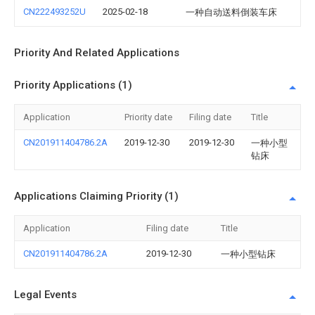
CN222493252U
2025-02-18
一种自动送料倒装车床
Priority And Related Applications
Priority Applications (1)
Application
Priority date
Filing date
Title
CN201911404786.2A
2019-12-30
2019-12-30
一种小型
钻床
Applications Claiming Priority (1)
Application
Filing date
Title
CN201911404786.2A
2019-12-30
一种小型钻床
Legal Events