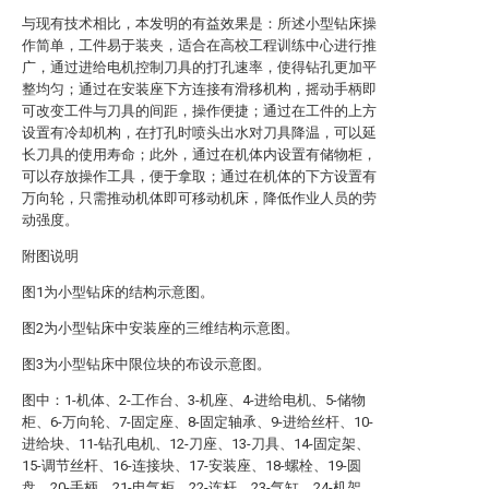
与现有技术相比，本发明的有益效果是：所述小型钻床操
作简单，工件易于装夹，适合在高校工程训练中心进行推
广，通过进给电机控制刀具的打孔速率，使得钻孔更加平
整均匀；通过在安装座下方连接有滑移机构，摇动手柄即
可改变工件与刀具的间距，操作便捷；通过在工件的上方
设置有冷却机构，在打孔时喷头出水对刀具降温，可以延
长刀具的使用寿命；此外，通过在机体内设置有储物柜，
可以存放操作工具，便于拿取；通过在机体的下方设置有
万向轮，只需推动机体即可移动机床，降低作业人员的劳
动强度。
附图说明
图1为小型钻床的结构示意图。
图2为小型钻床中安装座的三维结构示意图。
图3为小型钻床中限位块的布设示意图。
图中：1-机体、2-工作台、3-机座、4-进给电机、5-储物
柜、6-万向轮、7-固定座、8-固定轴承、9-进给丝杆、10-
进给块、11-钻孔电机、12-刀座、13-刀具、14-固定架、
15-调节丝杆、16-连接块、17-安装座、18-螺栓、19-圆
盘、20-手柄、21-电气柜、22-连杆、23-气缸、24-机架、