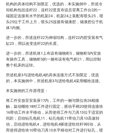
机构的具体结构不加限定，优选的，本实施例中，所述冷
却机构包括连杆22，连杆22竖直布设且背离工作台2的一
端固定连接有水平的机架24，机架24上装配有喷头25，喷
头25位于工件上方，喷头25连接有储液腔，储液腔位于机
体1内侧。
进一步的，所述连杆22为伸缩结构，连杆22内腔安装有气
缸23，用以改变连杆22的长度。
进一步的，所述机体1上布设有储物柜5，储物柜5内安放
有操作工具，储物柜5的一侧布设有电气柜21，用以控制
整个机床的运转。
所述机座3与进给电机4的具体连接方式不加限定，优选
的，本实施例中，所述机座3与进给电机4采用螺栓连接。
本实施例的工作原理是：
将工件安放至安装座17内，工件的一侧与限位块26相接
触，旋动螺栓18对工件进行固定，摇动手柄20使得连接块
16带动工件水平移动，从而使得工件与刀具13位于适宜的
间距；启动钻孔电机11，钻孔电机11带动刀具13高速转
动，启动进给电机4，进给电机4驱使进给丝杆9转动，从
而使得进给块10带动刀具13水平移动对工件进行钻孔，喷