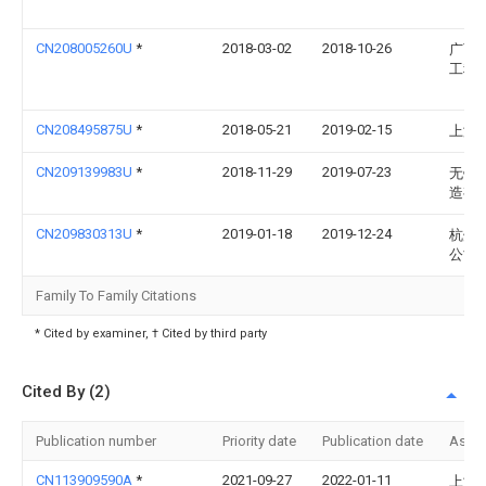
CN208005260U
*
2018-03-02
2018-10-26
广西
工程
CN208495875U
*
2018-05-21
2019-02-15
上海
CN209139983U
*
2018-11-29
2019-07-23
无锡
造有
CN209830313U
*
2019-01-18
2019-12-24
杭州
公司
Family To Family Citations
* Cited by examiner, † Cited by third party
Cited By (2)
Publication number
Priority date
Publication date
Assi
CN113909590A
*
2021-09-27
2022-01-11
上海