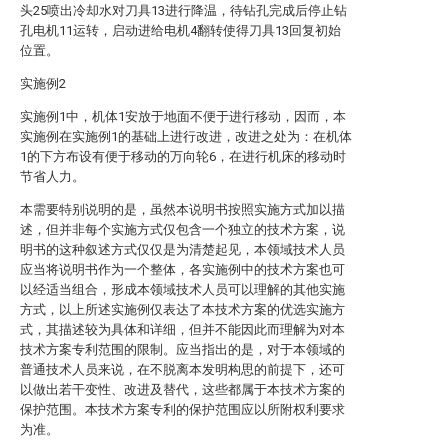
头25喷出冷却水对刀具13进行降温，待钻孔完成后停止钻
孔电机11运转，启动进给电机4翻转使得刀具13回复初始
位置。
实施例2
实施例1中，机体1安放于地面不便于进行移动，因而，本
实施例在实施例1的基础上进行改进，改进之处为：在机体
1的下方布设有便于移动的万向轮6，在进行机床的移动时
节省人力。
本需要特别说明的是，虽然本说明书按照实施方式加以描
述，但并非每个实施方式仅包含一个独立的技术方案，说
明书的这种叙述方式仅仅是为清楚起见，本领域技术人员
应当将说明书作为一个整体，各实施例中的技术方案也可
以经适当组合，形成本领域技术人员可以理解的其他实施
方式，以上所述实施例仅表达了本技术方案的优选实施方
式，其描述较为具体和详细，但并不能因此而理解为对本
技术方案专利范围的限制。应当指出的是，对于本领域的
普通技术人员来说，在不脱离本发明构思的前提下，还可
以做出若干变性、改进及替代，这些都属于本技术方案的
保护范围。本技术方案专利的保护范围应以所附权利要求
为准。