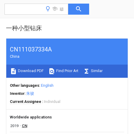
一种小型钻床
CN111037334A
China
Download PDF
Find Prior Art
Similar
Other languages
English
Inventor
朱骏
Current Assignee
Individual
Worldwide applications
2019
CN