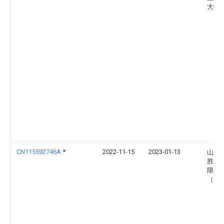
大学
CN115592746A
*
2022-11-15
2023-01-13
山东
胜木
限公
（Cn