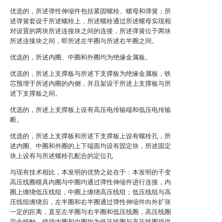
优选的，所述弹性伸缩件包括紧固螺栓、螺母和弹簧；所
述弹簧套设于所述螺栓上，所述螺栓通过所述螺母实现相
对设置的两块所述连接块之间的连接，所述弹簧位于两块
所述连接块之间，即所述左半圈与所述右半圈之间。
优选的，所述内圈、中圈和外圈均为绝缘金属板。
优选的，所述上支撑板与所述下支撑板为绝缘金属板，铁
芯预埋于所述内圈的内侧，并且架设于所述上支撑板与所
述下支撑板之间。
优选的，所述上支撑板上设有高压电传输端和低压电传输
断。
优选的，所述上支撑板和所述下支撑板上设有螺栓孔，所
述内圈、中圈和外圈的上下端面均设有固定块，所述固定
块上设有与所述螺栓孔配合的定位孔
与现有技术相比，本发明的优势之处在于：本发明的干变
高压线圈模具内圈与中圈均通过弹性伸缩件进行连接，内
圈上缠绕低压线组，中圈上缠绕高压线组；低压线组与高
压线组缠绕后，左半圈和右半圈通过弹性伸缩件向外扩张
一定的距离，直至左半圈与右半圈和低压线圈，高压线圈
完全抵触，使得内圈和中圈均为低压线圈与高压线圈提供