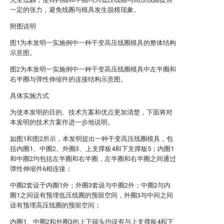
一定的张力，避免线圈与模具发生脱模现象。
附图说明
图1为本发明一实施例中一种干变高压线圈模具的整体结构
示意图。
图2为本发明一实施例中一种干变高压线圈模具中左半圈和
右半圈与弹性伸缩件的连接结构示意图。
具体实施方式
为使本发明的目的、技术方案和优点更加清楚，下面将对
本发明的技术方案作进一步地说明。
如图1和图2所示，本发明提出一种干变高压线圈模具，包
括内圈1、中圈2、外圈3、上支撑板4和下支撑板5；内圈1
和中圈2均包括左半圈和右半圈，左半圈和右半圈之间通过
弹性伸缩件6相连接；
中圈2套设于内圈1外；外圈3套设与中圈2外；中圈2与内
圈1之间设有预埋低压线圈的预留空间，外圈3与中间之间
设有预埋高压线圈的预留空间；
内圈1、中圈2和外圈3的上下端头均设有与上支撑板4和下