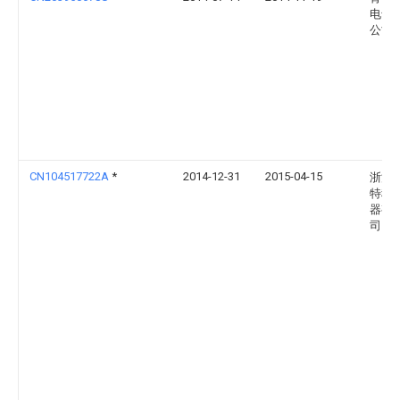
电气
公司
CN104517722A
*
2014-12-31
2015-04-15
浙江
特种
器有
司