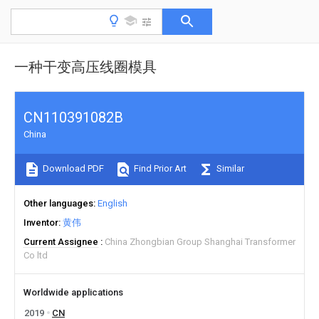
一种干变高压线圈模具
CN110391082B
China
Download PDF
Find Prior Art
Similar
Other languages
English
Inventor
黄伟
Current Assignee
China Zhongbian Group Shanghai Transformer
Co ltd
Worldwide applications
2019
CN