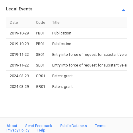
Legal Events
Date
Code
Title
2019-10-29
PB01
Publication
2019-10-29
PB01
Publication
2019-11-22
SE01
Entry into force of request for substantive exa
2019-11-22
SE01
Entry into force of request for substantive exa
2024-03-29
GR01
Patent grant
2024-03-29
GR01
Patent grant
About
Send Feedback
Public Datasets
Terms
Privacy Policy
Help