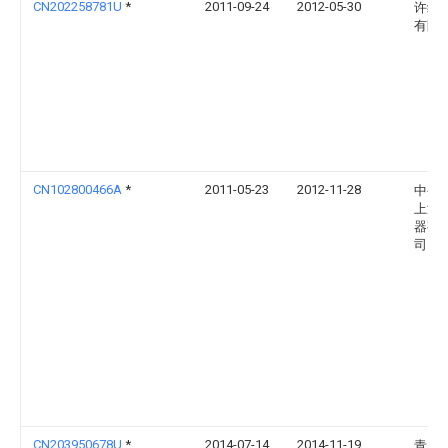
CN202258781U
*
2011-09-24
2012-05-30
许继
有限
CN102800466A
*
2011-05-23
2012-11-28
中变
上海
器有
司
CN203950678U
*
2014-07-14
2014-11-19
青岛