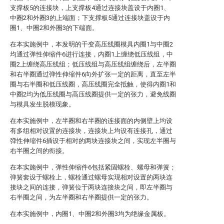
支撑板5的连接块，上支撑板4通过连接块盖设于内圈1、
中圈2和外圈3的上端面；下支撑板5通过连接块盖设于内
圈1、中圈2和外圈3的下端面。
在本实施例中，本发明的干变高压线圈模具内圈1与中圈2
均通过弹性伸缩件6进行连接，内圈1上缠绕低压线组，中
圈2上缠绕高压线组；低压线组与高压线组缠绕后，左半圈
和右半圈通过弹性伸缩件6向外扩张一定的距离，直至左半
圈与右半圈和低压线圈，高压线圈完全抵触，使得内圈1和
中圈2均为低压线圈与高压线圈提供一定的张力，避免线圈
与模具发生脱模现象。
在本实施例中，左半圈和右半圈的连接面的内侧壁上均设
有多组相对设置的连接块，连接块上均设有连接孔，通过
弹性伸缩件6插设于相对的两块连接块之间，实现左半圈与
右半圈之间的衔接。
在本实施例中，弹性伸缩件6包括紧固螺栓、螺母和弹簧；
弹簧套设于螺栓上，螺栓通过螺母实现相对设置的两块连
接块之间的连接，弹簧位于两块连接块之间，即左半圈与
右半圈之间，为左半圈和右半圈提供一定的张力。
在本实施例中，内圈1、中圈2和外圈3均为绝缘金属板。