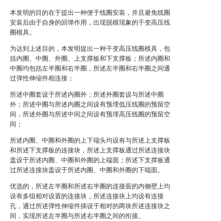
本发明的目的在于提出一种便于线圈安装，并且避免线圈
安装后由于自身的回弹作用，出现脱模现象的干变高压线
圈模具。
为达到上述目的，本发明提出一种干变高压线圈模具，包
括内圈、中圈、外圈、上支撑板和下支撑板；所述内圈和
中圈均包括左半圈和右半圈，所述左半圈和右半圈之间通
过弹性伸缩件相连接；
所述中圈套设于所述内圈外；所述外圈套设与所述中圈
外；所述中圈与所述内圈之间设有预埋低压线圈的预留空
间，所述外圈与所述中间之间设有预埋高压线圈的预留空
间；
所述内圈、中圈和外圈的上下端头均设有与所述上支撑板
和所述下支撑板的连接块，所述上支撑板通过所述连接块
盖设于所述内圈、中圈和外圈的上端面；所述下支撑板通
过所述连接块盖设于所述内圈、中圈和外圈的下端面。
优选的，所述左半圈和所述右半圈的连接面的内侧壁上均
设有多组相对设置的连接块，所述连接块上均设有连接
孔，通过所述弹性伸缩件插设于相对的两块所述连接块之
间，实现所述左半圈与所述右半圈之间的衔接。