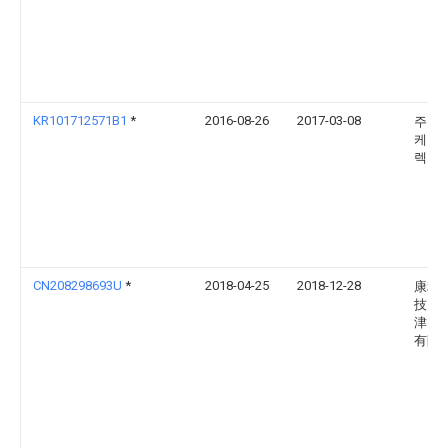
KR101712571B1
*
2016-08-26
2017-03-08
주식
케이피
렉트
CN208298693U
*
2018-04-25
2018-12-28
康利
技（
津）
有限