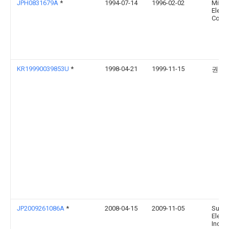
JPH0831679A
*
1994-07-14
1996-02-02
Mitsu
Electr
Corp
KR19990039853U
*
1998-04-21
1999-11-15
권호
JP2009261086A
*
2008-04-15
2009-11-05
Sumi
Electr
Ind L