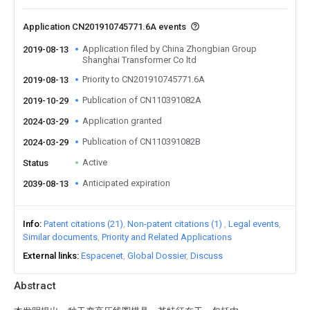
Application CN201910745771.6A events
Application filed by China Zhongbian Group
2019-08-13
Shanghai Transformer Co ltd
Priority to CN201910745771.6A
2019-08-13
Publication of CN110391082A
2019-10-29
Application granted
2024-03-29
Publication of CN110391082B
2024-03-29
Active
Status
Anticipated expiration
2039-08-13
Info
Patent citations (21)
Non-patent citations (1)
Legal events
Similar documents
Priority and Related Applications
External links
Espacenet
Global Dossier
Discuss
Abstract