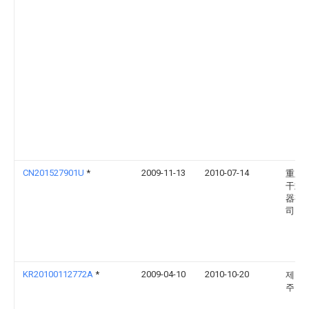
CN201527901U
*
2009-11-13
2010-07-14
重庆
干式
器有
司
KR20100112772A
*
2009-04-10
2010-10-20
제룡
주식