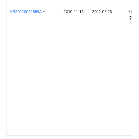
KR20120051889A
*
2010-11-15
2012-05-23
제룡
주식