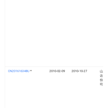
CN201616348U
*
2010-02-09
2010-10-27
山东
达电
份有
司