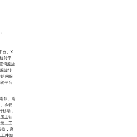
置。
平台、X
服旋转平
度伺服旋
伺服旋转
进给伺服
旋转平台
、滑轨、滑
腿、承载
行移动，
静压主轴
和第二工
转换，磨
二工件加