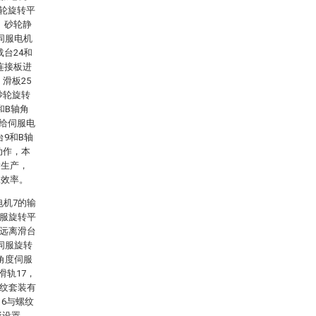
砂轮旋转平
、砂轮静
三伺服电机
载台24和
连接板进
滑板25
砂轮旋转
和B轴角
进给伺服电
9和B轴
动作，本
量生产，
工效率。
电机7的输
伺服旋转平
0远离滑台
伺服旋转
角度伺服
滑轨17，
螺纹套装有
6与螺纹
形设置，