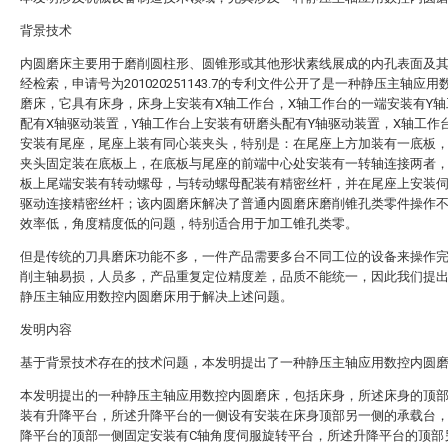
背景技术
内圆磨床主要用于磨削圆柱形、圆锥形或其他形状素线展成的内孔表面及
经检索，申请号为201020251143.7的专利文件公开了是一种静压主轴应用
磨床，它具有床身，床身上安装有X轴工作台，X轴工作台的一端安装有Y轴
配有X轴驱动装置，Y轴工作台上安装有研磨头配有Y轴驱动装置，X轴工作
安装有尾座，尾座上装有同心装夹头，特别是：在尾座上方加装有一底板
夹头固定装在底板上，在底板与尾座的前端中心处安装有一转轴连接两者
板上尾端安装有转动螺母，与转动螺母配装有精密丝杆，并在尾座上安装
驱动连接精密丝杆；该内圆磨床解决了普通内圆磨床磨削锥孔类零件操作
效率低，角度精度低的问题，特别适合用于加工锥孔类零。
但是传统的刀具磨床功能不多，一件产品需要多台不同工位的设备来操作
削主轴易损，人员多，产品重复定位精度差，品质不能统一，因此我们提
静压主轴应用数控内圆磨床用于解决上述问题。
发明内容
基于背景技术存在的技术问题，本发明提出了一种静压主轴应用数控内圆
本发明提出的一种静压主轴应用数控内圆磨床，包括床身，所述床身的顶
装有升降平台，所述升降平台的一侧设有安装在床身顶部另一侧的承载台
降平台的顶部一侧固定安装有C轴角度伺服旋转平台，所述升降平台的顶部