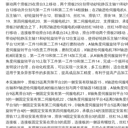
驱动两个滑板25在滑台3上移动，两个滑板25分别带动砂轮静压主轴11和
台12移动并分别与第一工件13和第二工件14相接触；在Z轴进给伺服电机6
压主轴11、砂轮旋转平台12、联轴器15、丝杠16、滑轨17、滑块18、第
19、第四伺服电机20、第一伺服电机21、第二伺服电机22、支撑腿23、承
滑板25的配合之下，利用Z轴进给伺服电机6驱动丝杠16转动，丝杠16带动
行移动，连接板带动滑台3在承载台24上滑动，滑台3带动两个滑板25移动，
带动砂轮静压主轴11和砂轮旋转平台12往复运动，使得砂轮静压主轴11和
平台12对第一工件13和第二工件14进行磨削动作，A轴角度伺服旋转平台9
度伺服旋转平台10负责工序转换，磨削完成后，X轴进给伺服电机7和Y轴
机8回退复位，第一工件13和第二工件14加工完成，从A轴角度伺服旋转平台
角度伺服旋转平台10上取下工件第一工件13和第二工件14，完成一个循环
发明设计合理，自动化程度高，可以实现一次装夹，多工位磨削，适合批
适用于复杂异形零件的多面加工，提高成品加工精度，有利于提高产品加
本实施例中，滑板25远离升降平台2的一侧安装有联轴器15，X轴进给伺服
出轴和Y轴进给伺服电机8的输出轴分别与两个联轴器15相连接，A轴角度
台9远离滑台3的一侧固定安装有第一伺服电机21，B轴角度伺服旋转平台1
3的一侧固定安装有第二伺服电机22，C轴角度伺服旋转平台4远离D轴角度
平台5的一侧固定安装有第三伺服电机19，D轴角度伺服旋转平台5远离C轴
旋转平台4的一侧固定安装有第四伺服电机20，承载台24的顶部固定安装有
滑轨17上滑动安装有滑块18，滑块18固定安装在滑台3的底部，丝杠16上
连接板，连接板固定安装在滑台3的底部，连接板的一侧设有螺纹孔，丝杠1
孔螺纹连接，支撑腿23的底端固定安装有锥形底座，且四个支撑腿23呈矩