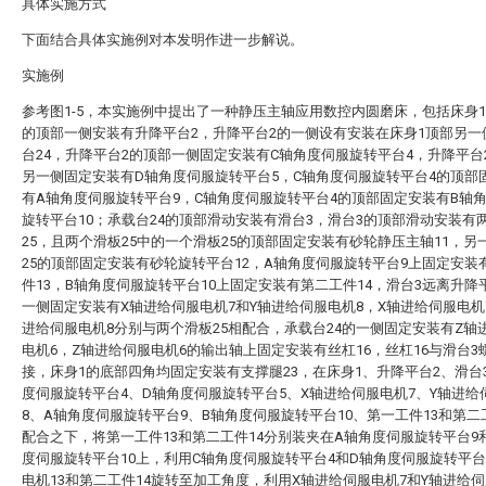
具体实施方式
下面结合具体实施例对本发明作进一步解说。
实施例
参考图1-5，本实施例中提出了一种静压主轴应用数控内圆磨床，包括床身1
的顶部一侧安装有升降平台2，升降平台2的一侧设有安装在床身1顶部另一
台24，升降平台2的顶部一侧固定安装有C轴角度伺服旋转平台4，升降平台
另一侧固定安装有D轴角度伺服旋转平台5，C轴角度伺服旋转平台4的顶部
有A轴角度伺服旋转平台9，C轴角度伺服旋转平台4的顶部固定安装有B轴
旋转平台10；承载台24的顶部滑动安装有滑台3，滑台3的顶部滑动安装有
25，且两个滑板25中的一个滑板25的顶部固定安装有砂轮静压主轴11，另
25的顶部固定安装有砂轮旋转平台12，A轴角度伺服旋转平台9上固定安装
件13，B轴角度伺服旋转平台10上固定安装有第二工件14，滑台3远离升降
一侧固定安装有X轴进给伺服电机7和Y轴进给伺服电机8，X轴进给伺服电机
进给伺服电机8分别与两个滑板25相配合，承载台24的一侧固定安装有Z轴
电机6，Z轴进给伺服电机6的输出轴上固定安装有丝杠16，丝杠16与滑台3
接，床身1的底部四角均固定安装有支撑腿23，在床身1、升降平台2、滑台
度伺服旋转平台4、D轴角度伺服旋转平台5、X轴进给伺服电机7、Y轴进给
8、A轴角度伺服旋转平台9、B轴角度伺服旋转平台10、第一工件13和第二
配合之下，将第一工件13和第二工件14分别装夹在A轴角度伺服旋转平台9
度伺服旋转平台10上，利用C轴角度伺服旋转平台4和D轴角度伺服旋转平台
电机13和第二工件14旋转至加工角度，利用X轴进给伺服电机7和Y轴进给伺