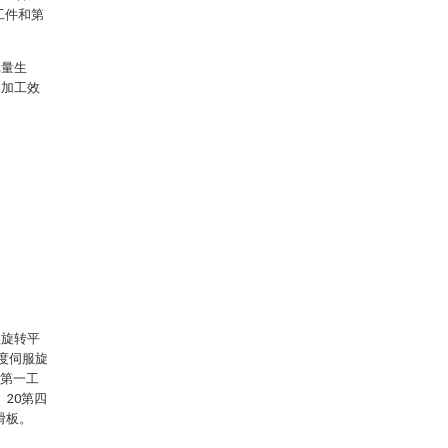
工件和第
批量生
品加工效
服旋转平
角度伺服旋
3第一工
、20第四
滑板。