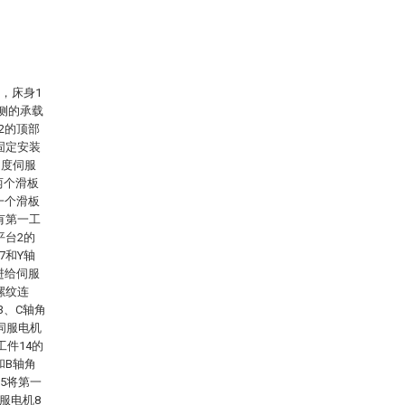
，床身1
侧的承载
2的顶部
固定安装
角度伺服
两个滑板
一个滑板
有第一工
平台2的
7和Y轴
进给伺服
螺纹连
3、C轴角
伺服电机
工件14的
和B轴角
5将第一
服电机8