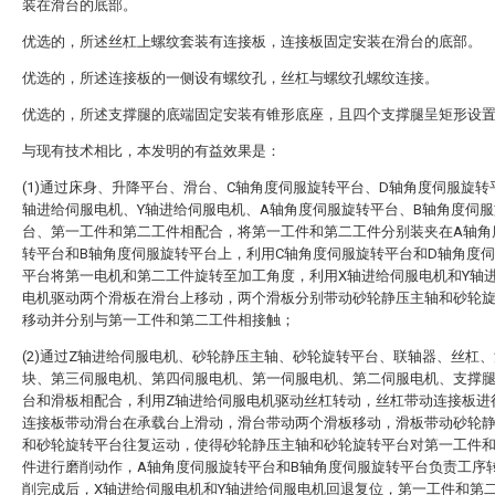
装在滑台的底部。
优选的，所述丝杠上螺纹套装有连接板，连接板固定安装在滑台的底部。
优选的，所述连接板的一侧设有螺纹孔，丝杠与螺纹孔螺纹连接。
优选的，所述支撑腿的底端固定安装有锥形底座，且四个支撑腿呈矩形设
与现有技术相比，本发明的有益效果是：
(1)通过床身、升降平台、滑台、C轴角度伺服旋转平台、D轴角度伺服旋转
轴进给伺服电机、Y轴进给伺服电机、A轴角度伺服旋转平台、B轴角度伺
台、第一工件和第二工件相配合，将第一工件和第二工件分别装夹在A轴角
转平台和B轴角度伺服旋转平台上，利用C轴角度伺服旋转平台和D轴角度
平台将第一电机和第二工件旋转至加工角度，利用X轴进给伺服电机和Y轴
电机驱动两个滑板在滑台上移动，两个滑板分别带动砂轮静压主轴和砂轮
移动并分别与第一工件和第二工件相接触；
(2)通过Z轴进给伺服电机、砂轮静压主轴、砂轮旋转平台、联轴器、丝杠
块、第三伺服电机、第四伺服电机、第一伺服电机、第二伺服电机、支撑
台和滑板相配合，利用Z轴进给伺服电机驱动丝杠转动，丝杠带动连接板进
连接板带动滑台在承载台上滑动，滑台带动两个滑板移动，滑板带动砂轮
和砂轮旋转平台往复运动，使得砂轮静压主轴和砂轮旋转平台对第一工件
件进行磨削动作，A轴角度伺服旋转平台和B轴角度伺服旋转平台负责工序
削完成后，X轴进给伺服电机和Y轴进给伺服电机回退复位，第一工件和第