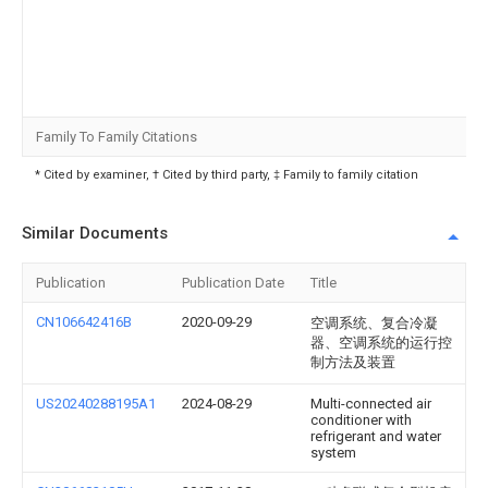
Family To Family Citations
* Cited by examiner, † Cited by third party, ‡ Family to family citation
Similar Documents
Publication
Publication Date
Title
CN106642416B
2020-09-29
空调系统、复合冷凝
器、空调系统的运行控
制方法及装置
US20240288195A1
2024-08-29
Multi-connected air
conditioner with
refrigerant and water
system