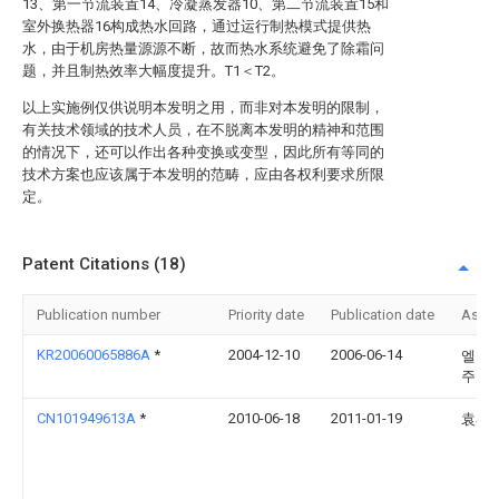
13、第一节流装置14、冷凝蒸发器10、第二节流装置15和
室外换热器16构成热水回路，通过运行制热模式提供热
水，由于机房热量源源不断，故而热水系统避免了除霜问
题，并且制热效率大幅度提升。T1＜T2。
以上实施例仅供说明本发明之用，而非对本发明的限制，
有关技术领域的技术人员，在不脱离本发明的精神和范围
的情况下，还可以作出各种变换或变型，因此所有等同的
技术方案也应该属于本发明的范畴，应由各权利要求所限
定。
Patent Citations (18)
Publication number
Priority date
Publication date
Assi
KR20060065886A
*
2004-12-10
2006-06-14
엘지
주식
CN101949613A
*
2010-06-18
2011-01-19
袁小