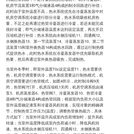
机房节流装置3和气分储液器4构成的制冷回路进行补偿；
此时由于室外温度不高，热水系统优先在冷凝蒸发器中对
机房空调系统冷媒进行部分冷凝，热水系统吸收机房热
量，不足之处再通过热管冷凝器进行冷凝，若还未能完成
很好冷凝，即气分储液器温度未达到设定温度，再次开启
压缩机进行补偿；热水系统由水侧压缩机11、四通阀12、
水侧换热器13、第一节流装置14、冷凝蒸发器10、第二节
流装置15和室外换热器16构成热水回路，通过运行制热模
式提供热水，此时热水系统在冷凝蒸发器中优先吸取机房
热量，然后再通过室外换热器吸热，完成制热。
当室外冬季时，即室外温度T0≤设定温度T1，热水需要供
热，机房空调需要供冷，热水系统需要运行制热模式，机
房空调需要进行热管模式，如图4所示，此时制冷阀9关
闭，热管阀7打开，机房压缩机1关闭，机房空调系统由液
泵5、机房蒸发器6、热管阀7、冷凝蒸发器10、热管冷凝
器8和气分储液器4构成热管回路；根据室内负荷大小以及
室外温度确定液泵和冷凝器风机转速，实现冷量的精确调
节，控制热管工作压力(温度)，调整热管换热能力，具体
方式如下：当室外环温升高或室内负荷增加时，提升风机
转速；当室外温度降低或室内负荷减小时，降低风机转
速。热水系统由水侧压缩机11、四通阀12、水侧换热器