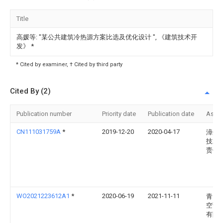
Title
高媛等: "某公共建筑冷热源方案比选及优化设计 ", 《建筑技术开
发》
*
* Cited by examiner, † Cited by third party
Cited By (2)
Publication number
Priority date
Publication date
Assi
CN111031759A
*
2019-12-20
2020-04-17
漳州
技术
责任
WO2021223612A1
*
2020-06-19
2021-11-11
青岛
空调
有限