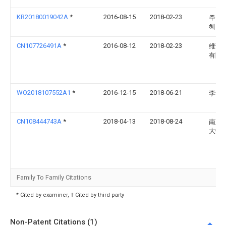
KR20180019042A
*
2016-08-15
2018-02-23
주식
혜경
CN107726491A
*
2016-08-12
2018-02-23
维谛
有限
WO2018107552A1
*
2016-12-15
2018-06-21
李华
CN108444743A
*
2018-04-13
2018-08-24
南京
大学
Family To Family Citations
* Cited by examiner, † Cited by third party
Non-Patent Citations (1)