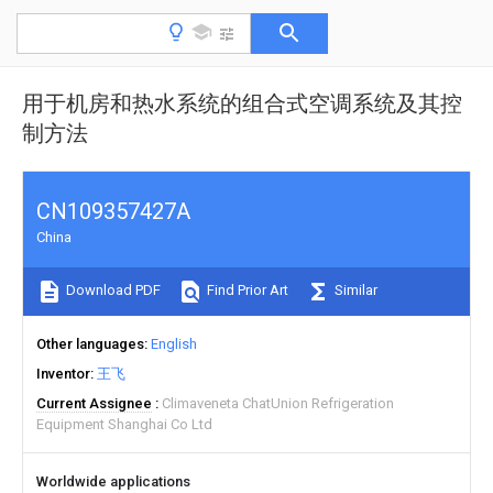
用于机房和热水系统的组合式空调系统及其控
制方法
CN109357427A
China
Download PDF
Find Prior Art
Similar
Other languages
English
Inventor
王飞
Current Assignee
Climaveneta ChatUnion Refrigeration
Equipment Shanghai Co Ltd
Worldwide applications