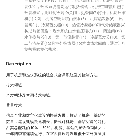
当室外温度T0≤设定温度T1，热水需要供热，机房空调需
要供冷，热水系统需要运行制热模式，机房空调需要进行
热管模式，此时制冷阀(9)关闭，热管阀(7)打开，机房压缩
机(1)关闭，机房空调系统由液泵(5)、机房蒸发器(6)、热
管阀(7)、冷凝蒸发器(10)、热管冷凝器(8)和气分储液器(4)
构成热管回路；热水系统由水侧压缩机(11)、四通阀(12)、
水侧换热器(13)、第一节流装置(14)、冷凝蒸发器(10)、第
二节流装置(15)和室外换热器(16)构成热水回路，通过运行
制热模式提供热水。
Description
用于机房和热水系统的组合式空调系统及其控制方法
技术领域
本发明涉及空调技术领域。
背景技术
信息产业和数字化建设的快速发展，推动了机房、基站的
数量，建设规模快速增长，据统计机房、基站空调的能耗
占其总能耗的40％～50％。机房、基站的显热负荷比大，
一年四季需连续运行，在室内侧设定温度低于室外侧温度