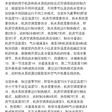
本发明的用于机房和热水系统的组合式空调系统的控制方
法，根据室外不同环境温度、不同季节以及供热水需求分
别切换不同回路运行不同工作模式。当室外为夏季时(即室
外温度T0＞设定温度T2)，机房空调需要供冷，热水系统需
要供热水，机房空调需要供冷，热水系统需要供热水，即
机房空调系统运行制冷模式，热水系统运行制热模式，如
图2所示，此时制冷阀9打开，热管阀7关闭，机房节流装
置3打开，机房空调系统由机房压缩机1、制冷冷凝器2、
机房节流装置3、气分储液器4、液泵5和机房蒸发器6构成
制冷回路；根据室内负荷大小以及室外温度高低确定压缩
机的转速、膨胀阀开度以及冷凝器风机的转速，实现冷量
调节。热水系统由水侧压缩机11、四通阀12、水侧换热器
13、第一节流装置14、冷凝蒸发器10、第二节流装置15和
室外换热器16构成热水回路，通过运行制热模式提供热
水，此时热水系统通过吸取室外空气中热量实现供热。
当室外春、秋过渡季节时，即室外温度T0大于设定温度T1
并小于等于设定温度T2，热水需要供热，机房空调需要供
冷，热水系统需要运行制热模式，机房空调需要进行耦合
模式，如图3所示，此时制冷阀9关闭，热管阀7打开，机
房节流装置3打开，机房空调系统由液泵5、机房蒸发器
6、热管阀7、冷凝蒸发器10、热管冷凝器8和气分储液器4
构成热管回路，不足冷量由机房压缩机1、制冷冷凝器2、