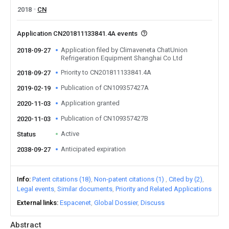
2018
CN
Application CN201811133841.4A events
Application filed by Climaveneta ChatUnion
2018-09-27
Refrigeration Equipment Shanghai Co Ltd
Priority to CN201811133841.4A
2018-09-27
Publication of CN109357427A
2019-02-19
Application granted
2020-11-03
Publication of CN109357427B
2020-11-03
Active
Status
Anticipated expiration
2038-09-27
Info
Patent citations (18)
Non-patent citations (1)
Cited by (2)
Legal events
Similar documents
Priority and Related Applications
External links
Espacenet
Global Dossier
Discuss
Abstract