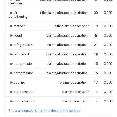
treatment
air
title,claims,abstract,description
30
0.000
conditioning
method
title,claims,description
9
0.000
liquid
claims,abstract,description
43
0.000
refrigeration
claims,abstract,description
23
0.000
refrigerant
claims,abstract,description
19
0.000
compression
claims,abstract,description
15
0.000
compression
claims,abstract,description
15
0.000
cooling
claims,description
17
0.000
condensation
claims,description
4
0.000
condensation
claims,description
4
0.000
Show all concepts from the description section