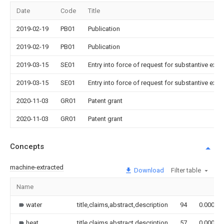
Date
Code
Title
2019-02-19
PB01
Publication
2019-02-19
PB01
Publication
2019-03-15
SE01
Entry into force of request for substantive exa
2019-03-15
SE01
Entry into force of request for substantive exa
2020-11-03
GR01
Patent grant
2020-11-03
GR01
Patent grant
Concepts
machine-extracted
Download
Filter table
Name
water
title,claims,abstract,description
94
0.000
heat
title,claims,abstract,description
57
0.000