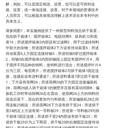
解，例如，可以是固定相连、设置，也可以是可拆卸连
接、设置，或一体地连接、设置。对于本领域的普通技术
人员而言，可以根据具体情况理解上述术语在本专利中的
具体含义。
请参阅图1，本实施例提供了一种新型饲料混合烘干装置，
包括烘干箱体1、搅拌箱体2、电阻丝网9、鼓风机12和底
座13；所述搅拌箱体2内部设有过滤网3，用于过滤掉饲料
中较大的杂物；所述搅拌箱体2下方设有传动装置6；所述
传动装置6上方固定连接转轴5；所述转轴5穿过搅拌箱体
2，转轴5在搅拌箱体2内部的轴段上固定有搅拌叶片4，用
于搅拌不同品种的饲料，使饲料进行混合；所述搅拌叶片4
分为三层，每层两片；所述搅拌箱体2与烘干箱体1固定连
接，连接处设有进料通道7；所述进料通道7穿过烘干箱体
1，下方设有筛网26；所述筛网26的下方固定连接偏振机
28，筛网26嵌入烘干箱体1的侧壁并且留有震动间隙8，偏
振机工作时带动筛网26左右震动，使筛网26上方的饲料经
筛选后落下，混合的更加均匀和彻底；所述偏振机28之间
用连板25相连；所述筛网26下方设有烘干室24；所述烘干
室24的左上方设有第一导料板29；所述第一导料板29与烘
干箱体1固定连接；所述烘干室24内部设有烘干板23；所
述烘干板23分为上下两层，烘干板23的右侧固定连接传动
轴21；所述传动轴21穿过烘干箱体1的侧壁与旋转电机20