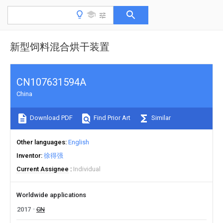
新型饲料混合烘干装置
CN107631594A
China
Download PDF
Find Prior Art
Similar
Other languages
English
Inventor
徐得强
Current Assignee
Individual
Worldwide applications
2017
CN