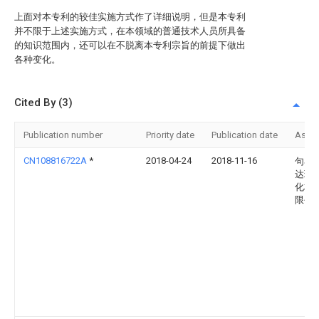
上面对本专利的较佳实施方式作了详细说明，但是本专利
并不限于上述实施方式，在本领域的普通技术人员所具备
的知识范围内，还可以在不脱离本专利宗旨的前提下做出
各种变化。
Cited By (3)
Publication number
Priority date
Publication date
Assi
CN108816722A
*
2018-04-24
2018-11-16
句容
达环
化材
限公