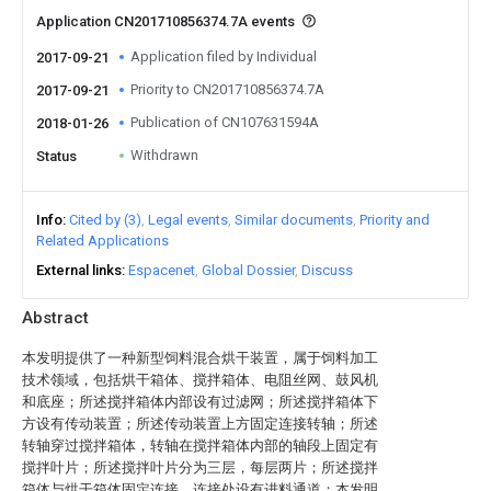
Application CN201710856374.7A events
Application filed by Individual
2017-09-21
Priority to CN201710856374.7A
2017-09-21
Publication of CN107631594A
2018-01-26
Withdrawn
Status
Info
Cited by (3)
Legal events
Similar documents
Priority and
Related Applications
External links
Espacenet
Global Dossier
Discuss
Abstract
本发明提供了一种新型饲料混合烘干装置，属于饲料加工
技术领域，包括烘干箱体、搅拌箱体、电阻丝网、鼓风机
和底座；所述搅拌箱体内部设有过滤网；所述搅拌箱体下
方设有传动装置；所述传动装置上方固定连接转轴；所述
转轴穿过搅拌箱体，转轴在搅拌箱体内部的轴段上固定有
搅拌叶片；所述搅拌叶片分为三层，每层两片；所述搅拌
箱体与烘干箱体固定连接，连接处设有进料通道；本发明