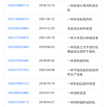
CN207980911U
2018-10-19
一种多级分离饲料混合
机
CN212684407U
2021-03-12
一种色母粒搅拌机
CN209810086U
2019-12-20
高效混合粉料装置
CN212728687U
2021-03-19
一种大米蛋白除镉设备
CN209020280U
2019-06-25
一种高效立式平底叶轮
螺旋组合搅拌干燥机
CN207056368U
2018-03-02
一种原料搅拌机
CN222722395U
2025-04-08
一种节能高效的鱼粉饲
料生产设备
CN207980512U
2018-10-19
一种乳制品搅拌装置
CN208302688U
2019-01-01
一种混料装置
CN207269811U
2018-04-27
一种饲料抛料成型机