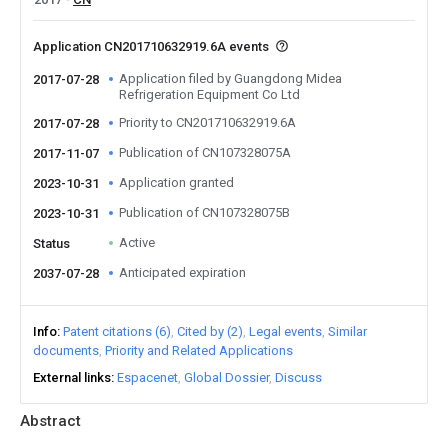
Application CN201710632919.6A events
Application filed by Guangdong Midea
2017-07-28
Refrigeration Equipment Co Ltd
Priority to CN201710632919.6A
2017-07-28
Publication of CN107328075A
2017-11-07
Application granted
2023-10-31
Publication of CN107328075B
2023-10-31
Active
Status
Anticipated expiration
2037-07-28
Info
Patent citations (6)
Cited by (2)
Legal events
Similar
documents
Priority and Related Applications
External links
Espacenet
Global Dossier
Discuss
Abstract