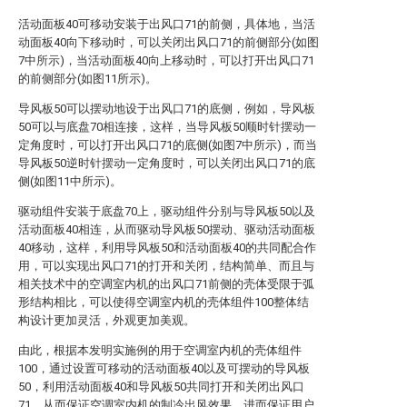
活动面板40可移动安装于出风口71的前侧，具体地，当活
动面板40向下移动时，可以关闭出风口71的前侧部分(如图
7中所示)，当活动面板40向上移动时，可以打开出风口71
的前侧部分(如图11所示)。
导风板50可以摆动地设于出风口71的底侧，例如，导风板
50可以与底盘70相连接，这样，当导风板50顺时针摆动一
定角度时，可以打开出风口71的底侧(如图7中所示)，而当
导风板50逆时针摆动一定角度时，可以关闭出风口71的底
侧(如图11中所示)。
驱动组件安装于底盘70上，驱动组件分别与导风板50以及
活动面板40相连，从而驱动导风板50摆动、驱动活动面板
40移动，这样，利用导风板50和活动面板40的共同配合作
用，可以实现出风口71的打开和关闭，结构简单、而且与
相关技术中的空调室内机的出风口71前侧的壳体受限于弧
形结构相比，可以使得空调室内机的壳体组件100整体结
构设计更加灵活，外观更加美观。
由此，根据本发明实施例的用于空调室内机的壳体组件
100，通过设置可移动的活动面板40以及可摆动的导风板
50，利用活动面板40和导风板50共同打开和关闭出风口
71，从而保证空调室内机的制冷出风效果，进而保证用户