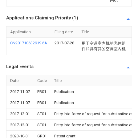
内机
Applications Claiming Priority (1)
Application
Filing date
Title
CN201710632919.6A
2017-07-28
用于空调室内机的壳体组
件和具有其的空调室内机
Legal Events
Date
Code
Title
2017-11-07
PB01
Publication
2017-11-07
PB01
Publication
2017-12-01
SE01
Entry into force of request for substantive exa
2017-12-01
SE01
Entry into force of request for substantive exa
2023-10-31
GR01
Patent grant