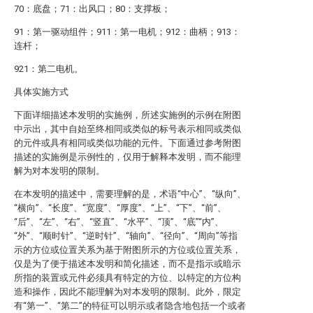
70：底盘；71：出风口；80：支撑板；
91：第一驱动组件；911：第一电机；912：曲柄；913：
连杆；
921：第二电机。
具体实施方式
下面详细描述本发明的实施例，所述实施例的示例在附图
中示出，其中自始至终相同或类似的标号表示相同或类似
的元件或具有相同或类似功能的元件。下面通过参考附图
描述的实施例是示例性的，仅用于解释本发明，而不能理
解为对本发明的限制。
在本发明的描述中，需要理解的是，术语“中心”、“纵向”、
“横向”、“长度”、“宽度”、“厚度”、“上”、“下”、“前”、
“后”、“左”、“右”、“竖直”、“水平”、“顶”、“底”“内”、
“外”、“顺时针”、“逆时针”、“轴向”、“径向”、“周向”等指
示的方位或位置关系为基于附图所示的方位或位置关系，
仅是为了便于描述本发明和简化描述，而不是指示或暗示
所指的装置或元件必须具有特定的方位、以特定的方位构
造和操作，因此不能理解为对本发明的限制。此外，限定
有“第一”、“第二”的特征可以明示或者隐含地包括一个或者