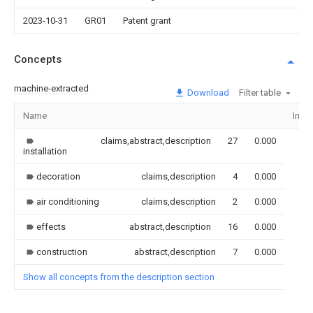
2023-10-31
GR01
Patent grant
Concepts
machine-extracted
Download
Filter table
Name
Imag
claims,abstract,description
27
0.000
installation
decoration
claims,description
4
0.000
air conditioning
claims,description
2
0.000
effects
abstract,description
16
0.000
construction
abstract,description
7
0.000
Show all concepts from the description section