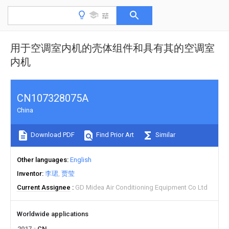
用于空调室内机的壳体组件和具有其的空调室
内机
CN107328075A
China
Download PDF
Find Prior Art
Similar
Other languages
English
Inventor
李珺
贾莹
Current Assignee
GD Midea Air Conditioning Equipment Co Ltd
Worldwide applications
2017
CN