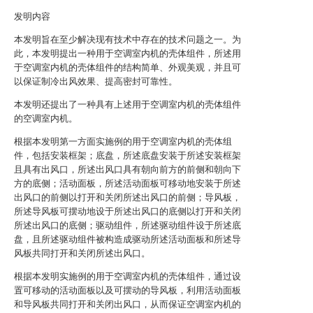
发明内容
本发明旨在至少解决现有技术中存在的技术问题之一。为
此，本发明提出一种用于空调室内机的壳体组件，所述用
于空调室内机的壳体组件的结构简单、外观美观，并且可
以保证制冷出风效果、提高密封可靠性。
本发明还提出了一种具有上述用于空调室内机的壳体组件
的空调室内机。
根据本发明第一方面实施例的用于空调室内机的壳体组
件，包括安装框架；底盘，所述底盘安装于所述安装框架
且具有出风口，所述出风口具有朝向前方的前侧和朝向下
方的底侧；活动面板，所述活动面板可移动地安装于所述
出风口的前侧以打开和关闭所述出风口的前侧；导风板，
所述导风板可摆动地设于所述出风口的底侧以打开和关闭
所述出风口的底侧；驱动组件，所述驱动组件设于所述底
盘，且所述驱动组件被构造成驱动所述活动面板和所述导
风板共同打开和关闭所述出风口。
根据本发明实施例的用于空调室内机的壳体组件，通过设
置可移动的活动面板以及可摆动的导风板，利用活动面板
和导风板共同打开和关闭出风口，从而保证空调室内机的