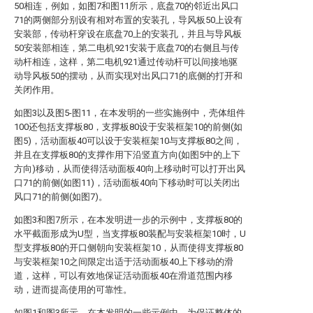
50相连，例如，如图7和图11所示，底盘70的邻近出风口
71的两侧部分别设有相对布置的安装孔，导风板50上设有
安装部，传动杆穿设在底盘70上的安装孔，并且与导风板
50安装部相连，第二电机921安装于底盘70的右侧且与传
动杆相连，这样，第二电机921通过传动杆可以间接地驱
动导风板50的摆动，从而实现对出风口71的底侧的打开和
关闭作用。
如图3以及图5-图11，在本发明的一些实施例中，壳体组件
100还包括支撑板80，支撑板80设于安装框架10的前侧(如
图5)，活动面板40可以设于安装框架10与支撑板80之间，
并且在支撑板80的支撑作用下沿竖直方向(如图5中的上下
方向)移动，从而使得活动面板40向上移动时可以打开出风
口71的前侧(如图11)，活动面板40向下移动时可以关闭出
风口71的前侧(如图7)。
如图3和图7所示，在本发明进一步的示例中，支撑板80的
水平截面形成为U型，当支撑板80装配与安装框架10时，U
型支撑板80的开口侧朝向安装框架10，从而使得支撑板80
与安装框架10之间限定出适于活动面板40上下移动的滑
道，这样，可以有效地保证活动面板40在滑道范围内移
动，进而提高使用的可靠性。
如图1和图3所示，在本发明的一些示例中，为保证整体的