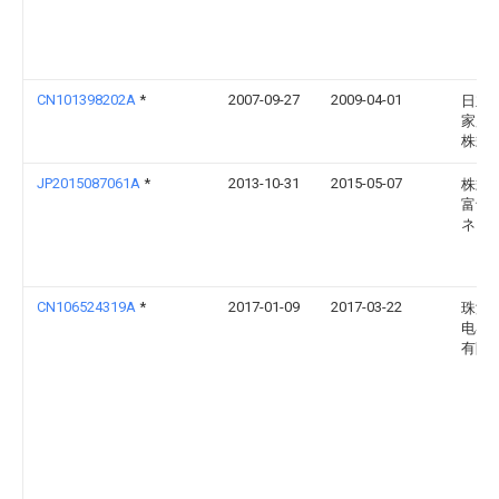
CN101398202A
*
2007-09-27
2009-04-01
日立空
家用
株式
JP2015087061A
*
2013-10-31
2015-05-07
株式
富士
ネラ
CN106524319A
*
2017-01-09
2017-03-22
珠海
电器
有限