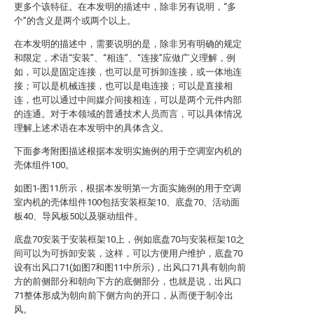
更多个该特征。在本发明的描述中，除非另有说明，“多
个”的含义是两个或两个以上。
在本发明的描述中，需要说明的是，除非另有明确的规定
和限定，术语“安装”、“相连”、“连接”应做广义理解，例
如，可以是固定连接，也可以是可拆卸连接，或一体地连
接；可以是机械连接，也可以是电连接；可以是直接相
连，也可以通过中间媒介间接相连，可以是两个元件内部
的连通。对于本领域的普通技术人员而言，可以具体情况
理解上述术语在本发明中的具体含义。
下面参考附图描述根据本发明实施例的用于空调室内机的
壳体组件100。
如图1-图11所示，根据本发明第一方面实施例的用于空调
室内机的壳体组件100包括安装框架10、底盘70、活动面
板40、导风板50以及驱动组件。
底盘70安装于安装框架10上，例如底盘70与安装框架10之
间可以为可拆卸安装，这样，可以方便用户维护，底盘70
设有出风口71(如图7和图11中所示)，出风口71具有朝向前
方的前侧部分和朝向下方的底侧部分，也就是说，出风口
71整体形成为朝向前下侧方向的开口，从而便于制冷出
风。