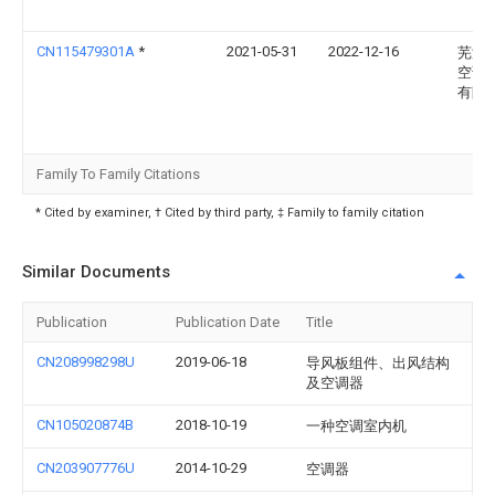
CN115479301A
*
2021-05-31
2022-12-16
芜湖
空调
有限
Family To Family Citations
* Cited by examiner, † Cited by third party, ‡ Family to family citation
Similar Documents
Publication
Publication Date
Title
CN208998298U
2019-06-18
导风板组件、出风结构
及空调器
CN105020874B
2018-10-19
一种空调室内机
CN203907776U
2014-10-29
空调器