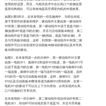
使用的舒适度，而且，与相关技术中在出风口71前侧设置
弧形结构相比，可以有效地提高空调室内机的外观效果。
如图3-图5所示，在本发明的一些实施例中，为简化布线，
便于零部件的更换和维护，驱动组件主要由第一驱动组件
91和第二驱动组件组成，第一驱动组件91设于底盘70的一
侧(如图4中底盘70的左侧)，并且与活动面板40相连，第二
驱动组件设于底盘70的另一侧(例如，底盘70的右侧)，并
且与导风板50相连，这样，利用第一驱动组件91和第二驱
动组件可以分别实现对活动面板40移动的驱动以及对导风
板50摆动的驱动。
如图5，在本发明进一步的示例中，第一驱动组件91主要
由第一电机911、曲柄912和连杆913组成，第一电机911可
以设于底盘70的左侧，第一电机911的输出轴与曲柄912的
一端连接，曲柄912的另一端与连杆913的一端连接，连杆
913的另一端与活动面板40连接，这样，曲柄912、连杆
913以及活动面板40整体形成为曲柄912滑块机构，在第一
电机911的驱动下可以沿上下方向滑动，从而实现对出风
口71前侧的打开和关闭。
在本发明的一些示例中，第二驱动组件包括传动杆和第二
电机921，传动杆可转动地安装于底盘70，并且与导风板