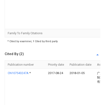
Family To Family Citations
* Cited by examiner, † Cited by third party
Cited By (2)
Publication number
Priority date
Publication date
Assi
CN107543247A
*
2017-08-24
2018-01-05
广东
制冷
有限