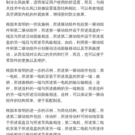
制冷出风效果，进而保证用户使用的舒适度，而且，与相
关技术中在出风口前侧设置弧形结构相比，可以有效地提
高空调室内机的外观效果，增强密封防尘效果。
根据本发明的一些实施例，所述驱动组件包括第一驱动组
件和第二驱动组件，所述第一驱动组件设于所述底盘的一
端且与所述活动面板相连，所述第二驱动组件设于所述底
盘的另一端且与所述导风板相连。由此，利用第一驱动组
件和第二驱动组件分别驱动活动面板移动以及导风板摆
动，从而实现对出风口的关闭和打开，而且，也可以便于
零部件的更换以及维护。
根据本发明的进一步的示例，所述第一驱动组件包括：第
一电机，所述第一电机安装于所述底盘的所述一端；曲
柄，所述曲柄的一端与所述第一电机的输出轴相连；连
杆，所述连杆的一端与所述曲柄的另一端相连，所述连杆
的另一端与所述活动面板相连。这样，可以保证第一驱动
组件的结构简单、便于装配制造。
根据本发明的进一步的示例，为简化结构、便于装配，所
述第二驱动组件包括：传动杆，所述传动杆可转动地安装
于所述底盘且与所述导风板相连；第二电机，所述第二电
机安装于所述底盘的所述另一端，所述第二电机与所述传
动杆相连以驱动所述导风板摆动。