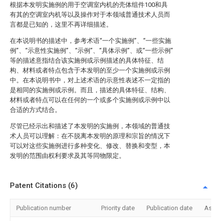
根据本发明实施例的用于空调室内机的壳体组件100和具
有其的空调室内机等以及操作对于本领域普通技术人员而
言都是已知的，这里不再详细描述。
在本说明书的描述中，参考术语“一个实施例”、“一些实施
例”、“示意性实施例”、“示例”、“具体示例”、或“一些示例”
等的描述意指结合该实施例或示例描述的具体特征、结
构、材料或者特点包含于本发明的至少一个实施例或示例
中。在本说明书中，对上述术语的示意性表述不一定指的
是相同的实施例或示例。而且，描述的具体特征、结构、
材料或者特点可以在任何的一个或多个实施例或示例中以
合适的方式结合。
尽管已经示出和描述了本发明的实施例，本领域的普通技
术人员可以理解：在不脱离本发明的原理和宗旨的情况下
可以对这些实施例进行多种变化、修改、替换和变型，本
发明的范围由权利要求及其等同物限定。
Patent Citations (6)
Publication number
Priority date
Publication date
Assi