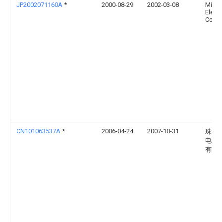
JP2002071160A
*
2000-08-29
2002-03-08
Mitsu
Electr
Corp
CN101063537A
*
2006-04-24
2007-10-31
珠海
电器
有限