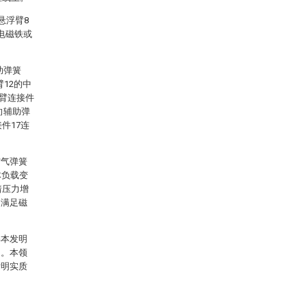
悬浮臂8
电磁铁或
助弹簧
臂12的中
摇臂连接件
向辅助弹
件17连
空气弹簧
体负载变
着压力增
。满足磁
解本发明
例。本领
发明实质
。