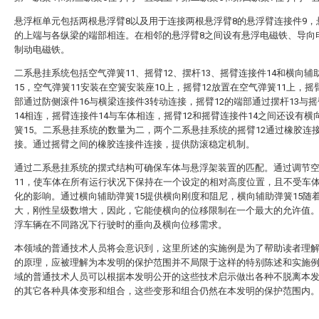
悬浮框单元包括两根悬浮臂8以及用于连接两根悬浮臂8的悬浮臂连接件9，
的上端与各纵梁的端部相连。在相邻的悬浮臂8之间设有悬浮电磁铁、导向
制动电磁铁。
二系悬挂系统包括空气弹簧11、摇臂12、摆杆13、摇臂连接件14和横向辅
15，空气弹簧11安装在空簧安装座10上，摇臂12放置在空气弹簧11上，摇
部通过防侧滚件16与横梁连接件3转动连接，摇臂12的端部通过摆杆13与
14相连，摇臂连接件14与车体相连，摇臂12和摇臂连接件14之间还设有横
簧15。二系悬挂系统的数量为二，两个二系悬挂系统的摇臂12通过橡胶连接
接。通过摇臂之间的橡胶连接件连接，提供防滚稳定机制。
通过二系悬挂系统的摆式结构可确保车体与悬浮架装置的匹配。通过调节
11，使车体在所有运行状况下保持在一个设定的相对高度位置，且不受车
化的影响。通过横向辅助弹簧15提供横向刚度和阻尼，横向辅助弹簧15随
大，刚性呈级数增大，因此，它能使横向的位移限制在一个最大的允许值
浮车辆在不同路况下行驶时的垂向及横向位移需求。
本领域的普通技术人员将会意识到，这里所述的实施例是为了帮助读者理
的原理，应被理解为本发明的保护范围并不局限于这样的特别陈述和实施
域的普通技术人员可以根据本发明公开的这些技术启示做出各种不脱离本
的其它各种具体变形和组合，这些变形和组合仍然在本发明的保护范围内