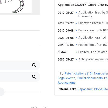
Application CN201710388919.6A e
Application filed by
2017-05-27
University
Priority to CN201710
2017-05-27
Publication of CN10
2017-09-08
Application granted
2023-06-06
Publication of CN10
2023-06-06
Expired - Fee Related
Status
Anticipated expiratio
2037-05-27
Info
Patent citations (15)
Non-patent
Legal events
Similar documents
Pr
Applications
External links
Espacenet
Global Do