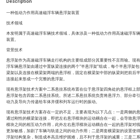
Description
一种低动力作用高速磁浮车辆悬浮架装置
技术领域
本发明属于高速磁浮车辆技术领域，具体涉及一种低动力作用高速磁浮车
装置。
背景技术
悬浮架作为高速磁浮车辆走行机构的主要组成部分其重要性不言而喻。现
浮车辆悬浮架由通过中置纵梁连接的两个“半悬浮架”组成，每个半悬浮架包
梁架以及连接在横梁架两端的悬浮框，固定在横梁架中部的纵梁则把前后
连接起来形成一个完整的悬浮架。
现有悬浮架技术方案中二系悬挂系统布置在位于悬浮架四角处的悬浮框上
悬浮架包含四套二系悬挂系统。所述二系悬挂系统负责将悬浮力、部分牵
动力及导向力传递给车体并缓和列车运行时的振动。
现有悬浮架技术方案存在一定的不足，主要表现为以下几点：一是两侧的
通过刚性的横梁架连接，即把左右悬浮模块的运动耦合在一起，会导致悬
模块之间的相互动力作用，此外左右悬浮模块运动耦合在一起的悬浮架对
更加敏感，加剧了车辆与轨道之间的动力作用；二是两套横梁架的设置使
浮架结构复杂，制造成本高且维护困难，且不利于悬浮架的减重；三是二