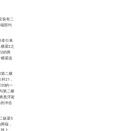
安装有二
的端部均
形牵引单
二横梁2之
2的两
个横梁连
和第二横
杆21，
20的一
端与第二横
1将悬浮架
外的冲击
二纵梁5
的两端，
直线上。