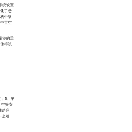
系统设置
简化了悬
结构中纵
，中置空
足够的垂
，使得该
梁；5、第
、空簧安
辅助弹
一牵引