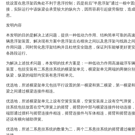
统设置在悬浮架四角处不利于悬浮控制；四是前后“半悬浮架”通过一根中置
接，实际运行中该纵梁会承受较大的纵向力，因而容易引起疲劳裂纹，造
患。
发明内容
本发明的目的是解决上述问题，提供一种低动力作用、结构简单可靠的高
辆悬浮架装置。解决现有方案中悬浮架左右模块之间以及悬浮架与线路之
作用问题，同时简化悬浮架结构并且杜绝安全隐患，保证列车能够更好更
各路段运行。
为解决上述技术问题，本发明的技术方案是：一种低动力作用高速磁浮车
装置，包括安装有二系悬挂系统的横梁架单元，横梁架单元两端的两侧分
纵梁，纵梁的端部均安装有悬浮框单元。
优选地，所述横梁架单元包括平行设置的第一横梁和第二横梁，第一横梁
梁之间通过横梁连接件相连。
优选地，所述横梁架单元上设有空簧安装座，空簧安装座上设有空气弹簧
挂系统包括放置在空气弹簧上的摇臂，摇臂的中部与横梁连接件转动连接
端部通过摆杆与摇臂连接件相连，摇臂连接件与车体相连，摇臂和摇臂连
还设有横向辅助弹簧。
优选地，所述二系悬挂系统的数量为二，两个二系悬挂系统的摇臂通过橡