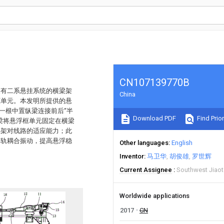
CN107139770B
装有二系悬挂系统的横梁架
China
框单元。本发明所提供的悬
一根中置纵梁连接前后“半
Download PDF
Find Prior
梁将悬浮框单元固定在横梁
浮架对线路的适应能力；此
车轨耦合振动，提高悬浮稳
Other languages
English
Inventor
马卫华
胡俊雄
罗世辉
Current Assignee
Southwest Jiaot
Worldwide applications
2017
CN