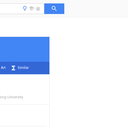
 Art
Similar
ong University