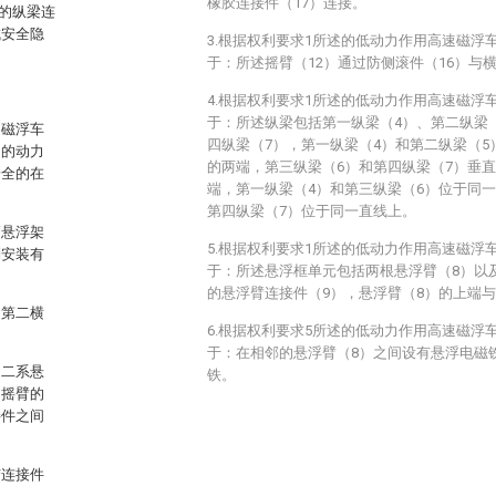
橡胶连接件（17）连接。
的纵梁连
成安全隐
3.根据权利要求1所述的低动力作用高速磁浮
于：所述摇臂（12）通过防侧滚件（16）与
4.根据权利要求1所述的低动力作用高速磁浮
于：所述纵梁包括第一纵梁（4）、第二纵梁
速磁浮车
四纵梁（7），第一纵梁（4）和第二纵梁（5
间的动力
的两端，第三纵梁（6）和第四纵梁（7）垂
安全的在
端，第一纵梁（4）和第三纵梁（6）位于同
第四纵梁（7）位于同一直线上。
辆悬浮架
5.根据权利要求1所述的低动力作用高速磁浮
别安装有
于：所述悬浮框单元包括两根悬浮臂（8）以
的悬浮臂连接件（9），悬浮臂（8）的上端
和第二横
6.根据权利要求5所述的低动力作用高速磁浮
于：在相邻的悬浮臂（8）之间设有悬浮电磁
，二系悬
铁。
，摇臂的
接件之间
胶连接件