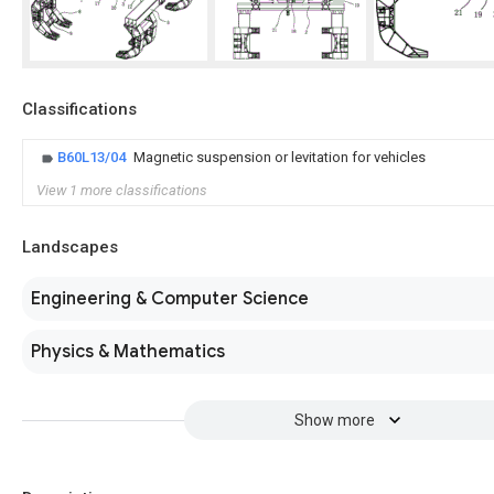
Classifications
B60L13/04
Magnetic suspension or levitation for vehicles
View 1 more classifications
Landscapes
Engineering & Computer Science
Physics & Mathematics
Show more