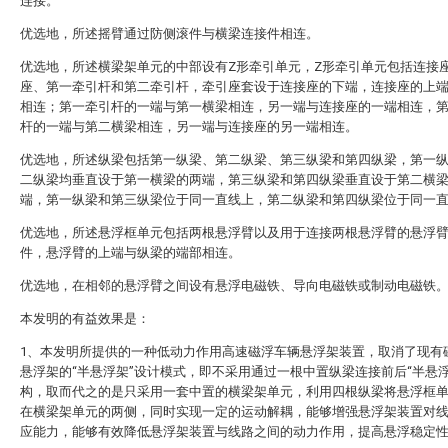
连接。
优选地，所述摇臂通过防侧滚件与横梁连接件相连。
优选地，所述横梁架单元的中部设有Z形牵引单元，Z形牵引单元包括连接
座、第一牵引杆和第二牵引杆，牵引座套设于连接座的下端，连接座的上
相连；第一牵引杆的一端与第一横梁相连，另一端与连接座的一端相连，
杆的一端与第二横梁相连，另一端与连接座的另一端相连。
优选地，所述纵梁包括第一纵梁、第二纵梁、第三纵梁和第四纵梁，第一
二纵梁均垂直设于第一横梁的两端，第三纵梁和第四纵梁垂直设于第二横
端，第一纵梁和第三纵梁位于同一直线上，第二纵梁和第四纵梁位于同一
优选地，所述悬浮框单元包括两根悬浮臂以及用于连接两根悬浮臂的悬浮
件，悬浮臂的上端与纵梁的端部相连。
优选地，在相邻的悬浮臂之间设有悬浮电磁铁、导向电磁铁或制动电磁铁
本发明的有益效果是：
1、本发明所提供的一种低动力作用高速磁浮车辆悬浮架装置，取消了现有
悬浮架的“半悬浮架”设计模式，即不采用通过一根中置纵梁连接前后“半悬浮
构，取而代之的是只采用一套中置的横梁架单元，利用四根纵梁将悬浮框
在横梁架单元的两侧，同时实现一定的运动解耦，能够增强悬浮架装置对
应能力，能够有效降低悬浮架装置与线路之间的动力作用，提高悬浮稳定