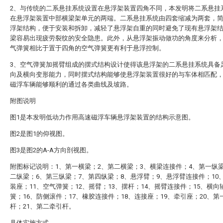
2、与传统的二系悬挂系统设置在悬浮架装置四角不同，本发明将二系悬挂
在悬浮架装置中部横梁架单元的两端。二系悬挂系统由四套缩减为两套，
浮架结构，便于安装和拆卸，减轻了悬浮架自重的同时避免了现有悬浮架
梁容易出现疲劳裂纹的安全隐患。此外，从悬浮架振动做功的角度来分析
气弹簧相比于置于四角的空气弹簧更有利于悬浮控制。
3、空气弹簧加摇臂组成的摆式结构设计使得该悬浮架的二系悬挂系统具备
向及横向变形能力，同时摆式结构能够使悬浮架装置很好的与车体相匹配
磁浮车辆能够顺利的通过各类曲线及坡路。
附图说明
图1是本发明低动力作用高速磁浮车辆悬浮架装置的结构示意图。
图2是图1的仰视图。
图3是图2的A-A方向剖视图。
附图标记说明：1、第一横梁；2、第二横梁；3、横梁连接件；4、第一纵
二纵梁；6、第三纵梁；7、第四纵梁；8、悬浮臂；9、悬浮臂连接件；10
装座；11、空气弹簧；12、摇臂；13、摆杆；14、摇臂连接件；15、横向
簧；16、防侧滚件；17、橡胶连接件；18、连接座；19、牵引座；20、第
杆；21、第二牵引杆。
具体实施方式