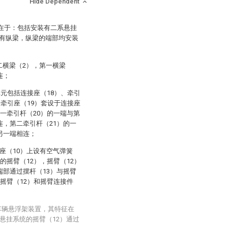
Hide Dependent
征在于：包括安装有二系悬挂
有纵梁，纵梁的端部均安装
二横梁（2），第一横梁
连；
元包括连接座（18）、牵引
，牵引座（19）套设于连接座
第一牵引杆（20）的一端与第
连，第二牵引杆（21）的一
另一端相连；
座（10）上设有空气弹簧
的摇臂（12），摇臂（12）
端部通过摆杆（13）与摇臂
摇臂（12）和摇臂连接件
车辆悬浮架装置，其特征在
悬挂系统的摇臂（12）通过