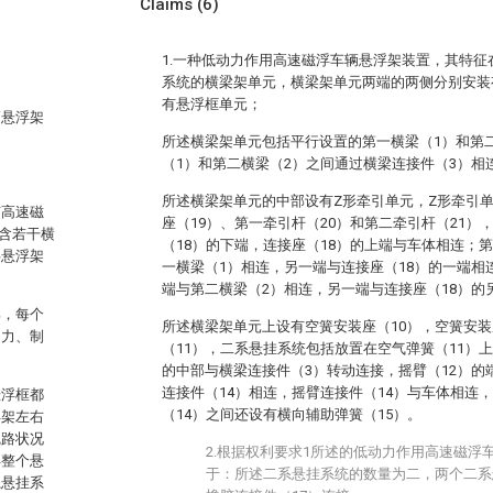
Claims
(6)
1.一种低动力作用高速磁浮车辆悬浮架装置，其特
系统的横梁架单元，横梁架单元两端的两侧分别安装
有悬浮框单元；
辆悬浮架
所述横梁架单元包括平行设置的第一横梁（1）和第
（1）和第二横梁（2）之间通过横梁连接件（3）相
所述横梁架单元的中部设有Z形牵引单元，Z形牵引单
有高速磁
座（19）、第一牵引杆（20）和第二牵引杆（21）
含若干横
（18）的下端，连接座（18）的上端与车体相连；
半悬浮架
一横梁（1）相连，另一端与连接座（18）的一端相
端与第二横梁（2）相连，另一端与连接座（18）的
部，每个
所述横梁架单元上设有空簧安装座（10），空簧安装
引力、制
（11），二系悬挂系统包括放置在空气弹簧（11）上
的中部与横梁连接件（3）转动连接，摇臂（12）的
连接件（14）相连，摇臂连接件（14）与车体相连，
悬浮框都
（14）之间还设有横向辅助弹簧（15）。
浮架左右
线路状况
2.根据权利要求1所述的低动力作用高速磁浮
得整个悬
于：所述二系悬挂系统的数量为二，两个二系
系悬挂系