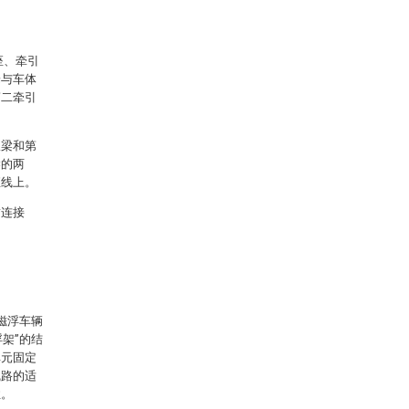
座、牵引
端与车体
第二牵引
纵梁和第
梁的两
直线上。
臂连接
。
磁浮车辆
架”的结
单元固定
线路的适
性。