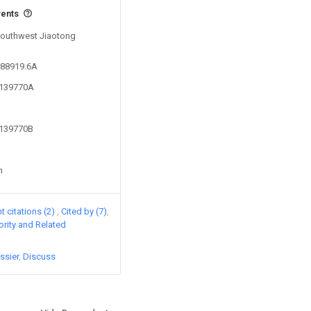
vents
 Southwest Jiaotong
388919.6A
7139770A
7139770B
n
 citations (2)
Cited by (7)
iority and Related
ssier
Discuss