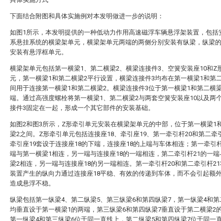
下面结合附图和具体实施例对本发明做进一步的说明：
如图1所示，本发明提供的一种低动力作用高速磁浮车辆悬浮架装置，包括
系悬挂系统的横梁架单元，横梁架单元两端的两侧分别安装有纵梁，纵梁
安装有悬浮框单元。
横梁架单元包括第一横梁1、第二横梁2、横梁连接件3、空簧安装座10和Z
元，第一横梁1和第二横梁2平行设置，横梁连接件3均布在第一横梁1和第
间用于连接第一横梁1和第二横梁2。横梁连接件3位于第一横梁1和第二横梁
端。通过高强度螺栓将第一横梁1、第二横梁2与两套空簧安装座10以及两
接件3固定在一起，形成一个其它部件的安装基础。
如图2和图3所示，Z形牵引单元安装在横梁架单元的中部，位于第一横梁1
梁2之间。Z形牵引单元包括连接座18、牵引座19、第一牵引杆20和第二牵引
牵引座19套设于连接座18的下端，连接座18的上端与车体相连；第一牵引杆
端与第一横梁1相连，另一端与连接座18的一端相连，第二牵引杆21的一
梁2相连，另一端与连接座18的另一端相连。第一牵引杆20和第二牵引杆2
装置产生的纵向力通过连接座18平稳、有效的传递到车体，而不会引起额
造成悬浮不稳。
纵梁包括第一纵梁4、第二纵梁5、第三纵梁6和第四纵梁7，第一纵梁4和第
均垂直设于第一横梁1的两端，第三纵梁6和第四纵梁7垂直设于第二横梁2
第一纵梁4和第三纵梁6位于同一直线上，第二纵梁5和第四纵梁7位于同一