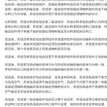
包括第一输送组件和加热组件，初级处理物料经由所述干燥系统的进料口
述第一输送组件的输送面，所述第一输送组件将初级处理物料朝向所述干
出料口方向传输，所述加热组件用于蒸发所述初级处理物料内的水分；
出料系统，所述出料系统包括第二输送组件，所述出料系统的进料口与所
统的出料口相连通，所述第二输送组件与所述出料系统的进料口相连接，
输送组件用于将被干燥的初级处理物料输送至出料系统的出料口。
优选地，所述压榨系统包括搅拌组件所述搅拌组件包括转动轴和与所述转
接的搅拌叶；接收所述搅拌组件处理后的物料的挤压组件，所述挤压组件
挤压轮，两个所述挤压轮之间形成物料挤压区域。
优选地，所述压榨系统还包括设置于所述搅拌组件和所述挤压组件之间的
优选地，所述挤压轮的轴向延伸方向与所述转动轴的轴向延伸方向相一致
拌组件的出口的延伸方向与所述转动轴的轴向延伸方向相一致。
优选地，所述加热组件包括加热器、送风器和回风器，所述加热器用于将
为高温空气，所述送风器用于输送高温空气，高温空气与置于所述第一传
初级处理物料相接触并蒸发初级处理物料的水分，所述回风器用于将携带
空气输送至所述加热系统的出风口。
优选地，所述第一组传输组件包括至少两个传送带，所述传送带沿着所述
的进料口至所述加热系统的出料口相平行设置，相邻的所述传送带相连通