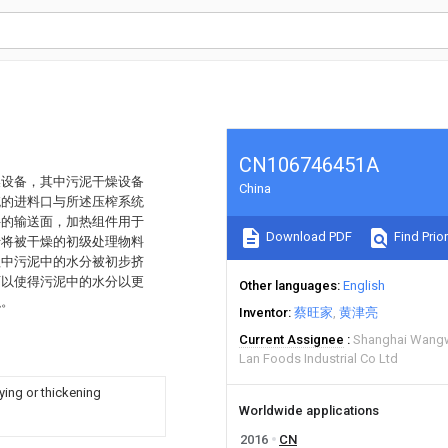
CN106746451A
燥设备，其中污泥干燥设备
China
统的进料口与所述压榨系统
件的输送面，加热组件用于
Download PDF
Find Prior
于将被干燥的初级处理物料
程中污泥中的水分被初步挤
可以使得污泥中的水分以更
Other languages
English
积。
Inventor
蔡旺家
黄津亮
Current Assignee
Shanghai Wangw
Lan Foods Industrial Co Ltd
ying or thickening
Worldwide applications
2016
CN