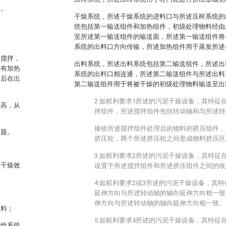
备。
干燥系统，所述干燥系统的进料口与所述压榨系统的
统包括第一输送组件和加热组件，初级处理物料经由
至所述第一输送组件的输送面，所述第一输送组件将
。
系统的出料口方向传输，所述加热组件用于蒸发所述
、搅拌，
出料系统，所述出料系统包括第二输送组件，所述出
置有加热
系统的出料口相连通，所述第二输送组件与所述出料
最后在出
第二输送组件用于将被干燥的初级处理物料输送至出
2.如权利要求1所述的污泥干燥设备，其特征
量高，从
拌组件，所述搅拌组件包括转动轴和与所述转
接收所述搅拌组件处理后的物料的挤压组件，
问题。
挤压轮，两个所述挤压轮之间形成物料挤压区
3.如权利要求2所述的污泥干燥设备，其特征
高干燥效
设置于所述搅拌组件和所述挤压组件之间的收
4.如权利要求2或3所述的污泥干燥设备，其
延伸方向与所述转动轴的轴向延伸方向相一致
伸方向与所述转动轴的轴向延伸方向相一致。
物料；
5.如权利要求4所述的污泥干燥设备，其特征
干燥系统