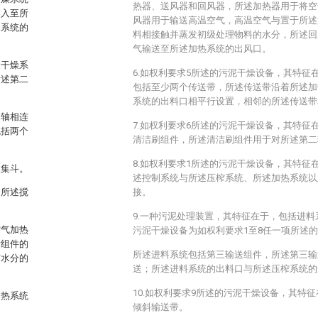
热器、送风器和回风器，所述加热器用于将空
落入至所
风器用于输送高温空气，高温空气与置于所述
燥系统的
料相接触并蒸发初级处理物料的水分，所述回
气输送至所述加热系统的出风口。
述干燥系
6.如权利要求5所述的污泥干燥设备，其特征
所述第二
包括至少两个传送带，所述传送带沿着所述加
系统的出料口相平行设置，相邻的所述传送带
动轴相连
7.如权利要求6所述的污泥干燥设备，其特征
包括两个
清洁刷组件，所述清洁刷组件用于对所述第二
8.如权利要求1所述的污泥干燥设备，其特征
收集斗。
述控制系统与所述压榨系统、所述加热系统以
，所述搅
接。
9.一种污泥处理装置，其特征在于，包括进
空气加热
污泥干燥设备为如权利要求1至8任一项所述
输组件的
所述进料系统包括第三输送组件，所述第三输
有水分的
送；所述进料系统的出料口与所述压榨系统的
10.如权利要求9所述的污泥干燥设备，其特
加热系统
倾斜输送带。
。