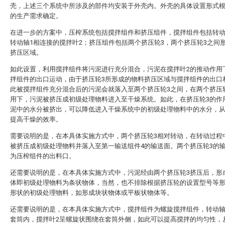
壳，上述三个系统中所涉及的部件均安装于外壳内。外壳的具体设置形式
的生产需求确定。
在进一步的方案中，压榨系统包括搅拌组件和挤压组件，搅拌组件包括转动
转动轴1相连接的搅拌叶2；挤压组件包括两个挤压轮3，两个挤压轮3之间
挤压区域。
如此设置，利用搅拌组件将污泥进行充分混合，污泥在搅拌叶2的推动作用
拌组件的出口运动，由于挤压轮3所形成的物料挤压区域与搅拌组件的出口
此被搅拌组件充分混合后的污泥会就落入至两个挤压轮3之间，在两个挤压
用下，污泥被挤压成初级处理物料进入至干燥系统。如此，在挤压轮3的作
泥中的水分被挤出，可以降低进入干燥系统中的初级处理物料中的水分，
提高干燥的效率。
需要说明的是，在本具体实施方式中，两个挤压轮3相对转动，在转动过程
被挤压成初级处理物料并落入至第一输送组件4的输送面。两个挤压轮3的
为压榨组件的出料口。
还需要说明的是，在本具体实施方式中，污泥经由两个挤压轮3挤压后，形
体即初级处理物料为条状物体，当然，也不排除根据挤压轮的设置型号等
形状的初级处理物料，如形成块状物体或平板状物体等。
还需要说明的是，在本具体实施方式中，搅拌组件为螺旋搅拌组件，转动轴
套筒内，搅拌叶2呈螺旋状围绕在套筒外侧，如此可以提高搅拌的均匀性，