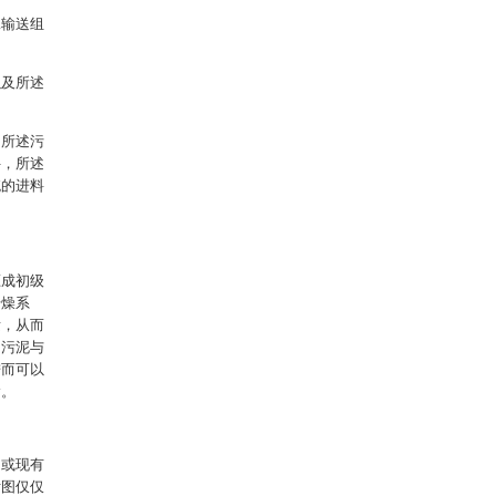
二输送组
以及所述
，所述污
件，所述
统的进料
压成初级
干燥系
发，从而
加污泥与
进而可以
输。
例或现有
附图仅仅