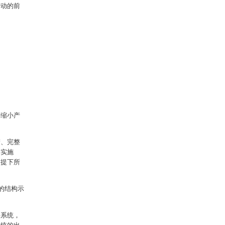
劳动的前
，缩小产
楚、完整
的实施
前提下所
的结构示
料系统，