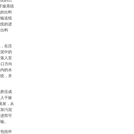
系统的出
干燥系统
统的出料
二输送组
系统的进
的出料
统，在压
污泥中的
口落入至
料口方向
料内的水
系统，并
泥挤压成
进入干燥
蒸发，从
增加污泥
，进而可
运输。
均包括外