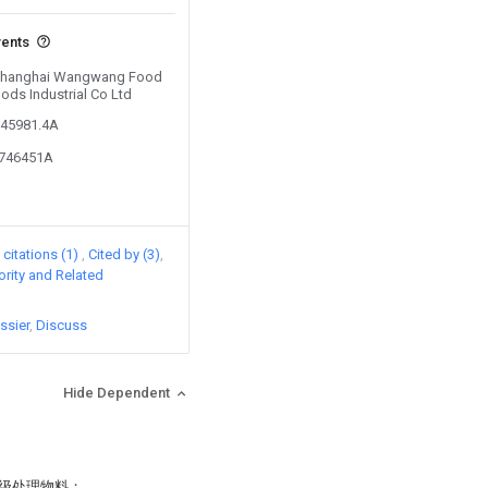
vents
y Shanghai Wangwang Food
oods Industrial Co Ltd
145981.4A
6746451A
citations (1)
Cited by (3)
iority and Related
ssier
Discuss
Hide Dependent
级处理物料；