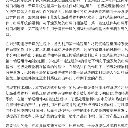
其中压榨系统用于将污泥挤压成初级处理物料，干燥系统的进料口与压榨
料口相连通，干燥系统包括第一输送组件4和加热组件，初级处理物料经由
的进料口落入至输送组件的输送面，输送组件将初级处理物料朝向干燥系
口方向传输，加热组件用于蒸发初级处理物料内的水分；出料系统包括第
件，出料系统的进料口与干燥系统的出料口相连通，第二输送组件与出料
料口相连接，第二输送组件用于将被干燥的初级处理物料输送至出料系统
口。
在对污泥进行干燥的过程中，首先利用第一输送组件将污泥输送至压榨系
榨系统的作用下，将污泥挤压成初级处理物料，污泥在被挤压的过程中，
水分初步被挤出；初级处理物料经由压榨系统的出料口和干燥系统的进料
第一输送组件4的输送面，并在第一输送组件4的带动下朝向干燥系统的出
输出，初级处理物料在输送的过程中，在加热组件的作用下，初级处理物
分被蒸发，已经被干燥的初级处理物料经由干燥系统的出料口进入至出料
被第二输送组件输送至出料系统的出料口，得到干燥的产品。
与现有技术相比，本实施方式中所提供的污泥干燥设备利用压榨系统将污
初级处理物料，在挤压的过程中污泥中的水分被初步挤出；初级处理物料
系统，在第一输送组件4的输送过程中，初级处理物料中的水分被加热组件
而得到干燥的产品。由于利用压榨系统将污泥挤压成初级处理物料，可以
与外界环境的接触面积，从而可以使得污泥中的水分以更高的效率被蒸发
以提高干燥效率，降低产品的含水量，缩小产品的体积，便于对产品进行
需要说明的是，在本具体实施方式中，压榨系统、干燥系统以及出料系统