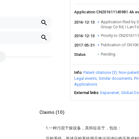
Application CN201611145981.4A e
Application filed b
2016-12-13
Group Co ltd, I Lan F
Priority to CN201611
2016-12-13
Publication of CN10
2017-05-31
Pending
Status
Info
Patent citations (3)
Non-patent 
Legal events
Similar documents
Pr
Applications
External links
Espacenet
Global Do
Claims
(10)
1.一种污泥干燥设备，其特征在于，包括：
压榨系统，所述压榨系统用于将污泥进行挤压形成初