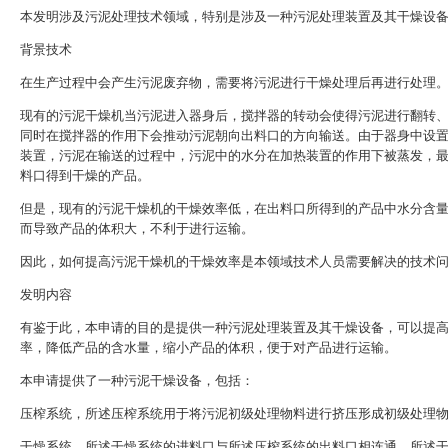
本发明涉及污泥处理技术领域，特别是涉及一种污泥处理装置及其干燥设
背景技术
在生产过程中会产生污泥废弃物，需要将污泥进行干燥处理后再进行处理
现有的污泥干燥机当污泥进入器身后，搅拌器的转动会使得污泥进行翻转
同时在搅拌器的作用下会推动污泥朝向出料口的方向输送。由于器身中设
装置，污泥在输送的过程中，污泥中的水分在加热装置的作用下被蒸发，
料口得到干燥的产品。
但是，现有的污泥干燥机的干燥效率低，在出料口所得到的产品中水分含
而导致产品的体积大，不利于进行运输。
因此，如何提高污泥干燥机的干燥效率是本领域技术人员需要解决的技术
发明内容
有鉴于此，本申请的目的是提供一种污泥处理装置及其干燥设备，可以提
率，降低产品的含水量，缩小产品的体积，便于对产品进行运输。
本申请提供了一种污泥干燥设备，包括：
压榨系统，所述压榨系统用于将污泥初级处理物料进行挤压形成初级处理
干燥系统，所述干燥系统的进料口与所述压榨系统的出料口相连通，所述