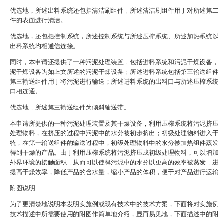
优选地，所述出料系统还包括清洁刷组件，所述清洁刷组件用于对所述第
件的表面进行清洁。
优选地，还包括控制系统，所述控制系统与所述压榨系统、所述加热系统
出料系统均相通信连接。
同时，本申请还提供了一种污泥处理装置，包括进料系统和污泥干燥设备
泥干燥设备为如上文所述的污泥干燥设备；所述进料系统包括第三输送组
第三输送组件用于将污泥进行输送；所述进料系统的出料口与所述压榨系
口相连通。
优选地，所述第三输送组件为倾斜输送带。
本申请所提供的一种污泥处理装置及其干燥设备，利用压榨系统将污泥挤
处理物料，在挤压的过程中污泥中的水分被初步挤出；初级处理物料进入
统，在第一输送组件的输送过程中，初级处理物料中的水分被加热组件蒸
得到干燥的产品。由于利用压榨系统将污泥挤压成初级处理物料，可以增
外界环境的接触面积，从而可以使得污泥中的水分以更高的效率被蒸发，
提高干燥效率，降低产品的含水量，缩小产品的体积，便于对产品进行运
附图说明
为了更清楚地说明本发明实施例或现有技术中的技术方案，下面将对实施
技术描述中所需要使用的附图作简单地介绍，显而易见地，下面描述中的