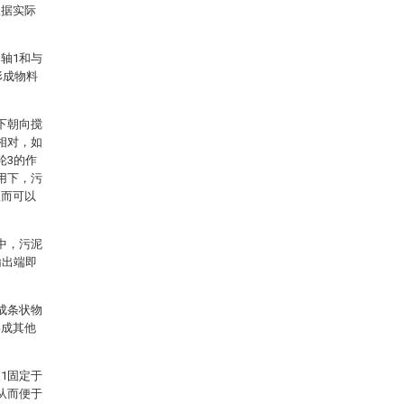
根据实际
轴1和与
形成物料
下朝向搅
相对，如
轮3的作
用下，污
从而可以
中，污泥
输出端即
成条状物
形成其他
1固定于
从而便于