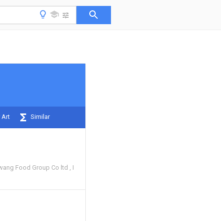
 Art
Similar
ang Food Group Co ltd
I