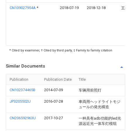
CN109027954A
*
2018-07-19
2018-12-18
王栋
* Cited by examiner, † Cited by third party, ‡ Family to family citation
Similar Documents
Publication
Publication Date
Title
CN102374465B
2014-07-09
车辆用前照灯
JP3205502U
2016-07-28
車両用ヘッドライトモジ
ュールの発光構造
CN206592963U
2017-10-27
一种具有adb功能的led光
源远近光一体车灯模组