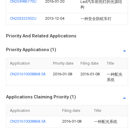
CN204986770U
2016-01-20
Led汽车前照灯的光源结
构
CN203322952U
2013-12-04
一种安全防眩车灯
Priority And Related Applications
Priority Applications (1)
Application
Priority date
Filing date
Title
CN201610008868.5A
2016-01-08
2016-01-08
一种配光
系统
Applications Claiming Priority (1)
Application
Filing date
Title
CN201610008868.5A
2016-01-08
一种配光系统