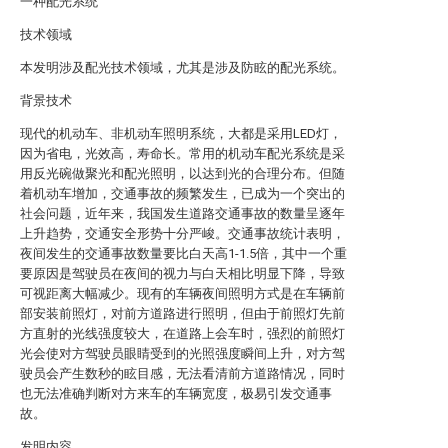
一种配光系统
技术领域
本发明涉及配光技术领域，尤其是涉及防眩的配光系统。
背景技术
现代的机动车、非机动车照明系统，大都是采用LED灯，
因为省电，光效高，寿命长。常用的机动车配光系统是采
用反光碗做聚光和配光照明，以达到光的合理分布。但随
着机动车增加，交通事故的频繁发生，已成为一个突出的
社会问题，近年来，我国发生道路交通事故的数量呈逐年
上升趋势，交通安全形势十分严峻。交通事故统计表明，
夜间发生的交通事故数量要比白天高1-1.5倍，其中一个重
要原因是驾驶员在夜间的视力与白天相比明显下降，导致
可视距离大幅减少。现有的车辆夜间照明方式是在车辆前
部安装前照灯，对前方道路进行照明，但由于前照灯先前
方直射的光线强度较大，在道路上会车时，强烈的前照灯
光会使对方驾驶员眼睛受到的光照强度瞬间上升，对方驾
驶员会产生数秒的眩目感，无法看清前方道路情况，同时
也无法准确判断对方来车的车辆宽度，极易引发交通事
故。
发明内容