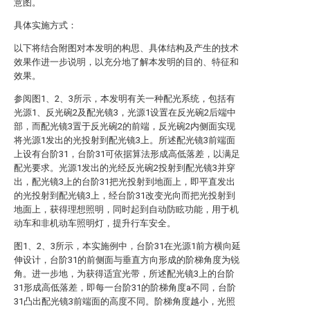
意图。
具体实施方式：
以下将结合附图对本发明的构思、具体结构及产生的技术
效果作进一步说明，以充分地了解本发明的目的、特征和
效果。
参阅图1、2、3所示，本发明有关一种配光系统，包括有
光源1、反光碗2及配光镜3，光源1设置在反光碗2后端中
部，而配光镜3置于反光碗2的前端，反光碗2内侧面实现
将光源1发出的光投射到配光镜3上。所述配光镜3前端面
上设有台阶31，台阶31可依据算法形成高低落差，以满足
配光要求。光源1发出的光经反光碗2投射到配光镜3并穿
出，配光镜3上的台阶31把光投射到地面上，即平直发出
的光投射到配光镜3上，经台阶31改变光向而把光投射到
地面上，获得理想照明，同时起到自动防眩功能，用于机
动车和非机动车照明灯，提升行车安全。
图1、2、3所示，本实施例中，台阶31在光源1前方横向延
伸设计，台阶31的前侧面与垂直方向形成的阶梯角度为锐
角。进一步地，为获得适宜光带，所述配光镜3上的台阶
31形成高低落差，即每一台阶31的阶梯角度a不同，台阶
31凸出配光镜3前端面的高度不同。阶梯角度越小，光照