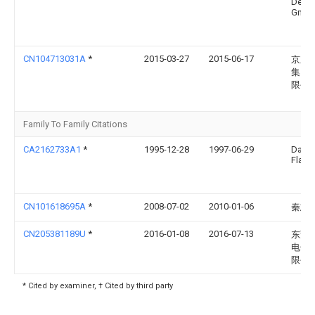
Deuts
Gmb
CN104713031A
*
2015-03-27
2015-06-17
京东
集团
限公
Family To Family Citations
CA2162733A1
*
1995-12-28
1997-06-29
David
Flathe
CN101618695A
*
2008-07-02
2010-01-06
秦志
CN205381189U
*
2016-01-08
2016-07-13
东莞
电子
限公
* Cited by examiner, † Cited by third party