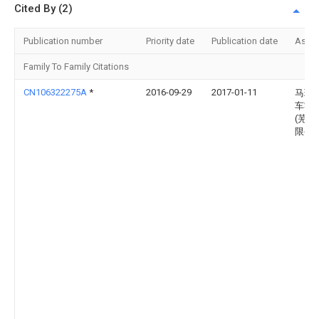
Cited By (2)
Publication number
Priority date
Publication date
Assi
Family To Family Citations
CN106322275A
*
2016-09-29
2017-01-11
马瑞
车零
(芜湖
限公