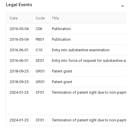
Legal Events
Date
Code
Title
2016-05-04
C06
Publication
2016-05-04
PB01
Publication
2016-06-01
C10
Entry into substantive examination
2016-06-01
SE01
Entry into force of request for substantive exa
2018-09-25
GR01
Patent grant
2018-09-25
GR01
Patent grant
2024-01-23
CF01
Termination of patent right due to non-payment
2024-01-23
CF01
Termination of patent right due to non-payment