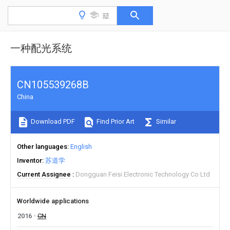
一种配光系统
CN105539268B
China
Download PDF
Find Prior Art
Similar
Other languages
English
Inventor
苏道学
Current Assignee
Dongguan Feisi Electronic Technology Co Ltd
Worldwide applications
2016
CN