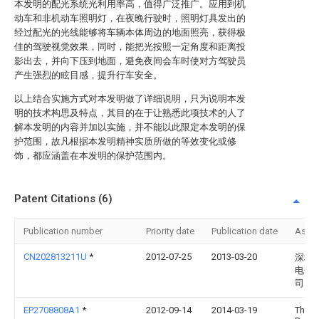
本发明的配光系统光利用率高，值得广泛推广。应用到机
动车和非机动车照明灯，在夜晚行驶时，照明灯具发出的
经过配光的光线能够将车辆本体周边的地面照亮，获得极
佳的驾驶视觉效果，同时，能把光按照一定角度和距离投
影出去，并向下压到地面，避免夜间会车时使对方驾驶员
产生强烈的眩目感，提升行车安全。
以上结合实施方式对本发明做了详细说明，只为说明本发
明的技术构思及特点，其目的在于让熟悉此项技术的人了
解本发明的内容并加以实施，并不能以此限定本发明的保
护范围，故凡根据本发明精神实质所做的等效变化或修
饰，都应涵盖在本发明的保护范围内。
Patent Citations (6)
Publication number
Priority date
Publication date
Assi
CN202813211U
*
2012-07-25
2013-03-20
深圳
电子
司
EP2708808A1
*
2012-09-14
2014-03-19
Thale