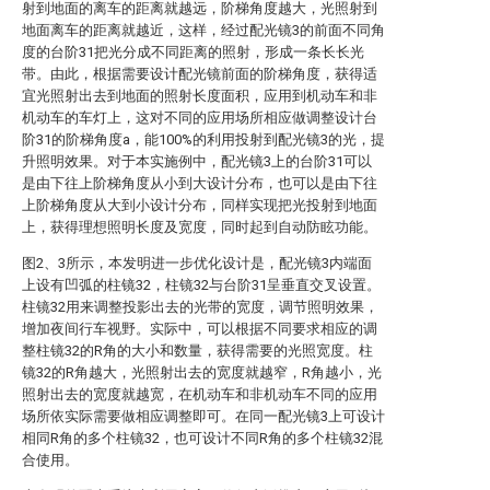
射到地面的离车的距离就越远，阶梯角度越大，光照射到
地面离车的距离就越近，这样，经过配光镜3的前面不同角
度的台阶31把光分成不同距离的照射，形成一条长长光
带。由此，根据需要设计配光镜前面的阶梯角度，获得适
宜光照射出去到地面的照射长度面积，应用到机动车和非
机动车的车灯上，这对不同的应用场所相应做调整设计台
阶31的阶梯角度a，能100%的利用投射到配光镜3的光，提
升照明效果。对于本实施例中，配光镜3上的台阶31可以
是由下往上阶梯角度从小到大设计分布，也可以是由下往
上阶梯角度从大到小设计分布，同样实现把光投射到地面
上，获得理想照明长度及宽度，同时起到自动防眩功能。
图2、3所示，本发明进一步优化设计是，配光镜3内端面
上设有凹弧的柱镜32，柱镜32与台阶31呈垂直交叉设置。
柱镜32用来调整投影出去的光带的宽度，调节照明效果，
增加夜间行车视野。实际中，可以根据不同要求相应的调
整柱镜32的R角的大小和数量，获得需要的光照宽度。柱
镜32的R角越大，光照射出去的宽度就越窄，R角越小，光
照射出去的宽度就越宽，在机动车和非机动车不同的应用
场所依实际需要做相应调整即可。在同一配光镜3上可设计
相同R角的多个柱镜32，也可设计不同R角的多个柱镜32混
合使用。