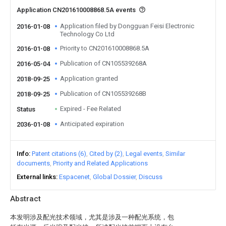
Application CN201610008868.5A events
Application filed by Dongguan Feisi Electronic
2016-01-08
Technology Co Ltd
Priority to CN201610008868.5A
2016-01-08
Publication of CN105539268A
2016-05-04
Application granted
2018-09-25
Publication of CN105539268B
2018-09-25
Expired - Fee Related
Status
Anticipated expiration
2036-01-08
Info
Patent citations (6)
Cited by (2)
Legal events
Similar
documents
Priority and Related Applications
External links
Espacenet
Global Dossier
Discuss
Abstract
本发明涉及配光技术领域，尤其是涉及一种配光系统，包