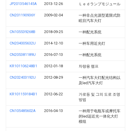
JP2013546145A
2013-12-26
Ｌｅｄランプモジュール
CN201190936Y
2009-02-04
一种非点光源型遮限式防
眩目汽车大灯
CN105539268B
2018-09-25
一种配光系统
CN204005632U
2014-12-10
一种车用近光灯
CN205381189U
2016-07-13
一种配光系统
KR101106248B1
2012-01-18
차량용 램프
CN202403192U
2012-08-29
一种汽车大灯配光结构以
及led汽车大灯
KR101159184B1
2012-06-22
가로등 및 그의 도로 조명
방법
CN105485602A
2016-04-13
一种用于电瓶车或摩托车
的led远近光一体化大灯
模组