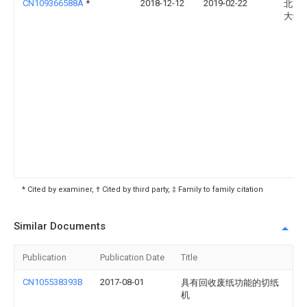
CN109366588A
*
2018-12-12
2019-02-22
北方
大学
* Cited by examiner, † Cited by third party, ‡ Family to family citation
Similar Documents
Publication
Publication Date
Title
CN105538393B
2017-08-01
具有回收废纸功能的切纸
机