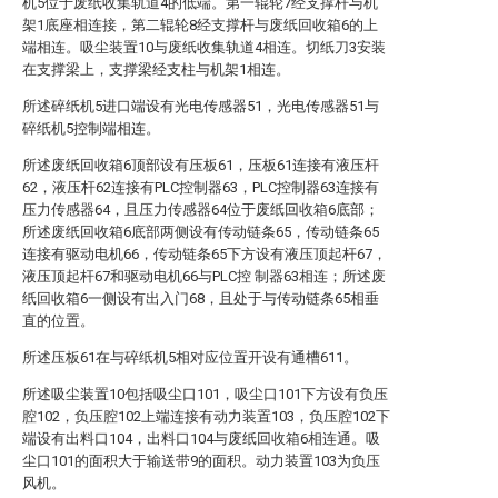
机5位于废纸收集轨道4的低端。第一辊轮7经支撑杆与机
架1底座相连接，第二辊轮8经支撑杆与废纸回收箱6的上
端相连。吸尘装置10与废纸收集轨道4相连。切纸刀3安装
在支撑梁上，支撑梁经支柱与机架1相连。
所述碎纸机5进口端设有光电传感器51，光电传感器51与
碎纸机5控制端相连。
所述废纸回收箱6顶部设有压板61，压板61连接有液压杆
62，液压杆62连接有PLC控制器63，PLC控制器63连接有
压力传感器64，且压力传感器64位于废纸回收箱6底部；
所述废纸回收箱6底部两侧设有传动链条65，传动链条65
连接有驱动电机66，传动链条65下方设有液压顶起杆67，
液压顶起杆67和驱动电机66与PLC控 制器63相连；所述废
纸回收箱6一侧设有出入门68，且处于与传动链条65相垂
直的位置。
所述压板61在与碎纸机5相对应位置开设有通槽611。
所述吸尘装置10包括吸尘口101，吸尘口101下方设有负压
腔102，负压腔102上端连接有动力装置103，负压腔102下
端设有出料口104，出料口104与废纸回收箱6相连通。吸
尘口101的面积大于输送带9的面积。动力装置103为负压
风机。