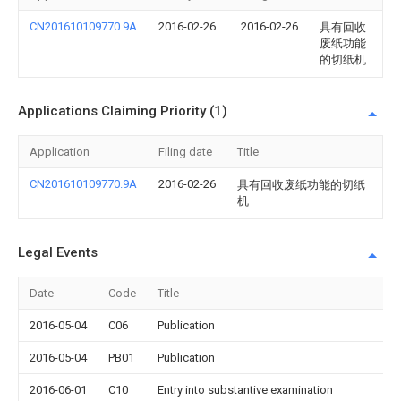
CN201610109770.9A
2016-02-26
2016-02-26
具有回收
废纸功能
的切纸机
Applications Claiming Priority (1)
Application
Filing date
Title
CN201610109770.9A
2016-02-26
具有回收废纸功能的切纸
机
Legal Events
Date
Code
Title
2016-05-04
C06
Publication
2016-05-04
PB01
Publication
2016-06-01
C10
Entry into substantive examination