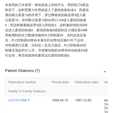
本发明的工作原理：将纸张放上切纸平台，用切纸刀3将边
料切下，边料受重力作用就进入了废纸收集轨道4，而废纸
屑在吸尘装置10的作用下，穿过网格状的输送带9进入吸
尘装置10，并经吸尘装置10的出料口104进入废纸回收箱
6；而边料随着输送带9进入碎纸机5，边料被碎纸机5切碎
后进入废纸回收箱6，废纸回收箱6底部的压力感应器64将
所检测到的压力数据传输给PLC控制器63，当到达设定值
后，PLC控制器63将命令液压杆62带动压板61向下运动，
对纸屑进行压紧；当到达一定压力值后，PLC控制器63控
制液压顶起杆67上升，并使驱动电机66带动传动链条65进
行运动，将压缩成块的废纸运出废纸回收箱6。
Patent Citations (7)
Publication number
Priority date
Publication date
Assi
Family To Family Citations
US5701789A
*
1995-04-10
1997-12-30
Best
Cutti
Die
Comp