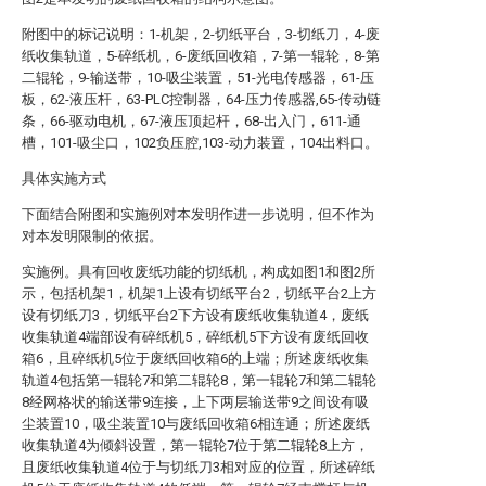
附图中的标记说明：1-机架，2-切纸平台，3-切纸刀，4-废
纸收集轨道，5-碎纸机，6-废纸回收箱，7-第一辊轮，8-第
二辊轮，9-输送带，10-吸尘装置，51-光电传感器，61-压
板，62-液压杆，63-PLC控制器，64-压力传感器,65-传动链
条，66-驱动电机，67-液压顶起杆，68-出入门，611-通
槽，101-吸尘口，102负压腔,103-动力装置，104出料口。
具体实施方式
下面结合附图和实施例对本发明作进一步说明，但不作为
对本发明限制的依据。
实施例。具有回收废纸功能的切纸机，构成如图1和图2所
示，包括机架1，机架1上设有切纸平台2，切纸平台2上方
设有切纸刀3，切纸平台2下方设有废纸收集轨道4，废纸
收集轨道4端部设有碎纸机5，碎纸机5下方设有废纸回收
箱6，且碎纸机5位于废纸回收箱6的上端；所述废纸收集
轨道4包括第一辊轮7和第二辊轮8，第一辊轮7和第二辊轮
8经网格状的输送带9连接，上下两层输送带9之间设有吸
尘装置10，吸尘装置10与废纸回收箱6相连通；所述废纸
收集轨道4为倾斜设置，第一辊轮7位于第二辊轮8上方，
且废纸收集轨道4位于与切纸刀3相对应的位置，所述碎纸