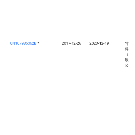
CN107986062B
*
2017-12-26
2023-12-19
竹林
科技
（天
股份
公司