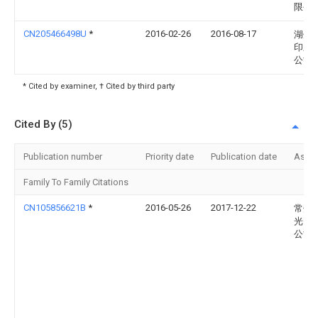
限公
CN205466498U
*
2016-02-26
2016-08-17
湖州
印刷
公司
* Cited by examiner, † Cited by third party
Cited By (5)
Publication number
Priority date
Publication date
Assi
Family To Family Citations
CN105856621B
*
2016-05-26
2017-12-22
常州
光电
公司