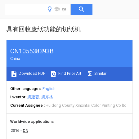
具有回收废纸功能的切纸机
CN105538393B
China
Download PDF
Find Prior Art
Similar
Other languages
English
Inventor
虞建强
虞东杰
Current Assignee
Huidong County Xinxintai Color Printing Co ltd
Worldwide applications
2016
CN