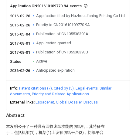
Application CN201610109770.9A events
Application filed by Huzhou Jianing Printing Co Ltd
2016-02-26
Priority to CN201610109770.9A
2016-02-26
Publication of CN105538393A
2016-05-04
Application granted
2017-08-01
Publication of CN105538393B
2017-08-01
Active
Status
Anticipated expiration
2036-02-26
Info
Patent citations (7)
Cited by (5)
Legal events
Similar
documents
Priority and Related Applications
External links
Espacenet
Global Dossier
Discuss
Abstract
本发明公开了一种具有回收废纸功能的切纸机，其特征在
于：包括机架(1)，机架(1)上设有切纸平台(2)，切纸平台