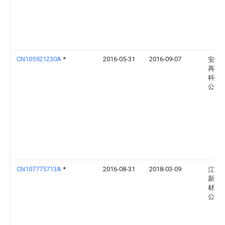
CN105921230A
*
2016-05-31
2016-09-07
安徽
再生
科技
公司
CN107775713A
*
2016-08-31
2018-03-09
江苏
新型
材料
公司