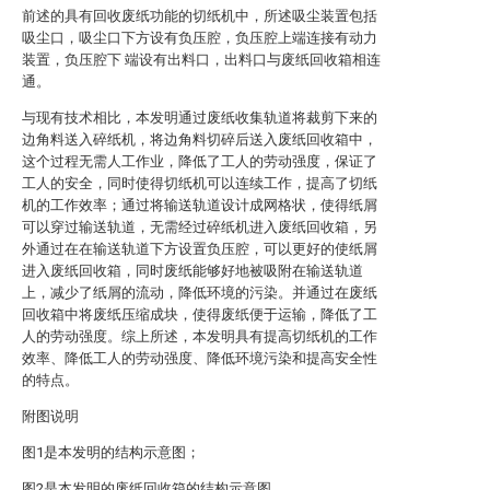
前述的具有回收废纸功能的切纸机中，所述吸尘装置包括
吸尘口，吸尘口下方设有负压腔，负压腔上端连接有动力
装置，负压腔下 端设有出料口，出料口与废纸回收箱相连
通。
与现有技术相比，本发明通过废纸收集轨道将裁剪下来的
边角料送入碎纸机，将边角料切碎后送入废纸回收箱中，
这个过程无需人工作业，降低了工人的劳动强度，保证了
工人的安全，同时使得切纸机可以连续工作，提高了切纸
机的工作效率；通过将输送轨道设计成网格状，使得纸屑
可以穿过输送轨道，无需经过碎纸机进入废纸回收箱，另
外通过在在输送轨道下方设置负压腔，可以更好的使纸屑
进入废纸回收箱，同时废纸能够好地被吸附在输送轨道
上，减少了纸屑的流动，降低环境的污染。并通过在废纸
回收箱中将废纸压缩成块，使得废纸便于运输，降低了工
人的劳动强度。综上所述，本发明具有提高切纸机的工作
效率、降低工人的劳动强度、降低环境污染和提高安全性
的特点。
附图说明
图1是本发明的结构示意图；
图2是本发明的废纸回收箱的结构示意图。