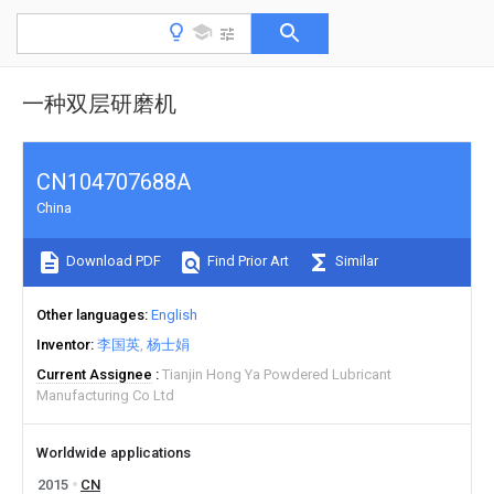
一种双层研磨机
CN104707688A
China
Download PDF
Find Prior Art
Similar
Other languages
English
Inventor
李国英
杨士娟
Current Assignee
Tianjin Hong Ya Powdered Lubricant
Manufacturing Co Ltd
Worldwide applications
2015
CN