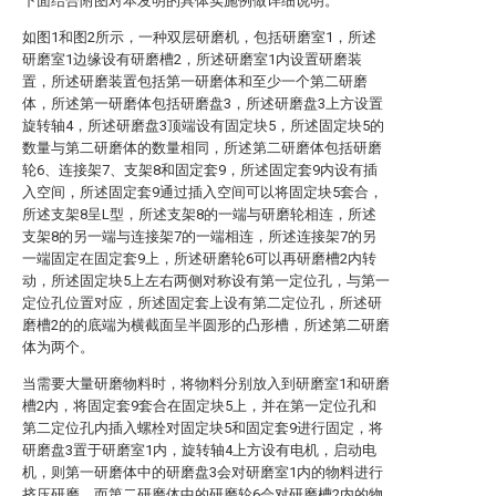
下面结合附图对本发明的具体实施例做详细说明。
如图1和图2所示，一种双层研磨机，包括研磨室1，所述
研磨室1边缘设有研磨槽2，所述研磨室1内设置研磨装
置，所述研磨装置包括第一研磨体和至少一个第二研磨
体，所述第一研磨体包括研磨盘3，所述研磨盘3上方设置
旋转轴4，所述研磨盘3顶端设有固定块5，所述固定块5的
数量与第二研磨体的数量相同，所述第二研磨体包括研磨
轮6、连接架7、支架8和固定套9，所述固定套9内设有插
入空间，所述固定套9通过插入空间可以将固定块5套合，
所述支架8呈L型，所述支架8的一端与研磨轮相连，所述
支架8的另一端与连接架7的一端相连，所述连接架7的另
一端固定在固定套9上，所述研磨轮6可以再研磨槽2内转
动，所述固定块5上左右两侧对称设有第一定位孔，与第一
定位孔位置对应，所述固定套上设有第二定位孔，所述研
磨槽2的的底端为横截面呈半圆形的凸形槽，所述第二研磨
体为两个。
当需要大量研磨物料时，将物料分别放入到研磨室1和研磨
槽2内，将固定套9套合在固定块5上，并在第一定位孔和
第二定位孔内插入螺栓对固定块5和固定套9进行固定，将
研磨盘3置于研磨室1内，旋转轴4上方设有电机，启动电
机，则第一研磨体中的研磨盘3会对研磨室1内的物料进行
挤压研磨，而第二研磨体中的研磨轮6会对研磨槽2内的物