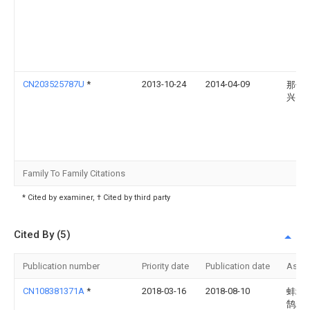
CN203525787U
*
2013-10-24
2014-04-09
那仁
兴
Family To Family Citations
* Cited by examiner, † Cited by third party
Cited By (5)
Publication number
Priority date
Publication date
Assi
CN108381371A
*
2018-03-16
2018-08-10
蚌埠
鹄精