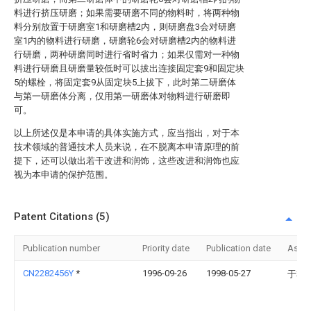
料进行挤压研磨；如果需要研磨不同的物料时，将两种物
料分别放置于研磨室1和研磨槽2内，则研磨盘3会对研磨
室1内的物料进行研磨，研磨轮6会对研磨槽2内的物料进
行研磨，两种研磨同时进行省时省力；如果仅需对一种物
料进行研磨且研磨量较低时可以拔出连接固定套9和固定块
5的螺栓，将固定套9从固定块5上拔下，此时第二研磨体
与第一研磨体分离，仅用第一研磨体对物料进行研磨即
可。
以上所述仅是本申请的具体实施方式，应当指出，对于本
技术领域的普通技术人员来说，在不脱离本申请原理的前
提下，还可以做出若干改进和润饰，这些改进和润饰也应
视为本申请的保护范围。
Patent Citations (5)
Publication number
Priority date
Publication date
Assi
CN2282456Y
*
1996-09-26
1998-05-27
于本