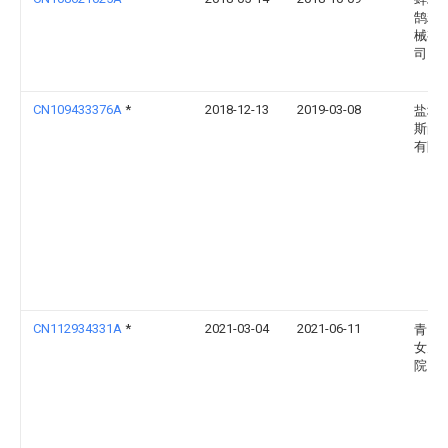
鹄精
械有
司
CN109433376A
*
2018-12-13
2019-03-08
盐城
斯尚
有限
CN112934331A
*
2021-03-04
2021-06-11
青岛
女儿
院