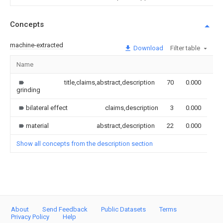
Concepts
machine-extracted
Download
Filter table
Name
Im
title,claims,abstract,description
70
0.000
grinding
bilateral effect
claims,description
3
0.000
material
abstract,description
22
0.000
Show all concepts from the description section
About
Send Feedback
Public Datasets
Terms
Privacy Policy
Help