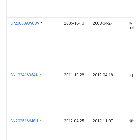
JP2008093908A
*
2006-10-10
2008-04-24
Michi
Takah
CN102416354A
*
2011-10-28
2012-04-18
向安
CN202516648U
*
2012-04-25
2012-11-07
黄哲