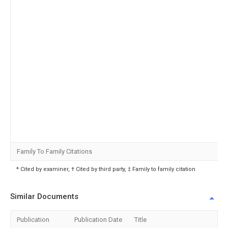
Family To Family Citations
* Cited by examiner, † Cited by third party, ‡ Family to family citation
Similar Documents
Publication
Publication Date
Title