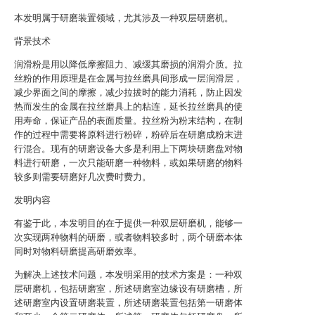
本发明属于研磨装置领域，尤其涉及一种双层研磨机。
背景技术
润滑粉是用以降低摩擦阻力、减缓其磨损的润滑介质。拉
丝粉的作用原理是在金属与拉丝磨具间形成一层润滑层，
减少界面之间的摩擦，减少拉拔时的能力消耗，防止因发
热而发生的金属在拉丝磨具上的粘连，延长拉丝磨具的使
用寿命，保证产品的表面质量。拉丝粉为粉末结构，在制
作的过程中需要将原料进行粉碎，粉碎后在研磨成粉末进
行混合。现有的研磨设备大多是利用上下两块研磨盘对物
料进行研磨，一次只能研磨一种物料，或如果研磨的物料
较多则需要研磨好几次费时费力。
发明内容
有鉴于此，本发明目的在于提供一种双层研磨机，能够一
次实现两种物料的研磨，或者物料较多时，两个研磨本体
同时对物料研磨提高研磨效率。
为解决上述技术问题，本发明采用的技术方案是：一种双
层研磨机，包括研磨室，所述研磨室边缘设有研磨槽，所
述研磨室内设置研磨装置，所述研磨装置包括第一研磨体