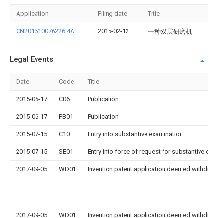
Application
Filing date
Title
CN201510076226.4A
2015-02-12
一种双层研磨机
Legal Events
Date
Code
Title
2015-06-17
C06
Publication
2015-06-17
PB01
Publication
2015-07-15
C10
Entry into substantive examination
2015-07-15
SE01
Entry into force of request for substantive exa
2017-09-05
WD01
Invention patent application deemed withdrawn
2017-09-05
WD01
Invention patent application deemed withdrawn