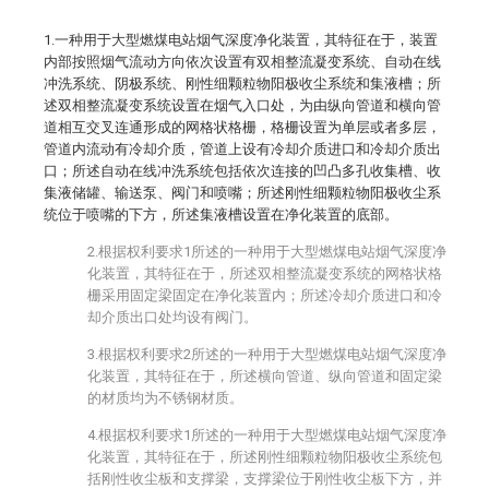
1.一种用于大型燃煤电站烟气深度净化装置，其特征在于，装置
内部按照烟气流动方向依次设置有双相整流凝变系统、自动在线
冲洗系统、阴极系统、刚性细颗粒物阳极收尘系统和集液槽；所
述双相整流凝变系统设置在烟气入口处，为由纵向管道和横向管
道相互交叉连通形成的网格状格栅，格栅设置为单层或者多层，
管道内流动有冷却介质，管道上设有冷却介质进口和冷却介质出
口；所述自动在线冲洗系统包括依次连接的凹凸多孔收集槽、收
集液储罐、输送泵、阀门和喷嘴；所述刚性细颗粒物阳极收尘系
统位于喷嘴的下方，所述集液槽设置在净化装置的底部。
2.根据权利要求1所述的一种用于大型燃煤电站烟气深度净
化装置，其特征在于，所述双相整流凝变系统的网格状格
栅采用固定梁固定在净化装置内；所述冷却介质进口和冷
却介质出口处均设有阀门。
3.根据权利要求2所述的一种用于大型燃煤电站烟气深度净
化装置，其特征在于，所述横向管道、纵向管道和固定梁
的材质均为不锈钢材质。
4.根据权利要求1所述的一种用于大型燃煤电站烟气深度净
化装置，其特征在于，所述刚性细颗粒物阳极收尘系统包
括刚性收尘板和支撑梁，支撑梁位于刚性收尘板下方，并