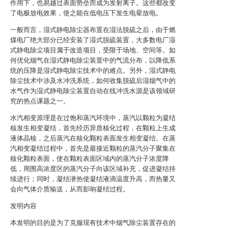
作用下，也易越过表面势垒而成为发射离子。这些都改变
了电极放电效果，使之能在低电压下发生电晕放电。
一般而言，湿式静电除尘器布置在湿法脱硫之后，由于燃
煤电厂绝大部分已经安装了湿式脱硫装置，大多数电厂湿
式静电除尘项目属于改造项目，受限于场地、空间等。如
何优化烟气在湿式静电除尘装置中的气流分布，以降低系
统的压降是湿式静电除尘技术中的难点。另外，湿式静电
除尘技术中涉及水冲洗系统，如何收集脱硫后湿烟气中的
水气作为湿式静电除尘装置自动在线冲洗水源是该领域研
究的热点课题之一。
水汽相变原理是在过饱和蒸汽环境中，蒸汽以颗粒为凝结
核发生相变凝结，首先经历异质核化过程，在颗粒上生成
液体晶核，之后蒸汽在核化颗粒表面发生相变凝结。在蒸
汽相变凝结过程中，首先是最接近颗粒的蒸汽分子聚集在
核化颗粒表面，使在颗粒表面区域内的蒸汽分子浓度降
低，周围高浓度区的蒸汽分子向该区域补充，促进凝结持
续进行；同时，凝结潜热使凝结液滴温度升高，而热量又
会向气体介质输送，从而影响凝结过程。
发明内容
本发明的目的是为了克服现有技术中烟气除尘装置存在的