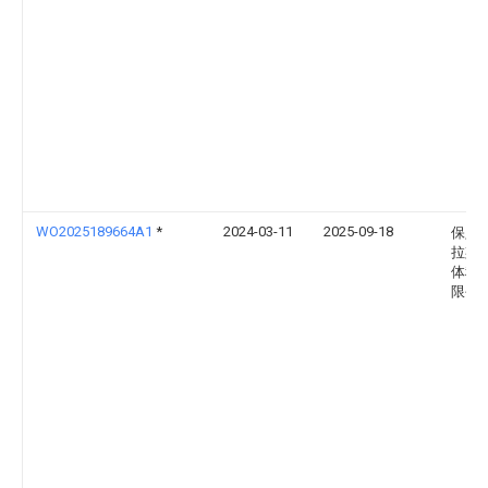
WO2025189664A1
*
2024-03-11
2025-09-18
保定
拉斯
体科
限公