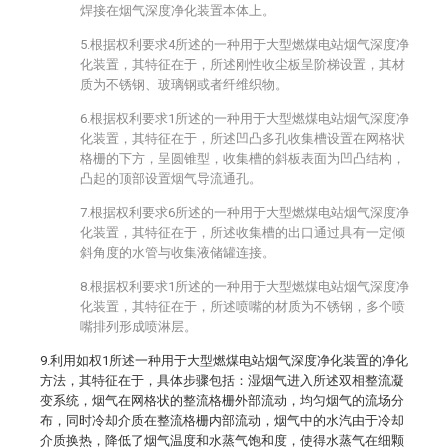
焊接在烟气深度净化装置本体上。
5.根据权利要求4所述的一种用于大型燃煤电站烟气深度净
化装置，其特征在于，所述刚性收尘板呈阶梯设置，其材
质为不锈钢、玻璃钢或者纤维织物。
6.根据权利要求1所述的一种用于大型燃煤电站烟气深度净
化装置，其特征在于，所述凹凸多孔收集槽设置在网格状
格栅的下方，呈圆锥型，收集槽的斜板表面为凹凸结构，
凸起的顶部设置烟气导流通孔。
7.根据权利要求6所述的一种用于大型燃煤电站烟气深度净
化装置，其特征在于，所述收集槽的出口通过具有一定倾
斜角度的水管与收集液储罐连接。
8.根据权利要求1所述的一种用于大型燃煤电站烟气深度净
化装置，其特征在于，所述喷嘴的材质为不锈钢，多个喷
嘴排列形成喷淋层。
9.利用如权1所述一种用于大型燃煤电站烟气深度净化装置的净化
方法，其特征在于，具体步骤包括：湿烟气进入所述双相整流凝
变系统，烟气在网格状的整流格栅外部流动，均匀烟气的流场分
布，同时冷却介质在整流格栅内部流动，烟气中的水汽由于冷却
介质换热，降低了烟气温度和水蒸气饱和度，使得水蒸气在细颗