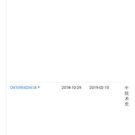
CN109342361A
*
2018-10-29
2019-02-15
中国
院上
术物
究所