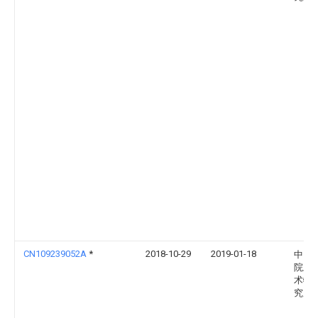
CN109239052A
*
2018-10-29
2019-01-18
中国
院上
术物
究所