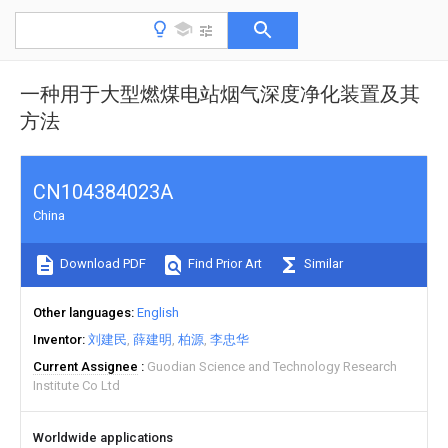
一种用于大型燃煤电站烟气深度净化装置及其
方法
CN104384023A
China
Download PDF
Find Prior Art
Similar
Other languages
English
Inventor
刘建民
薛建明
柏源
李忠华
Current Assignee
Guodian Science and Technology Research
Institute Co Ltd
Worldwide applications