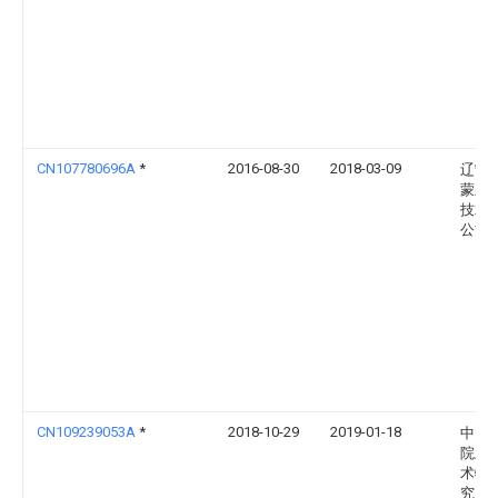
CN107780696A
*
2016-08-30
2018-03-09
辽宁
蒙新
技术
公司
CN109239053A
*
2018-10-29
2019-01-18
中国
院上
术物
究所