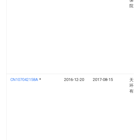
保护
院
CN107042158A
*
2016-12-20
2017-08-15
天津
环保
有限