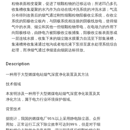
粒物表面相变凝聚，促进了细颗粒物的迁移运动；所述凹凸多孔
收集槽收集凝聚的水汽作为自动在线冲洗系统的冲洗水源；气流
分布得到改善后的烟气通过刚性细颗粒物阳极收尘系统，在收尘
系统的阳极收尘板内，与阴极系统相连接的阴极线放电，使得烟
气中的水滴、烟尘和其他一些细颗粒物带电，在电场力的作用下
向阳极移动，由静电力被阳极收尘板捕集，阳极收尘板表面形成
一层连续水膜，收集下来的烟尘随水膜重力自流至下部集液槽，
集液槽将收集液通过地沟或者地坑液下泵排至废水处理系统综合
处理，而净烟气通过净烟道由烟囱达标排放。
Description
一种用于大型燃煤电站烟气深度净化装置及其方法
技术领域
本发明涉及一种用于大型燃煤电站烟气深度净化装置及其
净化方法，属于电力行业环境保护领域。
背景技术
据统计，我国的燃煤电厂95％以上采用静电除尘器。众所
周知，正常运行工况下除尘效率可达到99％，但是对于细