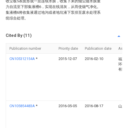
收尘板5表面形成一层连续水膜，收集下来的烟尘随水膜重
力自流至下部集液槽6，实现在线清灰，从而使烟气净化。
集液槽6将收集液通过地沟或者地坑液下泵排至废水处理系
统综合处理。
Cited By (11)
Publication number
Priority date
Publication date
Assi
CN105312154A
*
2015-12-07
2016-02-10
福建
环保
有限
CN105854483A
*
2016-05-05
2016-08-17
山东