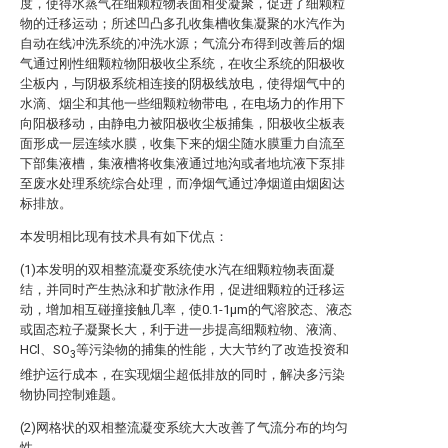
度，使得水蒸气在细颗粒物表面相变凝聚，促进了细颗粒
物的迁移运动；所述凹凸多孔收集槽收集凝聚的水汽作为
自动在线冲洗系统的冲洗水源；气流分布得到改善后的烟
气通过刚性细颗粒物阳极收尘系统，在收尘系统的阳极收
尘板内，与阴极系统相连接的阴极线放电，使得烟气中的
水滴、烟尘和其他一些细颗粒物带电，在电场力的作用下
向阳极移动，由静电力被阳极收尘板捕集，阳极收尘板表
面形成一层连续水膜，收集下来的烟尘随水膜重力自流至
下部集液槽，集液槽将收集液通过地沟或者地坑液下泵排
至废水处理系统综合处理，而净烟气通过净烟道由烟囱达
标排放。
本发明相比现有技术具有如下优点：
(1)本发明的双相整流凝变系统使水汽在细颗粒物表面凝
结，并同时产生热泳和扩散泳作用，促进细颗粒的迁移运
动，增加相互碰撞接触几率，使0.1-1μm的气溶胶态、液态
或固态粒子凝聚长大，利于进一步提高细颗粒物、液滴、
HCl、SO
等污染物的捕集的性能，大大节约了改造投资和
3
维护运行成本，在实现烟尘超低排放的同时，解决多污染
物协同控制难题。
(2)网格状的双相整流凝变系统大大改善了气流分布的均匀
性。