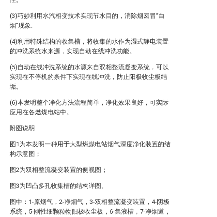
(3)巧妙利用水汽相变技术实现节水目的，消除烟囱冒“白
烟”现象.
(4)利用特殊结构的收集槽，将收集的水作为湿式静电装置
的冲洗系统水来源，实现自动在线冲洗功能。
(5)自动在线冲洗系统的水源来自双相整流凝变系统，可以
实现在不停机的条件下实现在线冲洗，防止阳极收尘板结
垢。
(6)本发明整个净化方法流程简单，净化效果良好，可实际
应用在各燃煤电站中。
附图说明
图1为本发明一种用于大型燃煤电站烟气深度净化装置的结
构示意图；
图2为双相整流凝变装置的侧视图；
图3为凹凸多孔收集槽的结构详图。
图中：1-原烟气，2-净烟气，3-双相整流凝变装置，4-阴极
系统，5-刚性细颗粒物阳极收尘板，6-集液槽，7-净烟道，