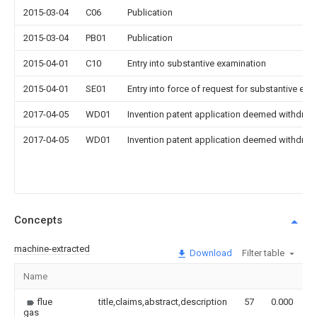
2015-03-04
C06
Publication
2015-03-04
PB01
Publication
2015-04-01
C10
Entry into substantive examination
2015-04-01
SE01
Entry into force of request for substantive exa
2017-04-05
WD01
Invention patent application deemed withdrawn
2017-04-05
WD01
Invention patent application deemed withdrawn
Concepts
machine-extracted
Download
Filter table
Name
I
flue
title,claims,abstract,description
57
0.000
gas