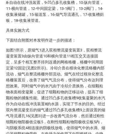
8-自动在线冲洗装置，9-凹凸多孔收集槽，10-纵向管道，
11-横向管道，12-中间固定梁，13-1阀门，13-2阀门，14-
收集液储罐，15-输送泵，16-烟气导流通孔，17-收集槽斜
板，18-收集液管道。
具体实施方式
下面结合附图对本发明作进一步的描述：
如图1所示，原烟气1进入双相整流凝变装置3，双相整流
凝变装置3由纵向管道10和横向管道11相互交叉连接固
定，呈多个相互整齐排列连通的网格格栅，格栅中间用固
定梁12固定(见图2所示)。冷却介质在模块化整流格栅内部
流动，烟气在整流格栅外部流动。烟气在经过模块化整流
格栅装置后，改善了烟气气流分布，使得烟气分布达到理
想效果。同时烟气中的水汽由于冷却介质换热，在细颗粒
物表面相变凝聚，促进了细颗粒物的迁移运动，提高了细
颗粒物的捕集性能。通过凹凸多孔收集槽9收集凝聚的水汽
作为自动在线冲洗装置8的水源，实现了节水的目的。经过
双向整流凝变后的烟气通过凹凸多孔收集槽9上面设置的烟
气导流通孔16(见图3)进一步改善气流分布，然后通过刚性
细颗粒物阳极收尘板5，在刚性细颗粒物阳极收尘板5内，
与阴极系统4相连接的阴极线放电，使得烟气中的水滴、烟
尘等细颗粒物带电，在电场力的作用下向阳极移动，由静