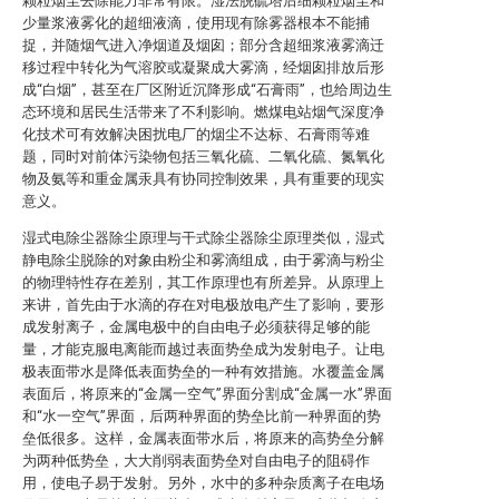
颗粒烟尘去除能力非常有限。湿法脱硫塔后细颗粒烟尘和
少量浆液雾化的超细液滴，使用现有除雾器根本不能捕
捉，并随烟气进入净烟道及烟囱；部分含超细浆液雾滴迁
移过程中转化为气溶胶或凝聚成大雾滴，经烟囱排放后形
成“白烟”，甚至在厂区附近沉降形成“石膏雨”，也给周边生
态环境和居民生活带来了不利影响。燃煤电站烟气深度净
化技术可有效解决困扰电厂的烟尘不达标、石膏雨等难
题，同时对前体污染物包括三氧化硫、二氧化硫、氮氧化
物及氨等和重金属汞具有协同控制效果，具有重要的现实
意义。
湿式电除尘器除尘原理与干式除尘器除尘原理类似，湿式
静电除尘脱除的对象由粉尘和雾滴组成，由于雾滴与粉尘
的物理特性存在差别，其工作原理也有所差异。从原理上
来讲，首先由于水滴的存在对电极放电产生了影响，要形
成发射离子，金属电极中的自由电子必须获得足够的能
量，才能克服电离能而越过表面势垒成为发射电子。让电
极表面带水是降低表面势垒的一种有效措施。水覆盖金属
表面后，将原来的“金属一空气”界面分割成“金属一水”界面
和“水一空气”界面，后两种界面的势垒比前一种界面的势
垒低很多。这样，金属表面带水后，将原来的高势垒分解
为两种低势垒，大大削弱表面势垒对自由电子的阻碍作
用，使电子易于发射。另外，水中的多种杂质离子在电场