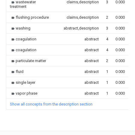
wastewater
claims,description
3
0.000
treatment
flushing procedure
claims,description
2
0.000
washing
abstract,description
3
0.000
coagulation
abstract
4
0.000
coagulation
abstract
4
0.000
particulate matter
abstract
2
0.000
fluid
abstract
1
0.000
single layer
abstract
1
0.000
vapor phase
abstract
1
0.000
Show all concepts from the description section