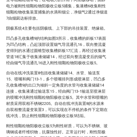
电力被刚性细颗粒物阳极收尘板5捕集，集液槽6收集刚性
细颗粒物收集装置捕集的水滴和烟尘，净烟气2通过净烟道
7由烟囱达标排放。
阴极系统4主要包括阴极线、上下部的吊挂装置、绝缘箱。
凹凸多孔收集槽9的结构如图3所示，收集槽的斜板17表面
为凹凸结构，凸起顶部设置烟气导流通孔16，双向整流凝
变得到的水通过圆锥型收集槽斜板17汇流，再经过收集液
管道18汇集于收集液储罐14，经过双向整流凝变后的烟气
经由烟气导流通孔16进入刚性细颗粒物阳极收尘板5。
自动在线冲洗装置8包括收集液储罐14、水管、输送泵
15、喷嘴和阀门13-1，多个喷嘴排列形成喷淋层，凹凸多
孔收集槽9的出口为倾斜一定角度的水管与收集液储罐14
连接，收集液通过输送泵15，经由阀门13-1输送至喷淋层
的喷嘴冲洗刚性细颗粒物阳极收尘板5。其中水管和喷嘴的
材质采用双相不锈钢2205。自动在线冲洗装置8的水源来
自双相整流凝变装置3，可以实现在不停机的条件下定期在
线冲洗，防止刚性细颗粒物阳极收尘板5结垢。
刚性细颗粒物阳极收尘板5为刚性材质，可以为不锈钢、玻
璃钢或者纤维织物，抗腐蚀性好。正常运行时，刚性阳极