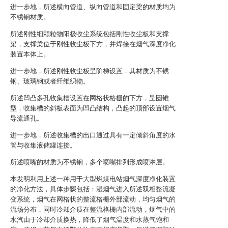
进一步地，所述横向管道、纵向管道和固定梁的材质均为
不锈钢材质。
所述刚性细颗粒物阳极收尘系统包括刚性收尘板和支撑
梁，支撑梁位于刚性收尘板下方，并焊接在烟气深度净化
装置本体上。
进一步地，所述刚性收尘板呈阶梯设置，其材质为不锈
钢、玻璃钢或者纤维织物。
所述凹凸多孔收集槽设置在网格状格栅的下方，呈圆锥
型，收集槽的斜板表面为凹凸结构，凸起的顶部设置烟气
导流通孔。
进一步地，所述收集槽的出口通过具有一定倾斜角度的水
管与收集液储罐连接。
所述喷嘴的材质为不锈钢，多个喷嘴排列形成喷淋层。
本发明利用上述一种用于大型燃煤电站烟气深度净化装置
的净化方法，具体步骤包括：湿烟气进入所述双相整流凝
变系统，烟气在网格状的整流格栅外部流动，均匀烟气的
流场分布，同时冷却介质在整流格栅内部流动，烟气中的
水汽由于冷却介质换热，降低了烟气温度和水蒸气饱和