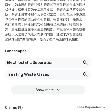
口处，为由纵向管道和横向管道相互交叉连通形成的网格
状格栅，格栅设置为单层或者多层，管道内流动有冷却介
质，管道上设有冷却介质进口和出口；自动在线冲洗系统
包括依次连接的凹凸多孔收集槽、收集液储罐、输送泵、
阀门和喷嘴；刚性细颗粒物阳极收尘系统位于喷嘴的下
方，集液槽设置在净化装置的底部。本发明利用整流凝变
系统大大改善了气流分布的均匀性，通过水汽相变凝结，
消除烟囱冒“白烟”现象，提高了整个装置的捕集性能。
Landscapes
Electrostatic Separation
Treating Waste Gases
Show more
Claims
(9)
Hide Dependent