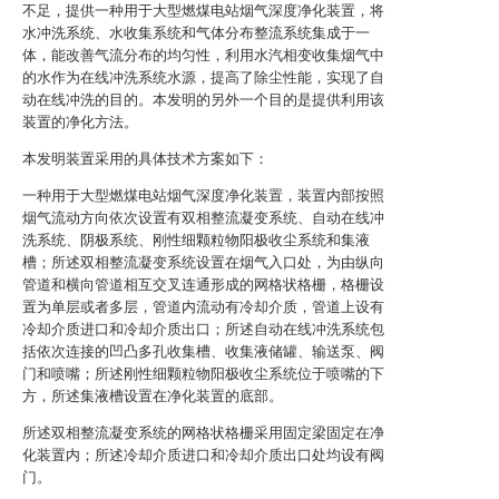
不足，提供一种用于大型燃煤电站烟气深度净化装置，将
水冲洗系统、水收集系统和气体分布整流系统集成于一
体，能改善气流分布的均匀性，利用水汽相变收集烟气中
的水作为在线冲洗系统水源，提高了除尘性能，实现了自
动在线冲洗的目的。本发明的另外一个目的是提供利用该
装置的净化方法。
本发明装置采用的具体技术方案如下：
一种用于大型燃煤电站烟气深度净化装置，装置内部按照
烟气流动方向依次设置有双相整流凝变系统、自动在线冲
洗系统、阴极系统、刚性细颗粒物阳极收尘系统和集液
槽；所述双相整流凝变系统设置在烟气入口处，为由纵向
管道和横向管道相互交叉连通形成的网格状格栅，格栅设
置为单层或者多层，管道内流动有冷却介质，管道上设有
冷却介质进口和冷却介质出口；所述自动在线冲洗系统包
括依次连接的凹凸多孔收集槽、收集液储罐、输送泵、阀
门和喷嘴；所述刚性细颗粒物阳极收尘系统位于喷嘴的下
方，所述集液槽设置在净化装置的底部。
所述双相整流凝变系统的网格状格栅采用固定梁固定在净
化装置内；所述冷却介质进口和冷却介质出口处均设有阀
门。