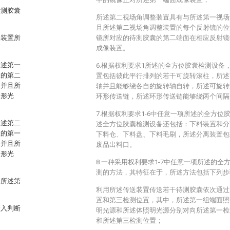
待测胶囊
所述第二视场角调整装置具有与所述第一视场
且所述第二视场角调整装置的每个反射镜的位
像装置所
镜所对应的待测胶囊的第二端面在相应反射镜
成像装置。
所述第一
6.根据权利要求1所述的全方位胶囊检测设备
置的第二
置包括彼此平行排列的若干可旋转滚柱，所述
，并且所
轴并且能够绕各自的旋转轴自转，所述可旋转
条形光
环形传送链，所述环形传送链能够绕两个间隔
7.根据权利要求1-6中任意一项所述的全方
所述第二
述全方位胶囊检测设备还包括：下料装置和分
置的第一
下料仓、下料盘、下料毛刷，所述分离装置包
，并且所
废品出料口。
条形光
8.一种采用权利要求1-7中任意一项所述的
测的方法，其特征在于，所述方法包括下列步
，所述第
利用所述传送装置传送若干待测胶囊依次通过
置和第三检测位置，其中，所述第一组端面照
输入判断
明光源和所述体照明光源分别对向所述第一检
和所述第三检测位置；