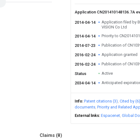
Application CN201410148136.7A e
Application filed b
2014-04-14
VISION Co Ltd
Priority to CN201410
2014-04-14
Publication of CN10
2014-07-23
Application granted
2016-02-24
Publication of CN10
2016-02-24
Active
Status
Anticipated expiratio
2034-04-14
Info
Patent citations (3)
Cited by (6
documents
Priority and Related App
External links
Espacenet
Global Do
Claims
(8)