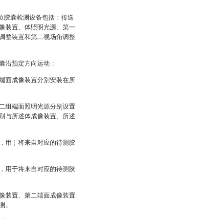
方位胶囊检测设备包括：传送
像装置、体照明光源、第一
调整装置和第二视场角调整
囊沿预定方向运动；
端面成像装置分别安装在所
二组端面照明光源分别设置
别与所述体成像装置、所述
，用于将来自对应的待测胶
，用于将来自对应的待测胶
像装置、第二端面成像装置
测。