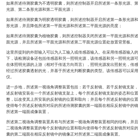
如果所述待测胶囊为不透明胶囊，则所述控制器开启所述第一条形光源、
光源、第二条形光源和第二平面光源；
如果所述待测胶囊为明胶透明胶囊，则所述控制器开启所述第一条形光源
形光源，并且降低所述第一平面光源和所述第二平面光源的亮度；
如果所述待测胶囊为植物胶囊，则所述控制器关闭所述第一平面光源和所
面光源，并且所述第一平面光源和所述第二平面光源位置处放置背景板。
这里所提到的外部输入可以为人工输入或传感器输入。在采用传感器输入
下，该检测设备还包括传感器和另一照明光源，该传感器和另一照明光源
在体照明光源的上游（相对于传送方向而言），照明光源发出照射光，传
经过所述胶囊透射的光，并基于所述光判断胶囊的类型。该传感器可以采
仪。
进一步地，所述第一视场角调整装置包括：若干反射镜、若干反射镜支架
述反射镜安装在一个所述反射镜支架上，每个所述反射镜支架的姿态和位
整，以改变其上所安装的反射镜的位置和取向；并且每个所述反射镜的位
使得每个所述反射镜所对应的所述待测胶囊的第一端面在相应反射镜中的
所述第一端面成像装置，
所述第二视场角调整装置具有与所述第一视场角调整装置相同的结构，并
二视场角调整装置的每个反射镜的位置和取向使得每个所述反射镜所对应
囊的第二端面在相应反射镜中的镜像正对所述第二端面成像装置。