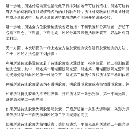
进一步地，所述传送装置包括彼此平行排列的若干可旋转滚柱，所述可旋
有各自的旋转轴并且能够绕各自的旋转轴自转，所述可旋转滚柱彼此通过
构成环形传送链，所述环形传送链能够绕两个间隔开的滚轮公转。
进一步地，所述全方位胶囊检测设备还包括：下料装置和分离装置，所述
包括下料仓、下料盘、下料毛刷，所述分离装置包括剔废装置、好品出料
出料口。
另一方面，本发明提供一种上述全方位胶囊检测设备进行胶囊检测的方法
在于，所述方法包括下列步骤：
利用所述传送装置传送若干待测胶囊依次通过第一检测位置、第二检测位
检测位置，其中，所述第一组端面照明光源、所述第二组端面照明光源和
明光源分别对向所述第一检测位置、所述第二检测位置和所述第三检测位
判断所述待测胶囊是否为不透明胶囊、明胶透明胶囊或者植物透明胶囊，
如果所述待测胶囊为不透明胶囊，开启所述第一条形光源、第一平面光源
形光源和第二平面光源，
如果所述待测胶囊为明胶透明胶囊，开启所述第一条形光源和第二条形光
降低所述第一平面光源和所述第二平面光源的亮度，
如果所述待测胶囊为植物胶囊，关闭所述第一平面光源和所述第二平面光