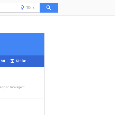
 Art
Similar
ngxin Intelligent