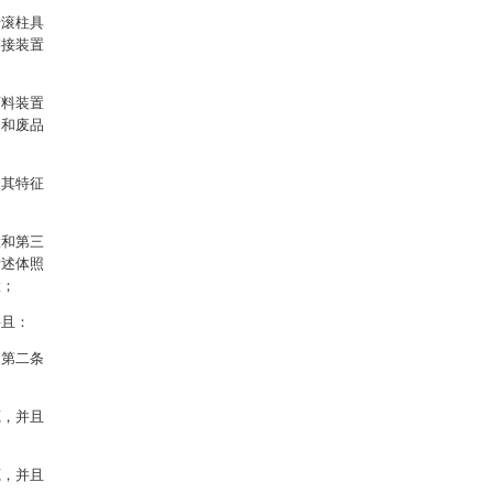
转滚柱具
链接装置
下料装置
口和废品
，其特征
置和第三
所述体照
置；
并且：
、第二条
源，并且
源，并且