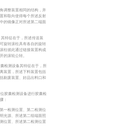
角调整装置相同的结构，并
置和取向使得每个所述反射
中的镜像正对所述第二端面
，其特征在于，所述传送装
可旋转滚柱具有各自的旋转
滚柱彼此通过链接装置构成
开的滚轮公转。
位胶囊检测设备其特征在于，所
离装置，所述下料装置包括
括剔废装置、好品出料口和
全方位胶囊检测设备进行胶囊检
骤：
第一检测位置、第二检测位
明光源、所述第二组端面照
测位置、所述第二检测位置