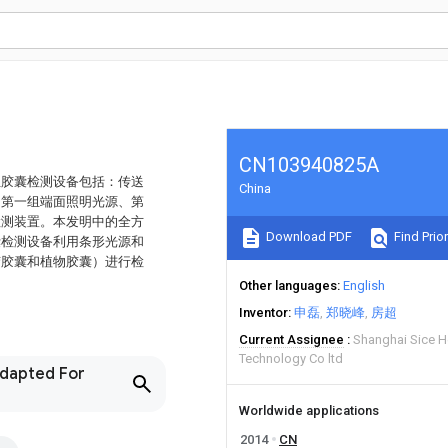
CN103940825A
位胶囊检测设备包括：传送
China
、第一组端面照明光源、第
检测装置。本发明中的全方
Download PDF
Find Prior
囊检测设备利用条形光源和
胶胶囊和植物胶囊）进行检
Other languages
English
Inventor
申磊
郑晓峰
房超
Current Assignee
Shanghai Sice He
Technology Co ltd
Adapted For
Worldwide applications
2014
CN