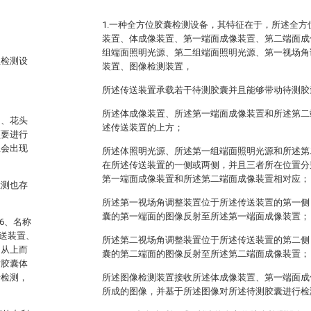
1.一种全方位胶囊检测设备，其特征在于，所述全
装置、体成像装置、第一端面成像装置、第二端面成
组端面照明光源、第二组端面照明光源、第一视场角
位检测设
装置、图像检测装置，
所述传送装置承载若干待测胶囊并且能够带动待测胶
所述体成像装置、所述第一端面成像装置和所述第二
口、花头
述传送装置的上方；
须要进行
且会出现
所述体照明光源、所述第一组端面照明光源和所述第
在所述传送装置的一侧或两侧，并且三者所在位置分
第一端面成像装置和所述第二端面成像装置相对应；
检测也存
所述第一视场角调整装置位于所述传送装置的第一侧
囊的第一端面的图像反射至所述第一端面成像装置；
.6、名称
送装置、
所述第二视场角调整装置位于所述传送装置的第二侧
，从上而
囊的第二端面的图像反射至所述第二端面成像装置；
对胶囊体
行检测，
所述图像检测装置接收所述体成像装置、第一端面成
所成的图像，并基于所述图像对所述待测胶囊进行检