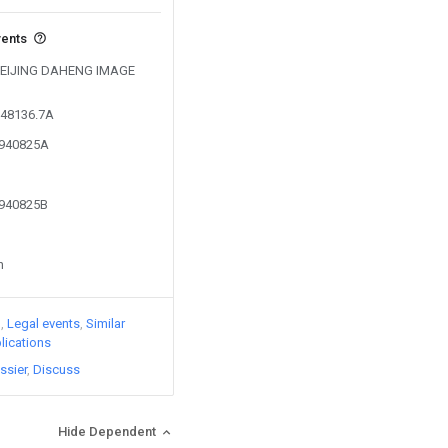
vents
y BEIJING DAHENG IMAGE
148136.7A
3940825A
3940825B
n
)
Legal events
Similar
lications
ssier
Discuss
Hide Dependent