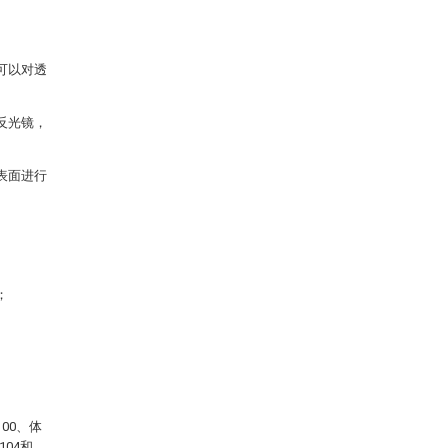
可以对透
反光镜，
表面进行
；
00、体
04和