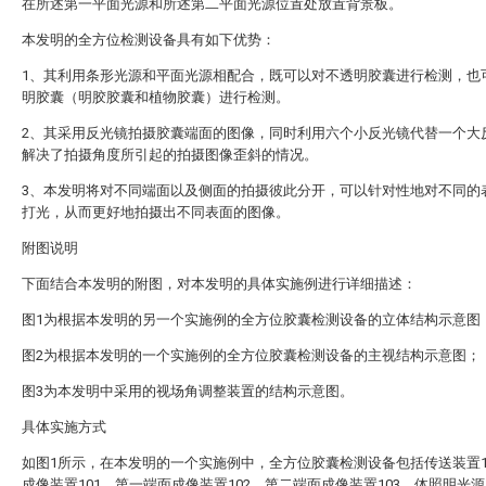
在所述第一平面光源和所述第二平面光源位置处放置背景板。
本发明的全方位检测设备具有如下优势：
1、其利用条形光源和平面光源相配合，既可以对不透明胶囊进行检测，也
明胶囊（明胶胶囊和植物胶囊）进行检测。
2、其采用反光镜拍摄胶囊端面的图像，同时利用六个小反光镜代替一个大
解决了拍摄角度所引起的拍摄图像歪斜的情况。
3、本发明将对不同端面以及侧面的拍摄彼此分开，可以针对性地对不同的
打光，从而更好地拍摄出不同表面的图像。
附图说明
下面结合本发明的附图，对本发明的具体实施例进行详细描述：
图1为根据本发明的另一个实施例的全方位胶囊检测设备的立体结构示意图
图2为根据本发明的一个实施例的全方位胶囊检测设备的主视结构示意图；
图3为本发明中采用的视场角调整装置的结构示意图。
具体实施方式
如图1所示，在本发明的一个实施例中，全方位胶囊检测设备包括传送装置1
成像装置101、第一端面成像装置102、第二端面成像装置103、体照明光源1