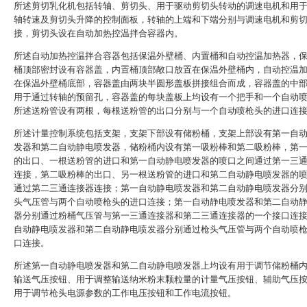
所述剪切乳化机包括转轴、剪切头、用于驱动剪切头转动的调速电机和用
轴转速及剪切头升降的控制面板，转轴的上端和下端分别与调速电机和剪
接，剪切头设在自动加热控温拌合容器内。
所述自动加热控温拌合容器包括保温外壁桶、内置桶和自动控温加热器，
桶顶部密封设有容器盖，内置桶顶部敞口放置在保温外壁桶内，自动控温
在保温外壁桶底部，容器盖由两块半圆形盖板拼接组合而成，容器盖的中
用于通过转轴的预留孔，容器盖的每块盖板上均设有一个把手和一个自动
所述送粉管设有两根，每根送粉管的出口分别与一个自动喷枪头的进口连
所述计量控制系统包括支架，支架下部设有储粉桶，支架上部设有第一自
发器和第二自动静电喷发器，储粉桶内设有第一吸粉棒和第二吸粉棒，第
的出口、一根送粉管的进口和第一自动静电喷发器的喷口之间通过第一三
连接，第二吸粉棒的出口、另一根送粉管的进口和第二自动静电喷发器的
通过第二三通连接器连接；第一自动静电喷发器和第二自动静电喷发器分
头气压管与两个自动喷枪头的进口连接；第一自动静电喷发器和第二自动
器分别通过粉桶气压管与第一三通连接器和第二三通连接器的一个接口连
自动静电喷发器和第二自动静电喷发器分别通过枪头气压管与两个自动喷
口连接。
所述第一自动静电喷发器和第二自动静电喷发器上均设有用于调节储粉桶
输送气压按钮、用于调整输送纳米粉末颗粒量的计量气压按钮、辅助气压
用于调节枪头电源参数的工作电压按钮和工作电流按钮。