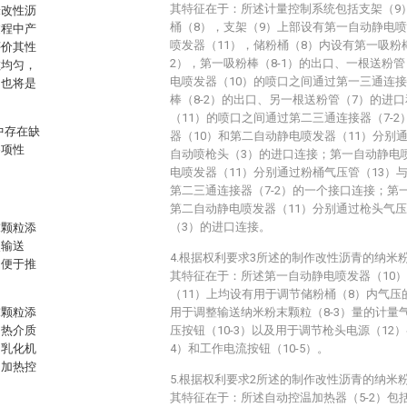
其特征在于：所述计量控制系统包括支架（9
米改性沥
桶（8），支架（9）上部设有第一自动静电喷
过程中产
喷发器（11），储粉桶（8）内设有第一吸粉棒
评价其性
2），第一吸粉棒（8-1）的出口、一根送粉
散均匀，
电喷发器（10）的喷口之间通过第一三通连接
，也将是
棒（8-2）的出口、另一根送粉管（7）的进
（11）的喷口之间通过第二三通连接器（7-
中存在缺
器（10）和第二自动静电喷发器（11）分别
各项性
自动喷枪头（3）的进口连接；第一自动静电
电喷发器（11）分别通过粉桶气压管（13）与
第二三通连接器（7-2）的一个接口连接；第
第二自动静电喷发器（11）分别通过枪头气压
（3）的进口连接。
末颗粒添
次输送
4.根据权利要求3所述的制作改性沥青的纳米
，便于推
其特征在于：所述第一自动静电喷发器（10
（11）上均设有用于调节储粉桶（8）内气压的
末颗粒添
用于调整输送纳米粉末颗粒（8-3）量的计量气
加热介质
压按钮（10-3）以及用于调节枪头电源（12）
切乳化机
4）和工作电流按钮（10-5）。
动加热控
5.根据权利要求2所述的制作改性沥青的纳米
其特征在于：所述自动控温加热器（5-2）包