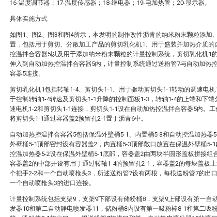
16-温度调节器；17-温度传感器；18-继电器；19-电加热管；20-显示器。
具体实施方式
如图1、图2、图3和图4所示，本发明的制作改性沥青的纳米粉末颗粒添加
置，包括用于剪切、分散加工产品的剪切乳化机1、用于盛装并加热介质的
控温拌合容器5以及用于添加纳米粉末颗粒的计量控制系统，剪切乳化机1
伸入到自动加热控温拌合容器5内，计量控制系统通过送粉管7与自动加热
容器5连接。
剪切乳化机1包括转轴1-4、剪切头1-1、用于驱动剪切头1-1转动的调速电机1
于控制转轴1-4转速及剪切头1-1升降的控制面板1-3，转轴1-4的上端和下
速电机1-2和剪切头1-1连接，剪切头1-1设在自动加热控温拌合容器5内。
将剪切头1-1通过容器盖2预留孔2-1置于沥青6中。
自动加热控温拌合容器5包括保温外壁桶5-1、内置桶5-3和自动控温加热器5
外壁桶5-1顶部密封设有容器盖2，内置桶5-3顶部敞口放置在保温外壁桶5-
控温加热器5-2设在保温外壁桶5-1底部，容器盖2由两块半圆形盖板拼接组
容器盖2的中部开设有用于通过转轴1-4的预留孔2-1，容器盖2的每块盖板
个把手2-2和一个自动喷枪头3，所述送粉管7设有两根，每根送粉管7的出
一个自动喷枪头3的进口连接。
计量控制系统包括支架9，支架9下部设有储粉桶8，支架9上部设有第一自
发器10和第二自动静电喷发器11，储粉桶8内设有第一吸粉棒8-1和第二吸粉