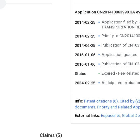
Application CN201410063990.3A e
Application filed b
2014-02-25
TRANSPORTATION RE
Priority to CN201410
2014-02-25
Publication of CN10
2014-06-25
Application granted
2016-01-06
Publication of CN10
2016-01-06
Expired - Fee Related
Status
Anticipated expiratio
2034-02-25
Info
Patent citations (6)
Cited by (2
documents
Priority and Related App
External links
Espacenet
Global Do
Claims
(5)