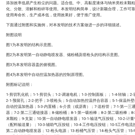
添加效率低易产生粉尘的问题。适合低、中、高黏度液体与纳米类粉末颗
化、分散、溶解和粉碎等使用。本发明结构简单，设计新颖合理，工作可
使用寿命长，生产成本低，使用效果好，便于推广使用。
下面通过附图和实施例，对本发明的技术方案做进一步的详细描述。
附图说明
图1为本发明的结构示意图。
图2为本发明第一自动静电喷发器、储粉桶及喷枪头的结构示意图。
图3为本发明容器盖的俯视图。
图4为本发明中自动控温加热器的控制原理图。
附图标记说明：
1-剪切乳化机；1-1-剪切头；1-2-调速电机；1-3-控制面板；；1-4-转轴；2
2-1-预留孔；2-2-把手；3-喷枪头；5-自动加热控温拌合容器；5-1-保温外壁桶
自动控温加热器；5-3-内置桶；6-介质（或沥青）；7-送粉管；7-1-第一三
器；7-2-第二三通链接器；8-储粉桶；8-1-第一吸粉棒；8-2-第二吸粉棒；8-
末颗粒；9-支架；10-第一自动静电喷发器；10-1-输送气压按钮，10-2-计
（配料输送量）；10-3-辅助气压按钮；10-4-工作电压按钮；10-5工作电流按
第二自动静电喷发器；12-枪头电源；13-粉桶气压管；14-枪头气压管；15