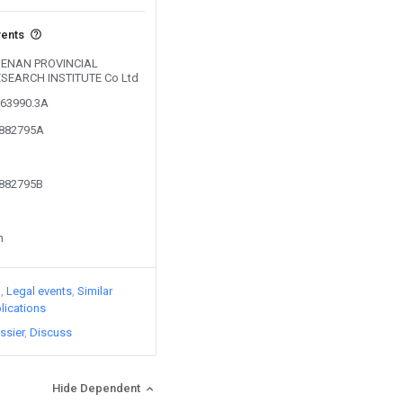
vents
y HENAN PROVINCIAL
SEARCH INSTITUTE Co Ltd
063990.3A
3882795A
3882795B
n
)
Legal events
Similar
lications
ssier
Discuss
Hide Dependent