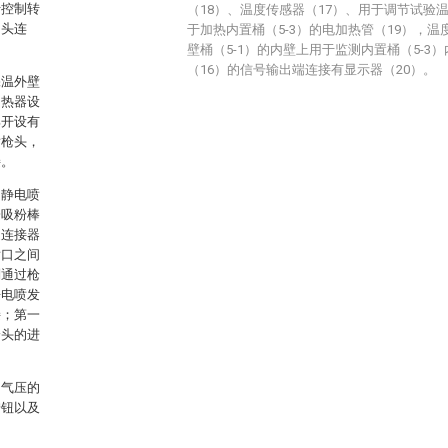
于控制转
（18）、温度传感器（17）、用于调节试验
切头连
于加热内置桶（5-3）的电加热管（19），温
壁桶（5-1）的内壁上用于监测内置桶（5-3
（16）的信号输出端连接有显示器（20）。
保温外壁
加热器设
部开设有
喷枪头，
接。
动静电喷
一吸粉棒
通连接器
喷口之间
别通过枪
静电喷发
接；第一
枪头的进
内气压的
按钮以及