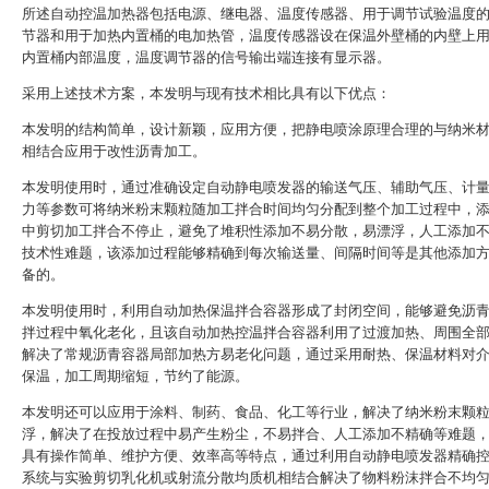
所述自动控温加热器包括电源、继电器、温度传感器、用于调节试验温度
节器和用于加热内置桶的电加热管，温度传感器设在保温外壁桶的内壁上
内置桶内部温度，温度调节器的信号输出端连接有显示器。
采用上述技术方案，本发明与现有技术相比具有以下优点：
本发明的结构简单，设计新颖，应用方便，把静电喷涂原理合理的与纳米
相结合应用于改性沥青加工。
本发明使用时，通过准确设定自动静电喷发器的输送气压、辅助气压、计
力等参数可将纳米粉末颗粒随加工拌合时间均匀分配到整个加工过程中，
中剪切加工拌合不停止，避免了堆积性添加不易分散，易漂浮，人工添加
技术性难题，该添加过程能够精确到每次输送量、间隔时间等是其他添加
备的。
本发明使用时，利用自动加热保温拌合容器形成了封闭空间，能够避免沥
拌过程中氧化老化，且该自动加热控温拌合容器利用了过渡加热、周围全
解决了常规沥青容器局部加热方易老化问题，通过采用耐热、保温材料对
保温，加工周期缩短，节约了能源。
本发明还可以应用于涂料、制药、食品、化工等行业，解决了纳米粉末颗
浮，解决了在投放过程中易产生粉尘，不易拌合、人工添加不精确等难题
具有操作简单、维护方便、效率高等特点，通过利用自动静电喷发器精确
系统与实验剪切乳化机或射流分散均质机相结合解决了物料粉沫拌合不均