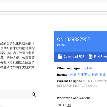
CN103882795B
产品的剪切乳化机或分散均
China
添加纳米粉末颗粒的计量控
容器（5）内，计量控制系
Download PDF
Find Prior
简单、维护方便、效率高等
流分散均质机相结合解决了
高黏度液体与纳米类粉末颗
Other languages
English
Inventor
李庭治
李玉梅
杜萧
栗威
Current Assignee
HENAN PROVINC
RESEARCH INSTITUTE Co Ltd
Worldwide applications
2014
CN