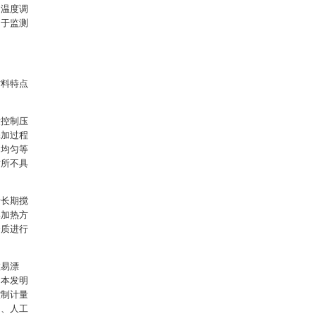
的温度调
用于监测
材料特点
量控制压
添加过程
不均匀等
方所不具
青长期搅
部加热方
介质进行
粒易漂
，本发明
控制计量
匀、人工