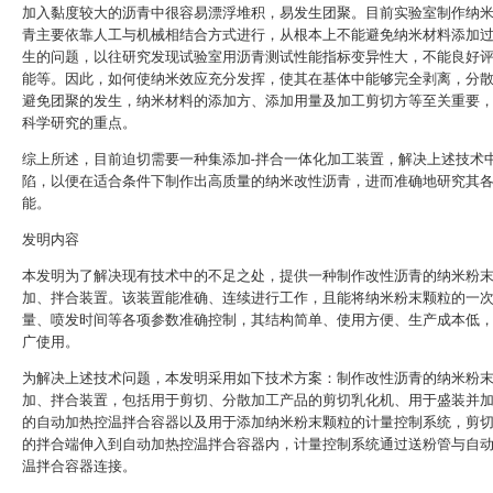
加入黏度较大的沥青中很容易漂浮堆积，易发生团聚。目前实验室制作纳
青主要依靠人工与机械相结合方式进行，从根本上不能避免纳米材料添加
生的问题，以往研究发现试验室用沥青测试性能指标变异性大，不能良好
能等。因此，如何使纳米效应充分发挥，使其在基体中能够完全剥离，分
避免团聚的发生，纳米材料的添加方、添加用量及加工剪切方等至关重要
科学研究的重点。
综上所述，目前迫切需要一种集添加-拌合一体化加工装置，解决上述技术
陷，以便在适合条件下制作出高质量的纳米改性沥青，进而准确地研究其
能。
发明内容
本发明为了解决现有技术中的不足之处，提供一种制作改性沥青的纳米粉
加、拌合装置。该装置能准确、连续进行工作，且能将纳米粉末颗粒的一
量、喷发时间等各项参数准确控制，其结构简单、使用方便、生产成本低
广使用。
为解决上述技术问题，本发明采用如下技术方案：制作改性沥青的纳米粉
加、拌合装置，包括用于剪切、分散加工产品的剪切乳化机、用于盛装并
的自动加热控温拌合容器以及用于添加纳米粉末颗粒的计量控制系统，剪
的拌合端伸入到自动加热控温拌合容器内，计量控制系统通过送粉管与自
温拌合容器连接。