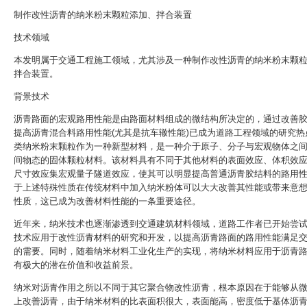
制作改性沥青的纳米粉末颗粒添加、拌合装置
技术领域
本发明属于交通工程施工领域，尤其涉及一种制作改性沥青的纳米粉末颗
拌合装置。
背景技术
沥青路面的宏观路用性能是由路面材料组成的微结构所决定的，通过改善
提高沥青混合料路用性能(尤其是抗车辙性能)已成为道路工程领域的研究热
类纳米粉末颗粒作为一种新型材料，是一种介于原子、分子与宏观物体之
间物态的固体颗粒材料。该材料具有不同于其他材料的表面效应、体积效
尺寸效应集宏观量子隧道效应，使其可以明显提高普通沥青胶结料的路用
于上述特殊性质在传统材料中加入纳米粉体可以大大改善其性能或带来意
性质，这已成为改善材料性能的一条重要途径。
近年来，纳米技术也逐渐渗透到交通建筑材料领域，道路工作者已开始尝
技术应用于改性沥青材料的研究和开发，以提高沥青路面的路用性能满足
的需要。同时，随着纳米材料工业化生产的实现，将纳米材料应用于沥青
有极大的潜在价值和收益前景。
纳米对沥青作用之所以不同于其它聚合物改性沥青，根本原因在于能够从
上改善沥青，由于纳米材料的比表面积很大，表面能高，密度低于基体沥