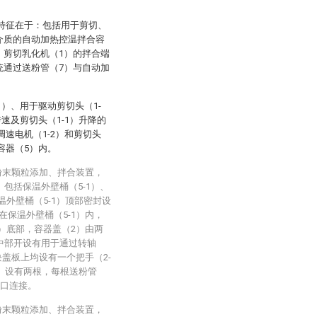
其特征在于：包括用于剪切、
介质的自动加热控温拌合容
，剪切乳化机（1）的拌合端
统通过送粉管（7）与自动加
1）、用于驱动剪切头（1-
转速及剪切头（1-1）升降的
调速电机（1-2）和剪切头
容器（5）内。
粉末颗粒添加、拌合装置，
包括保温外壁桶（5-1）、
温外壁桶（5-1）顶部密封设
在保温外壁桶（5-1）内，
1）底部，容器盖（2）由两
中部开设有用于通过转轴
块盖板上均设有一个把手（2-
7）设有两根，每根送粉管
进口连接。
粉末颗粒添加、拌合装置，