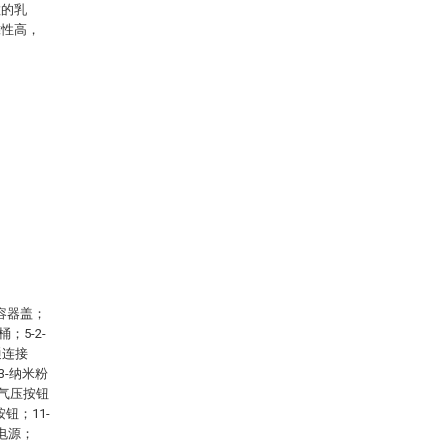
粒的乳
靠性高，
-容器盖；
；5-2-
通连接
3-纳米粉
量气压按钮
钮；11-
-电源；