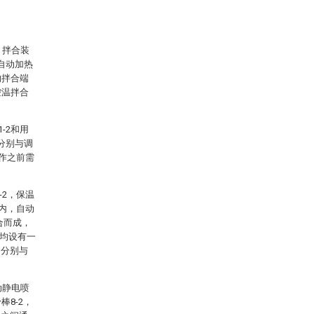
、拌合装
自动加热
的拌合端
控温拌合
-2和用
端分别与调
工作之前需
-2，保温
1内，自动
合而成，
上均设有一
口分别与
动静电喷
棒8-2，