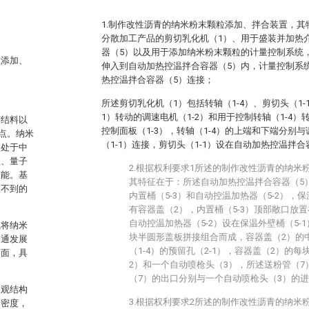
1.制作改性沥青的纳米粉末颗粒添加、拌合装置，
分散加工产品的剪切乳化机（1）、用于盛装并加热
器（5）以及用于添加纳米粉末颗粒的计量控制系统
粒添加、
伸入到自动加热控温拌合容器（5）内，计量控制系
热控温拌合容器（5）连接；
所述剪切乳化机（1）包括转轴（1-4）、剪切头（1-
1）转动的调速电机（1-2）和用于控制转轴（1-4）
胶结料以
控制面板（1-3），转轴（1-4）的上端和下端分别与
点。纳米
（1-1）连接，剪切头（1-1）设在自动加热控温拌合
间处于中
应、量子
2.根据权利要求1所述的制作改性沥青的纳米
性能。基
其特征在于：所述自动加热控温拌合容器（5）
想不到的
内置桶（5-3）和自动控温加热器（5-2），保
有容器盖（2），内置桶（5-3）顶部敞口放置
自动控温加热器（5-2）设在保温外壁桶（5-
试将纳米
块半圆形盖板拼接组合而成，容器盖（2）的
交通发展
（1-4）的预留孔（2-1），容器盖（2）的每
路面，具
2）和一个自动喷枪头（3），所述送粉管（
（7）的出口分别与一个自动喷枪头（3）的
微观结构
3.根据权利要求2所述的制作改性沥青的纳米
青密度，