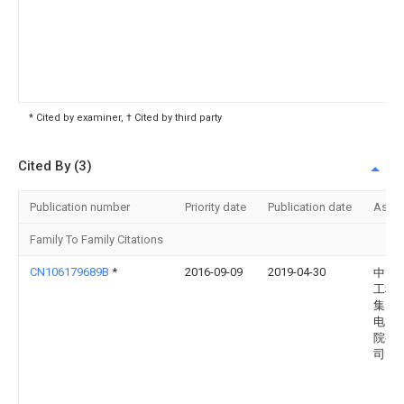
* Cited by examiner, † Cited by third party
Cited By (3)
Publication number
Priority date
Publication date
Assi
Family To Family Citations
CN106179689B
*
2016-09-09
2019-04-30
中国
工程
集团
电力
院有
司