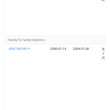
Family To Family Citations
JP4215921B2
*
2000-01-14
2009-01-28
太平
メン
式会