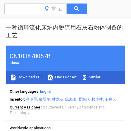
一种循环流化床炉内脱硫用石灰石粉体制备的
工艺
CN103878057B
China
Download PDF
Find Prior Art
Similar
Other languages
English
Inventor
张明星
颜翠平
林龙沅
陈海焱
胥海伦
赖小林
王晓天
Current Assignee
Southwest University of Science and
Technology
Worldwide applications