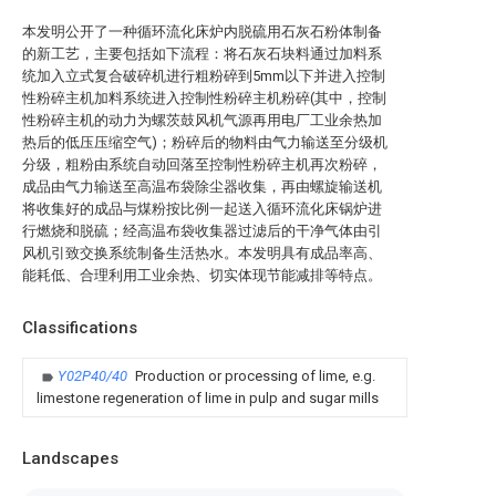
本发明公开了一种循环流化床炉内脱硫用石灰石粉体制备
的新工艺，主要包括如下流程：将石灰石块料通过加料系
统加入立式复合破碎机进行粗粉碎到5mm以下并进入控制
性粉碎主机加料系统进入控制性粉碎主机粉碎(其中，控制
性粉碎主机的动力为螺茨鼓风机气源再用电厂工业余热加
热后的低压压缩空气)；粉碎后的物料由气力输送至分级机
分级，粗粉由系统自动回落至控制性粉碎主机再次粉碎，
成品由气力输送至高温布袋除尘器收集，再由螺旋输送机
将收集好的成品与煤粉按比例一起送入循环流化床锅炉进
行燃烧和脱硫；经高温布袋收集器过滤后的干净气体由引
风机引致交换系统制备生活热水。本发明具有成品率高、
能耗低、合理利用工业余热、切实体现节能减排等特点。
Classifications
Y02P40/40
Production or processing of lime, e.g.
limestone regeneration of lime in pulp and sugar mills
Landscapes