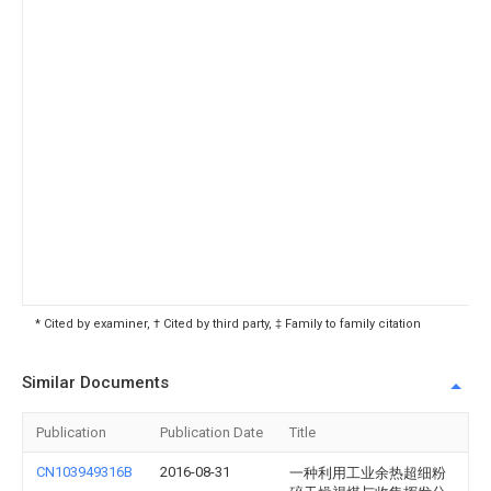
* Cited by examiner, † Cited by third party, ‡ Family to family citation
Similar Documents
Publication
Publication Date
Title
CN103949316B
2016-08-31
一种利用工业余热超细粉