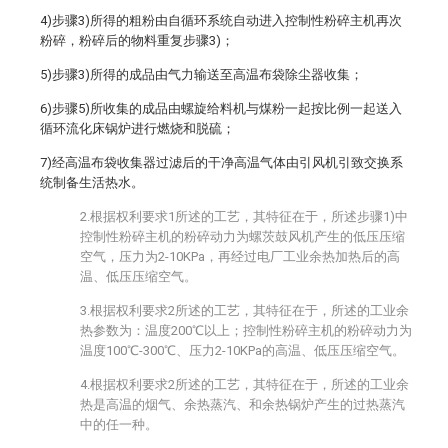
4)步骤3)所得的粗粉由自循环系统自动进入控制性粉碎主机再次
粉碎，粉碎后的物料重复步骤3)；
5)步骤3)所得的成品由气力输送至高温布袋除尘器收集；
6)步骤5)所收集的成品由螺旋给料机与煤粉一起按比例一起送入
循环流化床锅炉进行燃烧和脱硫；
7)经高温布袋收集器过滤后的干净高温气体由引风机引致交换系
统制备生活热水。
2.根据权利要求1所述的工艺，其特征在于，所述步骤1)中
控制性粉碎主机的粉碎动力为螺茨鼓风机产生的低压压缩
空气，压力为2-10KPa，再经过电厂工业余热加热后的高
温、低压压缩空气。
3.根据权利要求2所述的工艺，其特征在于，所述的工业余
热参数为：温度200℃以上；控制性粉碎主机的粉碎动力为
温度100℃-300℃、压力2-10KPa的高温、低压压缩空气。
4.根据权利要求2所述的工艺，其特征在于，所述的工业余
热是高温的烟气、余热蒸汽、和余热锅炉产生的过热蒸汽
中的任一种。