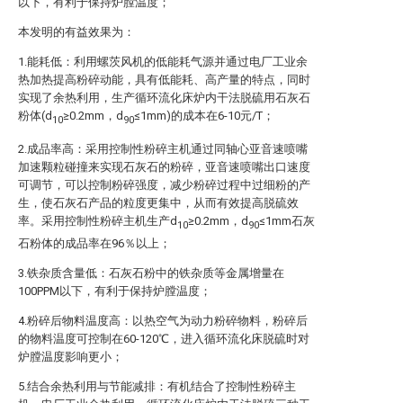
以下，有利于保持炉膛温度；
本发明的有益效果为：
1.能耗低：利用螺茨风机的低能耗气源并通过电厂工业余
热加热提高粉碎动能，具有低能耗、高产量的特点，同时
实现了余热利用，生产循环流化床炉内干法脱硫用石灰石
粉体(d
≥0.2mm，d
≤1mm)的成本在6-10元/T；
10
90
2.成品率高：采用控制性粉碎主机通过同轴心亚音速喷嘴
加速颗粒碰撞来实现石灰石的粉碎，亚音速喷嘴出口速度
可调节，可以控制粉碎强度，减少粉碎过程中过细粉的产
生，使石灰石产品的粒度更集中，从而有效提高脱硫效
率。采用控制性粉碎主机生产d
≥0.2mm，d
≤1mm石灰
10
90
石粉体的成品率在96％以上；
3.铁杂质含量低：石灰石粉中的铁杂质等金属增量在
100PPM以下，有利于保持炉膛温度；
4.粉碎后物料温度高：以热空气为动力粉碎物料，粉碎后
的物料温度可控制在60-120℃，进入循环流化床脱硫时对
炉膛温度影响更小；
5.结合余热利用与节能减排：有机结合了控制性粉碎主