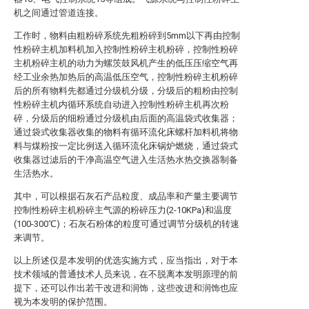
机之间通过管道连接。
工作时，物料由粗粉碎系统先粗粉碎到5mm以下再由控制
性粉碎主机加料机加入控制性粉碎主机粉碎，控制性粉碎
主机粉碎主机的动力为螺茨鼓风机产生的低压压缩空气再
经工业余热加热后的高温低压空气，控制性粉碎主机粉碎
后的所有物料先都通过分级机分级，分级后的粗粉由控制
性粉碎主机内循环系统自动进入控制性粉碎主机再次粉
碎，分级后的细粉通过分级机由后面的高温袋式收集器；
通过袋式收集器收集的物料有循环流化床螺杆加料机将物
料与煤粉按一定比例送入循环流化床锅炉燃烧，通过袋式
收集器过滤后的干净高温空气进入生活热水热交换器制备
生活热水。
其中，可以根据石灰石产品粒度、成品率和产量主要调节
控制性粉碎主机粉碎主气源的粉碎压力(2-10KPa)和温度
(100-300℃)；石灰石粉体的粒度可通过调节分级机的转速
来调节。
以上所述仅是本发明的优选实施方式，应当指出，对于本
技术领域的普通技术人员来说，在不脱离本发明原理的前
提下，还可以作出若干改进和润饰，这些改进和润饰也应
视为本发明的保护范围。