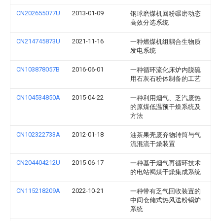
CN202655077U
2013-01-09
钢球磨煤机回粉碾磨动态
高效分选系统
CN214745873U
2021-11-16
一种燃煤机组耦合生物质
发电系统
CN103878057B
2016-06-01
一种循环流化床炉内脱硫
用石灰石粉体制备的工艺
CN104534850A
2015-04-22
一种利用烟气、乏汽废热
的原煤低温预干燥系统及
方法
CN102322733A
2012-01-18
油茶果壳废弃物转筒与气
流混流干燥装置
CN204404212U
2015-06-17
一种基于烟气再循环技术
的电站褐煤干燥集成系统
CN115218209A
2022-10-21
一种带有乏气回收装置的
中间仓储式热风送粉锅炉
系统