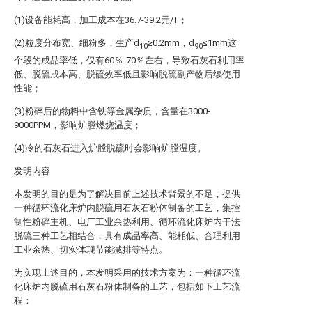
(1)设备能耗高，加工成本在36.7-39.2元/T；
(2)粒度分布宽、细粉多，生产d
≥0.2mm，d
≤1mm这
10
90
个段的成品率低，仅有60％-70％左右，导致石灰石利用率
低、脱硫成本高、脱硫效率低且影响脱硫副产物后续使用
性能；
(3)粉碎后的物料中含铁等金属杂质，含量在3000-
9000PPM，影响炉膛燃烧温度；
(4)冷的石灰石进入炉膛脱硫时会影响炉膛温度。
发明内容
本发明的目的是为了解决目前上述技术背景的不足，提供
一种循环流化床炉内脱硫用石灰石粉体制备的工艺，集控
制性粉碎主机、电厂工业余热利用、循环流化床炉内干法
脱硫三种工艺相结合，具有成品率高、能耗低、合理利用
工业余热、切实体现节能减排等特点。
为实现上述目的，本发明采用的技术方案为：一种循环流
化床炉内脱硫用石灰石粉体制备的工艺，包括如下工艺流
程：