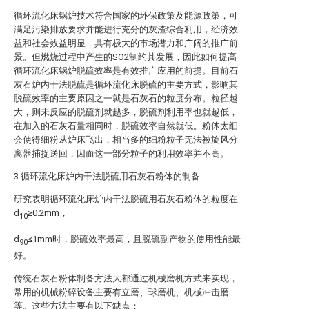
循环流化床锅炉技术符合国家的环保政策及能源政策，可
满足污染排放要求并能进行充分的灰渣综合利用，经济效
益和社会效益明显，具有极大的市场潜力和广阔的推广前
景。但燃烧过程中产生的SO2制约其发展，因此如何提高
循环流化床锅炉脱硫效率是有效推广应用的前提。目前石
灰石炉内干法脱硫是循环流化床脱硫的主要方式，影响其
脱硫效率的主要原因之一就是石灰石的粒度分布。粒径越
大，则未反应的脱硫剂就越多，脱硫剂利用率也就越低，
在加入的石灰石量相同时，脱硫效率自然就低。粉体太细
会使得细粉从炉床飞出，相当多的细粉粒子无法被旋风分
离器捕捉送回，因而这一部分粒子的利用效率并不高。
3.循环流化床炉内干法脱硫用石灰石粉体的制备
研究表明循环流化床炉内干法脱硫用石灰石粉体的粒度在
d
≥0.2mm，
10
d
≤1mm时，脱硫效率最高，且脱硫副产物的使用性能最
90
好。
传统石灰石粉体制备方法大都通过机械磨机方式来实现，
常用的机械粉碎设备主要有立磨、球磨机、机械冲击磨
等。这些方法主要有以下缺点：