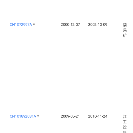
CN1372997A
*
2000-12-07
2002-10-09
淄博
局岭
矿
CN101892081A
*
2009-05-21
2010-11-24
江苏
工程
设计
限公