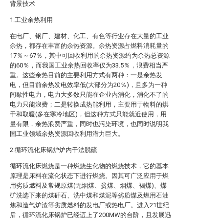
背景技术
1.工业余热利用
在电厂、钢厂、建材、化工、有色等行业存在大量的工业
余热，都存在丰富的余热资源。余热资源占燃料消耗量的
17％～67％，其中可回收利用的余热资源约为余热总资源
的60％，而我国工业余热回收率仅为33.5％，浪费相当严
重。这些余热目前的主要利用方式有两种：一是余热发
电，但目前余热发电效率低(大部分为20％)，且多为一种
间歇性电力，电力大多数只能在企业内消化，消化不了的
电力只能浪费；二是转换成热能利用，主要用于物料的烘
干和取暖(多在寒冷地区)，但这种方式只能就近使用，用
量有限，余热浪费严重，同时也污染环境，也同时说明我
国工业领域余热资源回收利用潜力巨大。
2.循环流化床锅炉炉内干法脱硫
循环流化床燃烧是一种燃烧生化物的燃烧技术，它的基本
原理是床料在流化状态下进行燃烧。因其可广泛应用于燃
用劣质燃料及常规原煤(无烟煤、贫煤、烟煤、褐煤)、煤
矿洗选下来的煤矸石、洗中煤和煤泥等劣质煤及燃用石油
焦和造气炉渣等劣质燃料的发电厂或热电厂。进入21世纪
后，循环流化床锅炉已经迈上了200MW的台阶，且发展迅