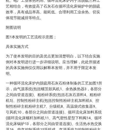
机、电厂工业余热利用、循环流化床炉内于法脱硫三种工
艺相结合，有效提高了石灰石在循环流化床锅炉中的脱硫
效率，具有成品率高、能耗低、合理利用工业余热、切实
体现节能减排等特点。
附图说明
图1本发明的工艺流程示意图；
具体实施方式
为了使本发明的目的及优点更加清楚明白，以下结合实施
例对本发明进行进一步详细说明。应当理解，此处所描述
的具体实施例仅仅用以解释本发明，并不用于限定本发
明。
一种循环流化床炉内脱硫用石灰石粉体制备的工艺如图1所
示，由气源系统(包括螺茨鼓风机1、余热换热器3，各部分
之间由管道连接)、粗粉碎系统(包括石灰石原料4、粗粉碎
机5)、控制性粉碎主机(包括控制性粉碎主机加料机6、控
制性粉碎主机粉碎主机7、分级机8、高温袋式收集器9、
引风机10，各部分之间由管道连接)、循环流化床加料系统
(循环流化床螺杆加料机11、高气密性星型下料阀14、循环
流化床锅炉13，各部分之间由管道连接)、生活热水热交换
器16、电气控制系统15等组成。气源系统与控制性粉碎主