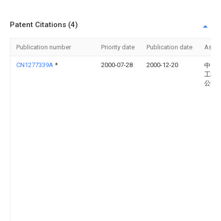
Patent Citations (4)
Publication number
Priority date
Publication date
Assi
CN1277339A
*
2000-07-28
2000-12-20
中国
工程
公司