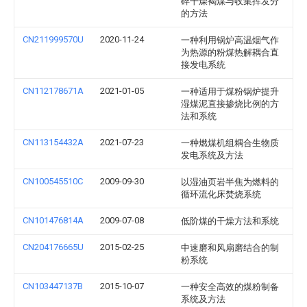
碎干燥褐煤与收集挥发分
的方法
CN211999570U
2020-11-24
一种利用锅炉高温烟气作
为热源的粉煤热解耦合直
接发电系统
CN112178671A
2021-01-05
一种适用于煤粉锅炉提升
湿煤泥直接掺烧比例的方
法和系统
CN113154432A
2021-07-23
一种燃煤机组耦合生物质
发电系统及方法
CN100545510C
2009-09-30
以湿油页岩半焦为燃料的
循环流化床焚烧系统
CN101476814A
2009-07-08
低阶煤的干燥方法和系统
CN204176665U
2015-02-25
中速磨和风扇磨结合的制
粉系统
CN103447137B
2015-10-07
一种安全高效的煤粉制备
系统及方法