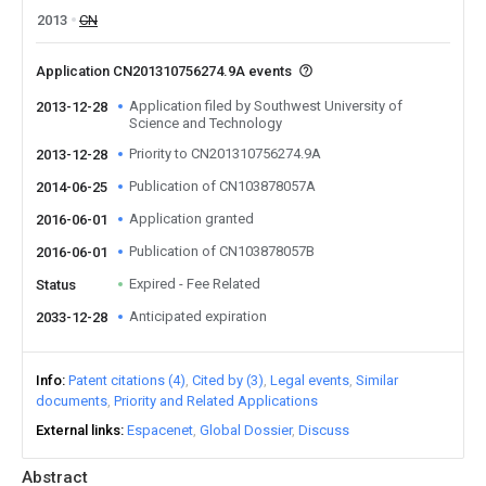
2013
CN
Application CN201310756274.9A events
Application filed by Southwest University of
2013-12-28
Science and Technology
Priority to CN201310756274.9A
2013-12-28
Publication of CN103878057A
2014-06-25
Application granted
2016-06-01
Publication of CN103878057B
2016-06-01
Expired - Fee Related
Status
Anticipated expiration
2033-12-28
Info
Patent citations (4)
Cited by (3)
Legal events
Similar
documents
Priority and Related Applications
External links
Espacenet
Global Dossier
Discuss
Abstract