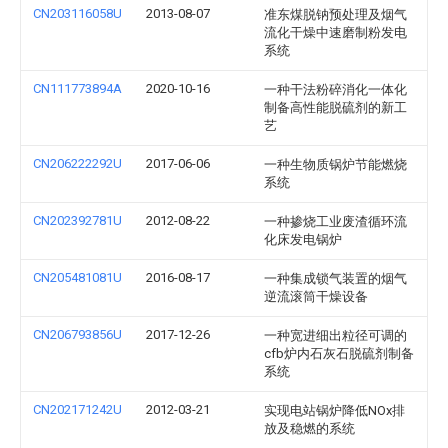
CN203116058U
2013-08-07
准东煤脱钠预处理及烟气
流化干燥中速磨制粉发电
系统
CN111773894A
2020-10-16
一种干法粉碎消化一体化
制备高性能脱硫剂的新工
艺
CN206222292U
2017-06-06
一种生物质锅炉节能燃烧
系统
CN202392781U
2012-08-22
一种掺烧工业废渣循环流
化床发电锅炉
CN205481081U
2016-08-17
一种集成锁气装置的烟气
逆流滚筒干燥设备
CN206793856U
2017-12-26
一种宽进细出粒径可调的
cfb炉内石灰石脱硫剂制备
系统
CN202171242U
2012-03-21
实现电站锅炉降低NOx排
放及稳燃的系统