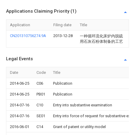
Applications Claiming Priority (1)
Application
Filing date
Title
CN201310756274.9A
2013-12-28
一种循环流化床炉内脱硫
用石灰石粉体制备的工艺
Legal Events
Date
Code
Title
2014-06-25
C06
Publication
2014-06-25
PB01
Publication
2014-07-16
C10
Entry into substantive examination
2014-07-16
SE01
Entry into force of request for substantive exa
2016-06-01
C14
Grant of patent or utility model