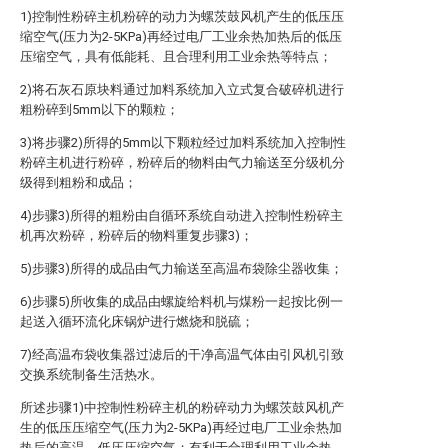
1)控制性粉碎主机粉碎的动力为螺茨鼓风机产生的低压压
缩空气(压力为2-5KPa)再经过电厂工业余热加热后的低压
压缩空气，具有低能耗、且合理利用工业余热等特点；
2)将石灰石原块料通过加料系统加入立式复合破碎机进行
粗粉碎到5mm以下的颗粒；
3)将步骤2)所得的5mm以下颗粒经过加料系统加入控制性
粉碎主机进行粉碎，粉碎后的物料由气力输送至分级机分
级得到粗粉和成品；
4)步骤3)所得的粗粉由自循环系统自动进入控制性粉碎主
机再次粉碎，粉碎后的物料重复步骤3)；
5)步骤3)所得的成品由气力输送至高温布袋除尘器收集；
6)步骤5)所收集的成品由螺旋给料机与煤粉一起按比例一
起送入循环流化床锅炉进行燃烧和脱硫；
7)经高温布袋收集器过滤后的干净高温气体由引风机引致
交换系统制备生活热水。
所述步骤1)中控制性粉碎主机的粉碎动力为螺茨鼓风机产
生的低压压缩空气(压力为2-5KPa)再经过电厂工业余热加
热后的高温、低压压缩空气；有利于合理利用工业余热，