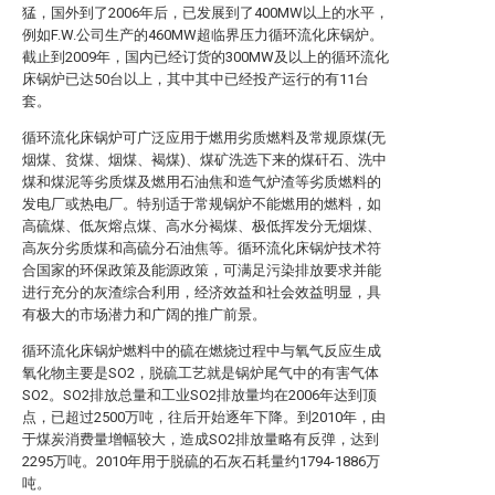
猛，国外到了2006年后，已发展到了400MW以上的水平，
例如F.W.公司生产的460MW超临界压力循环流化床锅炉。
截止到2009年，国内已经订货的300MW及以上的循环流化
床锅炉已达50台以上，其中其中已经投产运行的有11台
套。
循环流化床锅炉可广泛应用于燃用劣质燃料及常规原煤(无
烟煤、贫煤、烟煤、褐煤)、煤矿洗选下来的煤矸石、洗中
煤和煤泥等劣质煤及燃用石油焦和造气炉渣等劣质燃料的
发电厂或热电厂。特别适于常规锅炉不能燃用的燃料，如
高硫煤、低灰熔点煤、高水分褐煤、极低挥发分无烟煤、
高灰分劣质煤和高硫分石油焦等。循环流化床锅炉技术符
合国家的环保政策及能源政策，可满足污染排放要求并能
进行充分的灰渣综合利用，经济效益和社会效益明显，具
有极大的市场潜力和广阔的推广前景。
循环流化床锅炉燃料中的硫在燃烧过程中与氧气反应生成
氧化物主要是SO2，脱硫工艺就是锅炉尾气中的有害气体
SO2。SO2排放总量和工业SO2排放量均在2006年达到顶
点，已超过2500万吨，往后开始逐年下降。到2010年，由
于煤炭消费量增幅较大，造成SO2排放量略有反弹，达到
2295万吨。2010年用于脱硫的石灰石耗量约1794-1886万
吨。