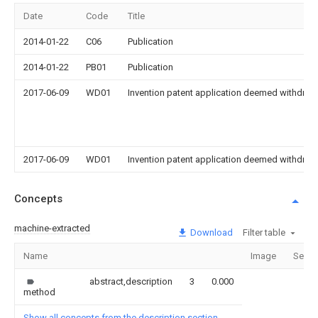
Date
Code
Title
2014-01-22
C06
Publication
2014-01-22
PB01
Publication
2017-06-09
WD01
Invention patent application deemed withdrawn
2017-06-09
WD01
Invention patent application deemed withdrawn
Concepts
machine-extracted
Download
Filter table
Name
Image
Secti
abstract,description
3
0.000
method
Show all concepts from the description section