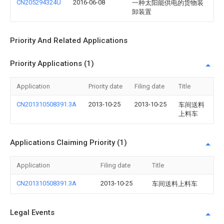
CN205294324U
2016-06-08
一种太阳能供电的货物装
卸装置
Priority And Related Applications
Priority Applications (1)
Application
Priority date
Filing date
Title
CN201310508391.3A
2013-10-25
2013-10-25
车间送料
上料车
Applications Claiming Priority (1)
Application
Filing date
Title
CN201310508391.3A
2013-10-25
车间送料上料车
Legal Events