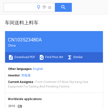
车间送料上料车
CN103523480A
China
Download PDF
Find Prior Art
Similar
Other languages
English
Inventor
邓俊康
Current Assignee
Front Continent Of Wuxi City Kang Hua
Equipment For Dyeing And Finishing Factory
Worldwide applications
2013
CN