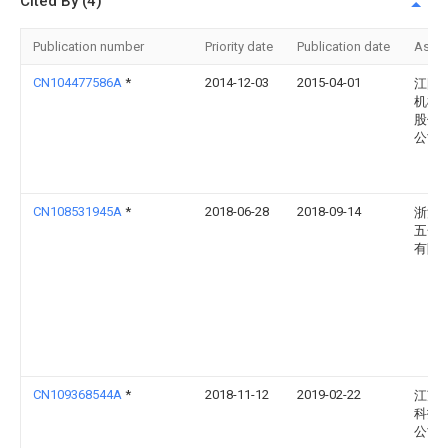
Cited By (4)
Publication number
Priority date
Publication date
Assi
CN104477586A
*
2014-12-03
2015-04-01
江阴
机械
股份
公司
CN108531945A
*
2018-06-28
2018-09-14
浙江
五金
有限
CN109368544A
*
2018-11-12
2019-02-22
江苏
科技
公司