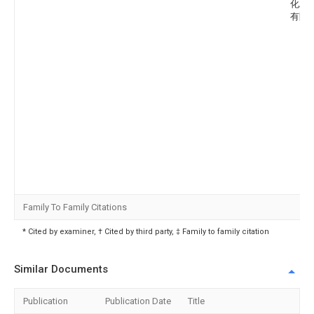
化工
有限
Family To Family Citations
* Cited by examiner, † Cited by third party, ‡ Family to family citation
Similar Documents
Publication
Publication Date
Title