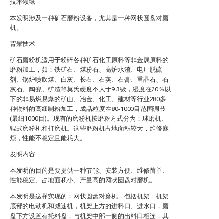
技术领域
本发明涉及一种矿石磨粉设备，尤其是一种网状圆盘对磨
机。
背景技术
矿石磨粉机适用于粉碎各种矿石化工原料等非金属原料的
磨粉加工，如：铁矿石、煤粉石、高炉水渣、电厂脱硫
剂、锅炉喷吹煤、白灰、长石、石英、石膏、重晶石、石
灰石、陶瓷、矿渣等莫氏硬度不大于9.3级，湿度在20％以
下的非易燃易爆的矿山、冶金、化工、建材等行业280多
种物料的高细制粉加工，成品粒度在80-1000目范围调节
(最细1000目)。现有的磨粉机按磨粉方式分为：球磨机、
辊式磨粉机和打磨机。这些磨粉机占地面积较大，维修麻
烦，性能不稳定且能耗大。
发明内容
本发明的目的是要提供一种节能、安装方便、维修简单、
性能稳定、占地面积小、产量高的网状圆盘对磨机。
本发明是这样实现的：网状圆盘对磨机，包括机架，机架
底部的电动机和减速机，机架上方的进料口、进水口，磨
盘下方设置有托料盘，与机架中部一侧的出料口相连，其