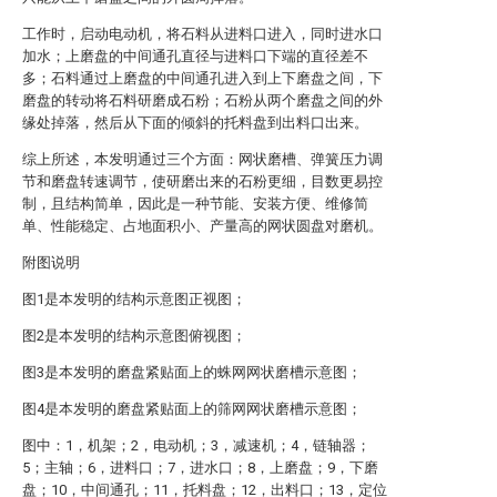
工作时，启动电动机，将石料从进料口进入，同时进水口
加水；上磨盘的中间通孔直径与进料口下端的直径差不
多；石料通过上磨盘的中间通孔进入到上下磨盘之间，下
磨盘的转动将石料研磨成石粉；石粉从两个磨盘之间的外
缘处掉落，然后从下面的倾斜的托料盘到出料口出来。
综上所述，本发明通过三个方面：网状磨槽、弹簧压力调
节和磨盘转速调节，使研磨出来的石粉更细，目数更易控
制，且结构简单，因此是一种节能、安装方便、维修简
单、性能稳定、占地面积小、产量高的网状圆盘对磨机。
附图说明
图1是本发明的结构示意图正视图；
图2是本发明的结构示意图俯视图；
图3是本发明的磨盘紧贴面上的蛛网网状磨槽示意图；
图4是本发明的磨盘紧贴面上的筛网网状磨槽示意图；
图中：1，机架；2，电动机；3，减速机；4，链轴器；
5；主轴；6，进料口；7，进水口；8，上磨盘；9，下磨
盘；10，中间通孔；11，托料盘；12，出料口；13，定位