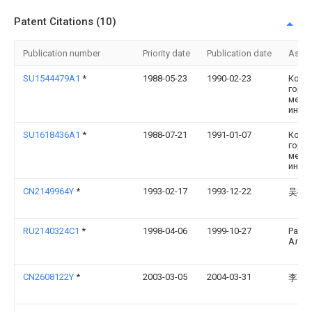
Patent Citations (10)
Publication number
Priority date
Publication date
Assi
SU1544479A1
*
1988-05-23
1990-02-23
Комм
горно
мета
инст
SU1618436A1
*
1988-07-21
1991-01-07
Комм
горно
мета
инст
CN2149964Y
*
1993-02-17
1993-12-22
吴振
RU2140324C1
*
1998-04-06
1999-10-27
Радк
Алек
CN2608122Y
*
2003-03-05
2004-03-31
李国