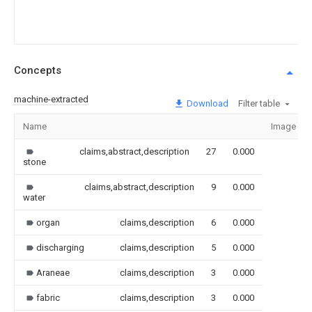
Concepts
machine-extracted
Download
Filter table
Name
Image
claims,abstract,description
27
0.000
stone
claims,abstract,description
9
0.000
water
organ
claims,description
6
0.000
discharging
claims,description
5
0.000
Araneae
claims,description
3
0.000
fabric
claims,description
3
0.000