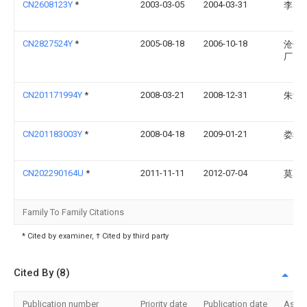
CN2608123Y
*
2003-03-05
2004-03-31
李国
CN2827524Y
*
2005-08-18
2006-10-18
沧州
厂
CN201171994Y
*
2008-03-21
2008-12-31
朱浩
CN201183003Y
*
2008-04-18
2009-01-21
娄和
CN202290164U
*
2011-11-11
2012-07-04
莫虎
Family To Family Citations
* Cited by examiner, † Cited by third party
Cited By (8)
Publication number
Priority date
Publication date
Assi