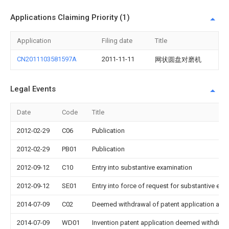
Applications Claiming Priority (1)
Application
Filing date
Title
CN2011103581597A
2011-11-11
网状圆盘对磨机
Legal Events
Date
Code
Title
2012-02-29
C06
Publication
2012-02-29
PB01
Publication
2012-09-12
C10
Entry into substantive examination
2012-09-12
SE01
Entry into force of request for substantive exa
2014-07-09
C02
Deemed withdrawal of patent application after
2014-07-09
WD01
Invention patent application deemed withdrawn