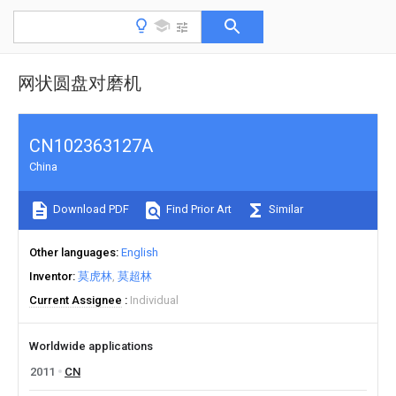
网状圆盘对磨机
CN102363127A
China
Download PDF
Find Prior Art
Similar
Other languages
English
Inventor
莫虎林
莫超林
Current Assignee
Individual
Worldwide applications
2011
CN