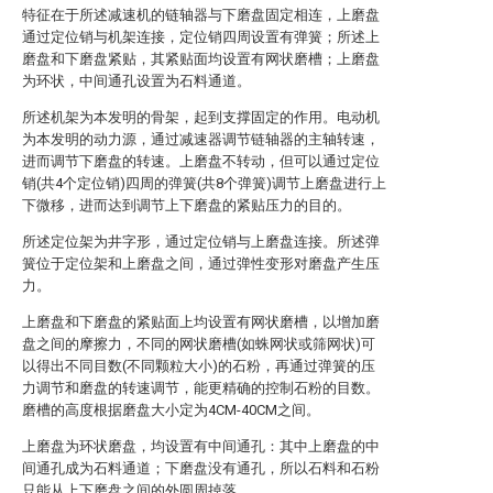
特征在于所述减速机的链轴器与下磨盘固定相连，上磨盘
通过定位销与机架连接，定位销四周设置有弹簧；所述上
磨盘和下磨盘紧贴，其紧贴面均设置有网状磨槽；上磨盘
为环状，中间通孔设置为石料通道。
所述机架为本发明的骨架，起到支撑固定的作用。电动机
为本发明的动力源，通过减速器调节链轴器的主轴转速，
进而调节下磨盘的转速。上磨盘不转动，但可以通过定位
销(共4个定位销)四周的弹簧(共8个弹簧)调节上磨盘进行上
下微移，进而达到调节上下磨盘的紧贴压力的目的。
所述定位架为井字形，通过定位销与上磨盘连接。所述弹
簧位于定位架和上磨盘之间，通过弹性变形对磨盘产生压
力。
上磨盘和下磨盘的紧贴面上均设置有网状磨槽，以增加磨
盘之间的摩擦力，不同的网状磨槽(如蛛网状或筛网状)可
以得出不同目数(不同颗粒大小)的石粉，再通过弹簧的压
力调节和磨盘的转速调节，能更精确的控制石粉的目数。
磨槽的高度根据磨盘大小定为4CM-40CM之间。
上磨盘为环状磨盘，均设置有中间通孔：其中上磨盘的中
间通孔成为石料通道；下磨盘没有通孔，所以石料和石粉
只能从上下磨盘之间的外圆周掉落。