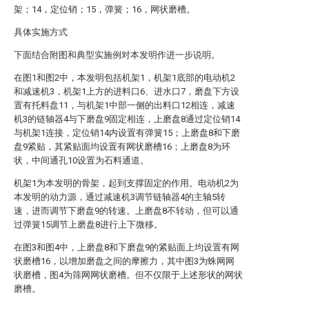
架；14，定位销；15，弹簧；16，网状磨槽。
具体实施方式
下面结合附图和典型实施例对本发明作进一步说明。
在图1和图2中，本发明包括机架1，机架1底部的电动机2
和减速机3，机架1上方的进料口6、进水口7，磨盘下方设
置有托料盘11，与机架1中部一侧的出料口12相连，减速
机3的链轴器4与下磨盘9固定相连，上磨盘8通过定位销14
与机架1连接，定位销14内设置有弹簧15；上磨盘8和下磨
盘9紧贴，其紧贴面均设置有网状磨槽16；上磨盘8为环
状，中间通孔10设置为石料通道。
机架1为本发明的骨架，起到支撑固定的作用。电动机2为
本发明的动力源，通过减速机3调节链轴器4的主轴5转
速，进而调节下磨盘9的转速。上磨盘8不转动，但可以通
过弹簧15调节上磨盘8进行上下微移。
在图3和图4中，上磨盘8和下磨盘9的紧贴面上均设置有网
状磨槽16，以增加磨盘之间的摩擦力，其中图3为蛛网网
状磨槽，图4为筛网网状磨槽。但不仅限于上述形状的网状
磨槽。