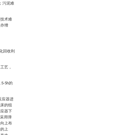
d；污泥难
理技术难
用亦增
化回收利
用工艺，
-5h的
反应器进
膜床的组
反应器下
料采用弹
中向上布
器的上