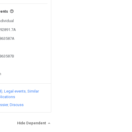
vents
ndividual
192891.7A
1863587A
1863587B
n
4)
Legal events
Similar
lications
ssier
Discuss
Hide Dependent