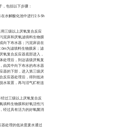
于，包括以下步骤：
水解酸化池中进行2.5-5h
采用三级以上厌氧复合反应
污泥床和厌氧滤填料生物膜
或向下布水器；污泥床设在
2.0m为滤填料生物膜床；滤
厌氧复合反应器底部进入，
体处理后，到达该级厌氧复
，由其中向下布水的布水器
应器的下部，进入第三级厌
合反应器处理后，得到低浓
脱水装置，再与沼气贮柜连
将经过三级以上厌氧复合反
氧填料生物膜和好氧活性污
，经过具有活力的好氧菌消
应器处理的低浓度废水通过