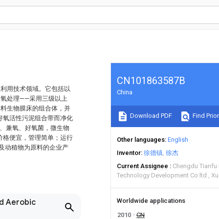
CN101863587B
收利用技术领域。它包括以
China
.厌氧处理——采用三级以上
填料生物膜床的组合体，并
Download PDF
Find Prior
好氧活性污泥组合带而净化
氧、兼氧、好氧菌，微生物
价格便宜，管理简单；运行
Other languages
English
水及动稙物为原料的企业产
Inventor
徐德镇
徐杰
Current Assignee
Chengdu Tianfu
Technology Development Co ltd
Xu
Worldwide applications
nd Aerobic
2010
CN