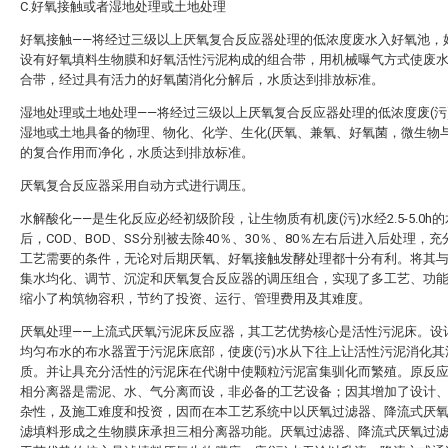
C.好氧接触或者湿地处理或土地处理
好氧接触——将经过三级以上厌氧复合反应器处理的低浓度废水入好氧池，
设有好氧填料生物膜和好氧活性污泥构成的组合带，用机械曝气方式使废
合带，经过具有活力的好氧菌消化分解后，水质达到排放标准。
湿地处理或土地处理——将经过三级以上厌氧复合反应器处理的低浓度废(污
湿地或土地具备的物理、物化、化学、生化(厌氧、兼氧、好氧菌，微生物与
的复合作用而净化，水质达到排放标准。
厌氧复合反应器采用自动方式进行调压。
水解酸化——是生化反应必经初级阶段，让生物质有机废(污)水经2.5-5.0h
后，COD、BOD、SS分别被去除40％、30％、80％左右后进入后处理，
工艺需要的条件，无论对后期厌氧、好氧接触发酵处理都十分有利。将其
集水均化、调节、沉淀和厌氧复合反应器的调压组合，实现了多工艺、功
缩小了构筑物容积，节约了投资、运行、管理费用及其难度。
厌氧处理——上流式厌氧污泥床反应器，其工艺优势核心是活性污泥床。设
均匀布水的布水器置于污泥床底部，使废(污)水从下往上让活性污泥消化其
质。并让具充分活性的污泥床在代谢中使颗粒污泥富集驯化而繁殖。原反
相分离器是需泥、水、气分离而设，非必备的工艺设备；因其增加了设计
杂性，及施工难度和投资，因而在本工艺系统中以厌氧过滤器、降流式厌
滤填料形成之生物膜床承担三相分离器功能。厌氧过滤器、降流式厌氧过