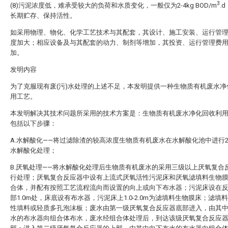
3
(8)污泥浓度低，难承受较大的负荷和水质变化，一般仅为2-4kg BOD/m
.
长期贮存、保持活性。
如采用物理、物化、化学工艺技术与其配套，其设计、施工安装、运行管
度加大；相应设备及与其配套的动力、制剂等增加，其投资、运行管理费
加。
发明内容
为了克服现有废(污)水处理的上述不足，本发明提供一种生物质有机废水净
用工艺。
本发明解决其技术问题所采用的技术方案是：生物质有机废水净化回收利
包括以下步骤：
A.水解酸化——将过滤除渣的较高浓度生物质有机废水在水解酸化池中进行2.5
水解酸化处理；
B.厌氧处理——将水解酸化处理后生物质有机废水的采用三级以上厌氧复合
行处理；厌氧复合反应器中设有上流式厌氧活性污泥床和厌氧滤填料生物
合体，并配有按照工艺流程流向而设置的向上或向下布水器；污泥床设在
部1.0m处，床底设有布水器，污泥床上1.0-2.0m为滤填料生物膜床；滤填
性填料或轻质多孔泡沫板；废水由第一级厌氧复合反应器底部进入，由其
水的布水器向组合体布水，废水经组合体处理后，到达该级厌氧复合反应