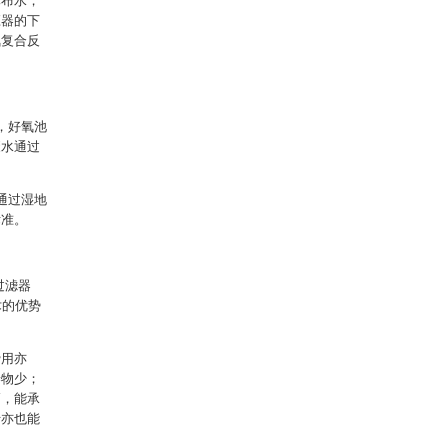
体布水，
应器的下
氧复合反
，好氧池
废水通过
通过湿地
标准。
过滤器
术的优势
费用亦
养物少；
高，能承
行亦也能