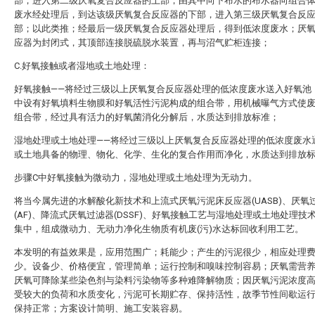
部；进入第二级厌氧复合反应器的上部，由其中向下布水的布水器向组合
废水经处理后，到达该级厌氧复合反应器的下部，进入第三级厌氧复合反
部；以此类推；经最后一级厌氧复合反应器处理后，得到低浓度废水；厌
应器为封闭式，其顶部连接脱硫脱水装置，再与沼气贮柜连接；
C.好氧接触或者湿地或土地处理：
好氧接触——将经过三级以上厌氧复合反应器处理的低浓度废水送入好氧池
中设有好氧填料生物膜和好氧活性污泥构成的组合带，用机械曝气方式使
组合带，经过具有活力的好氧菌消化分解后，水质达到排放标准；
湿地处理或土地处理——将经过三级以上厌氧复合反应器处理的低浓度废水
或土地具备的物理、物化、化学、生化的复合作用而净化，水质达到排放
步骤C中好氧接触为微动力，湿地处理或土地处理为无动力。
将当今属先进的水解酸化新技术和上流式厌氧污泥床反应器(UASB)、厌氧
(AF)、降流式厌氧过滤器(DSSF)、好氧接触工艺与湿地处理或土地处理技
集中，组成微动力、无动力净化生物质有机废(污)水达标回收利用工艺。
本发明的有益效果是，应用范围广；耗能少；产生的污泥很少，相应处理
少。设备少、价格便宜，管理简单；运行控制和嗅味控制容易；厌氧需营
厌氧可降除某些染色剂与染料污染物等多种难降解物质；因厌氧污泥浓度
受较大的负荷和水质变化，污泥可长期贮存、保持活性，故季节性间歇运
保持正常；方案设计简明、施工安装容易。