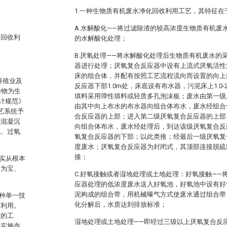
1.一种生物质有机废水净化回收利用工艺，其特征在
A.水解酸化——将过滤除渣的较高浓度生物质有机废水在
和回收利
的水解酸化处理；
B.厌氧处理——将水解酸化处理后生物质有机废水的
器进行处理；厌氧复合反应器中设有上流式厌氧活性
床的组合体，并配有按照工艺流程流向而设置的向上
养殖业及
反应器下部1.0m处，床底设有布水器，污泥床上1.0-
染物为生
填料采用弹性填料或轻质多孔泡沫板；废水由第一级
计规范》
由其中向上布水的布水器向组合体布水，废水经组合
工艺系统予
合反应器的上部；进入第二级厌氧复合反应器的上部
法混凝沉
向组合体布水，废水经处理后，到达该级厌氧复合反
化、过氧
氧复合反应器的下部；以此类推；经最后一级厌氧复
度废水；厌氧复合反应器为封闭式，其顶部连接脱硫
接；
实从根本
废为宝、
C.好氧接触或者湿地处理或土地处理：好氧接触——
应器处理的低浓度废水送入好氧池，好氧池中设有好
泥构成的组合带，用机械曝气方式使废水通过组合带
种单一技
化分解后，水质达到排放标准；
环利用。
合的工
湿地处理或土地处理——即经过三级以上厌氧复合反
、实施亦