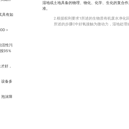
湿地或土地具备的物理、物化、化学、生化的复合作
准。
其具有如
2.根据权利要求1所述的生物质有机废水净化
所述的步骤C中好氧接触为微动力，湿地处理
OD＞
的活性污
按35％
性才好，
；设备多
、泡沫障