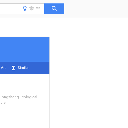
 Art
Similar
 Longzhong Ecological
 Jie