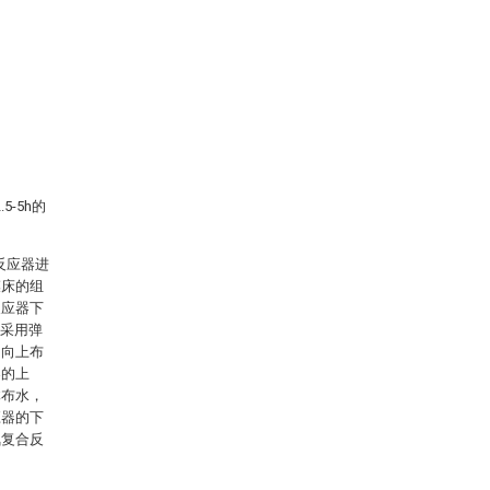
-5h的
反应器进
膜床的组
反应器下
料采用弹
中向上布
器的上
体布水，
应器的下
氧复合反