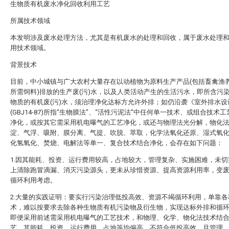
生物质有机废水净化回收利用工艺
所属技术领域
本发明涉及废水处理方法，尤其是有机废水的处理和回收，属于废水处理
用技术领域。
背景技术
目前，中小城镇与广大农村大量存在以动植物为原料生产产品(包括畜禽渔
所需饲料)排放的生产废(污)水，以及人类活动产生的生活污水，即所含污
物质的有机废(污)水，须治理净化达标方允许外排；如仍沿袭《室外排水设
(GBJ14-87)所指“生物膜法”、“活性污泥法”中任何单一技术、或组合技术
净化，或按其它需采用机电曝气的工艺净化，或还与物理法光分解，物化
淀、气浮、吸附、膜分离、气提、吹脱、萃取，化学法氧化还原、湿式氧
化氢氧化、焚烧、电解法等单一、复合技术结合净化，会存在如下问题：
1.因其能耗、投资、运行费用较高，占地较大，管理复杂、实施困难，未切
上清除跑冒滴漏、消灭污染源头，更未从珍惜资源、提高资源利用率，变
循环利用考虑。
2.大量的实践证明：要实行污染治理低投高效、资源不竭循环利用，单靠各
术，难以按要求去除各种生物质有机污染物及衍生物，实现达标外排和循
即便采用前述需采用机电曝气的工艺技术，和物理、化学、物化法技术结
艺，其能耗、投资、运行费用、占地等均偏高、不符合低投高效，且管理