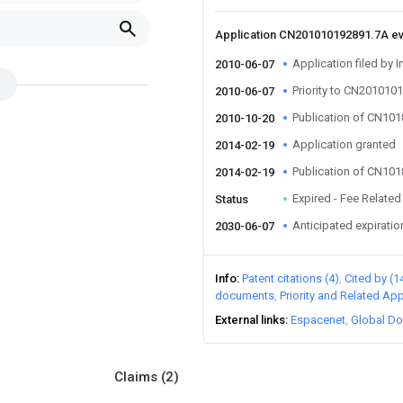
Application CN201010192891.7A e
Application filed by I
2010-06-07
Priority to CN201010
2010-06-07
Publication of CN10
2010-10-20
Application granted
2014-02-19
Publication of CN10
2014-02-19
Expired - Fee Related
Status
Anticipated expiratio
2030-06-07
Info
Patent citations (4)
Cited by (1
documents
Priority and Related App
External links
Espacenet
Global Do
Claims
(2)