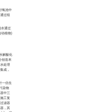
好氧池中
水通过组
)水通过
动植物)
的水解酸化
充分创造本
与水处理
能集成，
计一仿生
污染物
应器中三
、施工复
氧过滤器
滤器，其