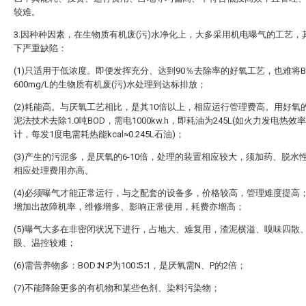
较难。
3.因种种因素，在生物质有机废(污)水净化上，大多采用机电曝气的工艺，
下严重缺陷：
(1)只适用于低浓度。即便发挥充分、达到90％去除率的好氧工艺，也难将B
600mg/L的生物质有机废(污)水处理到达标排放；
(2)耗能高。与厌氧工艺相比，是其10倍以上，相应运行管理费高。用好氧
泥法技术去除1.0吨BOD，需电1000kw.h，即耗油为245L(如火力发电热效率
计，每发1度电需耗热能kcal≈0.245L石油)；
(3)产生的污泥多，是厌氧的6-10倍，处理的装置相应较大，须加药、脱水
相应处理费用亦高。
(4)必须曝气才能正常运行，与之配套的设备多，价格较高，管理难度提高
增加出故障机率，维修增多、影响正常使用，耗费亦增高；
(5)曝气大多在非密闭状况下进行，占地大、难复用，渣泥横溢、嗅味四散
眼、温控较难；
(6)需营养物多：BOD∶N∶P为100∶5∶1，是厌氧需N、P的2倍；
(7)不能降除更多的有机物和某些色剂、染料污染物；