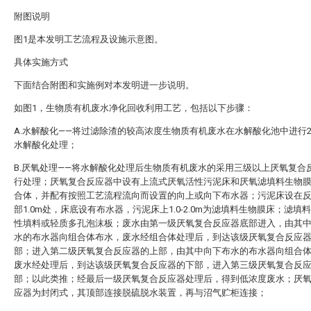
附图说明
图1是本发明工艺流程及设施示意图。
具体实施方式
下面结合附图和实施例对本发明进一步说明。
如图1，生物质有机废水净化回收利用工艺，包括以下步骤：
A.水解酸化——将过滤除渣的较高浓度生物质有机废水在水解酸化池中进行2.5
水解酸化处理；
B.厌氧处理——将水解酸化处理后生物质有机废水的采用三级以上厌氧复合
行处理；厌氧复合反应器中设有上流式厌氧活性污泥床和厌氧滤填料生物
合体，并配有按照工艺流程流向而设置的向上或向下布水器；污泥床设在
部1.0m处，床底设有布水器，污泥床上1.0-2.0m为滤填料生物膜床；滤填
性填料或轻质多孔泡沫板；废水由第一级厌氧复合反应器底部进入，由其
水的布水器向组合体布水，废水经组合体处理后，到达该级厌氧复合反应
部；进入第二级厌氧复合反应器的上部，由其中向下布水的布水器向组合
废水经处理后，到达该级厌氧复合反应器的下部，进入第三级厌氧复合反
部；以此类推；经最后一级厌氧复合反应器处理后，得到低浓度废水；厌
应器为封闭式，其顶部连接脱硫脱水装置，再与沼气贮柜连接；