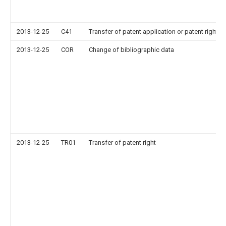
2013-12-25
C41
Transfer of patent application or patent right or
2013-12-25
COR
Change of bibliographic data
2013-12-25
TR01
Transfer of patent right