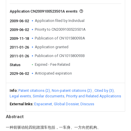
Application CN2009100523501A events
Application filed by Individual
2009-06-02
Priority to CN2009100523501A
2009-06-02
Publication of CN101580093A
2009-11-18
Application granted
2011-01-26
Publication of CN101580093B
2011-01-26
Expired - Fee Related
Status
Anticipated expiration
2029-06-02
Info
Patent citations (2)
Non-patent citations (2)
Cited by (3)
Legal events
Similar documents
Priority and Related Applications
External links
Espacenet
Global Dossier
Discuss
Abstract
一种前驱动轮四轮踏溜车包括，一车身、一方向把机构、