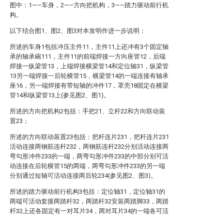
图中：1——车身，2——方向把机构，3——踏力驱动前行机
构。
以下结合图1、图2、图3对本发明作进一步说明：
所述的车身1包括冲压主件11，主件11上还冲有3个固定轴
承的轴承碗111，主件11的前端焊接一方向座管12，后端
焊接一纵梁管13，上端焊接横梁管14和定位轴31，纵梁管
13另一端焊接一后轮横管15，横梁管14的一端连接有轴承
座16，另一端焊接有带短轴的冲件17，罩壳18固定在横梁
管14和纵梁管13上(参见图2、图1)。
所述的方向把机构2包括：手把21、立杆22和方向联动装
置23；
所述的方向联动装置23包括：把杆连片231，把杆连片231
活动连接两钢筋连杆232，两钢筋连杆232分别活动连接两
弯勾形冲件233的一端，两弯勾形冲件233的中部分别可活
动连接在后轮横管15的两端，两弯勾形冲件233的另一端
分别通过短轴可活动连接两后轮234(参见图2、图3)。
所述的踏力驱动前行机构3包括：定位轴31，定位轴31的
两端可活动套接两踏杆32，两踏杆32安装两踏脚33，两踏
杆32上还各固定有一对耳片34，两对耳片34的一端各可活