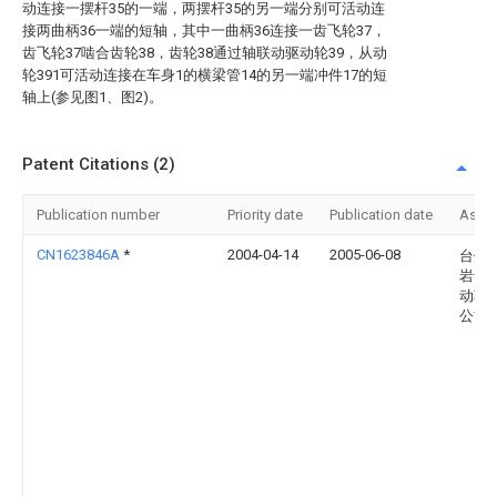
动连接一摆杆35的一端，两摆杆35的另一端分别可活动连
接两曲柄36一端的短轴，其中一曲柄36连接一齿飞轮37，
齿飞轮37啮合齿轮38，齿轮38通过轴联动驱动轮39，从动
轮391可活动连接在车身1的横梁管14的另一端冲件17的短
轴上(参见图1、图2)。
Patent Citations (2)
Publication number
Priority date
Publication date
Assi
CN1623846A
*
2004-04-14
2005-06-08
台州
岩华
动车
公司