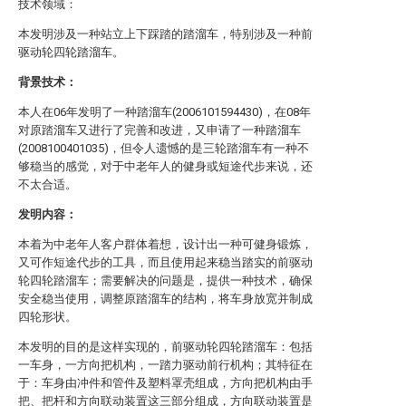
技术领域：
本发明涉及一种站立上下踩踏的踏溜车，特别涉及一种前
驱动轮四轮踏溜车。
背景技术：
本人在06年发明了一种踏溜车(2006101594430)，在08年
对原踏溜车又进行了完善和改进，又申请了一种踏溜车
(2008100401035)，但令人遗憾的是三轮踏溜车有一种不
够稳当的感觉，对于中老年人的健身或短途代步来说，还
不太合适。
发明内容：
本着为中老年人客户群体着想，设计出一种可健身锻炼，
又可作短途代步的工具，而且使用起来稳当踏实的前驱动
轮四轮踏溜车；需要解决的问题是，提供一种技术，确保
安全稳当使用，调整原踏溜车的结构，将车身放宽并制成
四轮形状。
本发明的目的是这样实现的，前驱动轮四轮踏溜车：包括
一车身，一方向把机构，一踏力驱动前行机构；其特征在
于：车身由冲件和管件及塑料罩壳组成，方向把机构由手
把、把杆和方向联动装置这三部分组成，方向联动装置是