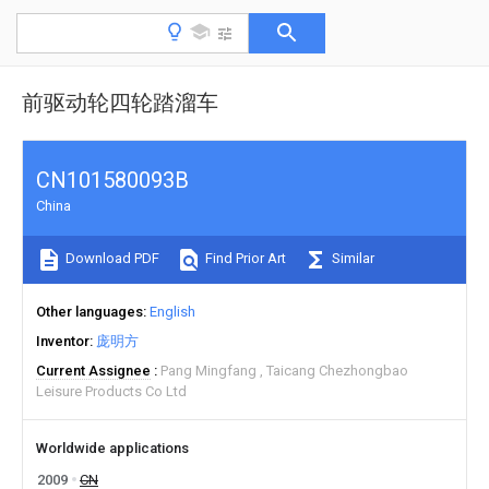
前驱动轮四轮踏溜车
CN101580093B
China
Download PDF
Find Prior Art
Similar
Other languages
English
Inventor
庞明方
Current Assignee
Pang Mingfang
Taicang Chezhongbao
Leisure Products Co Ltd
Worldwide applications
2009
CN