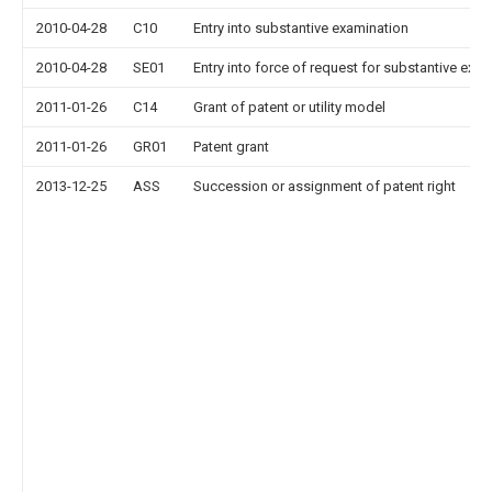
2010-04-28
C10
Entry into substantive examination
2010-04-28
SE01
Entry into force of request for substantive exa
2011-01-26
C14
Grant of patent or utility model
2011-01-26
GR01
Patent grant
2013-12-25
ASS
Succession or assignment of patent right