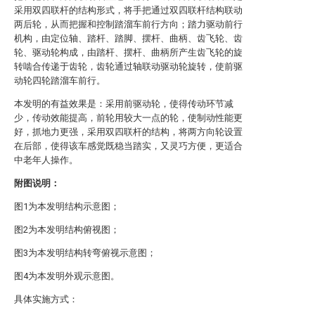
采用双四联杆的结构形式，将手把通过双四联杆结构联动
两后轮，从而把握和控制踏溜车前行方向；踏力驱动前行
机构，由定位轴、踏杆、踏脚、摆杆、曲柄、齿飞轮、齿
轮、驱动轮构成，由踏杆、摆杆、曲柄所产生齿飞轮的旋
转啮合传递于齿轮，齿轮通过轴联动驱动轮旋转，使前驱
动轮四轮踏溜车前行。
本发明的有益效果是：采用前驱动轮，使得传动环节减
少，传动效能提高，前轮用较大一点的轮，使制动性能更
好，抓地力更强，采用双四联杆的结构，将两方向轮设置
在后部，使得该车感觉既稳当踏实，又灵巧方便，更适合
中老年人操作。
附图说明：
图1为本发明结构示意图；
图2为本发明结构俯视图；
图3为本发明结构转弯俯视示意图；
图4为本发明外观示意图。
具体实施方式：