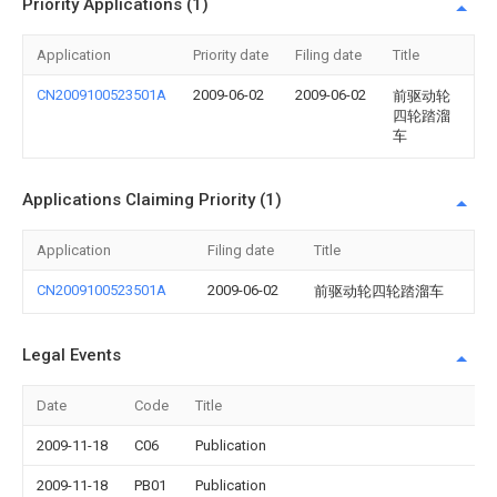
Priority Applications (1)
Application
Priority date
Filing date
Title
CN2009100523501A
2009-06-02
2009-06-02
前驱动轮
四轮踏溜
车
Applications Claiming Priority (1)
Application
Filing date
Title
CN2009100523501A
2009-06-02
前驱动轮四轮踏溜车
Legal Events
Date
Code
Title
2009-11-18
C06
Publication
2009-11-18
PB01
Publication