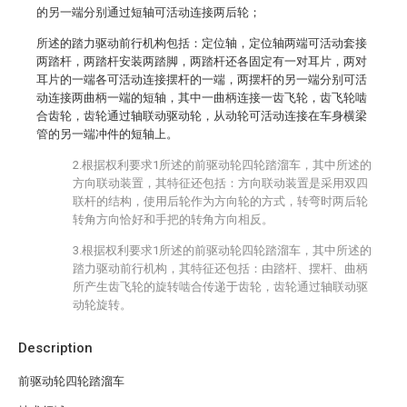
的另一端分别通过短轴可活动连接两后轮；
所述的踏力驱动前行机构包括：定位轴，定位轴两端可活动套接
两踏杆，两踏杆安装两踏脚，两踏杆还各固定有一对耳片，两对
耳片的一端各可活动连接摆杆的一端，两摆杆的另一端分别可活
动连接两曲柄一端的短轴，其中一曲柄连接一齿飞轮，齿飞轮啮
合齿轮，齿轮通过轴联动驱动轮，从动轮可活动连接在车身横梁
管的另一端冲件的短轴上。
2.根据权利要求1所述的前驱动轮四轮踏溜车，其中所述的
方向联动装置，其特征还包括：方向联动装置是采用双四
联杆的结构，使用后轮作为方向轮的方式，转弯时两后轮
转角方向恰好和手把的转角方向相反。
3.根据权利要求1所述的前驱动轮四轮踏溜车，其中所述的
踏力驱动前行机构，其特征还包括：由踏杆、摆杆、曲柄
所产生齿飞轮的旋转啮合传递于齿轮，齿轮通过轴联动驱
动轮旋转。
Description
前驱动轮四轮踏溜车