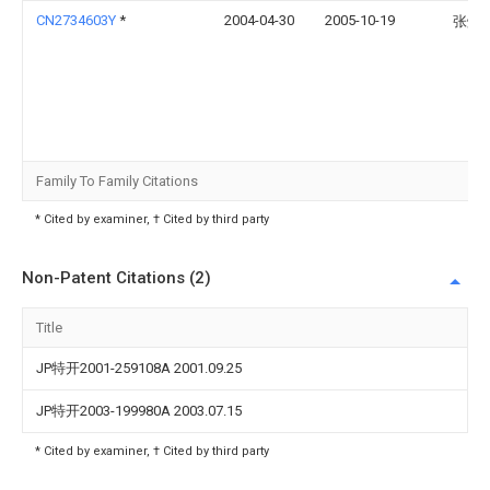
CN2734603Y
*
2004-04-30
2005-10-19
张炳
Family To Family Citations
* Cited by examiner, † Cited by third party
Non-Patent Citations (2)
Title
JP特开2001-259108A 2001.09.25
JP特开2003-199980A 2003.07.15
* Cited by examiner, † Cited by third party