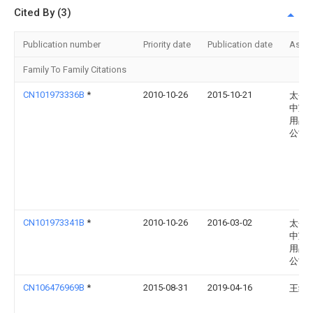
Cited By (3)
Publication number
Priority date
Publication date
Assi
Family To Family Citations
CN101973336B
*
2010-10-26
2015-10-21
太仓
中宝
用品
公司
CN101973341B
*
2010-10-26
2016-03-02
太仓
中宝
用品
公司
CN106476969B
*
2015-08-31
2019-04-16
王红