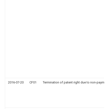
2016-07-20
CF01
Termination of patent right due to non-payment