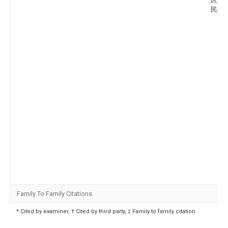
区第
民医院
Family To Family Citations
* Cited by examiner, † Cited by third party, ‡ Family to family citation