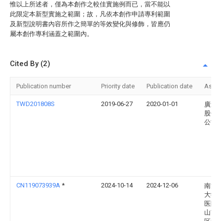
惟以上所述者，僅為本創作之較佳實施例而已，當不能以
此限定本新型實施之範圍；故，凡依本創作申請專利範圍
及新型說明書內容所作之簡單的等效變化與修飾，皆應仍
屬本創作專利涵蓋之範圍內。
Cited By (2)
Publication number
Priority date
Publication date
Assi
TWD201808S
2019-06-27
2020-01-01
廣達
股份
公司
CN119073939A
*
2024-10-14
2024-12-06
南方
大学
医院(
山市