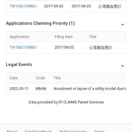
TW106213983U
2017-09-20
2017-09-20
心電圖血壓計
Applications Claiming Priority (1)
Application
Filing date
Title
TW106213983U
2017-09-20
心電圖血壓計
Legal Events
Date
Code
Title
2022-03-11
MM4K
Annulment or lapse of a utility model due to 
Data provided by IFI CLAIMS Patent Services
About
Send Feedback
Public Datasets
Terms