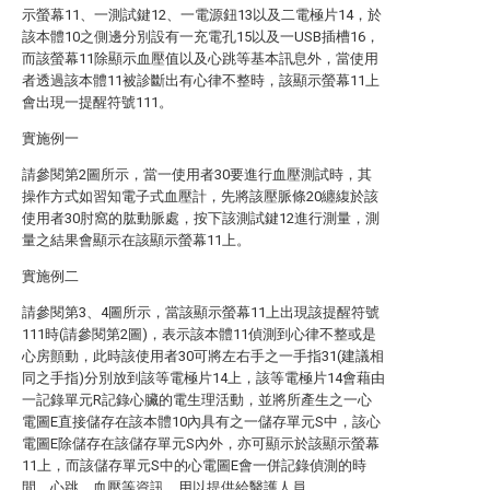
示螢幕11、一測試鍵12、一電源鈕13以及二電極片14，於
該本體10之側邊分別設有一充電孔15以及一USB插槽16，
而該螢幕11除顯示血壓值以及心跳等基本訊息外，當使用
者透過該本體11被診斷出有心律不整時，該顯示螢幕11上
會出現一提醒符號111。
實施例一
請參閱第2圖所示，當一使用者30要進行血壓測試時，其
操作方式如習知電子式血壓計，先將該壓脈條20纏緮於該
使用者30肘窩的肱動脈處，按下該測試鍵12進行測量，測
量之結果會顯示在該顯示螢幕11上。
實施例二
請參閱第3、4圖所示，當該顯示螢幕11上出現該提醒符號
111時(請參閱第2圖)，表示該本體11偵測到心律不整或是
心房顫動，此時該使用者30可將左右手之一手指31(建議相
同之手指)分別放到該等電極片14上，該等電極片14會藉由
一記錄單元R記錄心臟的電生理活動，並將所產生之一心
電圖E直接儲存在該本體10內具有之一儲存單元S中，該心
電圖E除儲存在該儲存單元S內外，亦可顯示於該顯示螢幕
11上，而該儲存單元S中的心電圖E會一併記錄偵測的時
間、心跳、血壓等資訊，用以提供給醫護人員。