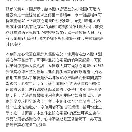
請參閱第4、5圖所示，該本體10所產生的心電圖E可透內
部設有之一無線裝置W上傳至一雲端40，令一醫護端50可
從該雲端40上下載該心電圖E進行診斷，而使用者也可透
過該本體10具有之該USB插槽16(請參閱第1圖所示)，將資
料以有線的方式提供予該醫護端50；進一步醫療人員可從
該心電圖E判斷使用者的心律不整係屬於何種心房顫動或是
其他疾病。
本創作之心電圖血壓計其優點在於：使用者在該本體10測
得心律不整當下，可即時進行心電圖的偵測及記錄，可提
供予醫療專業人員判讀，令醫療人員可從該心電圖中E準確
判讀其心律不整的種類，進而提供適當的醫療措施，如此
使用者無需為了確認是否為陣發式心房顫動而長時間攜帶
監視器，影響生活，又，該心電圖E可透過該雲端40提供
給醫療人員，進行遠端診斷及醫療，令使用者不用舟車勞
頓，且，透過遠端醫療使用者也可即時得知身體狀況，達
到即早發現即早治療；再者，本創作操作介面簡單，該本
體10上之按鍵數少，令使用者不論老弱婦儒，皆可快速上
手；進一步而言，本創作之該心電圖E的產生可獨立操作，
只要使用者感覺心悸、心律不整或是正常情況下，亦可直
接進行該心電圖E的測量。