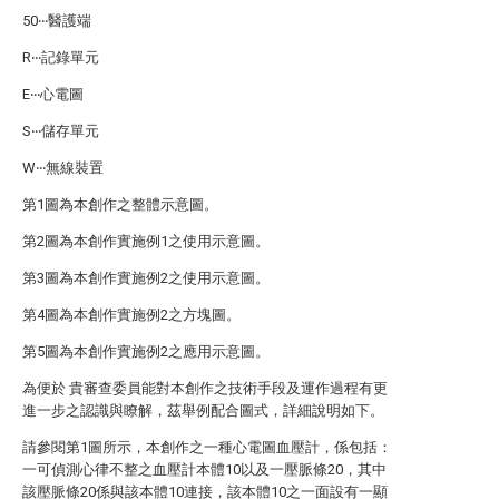
50‧‧‧醫護端
R‧‧‧記錄單元
E‧‧‧心電圖
S‧‧‧儲存單元
W‧‧‧無線裝置
第1圖為本創作之整體示意圖。
第2圖為本創作實施例1之使用示意圖。
第3圖為本創作實施例2之使用示意圖。
第4圖為本創作實施例2之方塊圖。
第5圖為本創作實施例2之應用示意圖。
為便於 貴審查委員能對本創作之技術手段及運作過程有更
進一步之認識與瞭解，茲舉例配合圖式，詳細說明如下。
請參閱第1圖所示，本創作之一種心電圖血壓計，係包括：
一可偵測心律不整之血壓計本體10以及一壓脈條20，其中
該壓脈條20係與該本體10連接，該本體10之一面設有一顯