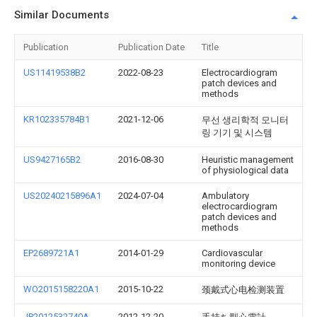
Similar Documents
Publication
Publication Date
Title
US11419538B2
2022-08-23
Electrocardiogram
patch devices and
methods
KR102335784B1
2021-12-06
무선 생리학적 모니터
링 기기 및 시스템
US9427165B2
2016-08-30
Heuristic management
of physiological data
US20240215896A1
2024-07-04
Ambulatory
electrocardiogram
patch devices and
methods
EP2689721A1
2014-01-29
Cardiovascular
monitoring device
WO2015158220A1
2015-10-22
颈戴式心电检测装置
JP2012532740A
2012-12-20