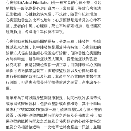
心房顫動(Artrial Fibrillation)是一種常見的心律不整，引起
的機制一般認為是心房組織內不正常放電，導致心房無法
正常收縮，心跳數忽快忽慢，不規律，隨著年紀的增加，
心房顫動發生的比率也增加；心房顫動是最常見的心律不
整，患者的中風，心臟病，死亡率均顯著增加，造成國家
經濟負擔，各國衛生單位莫不重視。
心房顫動依據持續時間的長短，分為三種：陣發性、持續
性以及永久性，其中陣發性是屬於時有時無；心房顫動的
診斷方式係由醫生經心電圖進行診斷，但陣發性心房顫動
為時有時無，發作時症狀因人而異，從毫無症狀到昏厥，
休克均有，但是就醫檢查卻一切正常，目前陣發式心房顫
動係可透過攜帶型裝置：霍爾特監視器以及心律紀錄器，
進行長時間的監測以及記錄，其產生的心電圖再由醫生進
行診斷，但是患者需長時間攜帶前述之裝置，產生諸多不
便。
近年來為了可以隨身監測健康狀況，坊間出現許多攜帶式
或家庭式醫療器材，包括血壓計或血糖機等，其中中華民
國專利字號522004案揭露一種可偵測血壓以及心律不整的
裝置，係利用測得的脈搏時間差之差值及分佈做比 較，如
果測得的脈搏時間差之差值及分佈與預存的心律不整特定
值及分佈相當接近時，一比較單位將會產生一訊號，並顯