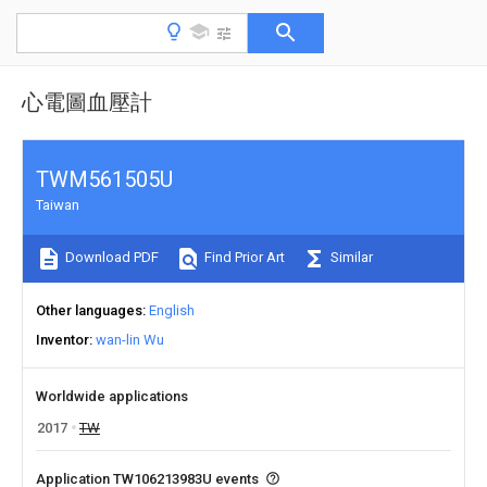
心電圖血壓計
TWM561505U
Taiwan
Download PDF
Find Prior Art
Similar
Other languages
English
Inventor
wan-lin Wu
Worldwide applications
2017
TW
Application TW106213983U events