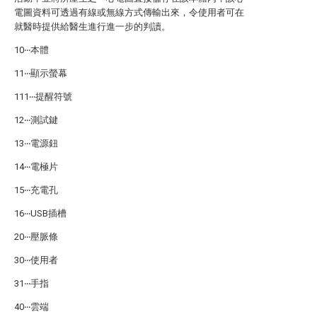
電圖資料可透過有線或無線方式傳輸出來，令使用者可在
就醫時提供給醫生進行進一步的判讀。
10‧‧‧本體
11‧‧‧顯示螢幕
111‧‧‧提醒符號
12‧‧‧測試鍵
13‧‧‧電源鈕
14‧‧‧電極片
15‧‧‧充電孔
16‧‧‧USB插槽
20‧‧‧壓脈條
30‧‧‧使用者
31‧‧‧手指
40‧‧‧雲端