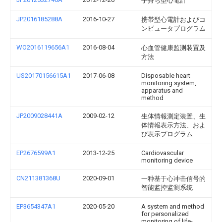
手持ち型心電計
JP2016185288A
2016-10-27
携帯型心電計およびコ
ンピュータプログラム
WO2016119656A1
2016-08-04
心血管健康监测装置及
方法
US20170156615A1
2017-06-08
Disposable heart
monitoring system,
apparatus and
method
JP2009028441A
2009-02-12
生体情報測定装置、生
体情報表示方法、およ
び表示プログラム
EP2676599A1
2013-12-25
Cardiovascular
monitoring device
CN211381368U
2020-09-01
一种基于心冲击信号的
智能监控监测系统
EP3654347A1
2020-05-20
A system and method
for personalized
monitoring of life-