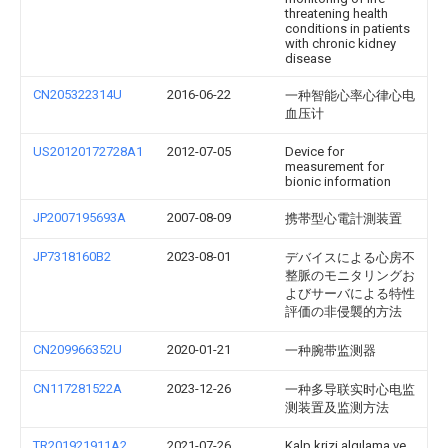
threatening health
conditions in patients
with chronic kidney
disease
CN205322314U
2016-06-22
一种智能心率心律心电
血压计
US20120172728A1
2012-07-05
Device for
measurement for
bionic information
JP2007195693A
2007-08-09
携帯型心電計測装置
JP7318160B2
2023-08-01
デバイスによる心房不
整脈のモニタリングお
よびサーバによる特性
評価の非侵襲的方法
CN209966352U
2020-01-21
一种腕带监测器
CN117281522A
2023-12-26
一种多导联实时心电监
测装置及监测方法
TR201921911A2
2021-07-26
Kalp krizi algılama ve