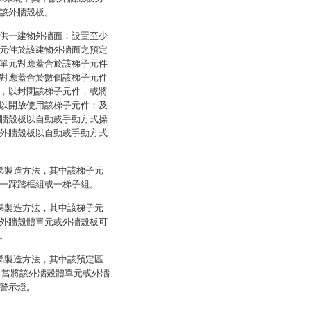
該外牆殼板。
供一建物外牆面；設置至少
元件於該建物外牆面之預定
單元對應蓋合於該梯子元件
對應蓋合於數個該梯子元件
，以封閉該梯子元件，或將
以開放使用該梯子元件；及
牆殼板以自動或手動方式操
外牆殼板以自動或手動方式
梯製造方法，其中該梯子元
一踩踏框組或一梯子組。
梯製造方法，其中該梯子元
外牆殼體單元或外牆殼板可
。
梯製造方法，其中該預定區
，當將該外牆殼體單元或外牆
警示燈。