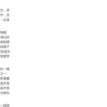
方法，其
元件，且
梯，以達
建物牆
區域位於
數個殼體
閉該梯子
緊急逃生
該殼體單
置於一建
戶之一
其對應覆
將該外殼
將該外殼
方式操作
、一踩踏