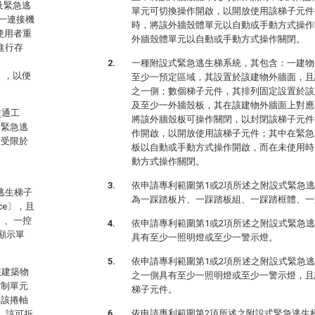
樂及緊急逃
單元可切換操作開啟，以開放使用該梯子元件
及一連接機
時，將該外牆殼體單元以自動或手動方式操作
助使用者重
外牆殼體單元以自動或手動方式操作關閉。
〕進行存
一種附設式緊急逃生梯系統，其包含：一建物
r〕，以便
至少一預定區域，其設置於該建物外牆面，且
之一側；數個梯子元件，其排列固定設置於該
及至少一外牆殼板，其在該建物外牆面上對應
交通工
將該外牆殼板可操作關閉，以封閉該梯子元件
宅緊急逃
作開啟，以開放使用該梯子元件；其中在緊急
有受限於
板以自動或手動方式操作開啟，而在未使用時
動方式操作關閉。
依申請專利範圍第1或2項所述之附設式緊急
緊急逃生梯子
為一踩踏板片、一踩踏板組、一踩踏框體、一
ce〕，且
g〕、一控
依申請專利範圍第1或2項所述之附設式緊急
顯示單
具有至少一照明燈或至少一警示燈。
依申請專利範圍第1或2項所述之附設式緊急
該建築物
之一側具有至少一照明燈或至少一警示燈，且
控制單元
梯子元件。
。該捲軸
依申請專利範圍第2項所述之附設式緊急逃生
。該可折