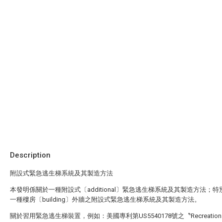
Description
附設式緊急逃生梯系統及其製造方法
本發明係關於一種附設式〔additional〕緊急逃生梯系統及其製造方法；
一種樓房〔building〕外牆之附設式緊急逃生梯系統及其製造方法。
關於習用緊急逃生梯裝置，例如：美國專利第US5540178號之〝Recreational