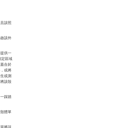
，且該照
開啟該外
：提供一
預定區域
應蓋合於
件，或將
逃生或測
，將該殼
、一踩踏
該殼體單
，當將該