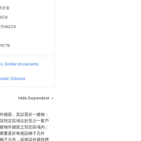
y 陳全金
4032A
1704622A
77877B
ts
Similar documents
ssier
Discuss
Hide Dependent
外牆面，其設置於一建物；
該預定區域位於至少一窗戶
建物外牆面之預定區域內；
應覆蓋於每個該梯子元件
梯子元件，或將該外牆殼體