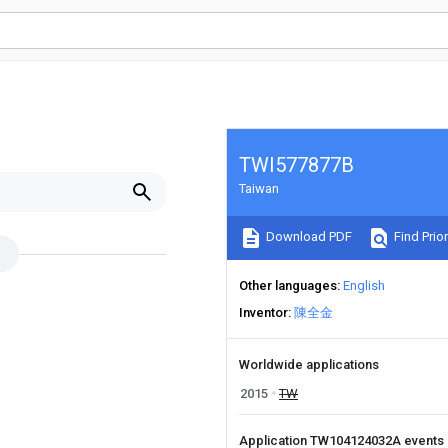
TWI577877B
Taiwan
Download PDF
Find Prior
Other languages
English
Inventor
陳全金
Worldwide applications
2015
TW
Application TW104124032A events