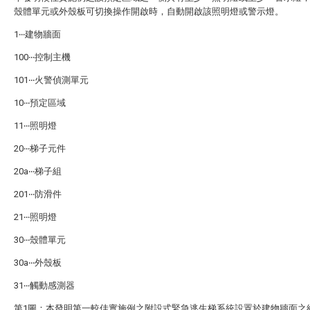
殼體單元或外殼板可切換操作開啟時，自動開啟該照明燈或警示燈。
1‧‧‧建物牆面
100‧‧‧控制主機
101‧‧‧火警偵測單元
10‧‧‧預定區域
11‧‧‧照明燈
20‧‧‧梯子元件
20a‧‧‧梯子組
201‧‧‧防滑件
21‧‧‧照明燈
30‧‧‧殼體單元
30a‧‧‧外殼板
31‧‧‧觸動感測器
第1圖：本發明第一較佳實施例之附設式緊急逃生梯系統設置於建物牆面之