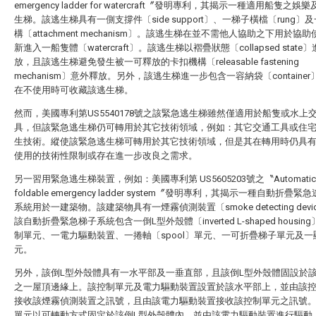
emergency ladder for watercraft〞發明專利，其揭示一種適用船隻之娛
生梯。該逃生梯具有一側支撐件〔side support〕、一梯子橫檔〔rung〕
構〔attachment mechanism〕。該逃生梯在並不需他人協助之下用於協
新進入一船隻體〔watercraft〕。該逃生梯以褶疊狀態〔collapsed state
放，且該逃生梯避免發生被一可釋放的卡扣機構〔releasable fastening
mechanism〕意外釋放。另外，該逃生梯進一步包含一容納袋〔containe
在不使用時可收藏該逃生梯。
然而，美國專利第US5540178號之該緊急逃生梯雖然僅適用於船隻或水上
具，但該緊急逃生梯仍可轉用於其它技術領域，例如：其它交通工具或住
生技術。縱使該緊急逃生梯可轉用於其它技術領域，但是其在轉用時仍具
使用的技術性限制或存在進一步改良之需求。
另一習用緊急逃生梯裝置，例如：美國專利第 US5605203號之〝Automatic
foldable emergency ladder system〞發明專利，其揭示一種自動折疊
系統用於一建築物。該建築物具有一煙霧偵測裝置〔smoke detecting devi
該自動折疊緊急梯子系統包含一倒L型外殼體〔inverted L-shaped housin
制單元、一電力驅動裝置、一捲軸〔spool〕單元、一可折疊梯子單元及一
元。
另外，該倒L型外殼體具有一水平部及一垂直部，且該倒L型外殼體固設於
之一屋頂邊緣上。該控制單元及電力驅動裝置設置於該水平部上，並由該
接收該煙霧偵測裝置之訊號，且由該電力驅動裝置接收該控制單元之訊號
單元以可轉動方式固定於該倒L型外殼體內，並由該電力驅動裝置進行驅動