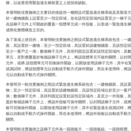
梯，以改善習用緊急逃生梯裝置之上述技術缺點。
本發明較佳實施例之主要目的係提供一種附設式緊急逃生梯系統及其製造
於一建物牆面上設置至少一預定區域，並在該預定區域內設置至少一梯子
在該梯子元件上可開啟的覆蓋一殼體單元或一外殼板，以形成一緊急逃生
成簡化整體構造之目的。
為了達成上述目的，本發明較佳實施例之附設式緊急逃生梯系統包含：一
面，其設置於一建物；至少一預定區域，其設置於該建物牆面，且該預定
至少一窗戶之一側；數個梯子元件，其排列固定設置於該預定區域內；及
單元，其對應覆蓋於每個該梯子元件上，將該殼體單元可操作關閉，以封
元件，或將 該殼體單元可切換操作開啟，以開放使用該梯子元件；其中在
或測試時，將該殼體單元以自動或手動方式操作開啟，而在未使用時，將
元以自動或手動方式操作關閉。
本發明另一較佳實施例之附設式緊急逃生梯系統包含：一建物牆面，其設
物；至少一預定區域，其設置於該建物牆面，且該預定區域位於至少一窗
側；數個梯子元件，其排列固定設置於該預定區域內；及至少一外殼板，
蓋於每個該梯子元件上，將該外殼板可操作關閉，以封閉該梯子元件，或
板可切換操作開啟，以開放使用該梯子元件；其中在緊急逃生或測試時，
板以自動或手動方式操作開啟，而在未使用時，將該外殼板以自動或手動
關閉。
本發明較佳實施例之該梯子元件為一踩踏板片、一踩踏板組、一踩踏框體