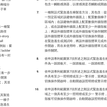
包含一觸動感測器，以便感測是否觸動或開啟
之兩端分
梯子單
一種附設式緊急逃生梯製造方法，其包含：提
一預定區域於該建物外牆面上；配置數個梯子
區域內；在該建物外牆面上配置數個外牆殼體
其揭示一種緊
上，或在該建物外牆面上配置至少一外牆殼板
生路徑
上；將該外牆殼體單元或外牆殼板可操作關閉
story
該外牆殼體單元或外牆殼板可切換操作開啟，
ll
在緊急逃生或測試時，將該外牆殼體單元或外
，例如：窗
作開啟，而在未使用時，將該外牆殼體單元或
adder
操作關閉。
具有一封
依申請專利範圍第7項所述之附設式緊急逃生
件為一踩踏板片、一踩踏板組、一踩踏框體、
第
依申請專利範圍第7項所述之附設式緊急逃生
在進一步
件具有至少一照明燈或至少一警示燈，當將該
公開第
切換操作開啟時，自動開啟該照明燈或警示燈
已，其並
依申請專利範圍第7項所述之附設式緊急逃生
域之一側具有至少一照明燈或至少一 警示燈
及其製造
殼板可切換操作開啟時，自動開啟該照明燈或
少一梯子
緊急逃生