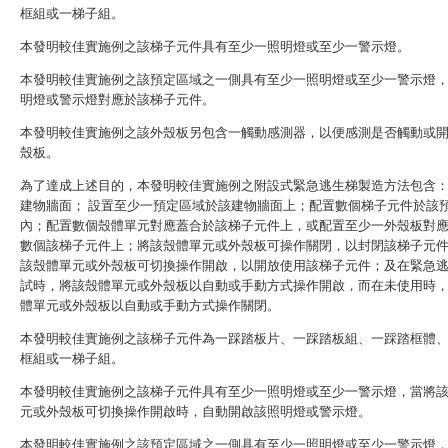
框組或一梯子組。
本發明較佳實施例之該梯子元件具有至少一照明燈或至少一警示燈。
本發明較佳實施例之該預定區域之一側具有至少一照明燈或至少一警示燈
明燈或警示燈對應於該梯子元件。
本發明較佳實施例之該外殼板另包含一觸動感測器，以便感測是否觸動或
殼板。
為了達成上述目的，本發明較佳實施例之附設式緊急逃生梯製造方法包含
建物牆面； 設置至少一預定區域於該建物牆面上；配置數個梯子元件於該
內；配置數個殼體單元對應蓋合於該梯子元件上，或配置至少一外殼板對
數個該梯子元件上；將該殼體單元或外殼板可操作關閉，以封閉該梯子元
該殼體單元或外殼板可切換操作開啟，以開放使用該梯子元件；及在緊急
試時，將該殼體單元或外殼板以自動或手動方式操作開啟，而在未使用時
體單元或外殼板以自動或手動方式操作關閉。
本發明較佳實施例之該梯子元件為一踩踏板片、一踩踏板組、一踩踏框體
框組或一梯子組。
本發明較佳實施例之該梯子元件具有至少一照明燈或至少一警示燈，當將
元或外殼板可切換操作開啟時，自動開啟該照明燈或警示燈。
本發明較佳實施例之該預定區域之一側具有至少一照明燈或至少一警示燈