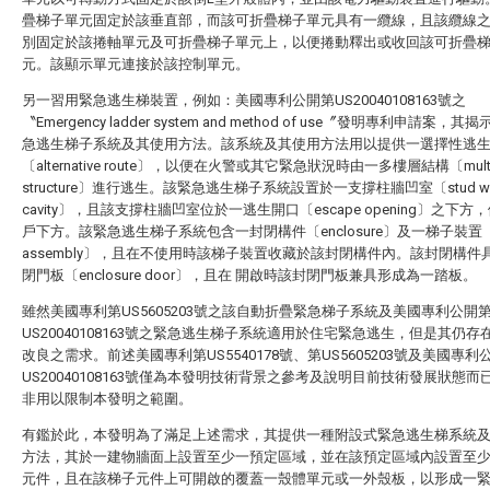
疊梯子單元固定於該垂直部，而該可折疊梯子單元具有一纜線，且該纜線
別固定於該捲軸單元及可折疊梯子單元上，以便捲動釋出或收回該可折疊
元。該顯示單元連接於該控制單元。
另一習用緊急逃生梯裝置，例如：美國專利公開第US20040108163號之
〝Emergency ladder system and method of use〞發明專利申請案，
急逃生梯子系統及其使用方法。該系統及其使用方法用以提供一選擇性逃
〔alternative route〕，以便在火警或其它緊急狀況時由一多樓層結構〔multi-
structure〕進行逃生。該緊急逃生梯子系統設置於一支撐柱牆凹室〔stud wa
cavity〕，且該支撐柱牆凹室位於一逃生開口〔escape opening〕之下方
戶下方。該緊急逃生梯子系統包含一封閉構件〔enclosure〕及一梯子裝置〔l
assembly〕，且在不使用時該梯子裝置收藏於該封閉構件內。該封閉構件
閉門板〔enclosure door〕，且在 開啟時該封閉門板兼具形成為一踏板。
雖然美國專利第US5605203號之該自動折疊緊急梯子系統及美國專利公開
US20040108163號之緊急逃生梯子系統適用於住宅緊急逃生，但是其仍存
改良之需求。前述美國專利第US5540178號、第US5605203號及美國專利
US20040108163號僅為本發明技術背景之參考及說明目前技術發展狀態而
非用以限制本發明之範圍。
有鑑於此，本發明為了滿足上述需求，其提供一種附設式緊急逃生梯系統
方法，其於一建物牆面上設置至少一預定區域，並在該預定區域內設置至
元件，且在該梯子元件上可開啟的覆蓋一殼體單元或一外殼板，以形成一