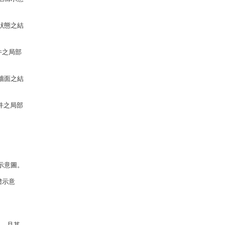
狀態之結
件之局部
牆面之結
件之局部
示意圖。
體示意
明，且其