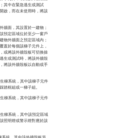
；其中在緊急逃生或測試
開啟，而在未使用時，將該
外牆面，其設置於一建物；
該預定區域位於至少一窗戶
建物外牆面之預定區域內；
覆蓋於每個該梯子元件上，
，或將該外牆殼板可切換操
逃生或測試時，將該外牆殼
，將該外牆殼板以自動或手
逃生梯系統，其中該梯子元件
踩踏框組或一梯子組。
逃生梯系統，其中該梯子元件
逃生梯系統，其中該預定區域
該照明燈或警示燈對應於該
梯系統，其中該外牆殼板另