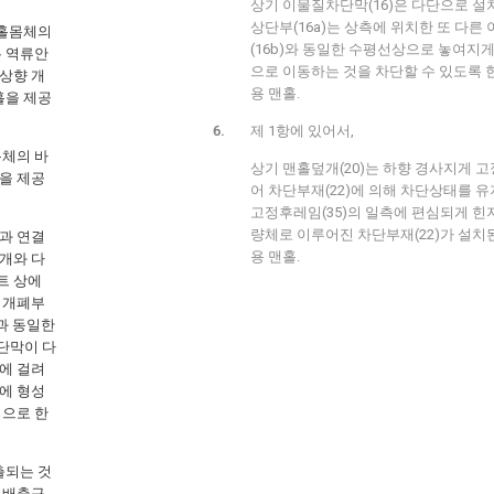
상기 이물질차단막(16)은 다단으로 설
상단부(16a)는 상측에 위치한 또 다른
맨홀몸체의
(16b)와 동일한 수평선상으로 놓여지
는 역류안
으로 이동하는 것을 차단할 수 있도록 
상향 개
용 맨홀.
홀을 제공
제 1항에 있어서,
몸체의 바
상기 맨홀덮개(20)는 하향 경사지게 
을 제공
어 차단부재(22)에 의해 차단상태를 유
고정후레임(35)의 일측에 편심되게 
량체로 이루어진 차단부재(22)가 설치
과 연결
용 맨홀.
개와 다
트 상에
 개폐부
과 동일한
단막이 다
에 걸려
에 형성
징으로 한
출되는 것
 배출구