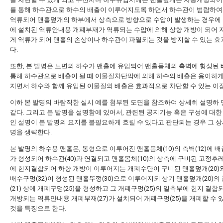
를 통해 하수관으로 하수의 배출이 이루어지도록 하면서 하수관이 범람하여
역류되어 맨홀덮개의 하부에서 상측으로 방향으로 수압이 발생하는 경우에
에 설치된 역류안내용 개폐부재가 역류되는 수압에 의해 상향 개방이 되어
게 역류가 되어 맨홀의 손상이나 하수관이 파열되는 것을 방지할 수 있는 효
다.
또한, 본 발명은 노면의 하수가 맨홀에 유입되어 맨홀몸체의 측벽에 형성된
통해 하수관으로 배출이 될 때 이물질차단막에 의해 하수의 배출은 용이하
지면서 하수와 함께 유입된 이물질의 배출은 효과적으로 차단할 수 있는 이점
이하 본 발명의 바람직한 실시 예를 첨부된 도면을 참조하여 상세히 설명하 
같다. 그리고 본 발명을 설명함에 있어서, 관련된 공지기능 혹은 구성에 대한
인 설명이 본 발명의 요지를 불필요하게 흐릴 수 있다고 판단되는 경우 그 상
명을 생략한다.
본 발명의 하수용 맨홀은, 통형으로 이루어진 맨홀몸체(10)의 측벽(12)에 배출
가 형성되어 하수관(40)과 연결되고 맨홀몸체(10)의 상측에 구비된 고정후레
에 힌지결합되어 하향 개방이 이루어지는 개폐수단이 구비된 맨홀덮개(20)
배수구멍(32)이 형성된 맨홀뚜껑(30)으로 이루어지되 상기 맨홀덮개(20)의
(21) 상에 개폐구멍(25)을 형성하고 그 개폐구멍(25)의 일측부에 힌지 결합
개방되는 역류안내용 개폐부재(27)가 설치되어 개폐구멍(25)을 개폐할 수 
것을 특징으로 한다.