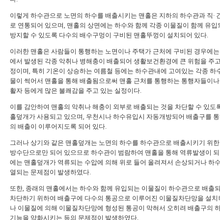
이렇게 하수관으로 노면의 하수를 배출시키는 맨홀은 지하의 하수관과 직·
로 연통되어 있으며, 맨홀의 상면에는 하수와 함께 각종 이물질이 함께 유입
방지할 수 있도록 다수의 배수구멍이 구비된 맨홀뚜껑이 설치되어 있다.
이러한 맨홀은 사람들이 통행하는 노면이나 주택가 근처에 구비된 경우에는
에서 발생된 각종 악취나 병해충이 배출되어 생활보건환경에 큰 위험을 주고
정이며, 특히 기온이 상승하는 여름철 등에는 하수관내에 고여있는 각종 하
물이 썩어서 맨홀을 통해 배출됨으로써 맨홀 근처를 통행하는 통행자들이나
활자 등에게 많은 불쾌감을 주고 있는 실정이다.
이를 감안하여 맨홀의 악취나 해충이 외부로 배출되는 것을 차단할 수 있도록
홀덮개가 사용되고 있으며, 우천시나 하수유입시 자동개방되어 배출구를 통
의 배출이 이루어지도록 되어 있다.
그러나 상기와 같은 맨홀덮개는 노면의 하수를 하수관으로 배출시키기 위한
방수단으로만 되어 있으므로 하수관이 범람하여 맨홀을 통해 역류발생이 되
에는 맨홀덮개가 역류되는 수압에 의해 위로 들어 올려져서 손상되거나 하
열되는 문제점이 발생하였다.
또한, 종래의 맨홀에서는 하수와 함께 유입되는 이물질이 하수관으로 배출
차단하기 위하여 배출구에 다수의 통공으로 이루어진 이물질차단망을 설치
나 이물질에 의해 이물질차단망에 형성된 통공이 막혀서 오히려 배출구의 
기능을 약화시키는 등의 문제점이 발생하였다.