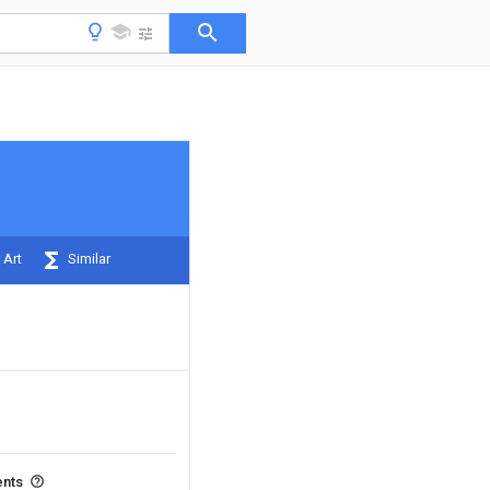
 Art
Similar
ents