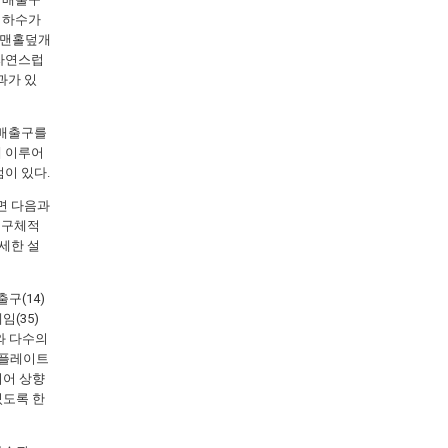
 하수가
 맨홀덮개
 자연스럽
과가 있
 배출구를
게 이루어
이 있다.
면 다음과
 구체적
세한 설
구(14)
임(35)
와 다수의
 플레이트
되어 상향
있도록 한