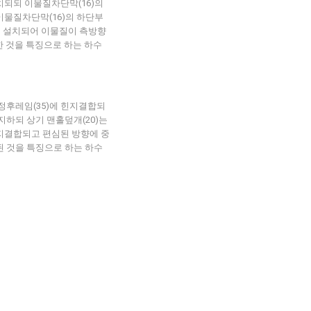
치되되 이물질차단막(16)의
 이물질차단막(16)의 하단부
게 설치되어 이물질이 측방향
한 것을 특징으로 하는 하수
고정후레임(35)에 힌지결합되
지하되 상기 맨홀덮개(20)는
힌지결합되고 편심된 방향에 중
된 것을 특징으로 하는 하수