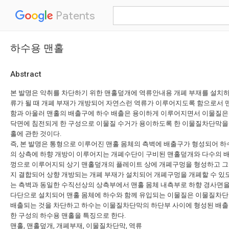
Patents
하수용 맨홀
Abstract
본 발명은 악취를 차단하기 위한 맨홀덮개에 역류안내용 개폐 부재를 설치
류가 될 때 개폐 부재가 개방되어 자연스런 역류가 이루어지도록 함으로서
함과 아울러 맨홀의 배출구에 하수 배출은 용이하게 이루어지면서 이물질은
닥면에 침전되게 한 구성으로 이물질 수거가 용이하도록 한 이물질차단막을
홀에 관한 것이다.
즉, 본 발명은 통형으로 이루어진 맨홀 몸체의 측벽에 배출구가 형성되어 
의 상측에 하향 개방이 이루어지는 개폐수단이 구비된 맨홀덮개와 다수의 
껑으로 이루어지되 상기 맨홀덮개의 플레이트 상에 개폐구멍을 형성하고 그
지 결합되어 상향 개방되는 개폐 부재가 설치되어 개폐구멍을 개폐할 수 있도
는 측벽과 동일한 수직선상의 상측부에서 맨홀 몸체 내측부로 하향 경사면
다단으로 설치되어 맨홀 몸체에 하수와 함께 유입되는 이물질은 이물질차
배출되는 것을 차단하고 하수는 이물질차단막의 하단부 사이에 형성된 배
한 구성의 하수용 맨홀을 특징으로 한다.
맨홀, 맨홀덮개, 개폐부재, 이물질차단막, 역류