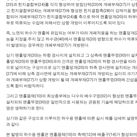
(23)과 힌지결합부(24)를 각각 형성하여 받침단턱(23)에 개폐부재(27)가 
고 힌지결합부(24)는 개폐부재(27)에 형성된 힌지결합축(28)이 강제끼움 
합되어 개폐부재(27)가 힌지결합부(24)를 축으로 하여 맨홀덮개(20)의 하
부로 역류되는 수압에 의해서만 상향 개방이 이루어지도록 되어 있다.
즉, 노면의 하수가 맨홀에 유입되는 여부가 따라 개폐작용을 하는 맨홀덮개(2
능을 지장을 주지 않고 하수관(40)에서 맨홀덮개(20) 방향으로 하수가 역류
이 발생되는 경우에만 개폐부재(27)가 개방된다.
상기 맨홀덮개(20)는 하향 경사지게 설치되고 그 상측에 맨홀뚜껑(30)이 설
홀덮개(20)와 맨홀뚜껑(30)과의 간격은 맨홀덮개(20)의 하향 경사면을 따
으로 넓어지는 구성이므로 상기 맨홀덮개(20)의 하측 경사면에 설치되는 
(27)에 비해 상측 경사면에 설치되는 개폐부재(27)의 개방되는 길이의 크기
여 개폐부재(27)가 상향 개방이 될 때 개폐부재(27)가 맨홀뚜껑(30)에 간섭
도록 함이 바람직하다.
그리고 맨홀몸체(10)의 최상층부에는 다수의 배수구멍(32)이 형성된 맨홀뚜껑
설치되되 맨홀뚜껑(30)은 일반적으로 사용되는 관용된 기술에 해당하므로 
명은 생략하기로 한다.
상기와 같은 구성으로 이루어진 하수용 맨홀에 따른 실시 예를 상세히 설명
과 같다.
본 발명의 하수용 맨홀은 맨홀몸체(10)의 측벽(12)에 배출구(14)가 형성되