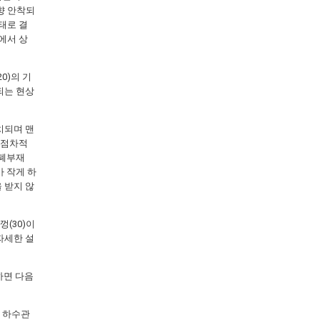
상향 안착되
형태로 결
부에서 상
0)의 기
되는 현상
치되며 맨
라 점차적
개폐부재
가 작게 하
을 받지 않
(30)이
자세한 설
하면 다음
어 하수관