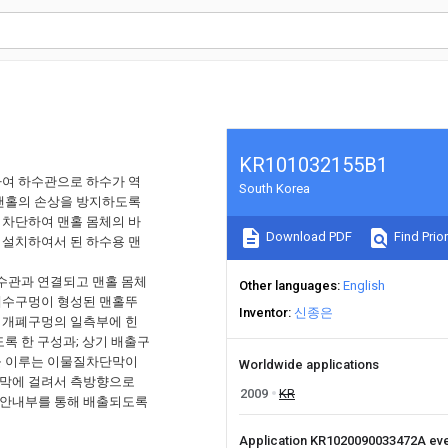
KR101032155B1
하여 하수관으로 하수가 역
South Korea
 맨홀의 손상을 방지하도록
 차단하여 맨홀 몸체의 바
Download PDF
Find Prior
 설치하여서 된 하수용 맨
하수관과 연결되고 맨홀 몸체
Other languages
English
배수구멍이 형성된 맨홀뚜
Inventor
신종은
 개폐구멍의 일측부에 힌
록 한 구성과; 상기 배출구
을 이루는 이물질차단막이
Worldwide applications
단막에 걸려서 측방향으로
2009
KR
출안내부를 통해 배출되도록
Application KR1020090033472A ev