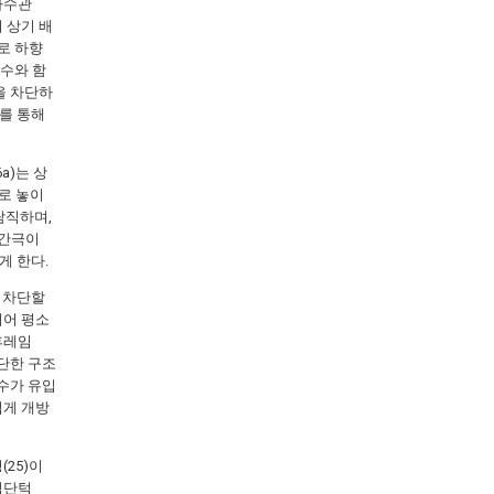
 하수관
 상기 배
부로 하향
하수와 함
을 차단하
)를 통해
a)는 상
으로 놓이
람직하며,
 간극이
게 한다.
을 차단할
되어 평소
후레임
단한 구조
수가 유입
쉽게 개방
(25)이
침단턱