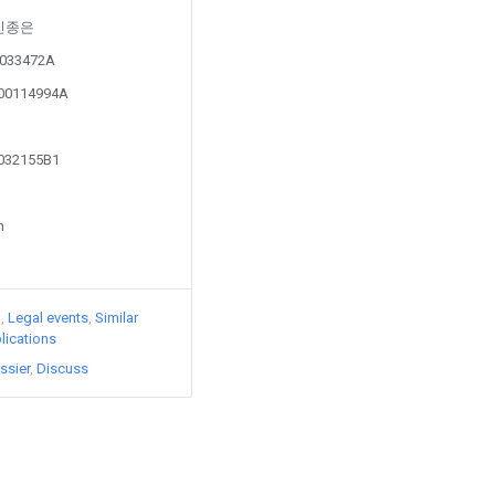
y 신종은
90033472A
100114994A
1032155B1
n
)
Legal events
Similar
lications
ssier
Discuss