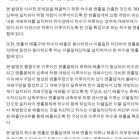
본 발명은 이러한 문제점을 해결하기 위한 하수용 맨홀을 안출한 것으로, 
상부에 설치되어 하향 개방이 이루어지도록 한 맨홀덮개에 상향 개방이 되
내용 개폐부재를 설치하여 하수관에서 하수가 역류되는 경우에 개폐부재가 
방이 되어 자연스런 역류가 이루어지도록 한 것을 특징으로 하는 하수용 맨
함에 있다.
또한, 맨홀의 배출구에 하수의 배출은 용이하면서 이물질은 차단하여 맨홀
닥면에 침전이 용이하도록 하는 이물질차단막을 설치하여서 된 하수용 맨홀
함에 있다.
본 발명은 통형으로 이루어진 맨홀몸체의 측벽에 배출구가 형성되어 하수관
되고 맨홀몸체의 상측에 하향 개방이 이루어지는 개폐수단이 구비된 맨홀덮
수의 배수구멍이 형성된 맨홀뚜껑으로 이루어지되 상기 맨홀덮개의 플레이
개폐구멍을 형성하고 그 개폐구멍의 일측부에 힌지 결합되어 상향 개방되는
재가 설치되어 개폐구멍을 개폐할 수 있도록 한 구성과; 상기 배출구는 측벽
수직선상의 상측부에서 맨홀몸체 내측부로 하향 경사면을 이루는 이물질차
단으로 설치되어 맨홀몸체에 하수와 함께 유입되는 이물질은 이물 질차단막
서 측방향으로 배출되는 것을 차단하고 하수는 이물질차단막의 하단부 사이
된 배출안내부를 통해 배출되도록 한 구성으로 이루어진 하수용 맨홀을 특
다.
본 발명의 하수용 맨홀은 맨홀덮개에 의해 맨홀의 악취나 해충이 외부로 배
을 차단할 수 있게 되고 우천시나 하수유입시에는 맨홀덮개는 자동개방되어