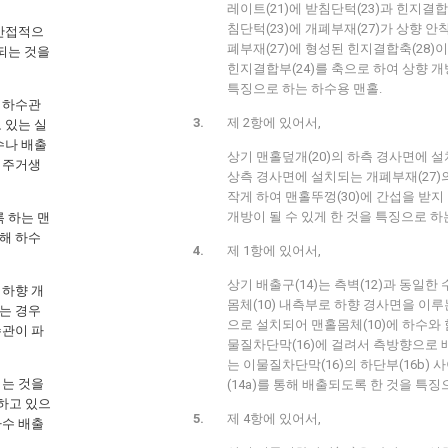
레이트(21)에 받침단턱(23)과 힌지결합
침단턱(23)에 개폐부재(27)가 상향 안
 간접적으
폐부재(27)에 형성된 힌지결합축(28)
되는 것을
힌지결합부(24)를 축으로 하여 상향 
특징으로 하는 하수용 맨홀.
 하수관
제 2항에 있어서,
 있는 실
수나 배출
상기 맨홀덮개(20)의 하측 경사면에 설
 주거생
상측 경사면에 설치되는 개폐부재(27)
작게 하여 맨홀뚜껑(30)에 간섭을 받지
개방이 될 수 있게 한 것을 특징으로 하
 하는 맨
해 하수
제 1항에 있어서,
상기 배출구(14)는 측벽(12)과 동일
 하향 개
몸체(10) 내측부로 하향 경사면을 이루
는 경우
으로 설치되어 맨홀몸체(10)에 하수와
수관이 파
물질차단막(16)에 걸려서 측방향으로
는 이물질차단막(16)의 하단부(16b)
되는 것을
(14a)를 통해 배출되도록 한 것을 특징
하고 있으
제 4항에 있어서,
하수 배출