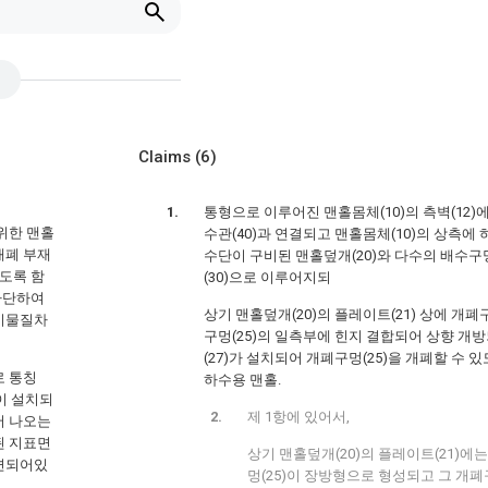
Claims
(6)
통형으로 이루어진 맨홀몸체(10)의 측벽(12)에
위한 맨홀
수관(40)과 연결되고 맨홀몸체(10)의 상측에
개폐 부재
수단이 구비된 맨홀덮개(20)와 다수의 배수구
도록 함
(30)으로 이루어지되
차단하여
상기 맨홀덮개(20)의 플레이트(21) 상에 개폐
 이물질차
구멍(25)의 일측부에 힌지 결합되어 상향 
(27)가 설치되어 개폐구멍(25)을 개폐할 수 
로 통칭
하수용 맨홀.
이 설치되
제 1항에 있어서,
서 나오는
된 지표면
상기 맨홀덮개(20)의 플레이트(21)에
마련되어있
멍(25)이 장방형으로 형성되고 그 개폐