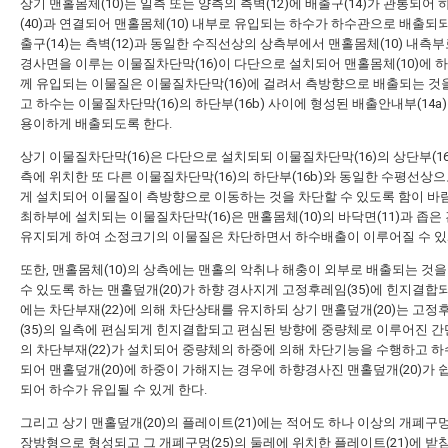
상기 맨홀몸체(10)는 일측 또는 양측의 측벽(12)에 배출구(14)가 관통되어
(40)과 연결되어 맨홀몸체(10) 내부로 유입되는 하수가 하수관으로 배출되되
출구(14)는 측벽(12)과 동일한 수직선상의 상측부에서 맨홀몸체(10) 내측
경사면을 이루는 이물질차단막(16)이 다단으로 설치되어 맨홀몸체(10)에 
께 유입되는 이물질은 이물질차단막(16)에 걸려서 측방향으로 배출되는 것
고 하수는 이물질차단막(16)의 하단부(16b) 사이에 형성된 배출안내부(14a
용이하게 배출되도록 한다.
상기 이물질차단막(16)은 다단으로 설치되되 이물질차단막(16)의 상단부(16
측에 위치한 또 다른 이물질차단막(16)의 하단부(16b)와 동일한 수평선상
게 설치되어 이물질이 측방향으로 이동하는 것을 차단할 수 있도록 함이 바
최하부에 설치되는 이물질차단막(16)은 맨홀몸체(10)의 바닥면(11)과 좁은
유지되게 하여 소정크기의 이물질은 차단하면서 하수배출이 이루어질 수 있
또한, 맨홀몸체(10)의 상측에는 맨홀의 악취나 해충이 외부로 배출되는 것
수 있도록 하는 맨홀덮개(20)가 하향 경사지게 고정후레임(35)에 힌지결합
에는 차단부재(22)에 의해 차단상태를 유지하되 상기 맨홀덮개(20)는 고정
(35)의 일측에 편심되게 힌지결합되고 편심된 방향에 중량체로 이루어진 간
의 차단부재(22)가 설치되어 중량체의 하중에 의해 차단기능을 수행하고 하
되어 맨홀덮개(20)에 하중이 가해지는 경우에 하향경사진 맨홀덮개(20)가 
되어 하수가 유입될 수 있게 한다.
그리고 상기 맨홀덮개(20)의 플레이트(21)에는 적어도 하나 이상의 개폐구멍
장방형으로 형성되고 그 개폐구멍(25)의 둘레에 위치한 플레이트(21)에 받