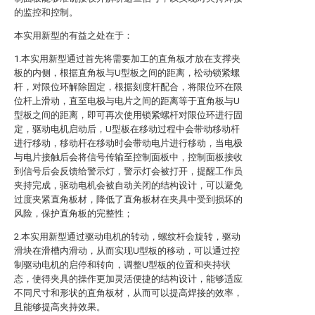
的监控和控制。
本实用新型的有益之处在于：
1.本实用新型通过首先将需要加工的直角板才放在支撑夹
板的内侧，根据直角板与U型板之间的距离，松动锁紧螺
杆，对限位环解除固定，根据刻度杆配合，将限位环在限
位杆上滑动，直至电极与电片之间的距离等于直角板与U
型板之间的距离，即可再次使用锁紧螺杆对限位环进行固
定，驱动电机启动后，U型板在移动过程中会带动移动杆
进行移动，移动杆在移动时会带动电片进行移动，当电极
与电片接触后会将信号传输至控制面板中，控制面板接收
到信号后会反馈给警示灯，警示灯会被打开，提醒工作员
夹持完成，驱动电机会被自动关闭的结构设计，可以避免
过度夹紧直角板材，降低了直角板材在夹具中受到损坏的
风险，保护直角板的完整性；
2.本实用新型通过驱动电机的转动，螺纹杆会旋转，驱动
滑块在滑槽内滑动，从而实现U型板的移动，可以通过控
制驱动电机的启停和转向，调整U型板的位置和夹持状
态，使得夹具的操作更加灵活便捷的结构设计，能够适应
不同尺寸和形状的直角板材，从而可以提高焊接的效率，
且能够提高夹持效果。