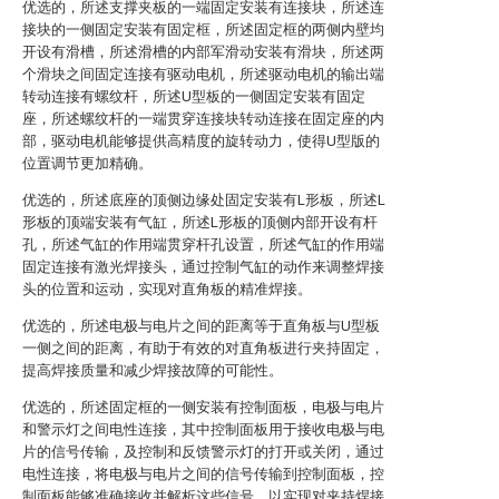
优选的，所述支撑夹板的一端固定安装有连接块，所述连
接块的一侧固定安装有固定框，所述固定框的两侧内壁均
开设有滑槽，所述滑槽的内部军滑动安装有滑块，所述两
个滑块之间固定连接有驱动电机，所述驱动电机的输出端
转动连接有螺纹杆，所述U型板的一侧固定安装有固定
座，所述螺纹杆的一端贯穿连接块转动连接在固定座的内
部，驱动电机能够提供高精度的旋转动力，使得U型版的
位置调节更加精确。
优选的，所述底座的顶侧边缘处固定安装有L形板，所述L
形板的顶端安装有气缸，所述L形板的顶侧内部开设有杆
孔，所述气缸的作用端贯穿杆孔设置，所述气缸的作用端
固定连接有激光焊接头，通过控制气缸的动作来调整焊接
头的位置和运动，实现对直角板的精准焊接。
优选的，所述电极与电片之间的距离等于直角板与U型板
一侧之间的距离，有助于有效的对直角板进行夹持固定，
提高焊接质量和减少焊接故障的可能性。
优选的，所述固定框的一侧安装有控制面板，电极与电片
和警示灯之间电性连接，其中控制面板用于接收电极与电
片的信号传输，及控制和反馈警示灯的打开或关闭，通过
电性连接，将电极与电片之间的信号传输到控制面板，控
制面板能够准确接收并解析这些信号，以实现对夹持焊接