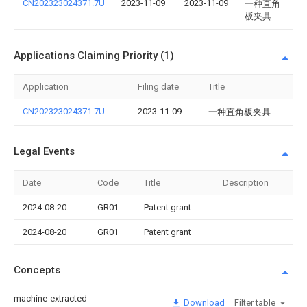
CN202323024371.7U
2023-11-09
2023-11-09
一种直角
板夹具
Applications Claiming Priority (1)
Application
Filing date
Title
CN202323024371.7U
2023-11-09
一种直角板夹具
Legal Events
Date
Code
Title
Description
2024-08-20
GR01
Patent grant
2024-08-20
GR01
Patent grant
Concepts
machine-extracted
Download
Filter table