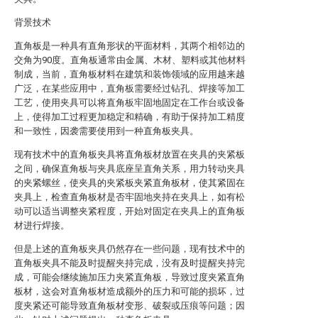
背景技术
直角板是一种具有直角形状的平面材料，其两个相邻边的
交角为90度。直角板通常由金属、木材、塑料或其他材料
制成，当前，直角板材料在建筑和装饰领域的应用越来越
广泛，在某些应用中，直角板需要经过钻孔、焊接等加工
工艺，使用夹具可以将直角板牢固地固定在工作台或设备
上，使得加工过程更加稳定和精确，有助于保持加工精度
和一致性，因袭需要使用到一种直角板夹具。
现有技术中的直角板夹具将直角板材放置在夹具的夹紧板
之间，确保直角板与夹具底座呈直角关系，用力转动夹具
的夹紧螺丝，使夹具的夹紧板夹紧直角板材，使其紧固在
夹具上，检查直角板材是否牢固地夹持在夹具上，如有松
动可以适当调整夹紧程度，开始对固定在夹具上的直角板
材进行焊接。
但是上述的直角板夹具仍然存在一些问题，现有技术中的
直角板夹具不能及时提醒夹持完成，没有及时提醒夹持完
成，可能会继续施加压力夹紧直角板，导致过度夹紧直角
板材，这会对直角板材造成额外的压力和可能的损坏，过
度夹紧还可能导致直角板材变形、破裂或压痕等问题；因