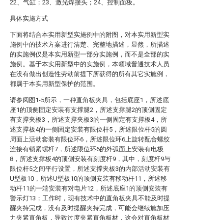
22、气缸；23、激光焊接头；24、控制面板。
具体实施方式
下面将结合本实用新型实施例中的附图，对本实用新型实
施例中的技术方案进行清楚、完整地描述，显然，所描述
的实施例仅是本实用新型一部分实施例，而不是全部的实
施例。基于本实用新型中的实施例，本领域普通技术人员
在没有做出创造性劳动前提下所获得的所有其它实施例，
都属于本实用新型保护的范围。
请参阅图1-5所示，一种直角板夹具，包括底座1，所述底
座1的顶侧固定安装有支撑腿2，所述支撑腿2的顶侧固定
有支撑夹板3，所述支撑夹板3的一侧固定有支撑板4，所
述支撑板4的一侧固定安装有限位杆5，所述限位杆5的圆
周面上活动套装有限位环6，所述限位环6上旋转配合螺纹
连接有锁紧螺杆7，所述限位环6的外弧面上安装有电极
8，所述支撑板4的顶侧安装有刻度杆9，其中，刻度杆9与
限位杆5之间平行设置，所述支撑夹板3的内部活动安装有
U型板10，所述U型板10的顶侧安装有移动杆11，所述移
动杆11的一端安装有对电片12，所述底座1的顶侧安装有
警示灯13；工作时，现有技术中的直角板夹具不能及时提
醒夹持完成，没有及时提醒夹持完成，可能会继续施加压
力夹紧直角板，导致过度夹紧直角板材，这会对直角板材