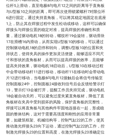
位杆5上滑动，直至电极8与电片12之间的距离等于直角板
与U型板10之间的距离，即可再次使用锁紧螺杆7对限位环
6进行固定，通过夹持直角板，可以将其稳定地固定在底座
1上，防止其在焊接过程中发生松动或移动，这样可以确保
焊接头与焊接位置的稳定对准，提高焊接的准确性和质
量，通过驱动电机18的转动，螺纹杆19会旋转，驱动滑块
17在滑槽16内滑动，从而实现U型板10的移动，可以通过
控制驱动电机18的启停和转向，调整U型板10的位置和夹
持状态，使得夹具的操作更加灵活便捷，能够适应不同尺
寸和形状的直角板材，从而可以提高焊接的效率，且能够
提高夹持效果，驱动电机18启动后，U型板10在移动过程
中会带动移动杆11进行移动，移动杆11在移动时会带动电
片12进行移动，当电极8与电片12接触后会将信号传输至
控制面板24中，控制面板24接收到信号后会反馈给警示灯
13，警示灯13会被打开，提醒工作员夹持完成，驱动电机
18会被自动关闭，可以避免过度夹紧直角板材，降低了直
角板材在夹具中受到损坏的风险，保护直角板的完整性，
焊接可以将直角板与其他构件牢固地连接在一起，形成稳
固的整体结构，这对于需要高强度和刚性的应用非常重
要，如建筑框架、机械结构等，控制气缸22的工作，使其
推动激光焊接头23向下运动，通过控制气缸22的工作，控
制激光焊接头23的位置和高度，在激光焊接头23准确定位