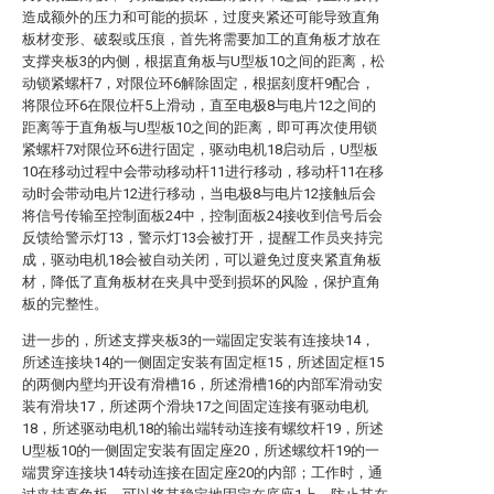
造成额外的压力和可能的损坏，过度夹紧还可能导致直角
板材变形、破裂或压痕，首先将需要加工的直角板才放在
支撑夹板3的内侧，根据直角板与U型板10之间的距离，松
动锁紧螺杆7，对限位环6解除固定，根据刻度杆9配合，
将限位环6在限位杆5上滑动，直至电极8与电片12之间的
距离等于直角板与U型板10之间的距离，即可再次使用锁
紧螺杆7对限位环6进行固定，驱动电机18启动后，U型板
10在移动过程中会带动移动杆11进行移动，移动杆11在移
动时会带动电片12进行移动，当电极8与电片12接触后会
将信号传输至控制面板24中，控制面板24接收到信号后会
反馈给警示灯13，警示灯13会被打开，提醒工作员夹持完
成，驱动电机18会被自动关闭，可以避免过度夹紧直角板
材，降低了直角板材在夹具中受到损坏的风险，保护直角
板的完整性。
进一步的，所述支撑夹板3的一端固定安装有连接块14，
所述连接块14的一侧固定安装有固定框15，所述固定框15
的两侧内壁均开设有滑槽16，所述滑槽16的内部军滑动安
装有滑块17，所述两个滑块17之间固定连接有驱动电机
18，所述驱动电机18的输出端转动连接有螺纹杆19，所述
U型板10的一侧固定安装有固定座20，所述螺纹杆19的一
端贯穿连接块14转动连接在固定座20的内部；工作时，通