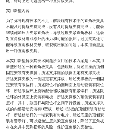
此，针对上述问题提出一种直角板夹具。
实用新型内容
为了弥补现有技术的不足，解决现有技术中的直角板夹具
不能及时提醒夹持完成，没有及时提醒夹持完成，可能会
继续施加压力夹紧直角板，导致过度夹紧直角板材，这会
对直角板材造成额外的压力和可能的损坏，过度夹紧还可
能导致直角板材变形、破裂或压痕的问题，本实用新型提
出一种直角板夹具。
本实用新型解决其技术问题所采用的技术方案是：本实用
新型所述的一种直角板夹具，包括底座，所述底座的顶侧
固定安装有支撑腿，所述支撑腿的顶侧固定有支撑夹板，
所述支撑夹板的一侧固定有支撑板，所述支撑板的一侧固
定安装有限位杆，所述限位杆的圆周面上活动套装有限位
环，所述限位环上旋转配合螺纹连接有锁紧螺杆，所述限
位环的外弧面上安装有电极，所述支撑板的顶侧安装有刻
度杆，其中，刻度杆与限位杆之间平行设置，所述支撑夹
板的内部活动安装有U型板，所述U型板的顶侧安装有移动
杆，所述移动杆的一端安装有对电片，所述底座的顶侧安
装有警示灯，可以避免过度夹紧直角板材，降低了直角板
材在夹具中受到损坏的风险，保护直角板的完整性。