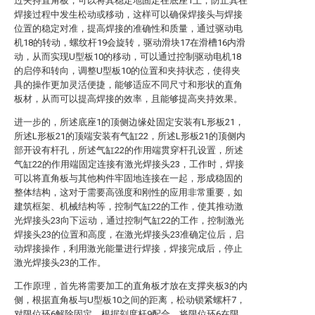
过夹持直角板，可以将其稳定地固定在底座1上，防止其在
焊接过程中发生松动或移动，这样可以确保焊接头与焊接
位置的稳定对准，提高焊接的准确性和质量，通过驱动电
机18的转动，螺纹杆19会旋转，驱动滑块17在滑槽16内滑
动，从而实现U型板10的移动，可以通过控制驱动电机18
的启停和转向，调整U型板10的位置和夹持状态，使得夹
具的操作更加灵活便捷，能够适应不同尺寸和形状的直角
板材，从而可以提高焊接的效率，且能够提高夹持效果。
进一步的，所述底座1的顶侧边缘处固定安装有L形板21，
所述L形板21的顶端安装有气缸22，所述L形板21的顶侧内
部开设有杆孔，所述气缸22的作用端贯穿杆孔设置，所述
气缸22的作用端固定连接有激光焊接头23，工作时，焊接
可以将直角板与其他构件牢固地连接在一起，形成稳固的
整体结构，这对于需要高强度和刚性的应用非常重要，如
建筑框架、机械结构等，控制气缸22的工作，使其推动激
光焊接头23向下运动，通过控制气缸22的工作，控制激光
焊接头23的位置和高度，在激光焊接头23准确定位后，启
动焊接操作，利用激光能量进行焊接，焊接完成后，停止
激光焊接头23的工作。
工作原理，首先将需要加工的直角板才放在支撑夹板3的内
侧，根据直角板与U型板10之间的距离，松动锁紧螺杆7，
对限位环6解除固定，根据刻度杆9配合，将限位环6在限