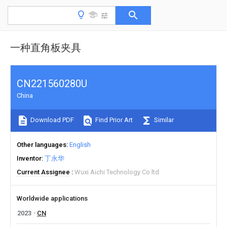
一种直角板夹具
CN221560280U
China
Download PDF
Find Prior Art
Similar
Other languages
English
Inventor
丁永华
Current Assignee
Wuxi Aichi Technology Co ltd
Worldwide applications
2023
CN