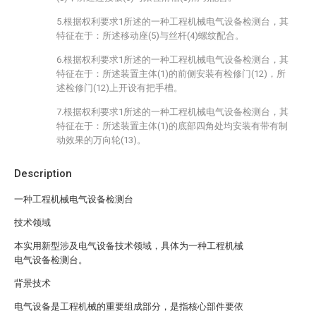
5.根据权利要求1所述的一种工程机械电气设备检测台，其
特征在于：所述移动座(5)与丝杆(4)螺纹配合。
6.根据权利要求1所述的一种工程机械电气设备检测台，其
特征在于：所述装置主体(1)的前侧安装有检修门(12)，所
述检修门(12)上开设有把手槽。
7.根据权利要求1所述的一种工程机械电气设备检测台，其
特征在于：所述装置主体(1)的底部四角处均安装有带有制
动效果的万向轮(13)。
Description
一种工程机械电气设备检测台
技术领域
本实用新型涉及电气设备技术领域，具体为一种工程机械
电气设备检测台。
背景技术
电气设备是工程机械的重要组成部分，是指核心部件要依