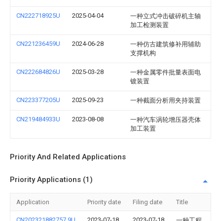
CN222718925U
2025-04-04
一种立式冲击破碎机主轴
加工检测装置
CN221236459U
2024-06-28
一种仿古建筑修补用辅助
支撑机构
CN222684826U
2025-03-28
一种金属零件批量表面电
镀装置
CN223377205U
2025-09-23
一种截面分析用夹持装置
CN219484933U
2023-08-08
一种汽车涡轮增压器壳体
加工装置
Priority And Related Applications
Priority Applications (1)
Application
Priority date
Filing date
Title
CN202321882757.9U
2023-07-18
2023-07-18
一种工程