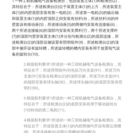
1.一种工程机械电气设备检测台，包括装置主体(1)和检测台(2)，
其特征在于：所述检测台(2)位于装置主体(1)的上方，所述装置主
体(1)的内腔底部安装有第一电机(3)，所述第一电机(3)的输出轴
和装置主体(1)的内腔顶部之间安装有丝杆(4)，所述丝杆(4)的外
壁套设有移动座(5)，所述移动座(5)的两侧均安装有连接板(6)，
两个所述连接板(6)的顶部均安装有支撑杆(7)，两个所述支撑杆
(7)的顶部均贯穿装置主体(1)并分别与检测台(2)的底部连接，所
述检测台(2)的顶部后侧设置有照明组件(9)，所述检测台(2)的顶
部中侧开设有旋转槽，所述旋转槽的槽内安装有用于放置电气设
备的旋转台(10)。
2.根据权利要求1所述的一种工程机械电气设备检测台，其
特征在于：所述照明组件(9)包括万向支架(91)，所述万向
支架(91)安装在检测台(2)的顶部后侧，所述万向支架(91)
的端部安装有球头轴(92)，所述球头轴(92)的底部安装有照
明灯(93)。
3.根据权利要求1所述的一种工程机械电气设备检测台，其
特征在于：所述检测台(2)的底部安装有用于驱动旋转台
(10)转动的第二电机(11)。
4.根据权利要求1所述的一种工程机械电气设备检测台，其
特征在于：所述装置主体(1)的内腔两侧均开设有限位滑槽
(8)，所述连接板(6)与限位滑槽(8)滑动配合。