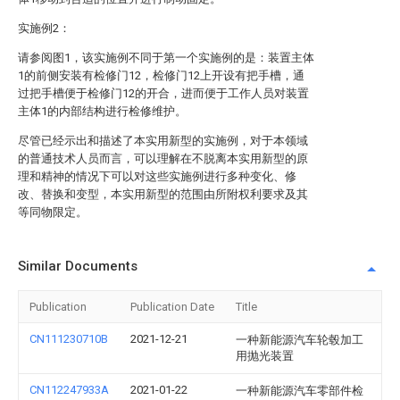
实施例2：
请参阅图1，该实施例不同于第一个实施例的是：装置主体
1的前侧安装有检修门12，检修门12上开设有把手槽，通
过把手槽便于检修门12的开合，进而便于工作人员对装置
主体1的内部结构进行检修维护。
尽管已经示出和描述了本实用新型的实施例，对于本领域
的普通技术人员而言，可以理解在不脱离本实用新型的原
理和精神的情况下可以对这些实施例进行多种变化、修
改、替换和变型，本实用新型的范围由所附权利要求及其
等同物限定。
Similar Documents
Publication
Publication Date
Title
CN111230710B
2021-12-21
一种新能源汽车轮毂加工
用抛光装置
CN112247933A
2021-01-22
一种新能源汽车零部件检