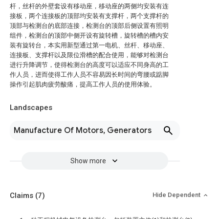
杆，丝杆的外壁套设有移动座，移动座的两侧均安装有连
接板，两个连接板的顶部均安装有支撑杆，两个支撑杆的
顶部与检测台的底部连接，检测台的顶部后侧设置有照明
组件，检测台的顶部中侧开设有旋转槽，旋转槽的槽内安
装有旋转台，本实用新型通过第一电机、丝杆、移动座、
连接板、支撑杆以及限位滑槽的配合使用，能够对检测台
进行升降调节，使得检测台的高度可以适应不同身高的工
作人员，进而使得工作人员不容易因长时间的弯腰或踮脚
操作引起肌肉疲劳酸痛，提高工作人员的使用体验。
Landscapes
Manufacture Of Motors, Generators
Show more
Claims
(7)
Hide Dependent