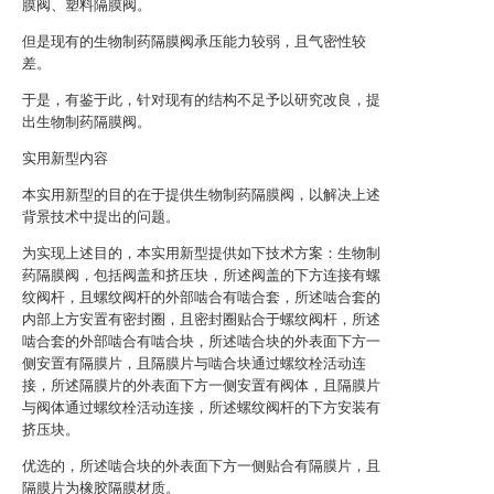
膜阀、塑料隔膜阀。
但是现有的生物制药隔膜阀承压能力较弱，且气密性较
差。
于是，有鉴于此，针对现有的结构不足予以研究改良，提
出生物制药隔膜阀。
实用新型内容
本实用新型的目的在于提供生物制药隔膜阀，以解决上述
背景技术中提出的问题。
为实现上述目的，本实用新型提供如下技术方案：生物制
药隔膜阀，包括阀盖和挤压块，所述阀盖的下方连接有螺
纹阀杆，且螺纹阀杆的外部啮合有啮合套，所述啮合套的
内部上方安置有密封圈，且密封圈贴合于螺纹阀杆，所述
啮合套的外部啮合有啮合块，所述啮合块的外表面下方一
侧安置有隔膜片，且隔膜片与啮合块通过螺纹栓活动连
接，所述隔膜片的外表面下方一侧安置有阀体，且隔膜片
与阀体通过螺纹栓活动连接，所述螺纹阀杆的下方安装有
挤压块。
优选的，所述啮合块的外表面下方一侧贴合有隔膜片，且
隔膜片为橡胶隔膜材质。