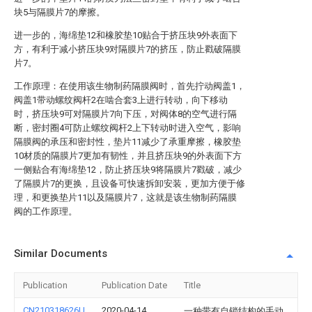
块5与隔膜片7的摩擦。
进一步的，海绵垫12和橡胶垫10贴合于挤压块9外表面下
方，有利于减小挤压块9对隔膜片7的挤压，防止戳破隔膜
片7。
工作原理：在使用该生物制药隔膜阀时，首先拧动阀盖1，
阀盖1带动螺纹阀杆2在啮合套3上进行转动，向下移动
时，挤压块9可对隔膜片7向下压，对阀体8的空气进行隔
断，密封圈4可防止螺纹阀杆2上下转动时进入空气，影响
隔膜阀的承压和密封性，垫片11减少了承重摩擦，橡胶垫
10材质的隔膜片7更加有韧性，并且挤压块9的外表面下方
一侧贴合有海绵垫12，防止挤压块9将隔膜片7戳破，减少
了隔膜片7的更换，且设备可快速拆卸安装，更加方便于修
理，和更换垫片11以及隔膜片7，这就是该生物制药隔膜
阀的工作原理。
Similar Documents
Publication
Publication Date
Title
CN210318626U
2020-04-14
一种带有自锁结构的手动