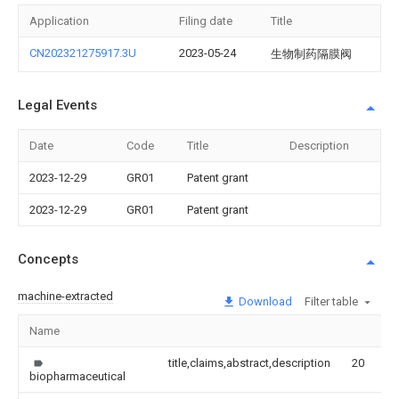
Application
Filing date
Title
CN202321275917.3U
2023-05-24
生物制药隔膜阀
Legal Events
Date
Code
Title
Description
2023-12-29
GR01
Patent grant
2023-12-29
GR01
Patent grant
Concepts
machine-extracted
Download
Filter table
Name
title,claims,abstract,description
20
0.
biopharmaceutical