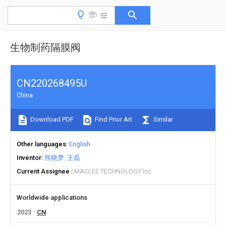
生物制药隔膜阀
CN220268495U
China
Download PDF
Find Prior Art
Similar
Other languages
English
Inventor
熊晓梦
王磊
Current Assignee
MACLEE TECHNOLOGY Inc
Worldwide applications
2023
CN