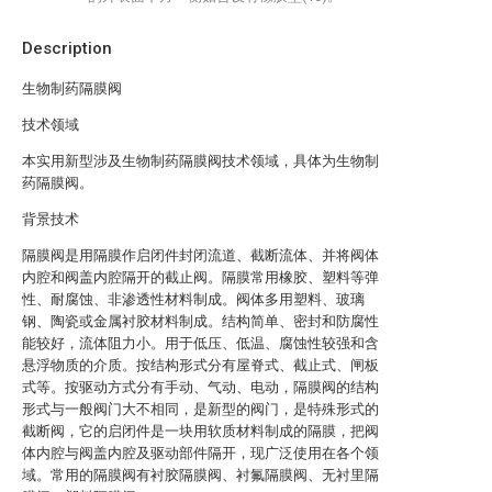
Description
生物制药隔膜阀
技术领域
本实用新型涉及生物制药隔膜阀技术领域，具体为生物制
药隔膜阀。
背景技术
隔膜阀是用隔膜作启闭件封闭流道、截断流体、并将阀体
内腔和阀盖内腔隔开的截止阀。隔膜常用橡胶、塑料等弹
性、耐腐蚀、非渗透性材料制成。阀体多用塑料、玻璃
钢、陶瓷或金属衬胶材料制成。结构简单、密封和防腐性
能较好，流体阻力小。用于低压、低温、腐蚀性较强和含
悬浮物质的介质。按结构形式分有屋脊式、截止式、闸板
式等。按驱动方式分有手动、气动、电动，隔膜阀的结构
形式与一般阀门大不相同，是新型的阀门，是特殊形式的
截断阀，它的启闭件是一块用软质材料制成的隔膜，把阀
体内腔与阀盖内腔及驱动部件隔开，现广泛使用在各个领
域。常用的隔膜阀有衬胶隔膜阀、衬氟隔膜阀、无衬里隔