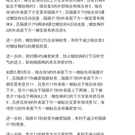
啮合套3，啮合套3的内部上方安置有密封圈4，且密封圈4
贴合于螺纹阀杆2，啮合套3的外部啮合有啮合块5，啮合
块5的外表面下方安置有隔膜片7，且隔膜片7与啮合块5通
过螺纹栓6活动连接，隔膜片7的外表面下方一侧安置有阀
体8，且隔膜片7与阀体8通过螺纹栓6活动连接，螺纹阀杆
2的外表面下方一侧安装有挤压块9。
进一步的，螺纹阀杆2为合金钢材质，有利于减少啮合套3
对螺纹阀杆2的磨损程度。
进一步的，密封圈4为橡胶材质，防止螺纹阀杆2下压时空
气的进入，影响隔膜阀的承压和密封性。
如图2-图3所示，啮合块5的外表面下方一侧贴合有隔膜片
7，且隔膜片7为橡胶隔膜材质，隔膜片7的外表面下方一
侧安置有垫片11，且垫片11外表面一侧贴合于啮合块5的
下方，垫片11贴合于隔膜片7的外表面上下两侧，且下侧
垫片11贴合于阀体8上方，螺纹阀杆2的下方安装有挤压块
9，且挤压块9的外表面下方一侧贴合安置有海绵垫12，海
绵垫12的外表面下方一侧贴合设有橡胶垫10。
进一步的，隔膜片7的材质为橡胶隔膜，有利于减少对隔膜
片7的更换。
进一步的，垫片11的材质为法兰密封垫，有利于减小啮合