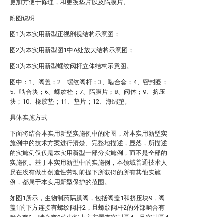
更加方便于修理，和更换垫片以及隔膜片。
附图说明
图1为本实用新型正视剖视结构示意图；
图2为本实用新型图1中A处放大结构示意图；
图3为本实用新型螺纹阀杆立体结构示意图。
图中：1、阀盖；2、螺纹阀杆；3、啮合套；4、密封圈；
5、啮合块；6、螺纹栓；7、隔膜片；8、阀体；9、挤压
块；10、橡胶垫；11、垫片；12、海绵垫。
具体实施方式
下面将结合本实用新型实施例中的附图，对本实用新型实
施例中的技术方案进行清楚、完整地描述，显然，所描述
的实施例仅仅是本实用新型一部分实施例，而不是全部的
实施例。基于本实用新型中的实施例，本领域普通技术人
员在没有做出创造性劳动前提下所获得的所有其他实施
例，都属于本实用新型保护的范围。
如图1所示，生物制药隔膜阀，包括阀盖1和挤压块9，阀
盖1的下方连接有螺纹阀杆2，且螺纹阀杆2的外部啮合有