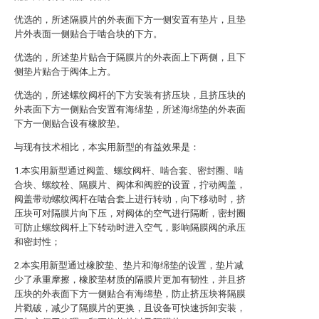
优选的，所述隔膜片的外表面下方一侧安置有垫片，且垫
片外表面一侧贴合于啮合块的下方。
优选的，所述垫片贴合于隔膜片的外表面上下两侧，且下
侧垫片贴合于阀体上方。
优选的，所述螺纹阀杆的下方安装有挤压块，且挤压块的
外表面下方一侧贴合安置有海绵垫，所述海绵垫的外表面
下方一侧贴合设有橡胶垫。
与现有技术相比，本实用新型的有益效果是：
1.本实用新型通过阀盖、螺纹阀杆、啮合套、密封圈、啮
合块、螺纹栓、隔膜片、阀体和阀腔的设置，拧动阀盖，
阀盖带动螺纹阀杆在啮合套上进行转动，向下移动时，挤
压块可对隔膜片向下压，对阀体的空气进行隔断，密封圈
可防止螺纹阀杆上下转动时进入空气，影响隔膜阀的承压
和密封性；
2.本实用新型通过橡胶垫、垫片和海绵垫的设置，垫片减
少了承重摩擦，橡胶垫材质的隔膜片更加有韧性，并且挤
压块的外表面下方一侧贴合有海绵垫，防止挤压块将隔膜
片戳破，减少了隔膜片的更换，且设备可快速拆卸安装，