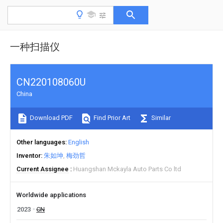
一种扫描仪
CN220108060U
China
Download PDF
Find Prior Art
Similar
Other languages
English
Inventor
朱如坤
梅劲哲
Current Assignee
Huangshan Mckayla Auto Parts Co ltd
Worldwide applications
2023
CN