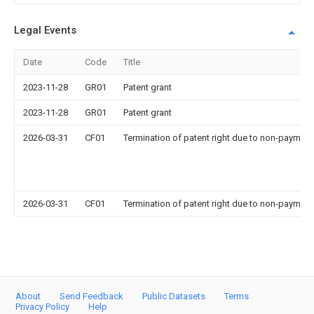
Legal Events
Date
Code
Title
2023-11-28
GR01
Patent grant
2023-11-28
GR01
Patent grant
2026-03-31
CF01
Termination of patent right due to non-payment
2026-03-31
CF01
Termination of patent right due to non-payment
About
Send Feedback
Public Datasets
Terms
Privacy Policy
Help