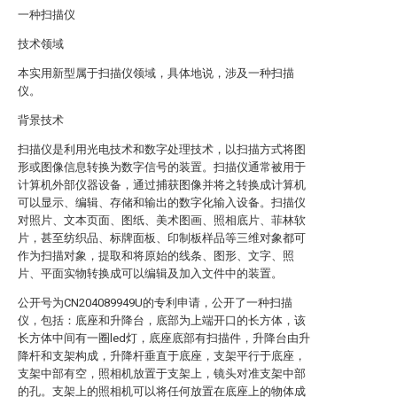
一种扫描仪
技术领域
本实用新型属于扫描仪领域，具体地说，涉及一种扫描
仪。
背景技术
扫描仪是利用光电技术和数字处理技术，以扫描方式将图
形或图像信息转换为数字信号的装置。扫描仪通常被用于
计算机外部仪器设备，通过捕获图像并将之转换成计算机
可以显示、编辑、存储和输出的数字化输入设备。扫描仪
对照片、文本页面、图纸、美术图画、照相底片、菲林软
片，甚至纺织品、标牌面板、印制板样品等三维对象都可
作为扫描对象，提取和将原始的线条、图形、文字、照
片、平面实物转换成可以编辑及加入文件中的装置。
公开号为CN204089949U的专利申请，公开了一种扫描
仪，包括：底座和升降台，底部为上端开口的长方体，该
长方体中间有一圈led灯，底座底部有扫描件，升降台由升
降杆和支架构成，升降杆垂直于底座，支架平行于底座，
支架中部有空，照相机放置于支架上，镜头对准支架中部
的孔。支架上的照相机可以将任何放置在底座上的物体成