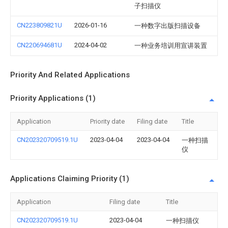
子扫描仪
CN223809821U
2026-01-16
一种数字出版扫描设备
CN220694681U
2024-04-02
一种业务培训用宣讲装置
Priority And Related Applications
Priority Applications (1)
Application
Priority date
Filing date
Title
CN202320709519.1U
2023-04-04
2023-04-04
一种扫描
仪
Applications Claiming Priority (1)
Application
Filing date
Title
CN202320709519.1U
2023-04-04
一种扫描仪