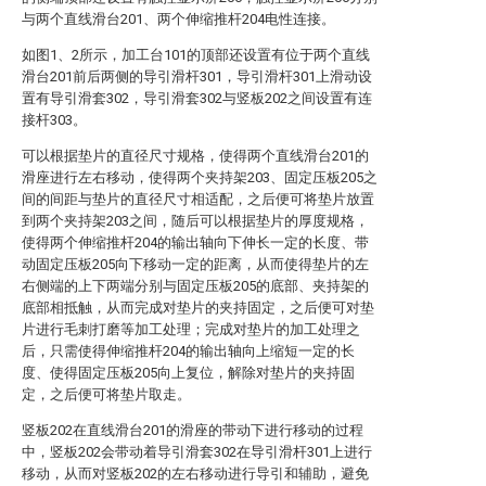
与两个直线滑台201、两个伸缩推杆204电性连接。
如图1、2所示，加工台101的顶部还设置有位于两个直线
滑台201前后两侧的导引滑杆301，导引滑杆301上滑动设
置有导引滑套302，导引滑套302与竖板202之间设置有连
接杆303。
可以根据垫片的直径尺寸规格，使得两个直线滑台201的
滑座进行左右移动，使得两个夹持架203、固定压板205之
间的间距与垫片的直径尺寸相适配，之后便可将垫片放置
到两个夹持架203之间，随后可以根据垫片的厚度规格，
使得两个伸缩推杆204的输出轴向下伸长一定的长度、带
动固定压板205向下移动一定的距离，从而使得垫片的左
右侧端的上下两端分别与固定压板205的底部、夹持架的
底部相抵触，从而完成对垫片的夹持固定，之后便可对垫
片进行毛刺打磨等加工处理；完成对垫片的加工处理之
后，只需使得伸缩推杆204的输出轴向上缩短一定的长
度、使得固定压板205向上复位，解除对垫片的夹持固
定，之后便可将垫片取走。
竖板202在直线滑台201的滑座的带动下进行移动的过程
中，竖板202会带动着导引滑套302在导引滑杆301上进行
移动，从而对竖板202的左右移动进行导引和辅助，避免