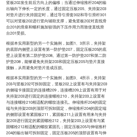
竖板202发生前后方向上的偏移；当通过伸缩推杆204的输
出轴向下伸长一定的长度，通过固定压板205、夹持架203
对垫片进行夹持固定时，通过导引滑套302和导引滑杆301
可以对竖板202进行竖向辅助支撑，避免竖板202对直线滑
台201的滑座和螺杆施加较强的下压作用力而致使直线滑
台201受损。
根据本实用新型的另一个实施例，如图1、3所示，夹持架
的底部内侧壁上设置有第一防护垫207，固定压板205的底
壁上设置有第二防护垫208。通过第一防护垫207和第二防
护垫208，能够避免夹持架203和固定压板205与垫片直接
接触，从而避免对垫片造成压损。
根据本实用新型的另一个实施例，如图3、4所示，夹持架
203与竖板202可拆卸固定，竖板202上设置有与夹持架203
的侧端卡接固定的连接槽209，连接槽209上设置有用于对
夹持架203进行固定的连接螺栓210，夹持架203上设置有
与连接螺栓210相适配的螺纹连接孔。伸缩推杆204的固定
端与夹持架203的顶部可拆卸固定，伸缩推杆204的固定端
的侧部设置有紧固板211，紧固板211上设置有用来与夹持
架203进行固定的紧固螺栓212，夹持架203上设置有与紧
固螺栓212相适配的螺纹紧固孔；固定压板205与伸缩推杆
204的输出轴可拆卸固定，固定压板205的顶部设置有与伸