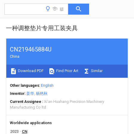
一种调整垫片专用工装夹具
CN219465884U
China
Download PDF
Find Prior Art
Similar
Other languages
English
Inventor
姜华
杨艳秋
Current Assignee
Xi'an Huahang Precision Machinery
Manufacturing Co ltd
Worldwide applications
2023
CN