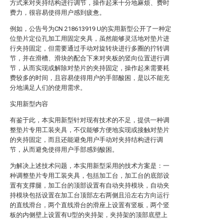
方式来对夹持结构进行调节，操作起来十分地麻烦、费时
费力，很容易使得用户感到疲惫。
例如，公告号为CN 218613919 U的实用新型公开了一种定
位垫片定位孔加工用固定夹具，虽然能够灵活地对垫片进
行夹持固定，但需要通过手动对旋转块进行多圈的拧转调
节，并在滑槽、滑块的配合下来对夹板的竖向位置进行调
节，从而实现或解除对垫片的夹持固定，操作起来需要耗
费较多的时间，且容易使得用户的手部酸困，是以不能充
分地满足人们的使用需求。
实用新型内容
有鉴于此，本实用新型针对现有技术的不足，提供一种调
整垫片专用工装夹具，不仅能够方便地实现或接触对垫片
的夹持固定，而且还能避免用户手动对夹持结构进行调
节，从而避免使得用户手部感到酸困。
为解决上述技术问题，本实用新型采用的技术方案是：一
种调整垫片专用工装夹具，包括加工台，加工台的底部设
置有支撑腿，加工台的顶部设置有自动夹持模块，自动夹
持模块包括设置在加工台顶部左右两侧且沿左右方向运行
的直线滑台，两个直线滑台的滑座上设置有竖板，两个竖
板的内侧壁上设置有U型的夹持架，夹持架的顶部底壁上