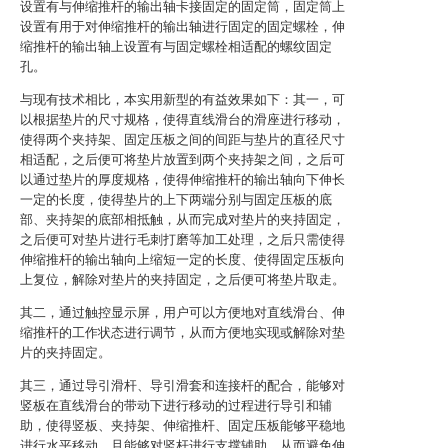
设置有与伸缩推杆的输出轴卡接固定的固定筒，固定筒上
设置有用于对伸缩推杆的输出轴进行固定的固定螺栓，伸
缩推杆的输出轴上设置有与固定螺栓相适配的螺纹固定
孔。
与现有技术相比，本实用新型的有益效果如下：其一，可
以根据垫片的尺寸规格，使得直线滑台的滑座进行移动，
使得两个夹持架、固定压板之间的间距与垫片的直径尺寸
相适配，之后便可将垫片放置到两个夹持架之间，之后可
以通过垫片的厚度规格，使得伸缩推杆的输出轴向下伸长
一定的长度，使得垫片的上下两端分别与固定压板的底
部、夹持架的底部相抵触，从而完成对垫片的夹持固定，
之后便可对垫片进行毛刺打磨等加工处理，之后只需使得
伸缩推杆的输出轴向上缩短一定的长度、使得固定压板向
上复位，解除对垫片的夹持固定，之后便可将垫片取走。
其二，通过触控显示屏，用户可以方便地对直线滑台、伸
缩推杆的工作状态进行调节，从而方便地实现或解除对垫
片的夹持固定。
其三，通过导引滑杆、导引滑套和连接杆的配合，能够对
竖板在直线滑台的带动下进行移动的过程进行导引和辅
助，使得竖板、夹持架、伸缩推杆、固定压板能够平稳地
进行水平移动，且能够对竖杆进行支撑辅助，从而避免伸