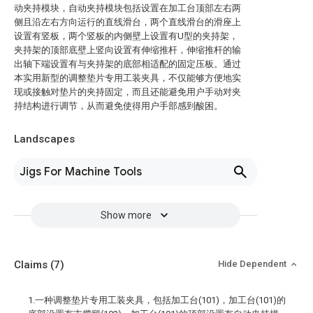
动夹持模块，自动夹持模块包括设置在加工台顶部左右两
侧且沿左右方向运行的直线滑台，两个直线滑台的滑座上
设置有竖板，两个竖板的内侧壁上设置有U型的夹持架，
夹持架的顶部底壁上竖向设置有伸缩推杆，伸缩推杆的输
出轴下端设置有与夹持架的底部相适配的固定压板。通过
本实用新型的调整垫片专用工装夹具，不仅能够方便地实
现或接触对垫片的夹持固定，而且还能避免用户手动对夹
持结构进行调节，从而避免使得用户手部感到酸困。
Landscapes
Jigs For Machine Tools
Show more
Claims
(7)
Hide Dependent
1.一种调整垫片专用工装夹具，包括加工台(101)，加工台(101)的