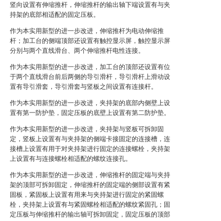
竖向设置有伸缩推杆，伸缩推杆的输出轴下端设置有与夹
持架的底部相适配的固定压板。
作为本实用新型的进一步改进，伸缩推杆为电动伸缩推
杆；加工台的侧端顶部还设置有触控显示屏，触控显示屏
分别与两个直线滑台、两个伸缩推杆电性连接。
作为本实用新型的进一步改进，加工台的顶部还设置有位
于两个直线滑台前后两侧的导引滑杆，导引滑杆上滑动设
置有导引滑套，导引滑套与竖板之间设置有连接杆。
作为本实用新型的进一步改进，夹持架的底部内侧壁上设
置有第一防护垫，固定压板的底壁上设置有第二防护垫。
作为本实用新型的进一步改进，夹持架与竖板可拆卸固
定，竖板上设置有与夹持架的侧端卡接固定的连接槽，连
接槽上设置有用于对夹持架进行固定的连接螺栓，夹持架
上设置有与连接螺栓相适配的螺纹连接孔。
作为本实用新型的进一步改进，伸缩推杆的固定端与夹持
架的顶部可拆卸固定，伸缩推杆的固定端的侧部设置有紧
固板，紧固板上设置有用来与夹持架进行固定的紧固螺
栓，夹持架上设置有与紧固螺栓相适配的螺纹紧固孔；固
定压板与伸缩推杆的输出轴可拆卸固定，固定压板的顶部