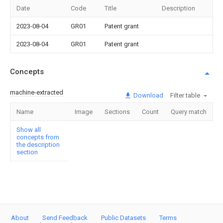
Date
Code
Title
Description
2023-08-04
GR01
Patent grant
2023-08-04
GR01
Patent grant
Concepts
machine-extracted
Download
Filter table
Name
Image
Sections
Count
Query match
Show all
concepts from
the description
section
About
Send Feedback
Public Datasets
Terms