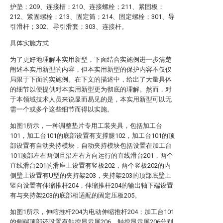
护垫；209、连接槽；210、连接螺栓；211、紧固板；
212、紧固螺栓；213、固定筒；214、固定螺栓；301、导
引滑杆；302、导引滑套；303、连接杆。
具体实施方式
为了更好地理解本实用新型，下面结合实施例进一步清楚
阐述本实用新型的内容，但本实用新型的保护内容不仅仅
局限于下面的实施例。在下文的描述中，给出了大量具体
的细节以便提供对本实用新型更为彻底的理解。然而，对
于本领域技术人员来说显而易见的是，本实用新型可以无
需一个或多个这些细节而得以实施。
如图1所示，一种调整垫片专用工装夹具，包括加工台
101，加工台101的底部设置有支撑腿102，加工台101的顶
部设置有自动夹持模块，自动夹持模块包括设置在加工台
101顶部左右两侧且沿左右方向运行的直线滑台201，两个
直线滑台201的滑座上设置有竖板202，两个竖板202的内
侧壁上设置有U型的夹持架203，夹持架203的顶部底壁上
竖向设置有伸缩推杆204，伸缩推杆204的输出轴下端设置
有与夹持架203的底部相适配的固定压板205。
如图1所示，伸缩推杆204为电动伸缩推杆204；加工台101
的侧端顶部还设置有触控显示屏206，触控显示屏206分别