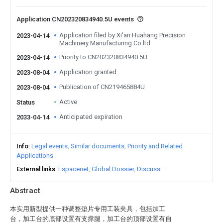
Application CN202320834940.5U events
Application filed by Xi'an Huahang Precision
2023-04-14
Machinery Manufacturing Co ltd
Priority to CN202320834940.5U
2023-04-14
Application granted
2023-08-04
Publication of CN219465884U
2023-08-04
Active
Status
Anticipated expiration
2033-04-14
Info
Legal events
Similar documents
Priority and Related
Applications
External links
Espacenet
Global Dossier
Discuss
Abstract
本实用新型提供一种调整垫片专用工装夹具，包括加工
台，加工台的底部设置有支撑腿，加工台的顶部设置有自