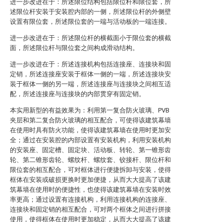
进一步改进在于：所述限位结构包括限位杆和限位套，所
述限位杆安装于安装腔内部的一侧，所述限位杆的外侧壁
设置有限位套，所述限位套的一端与活动板的一端连接。
进一步改进在于：所述限位杆的横截面小于限位套的横截
面，所述限位杆与限位套之间构成滑动结构。
进一步改进在于：所述连接机构包括连接座、连接块和固
定销，所述连接座安装于框体一侧的一端，所述连接块安
装于框体一侧的另一端，所述连接座与连接块之间相互适
配，所述连接座与连接块的内部贯穿有固定销。
本实用新型的有益效果为：利用第一复合防火玻璃、PVB
夹层和第二复合防火玻璃的相互配合，可使得该建筑幕墙
在使用时具有防火功能，使得该建筑幕墙在使用时更加安
全；通过在安装腔的内部设置有安装机构，利用安装机构
的安装座、固定槽、固定块、活动板、转轮、第一锥形齿
轮、第二锥形齿轮、螺纹杆、螺纹套、铰接杆、限位杆和
限位套的相互配合，可对框体进行便捷拆卸与安装，使得
框体在安装或破损更换时更加便捷，从而大大提高了该建
筑幕墙在使用时的便捷性，也使得该建筑幕墙在安装时效
率更高；通过设置有连接机构，利用连接机构的连接座、
连接块和固定销的相互配合，可对两个框体之间进行拼接
使用，使得框体在使用时更加稳定，从而大大提高了该建