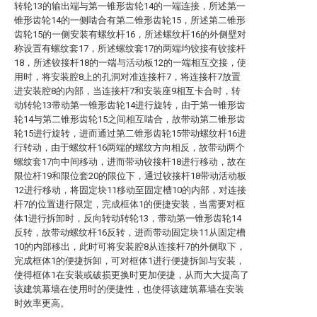
转轮13的输出端与第一锥形齿轮14的一端连接，所述第一
锥形齿轮14的一侧啮合有第二锥形齿轮15，所述第二锥形
齿轮15的一侧安装有螺纹杆16，所述螺纹杆16的外侧壁对
称设置有螺纹套17，所述螺纹套17的两端均铰接有铰接杆
18，所述铰接杆18的一端与活动板12的一端相互交接，使
用时，将安装腔8上的孔洞对准连接杆7，将连接杆7放置
进安装腔8的内部，当连接杆7和安装座9相互卡合时，转
动转轮13带动第一锥形齿轮14进行旋转，由于第一锥形齿
轮14与第二锥形齿轮15之间相互啮合，故带动第二锥形齿
轮15进行旋转，进而通过第二锥形齿轮15带动螺纹杆16进
行转动，由于螺纹杆16两端的螺纹方向相反，故带动两个
螺纹套17向中间移动，进而带动铰接杆18进行移动，故在
限位杆19和限位套20的限位下，通过铰接杆18带动活动板
12进行移动，将固定块11移动至固定槽10的内部，对连接
杆7的位置进行限定，完成框体1的便捷安装，当需要对框
体1进行拆卸时，反向转动转轮13，带动第一锥形齿轮14
反转，故带动螺纹杆16反转，进而带动固定块11从固定槽
10的内部移出，此时可将安装腔8从连接杆7的外侧取下，
完成框体1的便捷拆卸，可对框体1进行便捷拆卸与安装，
使得框体1在安装或破损更换时更加便捷，从而大大提高了
该建筑幕墙在使用时的便捷性，也使得该建筑幕墙在安装
时效率更高。