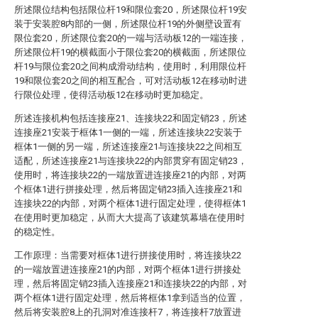
所述限位结构包括限位杆19和限位套20，所述限位杆19安
装于安装腔8内部的一侧，所述限位杆19的外侧壁设置有
限位套20，所述限位套20的一端与活动板12的一端连接，
所述限位杆19的横截面小于限位套20的横截面，所述限位
杆19与限位套20之间构成滑动结构，使用时，利用限位杆
19和限位套20之间的相互配合，可对活动板12在移动时进
行限位处理，使得活动板12在移动时更加稳定。
所述连接机构包括连接座21、连接块22和固定销23，所述
连接座21安装于框体1一侧的一端，所述连接块22安装于
框体1一侧的另一端，所述连接座21与连接块22之间相互
适配，所述连接座21与连接块22的内部贯穿有固定销23，
使用时，将连接块22的一端放置进连接座21的内部，对两
个框体1进行拼接处理，然后将固定销23插入连接座21和
连接块22的内部，对两个框体1进行固定处理，使得框体1
在使用时更加稳定，从而大大提高了该建筑幕墙在使用时
的稳定性。
工作原理：当需要对框体1进行拼接使用时，将连接块22
的一端放置进连接座21的内部，对两个框体1进行拼接处
理，然后将固定销23插入连接座21和连接块22的内部，对
两个框体1进行固定处理，然后将框体1拿到适当的位置，
然后将安装腔8上的孔洞对准连接杆7，将连接杆7放置进