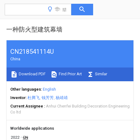
一种防火型建筑幕墙
CN218541114U
China
Download PDF
Find Prior Art
Similar
Other languages
English
Inventor
杜腾飞
钱芳芳
杨靖靖
Current Assignee
Anhui Chenfei Building Decoration Engineering
Co ltd
Worldwide applications
2022
CN