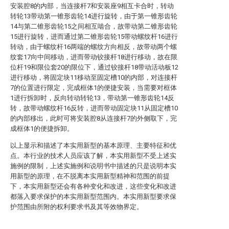
安装腔8的内部，当连接杆7和安装座9相互卡合时，转动
转轮13带动第一锥形齿轮14进行旋转，由于第一锥形齿轮
14与第二锥形齿轮15之间相互啮合，故带动第二锥形齿轮
15进行旋转，进而通过第二锥形齿轮15带动螺纹杆16进行
转动，由于螺纹杆16两端的螺纹方向相反，故带动两个螺
纹套17向中间移动，进而带动铰接杆18进行移动，故在限
位杆19和限位套20的限位下，通过铰接杆18带动活动板12
进行移动，将固定块11移动至固定槽10的内部，对连接杆
7的位置进行限定，完成框体1的便捷安装，当需要对框体
1进行拆卸时，反向转动转轮13，带动第一锥形齿轮14反
转，故带动螺纹杆16反转，进而带动固定块11从固定槽10
的内部移出，此时可将安装腔8从连接杆7的外侧取下，完
成框体1的便捷拆卸。
以上显示和描述了本实用新型的基本原理、主要特征和优
点。本行业的技术人员应该了解，本实用新型不受上述实
施例的限制，上述实施例和说明书中描述的只是说明本实
用新型的原理，在不脱离本实用新型精神和范围的前提
下，本实用新型还会有各种变化和改进，这些变化和改进
都落入要求保护的本实用新型范围内。本实用新型要求保
护范围由所附的权利要求书及其等效物界定。