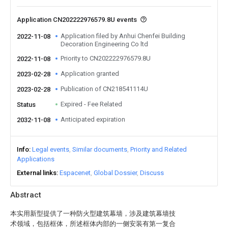
Application CN202222976579.8U events
Application filed by Anhui Chenfei Building
2022-11-08
Decoration Engineering Co ltd
Priority to CN202222976579.8U
2022-11-08
Application granted
2023-02-28
Publication of CN218541114U
2023-02-28
Expired - Fee Related
Status
Anticipated expiration
2032-11-08
Info
Legal events
Similar documents
Priority and Related
Applications
External links
Espacenet
Global Dossier
Discuss
Abstract
本实用新型提供了一种防火型建筑幕墙，涉及建筑幕墙技
术领域，包括框体，所述框体内部的一侧安装有第一复合