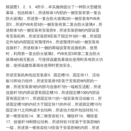
根据图1、2、3、4所示，本实施例提出了一种防火型建筑
幕墙，包括框体1，所述框体1内部的一侧安装有第一复合
防火玻璃2，所述第一复合防火玻璃2的一侧安装有PVB夹
层3，所述PVB夹层3的一侧安装有第二复合防火玻璃4，所
述框体1的一侧安装有安装腔8，所述安装腔8的内部设置
有安装机构，所述安装腔8安装于固定件5的一侧，所述固
定件5的内部固定有预埋件6，所述预埋件6的一侧安装有
连接杆7，所述框体1一侧的两端设置有连接机构，使用
时，利用第一复合防火玻璃2、PVB夹层3和第二复合防火
玻璃4的相互配合，可使得该建筑幕墙在使用时具有防火功
能，使得该建筑幕墙在使用时更加安全。
所述安装机构包括安装座9、固定槽10、固定块11、活动
板12和动力组件，所述安装座9安装于安装腔8内部的一
侧，所述安装座9的内部与连接杆7的一端相互适配，所述
连接杆7的内部设置有固定槽10，所述固定槽10的内部设
置有固定块11，所述固定块11的一端安装有活动板12，所
述固定槽10的内径大于固定块11的外径，所述固定槽10与
固定块11之间构成卡合结构，所述动力组件包括转轮13、
第一锥形齿轮14、第二锥形齿轮15、螺纹杆16、螺纹套
17、铰接杆18和限位结构，所述转轮13安装于安装腔8的
一端，所述第一锥形齿轮14安装于安装腔8的内部，所述