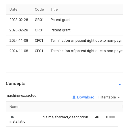
Date
Code
Title
2023-02-28
GR01
Patent grant
2023-02-28
GR01
Patent grant
2024-11-08
CF01
Termination of patent right due to non-payment
2024-11-08
CF01
Termination of patent right due to non-payment
Concepts
machine-extracted
Download
Filter table
Name
Ima
claims,abstract,description
48
0.000
installation