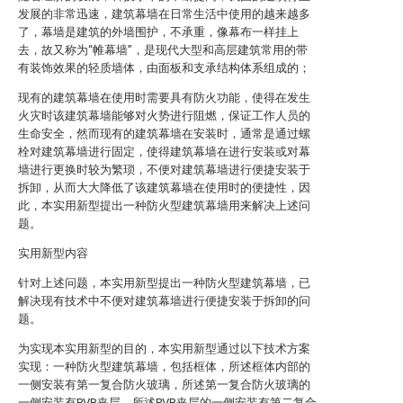
发展的非常迅速，建筑幕墙在日常生活中使用的越来越多
了，幕墙是建筑的外墙围护，不承重，像幕布一样挂上
去，故又称为“帷幕墙”，是现代大型和高层建筑常用的带
有装饰效果的轻质墙体，由面板和支承结构体系组成的；
现有的建筑幕墙在使用时需要具有防火功能，使得在发生
火灾时该建筑幕墙能够对火势进行阻燃，保证工作人员的
生命安全，然而现有的建筑幕墙在安装时，通常是通过螺
栓对建筑幕墙进行固定，使得建筑幕墙在进行安装或对幕
墙进行更换时较为繁琐，不便对建筑幕墙进行便捷安装于
拆卸，从而大大降低了该建筑幕墙在使用时的便捷性，因
此，本实用新型提出一种防火型建筑幕墙用来解决上述问
题。
实用新型内容
针对上述问题，本实用新型提出一种防火型建筑幕墙，已
解决现有技术中不便对建筑幕墙进行便捷安装于拆卸的问
题。
为实现本实用新型的目的，本实用新型通过以下技术方案
实现：一种防火型建筑幕墙，包括框体，所述框体内部的
一侧安装有第一复合防火玻璃，所述第一复合防火玻璃的
一侧安装有PVB夹层，所述PVB夹层的一侧安装有第二复合