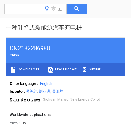
一种升降式新能源汽车充电桩
CN218228698U
China
Download PDF
Find Prior Art
Similar
Other languages
English
Inventor
吴美红
刘业进
吴卫坤
Current Assignee
Sichuan Maiwo New Energy Co ltd
Worldwide applications
2022
CN