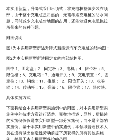
本实用新型，升降式采用吊顶式，将充电桩整体安装在顶
部，由于整个充电桩是吊起的，无需考虑充电桩的防水问
题，同时减少充电桩对地面的占用，还能够避免电缆拖拉
所带来的各种问题。
附图说明
图1为本实用新型所述升降式新能源汽车充电桩的结构图；
图2为本实用新型所述固定盒的内部结构图。
图中:1、固定盒；2、固定板；3、电机；4、限位杆；5、
限位槽；6、充电箱；7、通电开关；8、充电装置；9、固
定柱；10、钢丝；11、推板；12、限位开关；13、收卷
辊；14、传动杆；15、弹簧；16、限位管；17、限位块。
具体实施方式
下面将结合本实用新型实施例中的附图，对本实用新型实
施例中的技术方案进行清楚、完整地描述，显然，所描述
的实施例仅仅是本实用新型一部分实施例，而不是全部的
实施例。基于本实用新型中的实施例，本领域普通技术人
员在没有做出创造性劳动前提下所获得的所有其他实施
例，都属于本实用新型保护的范围。