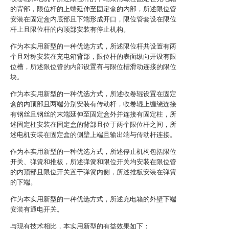
的背部，限位杆的上端延伸至固定盒的内部，所述限位管
安装在固定盒内底部且下端形成开口，限位管套设在限位
杆上且限位杆的内顶部安装有停止机构。
作为本实用新型的一种优选方式，所述限位杆共设置有两
个且对称安装在充电箱背部，限位杆的表面纵向开设有限
位槽，所述限位管的内部设置有与限位槽滑动连接的限位
块。
作为本实用新型的一种优选方式，所述收卷辊设置在固定
盒的内顶部且两端分别安装有传动杆，收卷辊上缠绕连接
有钢丝且钢丝的末端延伸至固定盒外并连接有固定柱，所
述固定柱安装在固定盒的背部且位于两个限位杆之间，所
述电机安装在固定盒的侧壁上端且输出端与传动杆连接。
作为本实用新型的一种优选方式，所述停止机构包括限位
开关、弹簧和推板，所述弹簧和限位开关均安装在限位管
的内顶部且限位开关置于弹簧内侧，所述推板安装在弹簧
的下端。
作为本实用新型的一种优选方式，所述充电箱的外壁下端
安装有通电开关。
与现有技术相比，本实用新型的有益效果如下：