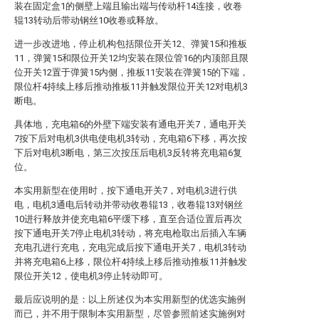
装在固定盒1的侧壁上端且输出端与传动杆14连接，收卷
辊13转动后带动钢丝10收卷或释放。
进一步改进地，停止机构包括限位开关12、弹簧15和推板
11，弹簧15和限位开关12均安装在限位管16的内顶部且限
位开关12置于弹簧15内侧，推板11安装在弹簧15的下端，
限位杆4持续上移后推动推板11并触发限位开关12对电机3
断电。
具体地，充电箱6的外壁下端安装有通电开关7，通电开关
7按下后对电机3供电使电机3转动，充电箱6下移，再次按
下后对电机3断电，第三次按压后电机3反转将充电箱6复
位。
本实用新型在使用时，按下通电开关7，对电机3进行供
电，电机3通电后转动并带动收卷辊13，收卷辊13对钢丝
10进行释放并使充电箱6平缓下移，直至合适位置后再次
按下通电开关7停止电机3转动，将充电枪取出后插入车辆
充电孔进行充电，充电完成后按下通电开关7，电机3转动
并将充电箱6上移，限位杆4持续上移后推动推板11并触发
限位开关12，使电机3停止转动即可。
最后应说明的是：以上所述仅为本实用新型的优选实施例
而已，并不用于限制本实用新型，尽管参照前述实施例对