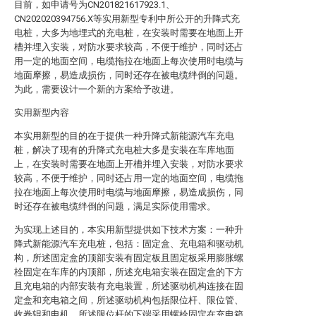
目前，如申请号为CN201821617923.1、
CN202020394756.X等实用新型专利中所公开的升降式充
电桩，大多为地埋式的充电桩，在安装时需要在地面上开
槽并埋入安装，对防水要求较高，不便于维护，同时还占
用一定的地面空间，电缆拖拉在地面上每次使用时电缆与
地面摩擦，易造成损伤，同时还存在被电缆绊倒的问题。
为此，需要设计一个新的方案给予改进。
实用新型内容
本实用新型的目的在于提供一种升降式新能源汽车充电
桩，解决了现有的升降式充电桩大多是安装在车库地面
上，在安装时需要在地面上开槽并埋入安装，对防水要求
较高，不便于维护，同时还占用一定的地面空间，电缆拖
拉在地面上每次使用时电缆与地面摩擦，易造成损伤，同
时还存在被电缆绊倒的问题，满足实际使用需求。
为实现上述目的，本实用新型提供如下技术方案：一种升
降式新能源汽车充电桩，包括：固定盒、充电箱和驱动机
构，所述固定盒的顶部安装有固定板且固定板采用膨胀螺
栓固定在车库的内顶部，所述充电箱安装在固定盒的下方
且充电箱的内部安装有充电装置，所述驱动机构连接在固
定盒和充电箱之间，所述驱动机构包括限位杆、限位管、
收卷辊和电机，所述限位杆的下端采用螺栓固定在充电箱