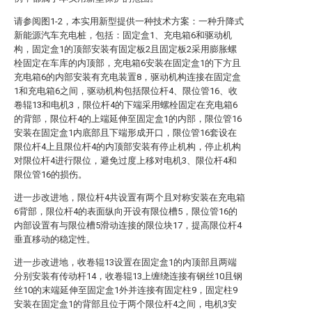
请参阅图1-2，本实用新型提供一种技术方案：一种升降式
新能源汽车充电桩，包括：固定盒1、充电箱6和驱动机
构，固定盒1的顶部安装有固定板2且固定板2采用膨胀螺
栓固定在车库的内顶部，充电箱6安装在固定盒1的下方且
充电箱6的内部安装有充电装置8，驱动机构连接在固定盒
1和充电箱6之间，驱动机构包括限位杆4、限位管16、收
卷辊13和电机3，限位杆4的下端采用螺栓固定在充电箱6
的背部，限位杆4的上端延伸至固定盒1的内部，限位管16
安装在固定盒1内底部且下端形成开口，限位管16套设在
限位杆4上且限位杆4的内顶部安装有停止机构，停止机构
对限位杆4进行限位，避免过度上移对电机3、限位杆4和
限位管16的损伤。
进一步改进地，限位杆4共设置有两个且对称安装在充电箱
6背部，限位杆4的表面纵向开设有限位槽5，限位管16的
内部设置有与限位槽5滑动连接的限位块17，提高限位杆4
垂直移动的稳定性。
进一步改进地，收卷辊13设置在固定盒1的内顶部且两端
分别安装有传动杆14，收卷辊13上缠绕连接有钢丝10且钢
丝10的末端延伸至固定盒1外并连接有固定柱9，固定柱9
安装在固定盒1的背部且位于两个限位杆4之间，电机3安