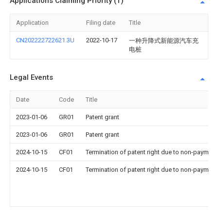
Applications Claiming Priority (1)
Application
Filing date
Title
CN202222722621.3U
2022-10-17
一种升降式新能源汽车充
电桩
Legal Events
Date
Code
Title
2023-01-06
GR01
Patent grant
2023-01-06
GR01
Patent grant
2024-10-15
CF01
Termination of patent right due to non-payment
2024-10-15
CF01
Termination of patent right due to non-payment