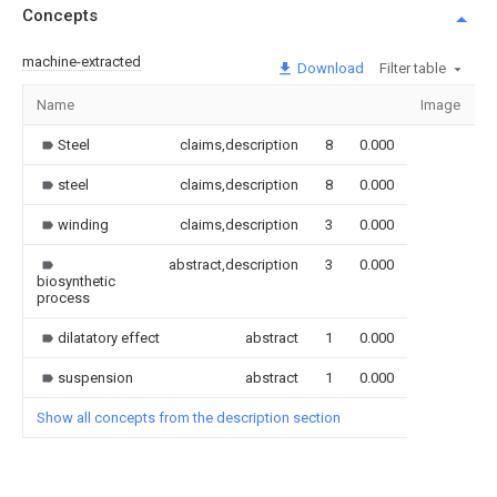
Concepts
machine-extracted
Download
Filter table
Name
Image
S
Steel
claims,description
8
0.000
steel
claims,description
8
0.000
winding
claims,description
3
0.000
abstract,description
3
0.000
biosynthetic
process
dilatatory effect
abstract
1
0.000
suspension
abstract
1
0.000
Show all concepts from the description section