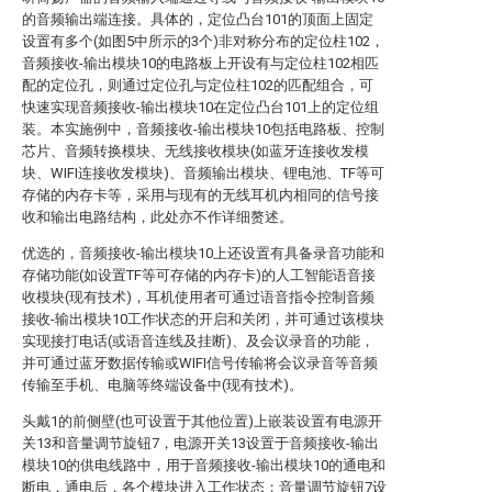
的音频输出端连接。具体的，定位凸台101的顶面上固定
设置有多个(如图5中所示的3个)非对称分布的定位柱102，
音频接收-输出模块10的电路板上开设有与定位柱102相匹
配的定位孔，则通过定位孔与定位柱102的匹配组合，可
快速实现音频接收-输出模块10在定位凸台101上的定位组
装。本实施例中，音频接收-输出模块10包括电路板、控制
芯片、音频转换模块、无线接收模块(如蓝牙连接收发模
块、WIFI连接收发模块)、音频输出模块、锂电池、TF等可
存储的内存卡等，采用与现有的无线耳机内相同的信号接
收和输出电路结构，此处亦不作详细赘述。
优选的，音频接收-输出模块10上还设置有具备录音功能和
存储功能(如设置TF等可存储的内存卡)的人工智能语音接
收模块(现有技术)，耳机使用者可通过语音指令控制音频
接收-输出模块10工作状态的开启和关闭，并可通过该模块
实现接打电话(或语音连线及挂断)、及会议录音的功能，
并可通过蓝牙数据传输或WIFI信号传输将会议录音等音频
传输至手机、电脑等终端设备中(现有技术)。
头戴1的前侧壁(也可设置于其他位置)上嵌装设置有电源开
关13和音量调节旋钮7，电源开关13设置于音频接收-输出
模块10的供电线路中，用于音频接收-输出模块10的通电和
断电，通电后，各个模块进入工作状态；音量调节旋钮7设