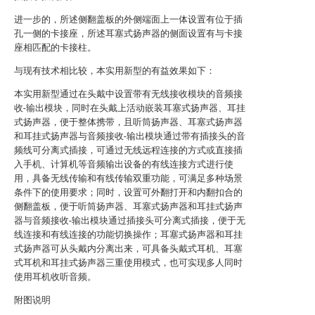
进一步的，所述侧翻盖板的外侧端面上一体设置有位于插
孔一侧的卡接座，所述耳塞式扬声器的侧面设置有与卡接
座相匹配的卡接柱。
与现有技术相比较，本实用新型的有益效果如下：
本实用新型通过在头戴中设置带有无线接收模块的音频接
收-输出模块，同时在头戴上活动嵌装耳塞式扬声器、耳挂
式扬声器，便于整体携带，且听筒扬声器、耳塞式扬声器
和耳挂式扬声器与音频接收-输出模块通过带有插接头的音
频线可分离式插接，可通过无线远程连接的方式或直接插
入手机、计算机等音频输出设备的有线连接方式进行使
用，具备无线传输和有线传输双重功能，可满足多种场景
条件下的使用要求；同时，设置可外翻打开和内翻扣合的
侧翻盖板，便于听筒扬声器、耳塞式扬声器和耳挂式扬声
器与音频接收-输出模块通过插接头可分离式插接，便于无
线连接和有线连接的功能切换操作；耳塞式扬声器和耳挂
式扬声器可从头戴内分离出来，可具备头戴式耳机、耳塞
式耳机和耳挂式扬声器三重使用模式，也可实现多人同时
使用耳机收听音频。
附图说明