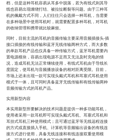
档，但是这种耳机容易从耳多中脱落，若为有线式则其导
线也容易出现缠绕打结、被拉扯断裂等问题。由于三种耳
机的佩戴方式不同，人们往往只会选择一种耳机，当需要
在多种场景中使用耳机时，就需要配置多种耳机，对耳机
的收纳管理和携带就比较麻烦。
同时，目前主流的耳机的音频传输主要采用音频插接头-插
接口插接的有线传输和蓝牙无线传输两种方式，而大多数
的单款耳机产品也仅具备一种传输方式，蓝牙耳机需要内
置电源模块，容易出现电源不足而又无法及时充电的情
况，造成耳机无法正常继续使用，有线式耳机由于导线长
度固定，使耳机与音频播放设备的相对距离受限。目前，
市场上还未出现一款可实现头戴式耳机和耳塞式耳机使用
模式于一体，且可同时具备蓝牙无线传输和有线传输两种
音频传输方式的耳机产品。
实用新型内容
本实用新型所要解决的技术问题是提供一种多功能耳机，
使用者采用一款耳机即可实现头戴式耳机、耳塞式耳机和
耳挂式耳机三种使用模式；且可通过蓝牙等无线远程连接
的方式或直接插入手机、计算机等音频输出设备的有线连
接方式进行使用，具备无线连接和有线连接双重使用模