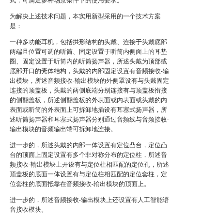
式，可满足多种场景条件下的使用要求。
为解决上述技术问题，本实用新型采用的一个技术方案
是：
一种多功能耳机，包括拱形结构的头戴、连接于头戴底部
两端且位置可调的听筒、固定设置于听筒内侧面上的耳垫
圈、固定设置于听筒内的听筒扬声器，所述头戴为顶部或
底部开口的壳体结构，头戴的内部固定设置有音频接收-输
出模块，所述音频接收-输出模块的外侧罩设有与头戴固定
连接的顶盖板，头戴的两侧底端分别连接有与顶盖板衔接
的侧翻盖板，所述侧翻盖板的外表面或内表面或头戴的内
表面或听筒的外表面上可拆卸地插设有耳塞式扬声器，所
述听筒扬声器和耳塞式扬声器分别通过音频线与音频接收-
输出模块的音频输出端可拆卸地连接。
进一步的，所述头戴的内部一体设置有定位凸台，定位凸
台的顶面上固定设置有多个非对称分布的定位柱，所述音
频接收-输出模块上开设有与定位柱相匹配的定位孔，所述
顶盖板的底面一体设置有与定位柱相匹配的定位套柱，定
位套柱的底面抵靠在音频接收-输出模块的顶面上。
进一步的，所述音频接收-输出模块上还设置有人工智能语
音接收模块。