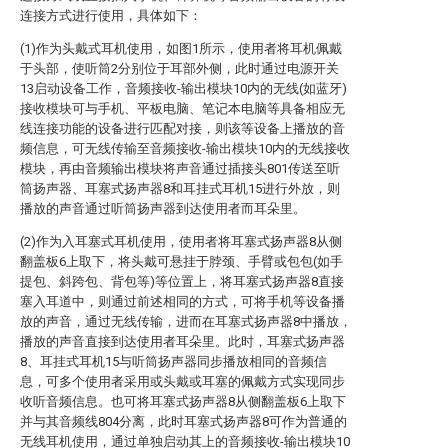
连接方式进行使用，具体如下：
(1)作为头戴式耳机使用，如图1所示，使用者将耳机佩戴
于头部，使听筒2分别位于耳部外侧，此时通过电源开关
13启动设备工作，音频接收-输出模块10内的无线(如蓝牙)
接收模块可与手机、平板电脑、笔记本电脑等具备相应无
线连接功能的设备进行匹配对接，则该等设备上播放的音
频信息，可无线传输至音频接收-输出模块10内的无线接收
模块，再由音频输出模块将声音通过插接头801传送至听
筒扬声器、耳塞式扬声器8和耳挂式耳机15进行外放，则
播放的声音通过听筒扬声器到达使用者而耳朵里。
(2)作为入耳塞式耳机使用，使用者将耳塞式扬声器8从侧
翻盖板6上取下，将头戴可悬挂于脖颈、手臂或包包(如手
提包、斜跨包、背包等)等位置上，将耳塞式扬声器8直接
塞入耳道中，则通过前述相同的方式，可将手机等设备播
放的声音，通过无线传输，进而在耳塞式扬声器8中播放，
播放的声音直接到达使用者耳朵里。此时，耳塞式扬声器
8、耳挂式耳机15与听筒扬声器同步播放相同的音频信
息，可多个使用者采用或头戴或耳塞的佩戴方式实现同步
收听音频信息。也可将耳塞式扬声器8从侧翻盖板6上取下
并与其音频线804分离，此时耳塞式扬声器8可作为普通的
无线耳机使用，通过单独启动其上的音频接收-输出模块10