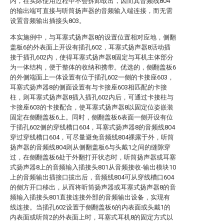
内，在实际使用过程中不会拆卸取出，因而其音频线804
的输出端可直接与听筒扬声器的音频输入端连接，而无需
设置音频输出插接头803。
本实施例中，与耳塞式扬声器8的设置位置相对应地，侧翻
盖板6的外表面上开设有插孔602，耳塞式扬声器8活动插
接于插孔602内，使得耳塞式扬声器8固定与耳机主体部分
为一体结构，便于整体的收纳和携带。优选的，侧翻盖板6
的外侧端面上一体设置有位于插孔602一侧的卡接座603，
耳塞式扬声器8的侧面设置有与卡接座603相匹配的卡接
柱，则耳塞式扬声器8插入插孔602内后，可通过卡接柱与
卡接座603的卡接配合，使耳塞式扬声器8以固定位姿嵌装
固定在侧翻盖板6上。同时，侧翻盖板6表面一侧开设有位
于插孔602侧的穿线槽口604，耳塞式扬声器8的音频线804
穿过穿线槽口604，可尽量避免音频线804裸露于外，听筒
扬声器的音频线804则从侧翻盖板6与头戴1之间的缝隙穿
过，在侧翻盖板6处于外翻打开状态时，听筒扬声器或耳塞
式扬声器8上的音频输入插接头801从音频接收-输出模块10
上的音频输出插接口拔出后，音频线804可从穿线槽口604
的侧方开口移出，从而将听筒扬声器或耳塞式扬声器8的音
频输入插接头801直接连接外部的音频输出设备，实现有
线连接。当插孔602设置于侧翻盖板6的内表面或头戴1的
内表面或听筒2的外表面上时，耳塞式耳机8的固定方式以