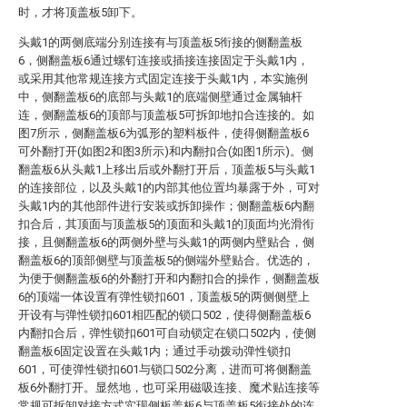
时，才将顶盖板5卸下。
头戴1的两侧底端分别连接有与顶盖板5衔接的侧翻盖板
6，侧翻盖板6通过螺钉连接或插接连接固定于头戴1内，
或采用其他常规连接方式固定连接于头戴1内，本实施例
中，侧翻盖板6的底部与头戴1的底端侧壁通过金属轴杆
连，侧翻盖板6的顶部与顶盖板5可拆卸地扣合连接的。如
图7所示，侧翻盖板6为弧形的塑料板件，使得侧翻盖板6
可外翻打开(如图2和图3所示)和内翻扣合(如图1所示)。侧
翻盖板6从头戴1上移出后或外翻打开后，顶盖板5与头戴1
的连接部位，以及头戴1的内部其他位置均暴露于外，可对
头戴1内的其他部件进行安装或拆卸操作；侧翻盖板6内翻
扣合后，其顶面与顶盖板5的顶面和头戴1的顶面均光滑衔
接，且侧翻盖板6的两侧外壁与头戴1的两侧内壁贴合，侧
翻盖板6的顶部侧壁与顶盖板5的侧端外壁贴合。优选的，
为便于侧翻盖板6的外翻打开和内翻扣合的操作，侧翻盖板
6的顶端一体设置有弹性锁扣601，顶盖板5的两侧侧壁上
开设有与弹性锁扣601相匹配的锁口502，使得侧翻盖板6
内翻扣合后，弹性锁扣601可自动锁定在锁口502内，使侧
翻盖板6固定设置在头戴1内；通过手动拨动弹性锁扣
601，可使弹性锁扣601与锁口502分离，进而可将侧翻盖
板6外翻打开。显然地，也可采用磁吸连接、魔术贴连接等
常规可拆卸对接方式实现侧板盖板6与顶盖板5衔接处的连