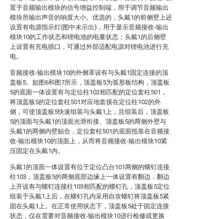
置于音频输出模块的信号增益控制端，用于调节音频输出
模块所输出声音的响度大小。优选的，头戴1的前侧壁上还
设置有电源指示灯(图中未示出)，用于显示音频接收-输出
模块10的工作状态和锂电池的电量状态；头戴1的后侧壁
上设置有充电插口，可通过外部适配电源对锂电池进行充
电。
音频接收-输出模块10的外侧罩设有与头戴1固定连接的顶
盖板5。如图6和图7所示，顶盖板5为弧形板结构，顶盖板
5的底面一体设置有与定位柱102相匹配的定位套柱501，
将顶盖板5的定位套柱501对应地套接在定位柱102的外
侧，可使顶盖板5快速组装与头戴1上，且组装后，顶盖板
5的顶面与头戴1的顶面光滑衔接、顶盖板5的两侧外壁与
头戴1的两侧内壁贴合，定位套柱501的底面抵靠在音频接
收-输出模块10的顶面上，从而将音频接收-输出模块10紧
压固定在头戴1内。
头戴1的顶面一体设置有位于定位凸台101两侧的螺钉连接
柱103，顶盖板5的两侧底部边缘上一体设置有翻边，翻边
上开设有与螺钉连接柱103相匹配的螺钉孔，顶盖板5定位
组装于头戴1上后，在螺钉孔内采用自攻螺钉将顶盖板5紧
固在头戴1上。在正常使用状态下，顶盖板5处于固定连接
状态，仅在需要对音频接收-输出模块10进行检修或更换