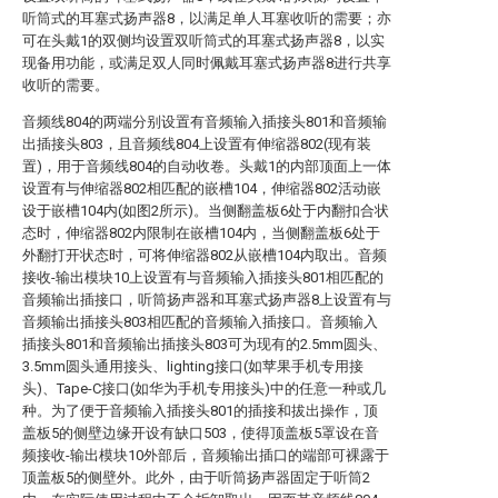
听筒式的耳塞式扬声器8，以满足单人耳塞收听的需要；亦
可在头戴1的双侧均设置双听筒式的耳塞式扬声器8，以实
现备用功能，或满足双人同时佩戴耳塞式扬声器8进行共享
收听的需要。
音频线804的两端分别设置有音频输入插接头801和音频输
出插接头803，且音频线804上设置有伸缩器802(现有装
置)，用于音频线804的自动收卷。头戴1的内部顶面上一体
设置有与伸缩器802相匹配的嵌槽104，伸缩器802活动嵌
设于嵌槽104内(如图2所示)。当侧翻盖板6处于内翻扣合状
态时，伸缩器802内限制在嵌槽104内，当侧翻盖板6处于
外翻打开状态时，可将伸缩器802从嵌槽104内取出。音频
接收-输出模块10上设置有与音频输入插接头801相匹配的
音频输出插接口，听筒扬声器和耳塞式扬声器8上设置有与
音频输出插接头803相匹配的音频输入插接口。音频输入
插接头801和音频输出插接头803可为现有的2.5mm圆头、
3.5mm圆头通用接头、lighting接口(如苹果手机专用接
头)、Tape-C接口(如华为手机专用接头)中的任意一种或几
种。为了便于音频输入插接头801的插接和拔出操作，顶
盖板5的侧壁边缘开设有缺口503，使得顶盖板5罩设在音
频接收-输出模块10外部后，音频输出插口的端部可裸露于
顶盖板5的侧壁外。此外，由于听筒扬声器固定于听筒2