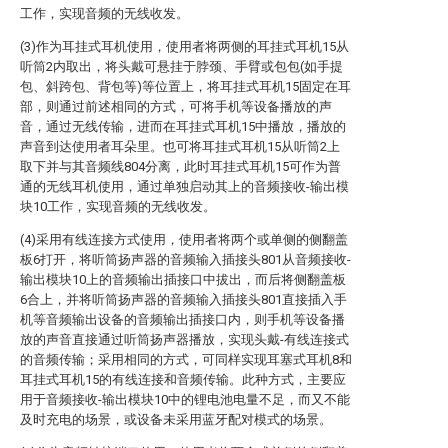
工作，实现音频的无线收发。
(3)作为耳挂式耳机使用，使用者将两侧的耳挂式耳机15从
听筒2内取出，将头戴可悬挂于脖颈、手臂或包包(如手提
包、斜跨包、背包等)等位置上，将耳挂式耳机15固定在耳
部，则通过前述相同的方式，可将手机等设备播放的声
音，通过无线传输，进而在耳挂式耳机15中播放，播放的
声音到达使用者耳朵里。也可将耳挂式耳机15从听筒2上
取下并与其音频线804分离，此时耳挂式耳机15可作为普
通的无线耳机使用，通过单独启动其上的音频接收-输出模
块10工作，实现音频的无线收发。
(4)采用有线连接方式使用，使用者将两个或单侧的侧翻盖
板6打开，将听筒扬声器的音频输入插接头801从音频接收-
输出模块10上的音频输出插接口中拔出，而后将侧翻盖板
6合上，并将听筒扬声器的音频输入插接头801直接插入手
机等音频输出设备的音频输出插接口内，则手机等设备播
放的声音直接通过听筒扬声器播放，实现头戴-有线连接式
的音频传输；采用相同的方式，可同样实现耳塞式耳机8和
耳挂式耳机15的有线连接和音频传输。此种方式，主要应
用于音频接收-输出模块10中的锂电池电量不足，而又不能
及时充电的场景，或设备未采用蓝牙配对模式的场景。