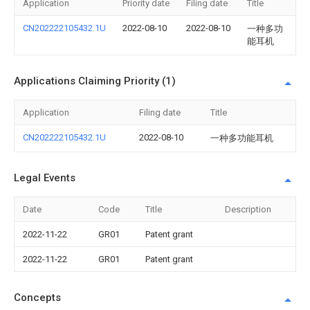
Application
Priority date
Filing date
Title
CN202222105432.1U
2022-08-10
2022-08-10
一种多功
能耳机
Applications Claiming Priority (1)
Application
Filing date
Title
CN202222105432.1U
2022-08-10
一种多功能耳机
Legal Events
Date
Code
Title
Description
2022-11-22
GR01
Patent grant
2022-11-22
GR01
Patent grant
Concepts