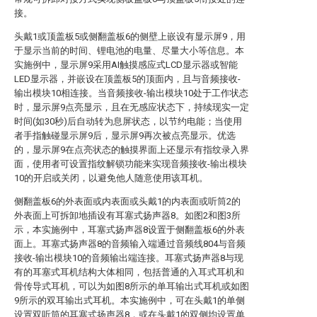
接。
头戴1或顶盖板5或侧翻盖板6的侧壁上嵌设有显示屏9，用
于显示当前的时间、锂电池的电量、尽量大小等信息。本
实施例中，显示屏9采用AI触摸感应式LCD显示器或智能
LED显示器，并嵌设在顶盖板5的顶面内，且与音频接收-
输出模块10相连接。当音频接收-输出模块10处于工作状态
时，显示屏9点亮显示，且在无感应状态下，持续现实一定
时间(如30秒)后自动转为息屏状态，以节约电能；当使用
者手指触碰显示屏9后，显示屏9再次被点亮显示。优选
的，显示屏9在点亮状态的触摸界面上还显示有指纹录入界
面，使用者可设置指纹解锁功能来实现音频接收-输出模块
10的开启或关闭，以避免他人随意使用该耳机。
侧翻盖板6的外表面或内表面或头戴1的内表面或听筒2的
外表面上可拆卸地插设有耳塞式扬声器8。如图2和图3所
示，本实施例中，耳塞式扬声器8设置于侧翻盖板6的外表
面上。耳塞式扬声器8的音频输入端通过音频线804与音频
接收-输出模块10的音频输出端连接。耳塞式扬声器8与现
有的耳塞式耳机结构大体相同，包括普通的入耳式耳机和
骨传导式耳机，可以为如图8所示的单耳输出式耳机或如图
9所示的双耳输出式耳机。本实施例中，可在头戴1的单侧
设置双听筒的耳塞式扬声器8，或在头戴1的双侧均设置单