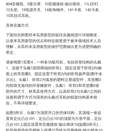
804音频线、9显示屏、10音频接收-输出模块、11LED灯、
12头垫、13电源开关、14装饰物件、141卡座、142卡条、
15耳挂式耳机。
具体实施方式
下面结合附图对本实用新型的较佳实施例进行详细阐述，
以使本实用新型的优点和特征能更易于被本领域技术人员
理解，从而对本实用新型的保护范围做出更为清楚明确的
界定。
请参阅图1至图4，一种多功能耳机，包括拱形结构的头戴
1、连接于头戴1底部两端的听筒2、固定设置于听筒2内侧
面上的耳垫圈3、固定设置于听筒2内的听筒扬声器(图中未
示出)。头戴1、听筒2为弧形的塑料注塑成型件，耳垫圈3
内部填充海绵的环形橡胶件，头戴1、听筒2和耳垫圈3各
部件的尺寸、材质及使用方式，以及听筒2与头戴1之间的
连接和调节方式与现有的头戴式耳机的框架结构基本相
似，不再详细赘述。
如图5所示，头戴1为顶部开口的壳体结构，其顶端一体设
置有定位凸台101，定位凸台101的顶面为方形平面，定位
凸台101上固定设置有音频接收-输出模块10(如图3所示)，
听筒扬声器的音频输入端通过导线与音频接收-输出模块10