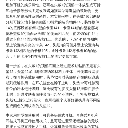
增加耳机的娱乐属性。还可在头戴1的顶部一体成型或可拆
卸地卡接等形式固定设置诸如猫耳朵等造型的装饰物，更
加耳机的娱乐性及时尚性。本实施例中，在头戴1顶部两侧
分别可拆卸地卡接有如图10所示的装饰物件14，装饰物件
14的底部设置有倒U型的卡座141，卡座141的内壁轮廓与
侧板盖板6的顶面及头戴1的侧面相匹配，使装饰物件14可
通过卡座141固定在头戴1上。优选的，卡座141的两侧内
壁上设置有外突的卡条142，头戴1的两侧外壁上设置有与
卡条142相匹配的卡槽105，通过卡条142与卡槽105的配
合，可使卡座141在头戴1上的固定更加牢靠。
进一步的，在头戴1的顶部底面上通过魔术贴黏贴固定有头
垫12，头垫12采用海绵或纳米材料为主体，外侧套设网纹
布，在耳机头戴使用时，头垫12可对头部的存在的压迫感
起到缓解作用，在耳机挂套在脖子上时，头垫12可对脖颈
部位的汗水进行吸附，避免现有的胶皮头垫12挂套在脖子
上时，阻碍皮肤表面呼吸而引起的不适感。可将头垫12从
头戴1上拆卸进行清洗，也可根据个人喜好更换具有不同造
型或颜色的网纹布的头垫12。
本实用新型在使用时，可具备头戴式耳机、耳塞式耳机和
耳挂式耳机三种使用模式，且可通过蓝牙远程连接的无线
连接方式或直接插入手机、计算机等音频输出设备的有线