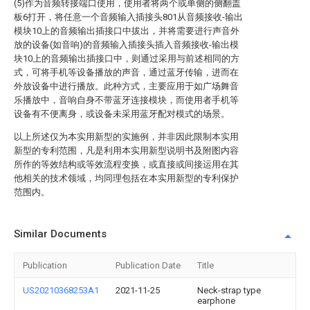
(5)作为音频转接端口使用，使用者将两个或单侧的侧翻盖
板6打开，将任意一个音频输入插接头801从音频接收-输出
模块10上的音频输出插接口中拔出，并将需要进行声音外
放的设备(如音响)的音频输入插接头插入音频接收-输出模
块10上的音频输出插接口中，则通过采用与前述相同的方
式，可将手机等设备播放的声音，通过蓝牙传输，进而在
外放设备中进行播放。此种方式，主要应用于如广场舞音
乐播放中，音响自身不带蓝牙连接模块，而使用者手机等
设备有不便离身，或设备未采用蓝牙配对模式的场景。
以上所述仅为本实用新型的实施例，并非因此限制本实用
新型的专利范围，凡是利用本实用新型说明书及附图内容
所作的等效结构或等效流程变换，或直接或间接运用在其
他相关的技术领域，均同理包括在本实用新型的专利保护
范围内。
Similar Documents
Publication
Publication Date
Title
US20210368253A1
2021-11-25
Neck-strap type
earphone