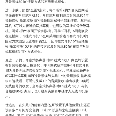
及音频线804的连接方式和布线形式相似。
进一步的，如图1至图3所示，每个听筒2的外侧表面内活
动嵌设有耳挂式耳机15，耳挂式耳机15通过音频线804与
音频接收-输出模块10的音频输出端可拆卸地连接。耳挂式
耳机15可以为普通的耳挂耳机，也可以为耳挂式骨传导耳
机。听筒2的外表面开设有嵌槽，耳挂式耳机15固定嵌设
在嵌槽内，耳挂式耳机15也可采用如前述耳塞式耳机8的
固定方式固定设置在听筒2上；且耳挂式耳机15与音频接
收-输出模块10之间的连接方式及音频线804的布置与耳塞
式耳机8采用的方式相似。
更进一步的，耳塞式扬声器8和耳挂式耳机15内也均设置
有音频接收-输出模块10，即耳塞式扬声器8和耳挂式耳机
15为具备无线连接收发功能的无线耳机，当耳塞式扬声器
8和耳挂式耳机15通过音频线与头戴1上的音频接收-输出模
块10连接后，可通过头戴1上的音频接收-输出模块10实现
无线信号的收发，当耳塞式扬声器8和耳挂式耳机15与其
音频线804分离后，也可脱离头戴而单独作为无线耳机使
用。
优选的，在头戴1的前侧内壁(也可设置于其他位置)上还嵌
设有多个可闪烁变色的LED灯11以及与之电连接的LED灯
开关4，通过LED灯开关4可启动LED灯11点亮或闪烁，以