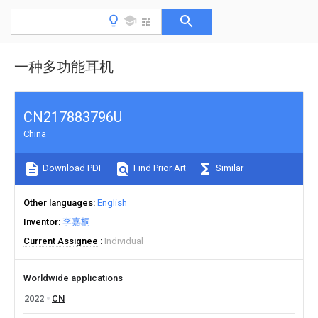
一种多功能耳机
CN217883796U
China
Download PDF
Find Prior Art
Similar
Other languages
English
Inventor
李嘉桐
Current Assignee
Individual
Worldwide applications
2022
CN