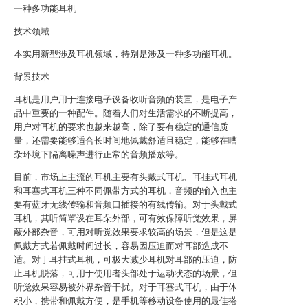
一种多功能耳机
技术领域
本实用新型涉及耳机领域，特别是涉及一种多功能耳机。
背景技术
耳机是用户用于连接电子设备收听音频的装置，是电子产
品中重要的一种配件。随着人们对生活需求的不断提高，
用户对耳机的要求也越来越高，除了要有稳定的通信质
量，还需要能够适合长时间地佩戴舒适且稳定，能够在嘈
杂环境下隔离噪声进行正常的音频播放等。
目前，市场上主流的耳机主要有头戴式耳机、耳挂式耳机
和耳塞式耳机三种不同佩带方式的耳机，音频的输入也主
要有蓝牙无线传输和音频口插接的有线传输。对于头戴式
耳机，其听筒罩设在耳朵外部，可有效保障听觉效果，屏
蔽外部杂音，可用对听觉效果要求较高的场景，但是这是
佩戴方式若佩戴时间过长，容易因压迫而对耳部造成不
适。对于耳挂式耳机，可极大减少耳机对耳部的压迫，防
止耳机脱落，可用于使用者头部处于运动状态的场景，但
听觉效果容易被外界杂音干扰。对于耳塞式耳机，由于体
积小，携带和佩戴方便，是手机等移动设备使用的最佳搭